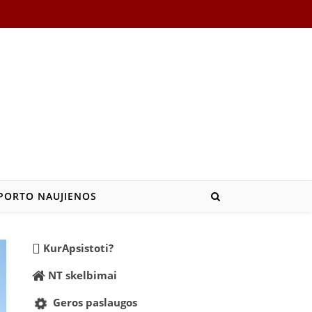
PORTO NAUJIENOS
KurApsistoti?
NT skelbimai
Geros paslaugos