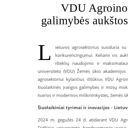
VDU Agroinova
galimybės aukšto
L
ietuvos agrosektorius susiduria su i
konkurencingumui. Keliami vis aukš
išteklių naudojimo ir maksimalau
universiteto (VDU) Žemės ūkio akademijos ka
agrosektoriui kylančius iššūkius VDU Agroi
šiuolaikinės įrangos galimybes ir mūsų moksl
tvarios ir modernios miškininkystės, žemės ūk
Šiuolaikiniai tyrimai ir inovacijos
–
Lietuv
2024 m. gegužės 24 d. atidarant VDU Agroin
Didžiojo universiteto bendruomenės nariai, 