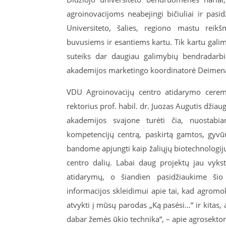
agroinovacijoms neabejingi bičiuliai ir pasi
Universiteto, šalies, regiono mastu reikš
buvusiems ir esantiems kartu. Tik kartu galim
suteiks dar daugiau galimybių bendradarbia
akademijos marketingo koordinatorė Deimen
VDU Agroinovacijų centro atidarymo ceremo
rektorius prof. habil. dr. Juozas Augutis džiau
akademijos svajone turėti čia, nuostabi
kompetencijų centrą, paskirtą gamtos, gyvū
bandome apjungti kaip žaliųjų biotechnologij
centro dalių. Labai daug projektų jau vykst
atidarymų, o šiandien pasidžiaukime šio
informacijos skleidimui apie tai, kad agromok
atvykti į mūsų parodas „Ką pasėsi…“ ir kitas, a
dabar žemės ūkio technika“, – apie agrosektoria