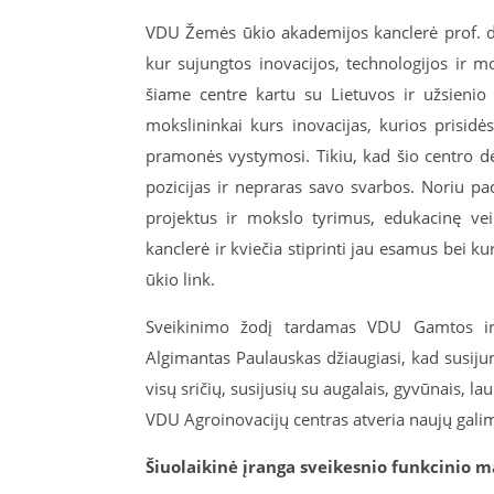
VDU Žemės ūkio akademijos kanclerė prof. dr.
kur sujungtos inovacijos, technologijos ir m
šiame centre kartu su Lietuvos ir užsienio 
mokslininkai kurs inovacijas, kurios prisid
pramonės vystymosi. Tikiu, kad šio centro d
pozicijas ir nepraras savo svarbos. Noriu pa
projektus ir mokslo tyrimus, edukacinę vei
kanclerė ir kviečia stiprinti jau esamus bei ku
ūkio link.
Sveikinimo žodį tardamas VDU Gamtos ir t
Algimantas Paulauskas džiaugiasi, kad susiju
visų sričių, susijusių su augalais, gyvūnais, l
VDU Agroinovacijų centras atveria naujų gali
Šiuolaikinė įranga sveikesnio funkcinio 