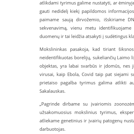
atlikdami tyrimus galime nustatyti, ar ėminyj
gauti nedidelį kiekį papildomos informacijo
paimame saują dirvožemio, išskiriame DNR
sekvenavimą, vienu metu identifikuojame v
duomenų ir tai leidžia atsakyti į sudėtingus k
Mokslininkas pasakoja, kad tiriant šiksnos
neidentifikuotas borelijų, sukeliančių Laimo li
objektas, yra labai svarbūs ir įdomūs, nes j
virusai, kaip Ebola, Covid taip pat siejami
prietaiso pagalba tyrimus galima atlikti 
Sakalauskas.
„Pagrinde dirbame su įvairiomis zoonozėmi
užsakomuosius mokslinius tyrimus, ekspert
atliekame genetinius ir įvairių patogenų nus
darbuotojas.