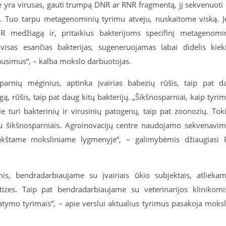
e yra virusas, gauti trumpą DNR ar RNR fragmentą, jį sekvenuoti 
s. Tuo tarpu metagenominių tyrimu atveju, nuskaitome viską. J
 medžiagą ir, pritaikius bakterijoms specifinį metagenomi
isas esančias bakterijas, sugeneruojamas labai didelis kiek
lausimus“, – kalba mokslo darbuotojas.
parnių mėginius, aptinka įvairias babezių rūšis, taip pat d
gą, rūšis, taip pat daug kitų bakterijų. „Šikšnosparniai, kaip tyri
ie turi bakterinių ir virusinių patogenų, taip pat zoonozių. Tok
 su šikšnosparniais. Agroinovacijų centre naudojamo sekvenavi
aukštame moksliniame lygmenyje“, – galimybėmis džiaugiasi 
s, bendradarbiaujame su įvairiais ūkio subjektais, atlieka
izes. Taip pat bendradarbiaujame su veterinarijos klinikomi
tatymo tyrimais“, – apie verslui aktualius tyrimus pasakoja moks