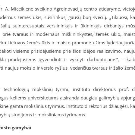
 A. Miceikienė sveikino Agroinovacijų centro atidaryme, vietoj
odernus žemės ūkis, susirinkusį gausų būrį svečių. „Tikiuosi, k
šalių suinteresuotais verslininkais ir ūkininkais dirbantys mū
ės prie tvaraus ir modernaus miškininkystės, žemės ūkio, mais
ėka Lietuvos žemės ūkis ir maisto pramonė užims lyderiaujanči
dėkoti visiems prisidėjusiems prie šios idėjos realizavimo, nauj
klą pradėjusiems įgyvendinti ir vykdyti darbuotojams“, – kal
rti naujus mokslo ir verslo ryšius, vedančius tvaraus ir žalio žem
echnologijų mokslinių tyrimų instituto direktorius prof. d
ngus keliems universitetams atsiranda daugiau galimybių apjung
aukine gamta mokslinius tyrimus. Instituto direktorius džiaugėsi, k
mybių studijoms ir moksliniams tyrimams.
maisto gamybai