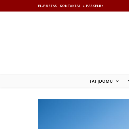
EL.P@ŠTAS
KONTAKTAI
» PASKELBK
TAI ĮDOMU