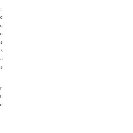
e,
ad
sų
to
as
us
ba
ės
r.
ti
ad