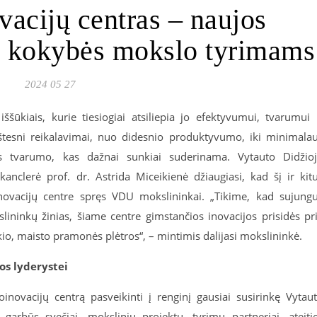
cijų centras – naujos
s kokybės mokslo tyrimams
2024 05 27
ššūkiais, kurie tiesiogiai atsiliepia jo efektyvumui, tvarumui 
tesni reikalavimai, nuo didesnio produktyvumo, iki minimala
s tvarumo, kas dažnai sunkiai suderinama. Vytauto Didžio
nclerė prof. dr. Astrida Miceikienė džiaugiasi, kad šį ir kit
novacijų centre spręs VDU mokslininkai. „Tikime, kad sujung
ininkų žinias, šiame centre gimstančios inovacijos prisidės pr
io, maisto pramonės plėtros“, – mintimis dalijasi mokslininkė.
os lyderystei
ovacijų centrą pasveikinti į renginį gausiai susirinkę Vytau
garbūs svečiai, mokslinių projektų, tyrimų partneriai, ateiti