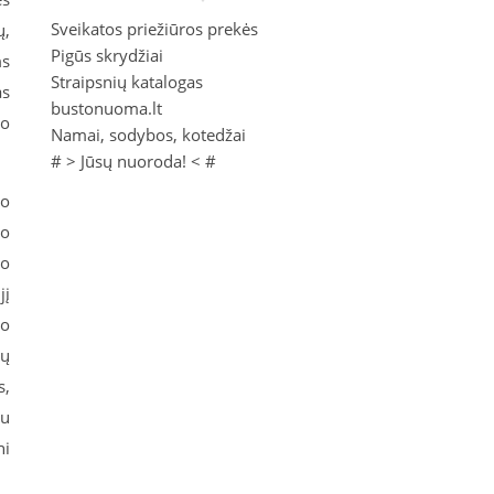
Sveikatos priežiūros prekės
ų,
Pigūs skrydžiai
ms
Straipsnių katalogas
as
bustonuoma.lt
io
Namai, sodybos, kotedžai
# >
Jūsų nuoroda!
< #
to
io
io
jį
io
ių
s,
ju
ni