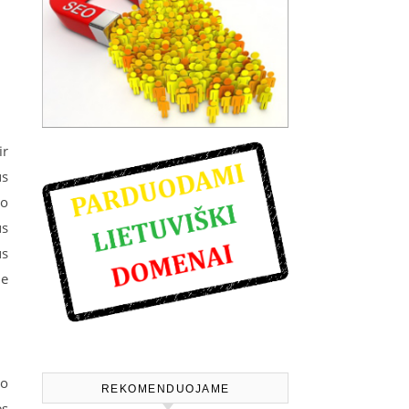
ir
us
jo
us
us
ie
to
REKOMENDUOJAME
es