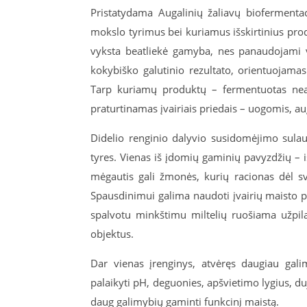
Pristatydama Augalinių žaliavų biofermentac
mokslo tyrimus bei kuriamus išskirtinius prod
vyksta beatliekė gamyba, nes panaudojami v
kokybiško galutinio rezultato, orientuojamas
Tarp kuriamų produktų – fermentuotas nealk
praturtinamas įvairiais priedais – uogomis, aug
Didelio renginio dalyvio susidomėjimo sula
tyres. Vienas iš įdomių gaminių pavyzdžių – 
mėgautis gali žmonės, kurių racionas dėl s
Spausdinimui galima naudoti įvairių maisto pro
spalvotu minkštimu miltelių ruošiama užpil
objektus.
Dar vienas įrenginys, atvėręs daugiau gali
palaikyti pH, deguonies, apšvietimo lygius, duj
daug galimybių gaminti funkcinį maistą.