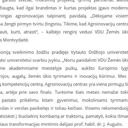
džiaugta, kad ilgai brandintas ir kurtas projektas įgavo modern
mingas agroinovacijas talpinantį pavidalą. „Dėkojame visie
a žengti pirmyn tvirtu žingsniu. Tikime, kad Agroinovacijų centr
uti, kurti, atrasti“, – kalbėjo renginį vedusi VDU Žemės ūk
a Montvydaitė.
niją sveikinimo žodžiu pradėjęs Vytauto Didžiojo universite
gėsi universitetui svarbiu įvykiu. „Noriu pasidalinti VDU Žemės ūk
ame akademiniame miestelyje puikų, aukšto Europinio lyg
nijos, augalų, žemės ūkio tyrimams ir inovacijų kūrimui. Mes 
ų kompetencijų centrą. Agroinovacijų centras yra viena pirmųjų š
a, artėja prie savo finalo. Turėsime šiais metais nemažai tok
 pastato prikėlimu kitam gyvenimui, moksliniams tyrimam
slas ir verslas pasikeitęs ir toliau keičiasi. Visiems rekomenduo
tsisėsti į šiuolaikinį kombainą ar traktorių, pamatyti, kokia išma
us transformacijas mintimis dalijasi prof. habil. dr. J. Augutis.