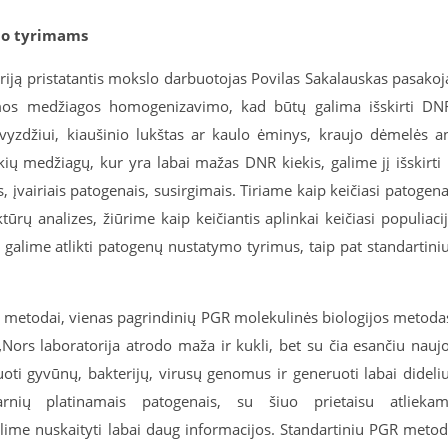
io tyrimams
riją pristatantis mokslo darbuotojas Povilas Sakalauskas pasakoj
amos medžiagos homogenizavimo, kad būtų galima išskirti DN
pavyzdžiui, kiaušinio lukštas ar kaulo ėminys, kraujo dėmelės a
kių medžiagų, kur yra labai mažas DNR kiekis, galime jį išskirti 
, įvairiais patogenais, susirgimais. Tiriame kaip keičiasi patogena
tūrų analizes, žiūrime kaip keičiantis aplinkai keičiasi populiaci
, galime atlikti patogenų nustatymo tyrimus, taip pat standartini
i metodai, vienas pagrindinių PGR molekulinės biologijos metoda
ors laboratorija atrodo maža ir kukli, bet su čia esančiu nauj
ti gyvūnų, bakterijų, virusų genomus ir generuoti labai dideli
nių platinamais patogenais, su šiuo prietaisu atlieka
lime nuskaityti labai daug informacijos. Standartiniu PGR meto