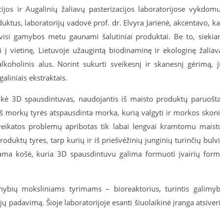
ijos ir Augalinių žaliavų pasterizacijos laboratorijose vykdom
uktus, laboratorijų vadovė prof. dr. Elvyra Jarienė, akcentavo, k
isi gamybos metu gaunami šalutiniai produktai. Be to, siekia
i į vietinę, Lietuvoje užaugintą biodinaminę ir ekologinę žaliav
oholinis alus. Norint sukurti sveikesnį ir skanesnį gėrimą, j
aliniais ekstraktais.
ukė 3D spausdintuvas, naudojantis iš maisto produktų paruošt
iš morkų tyrės atspausdinta morka, kurią valgyti ir morkos skon
veikatos problemų apribotas tik labai lengvai kramtomu maist
duktų tyres, tarp kurių ir iš priešvėžinių junginių turinčių bulv
ama košė, kuria 3D spausdintuvu galima formuoti įvairių for
mybių moksliniams tyrimams – bioreaktorius, turintis galimy
ų padavimą. Šioje laboratorijoje esanti šiuolaikinė įranga atsiver