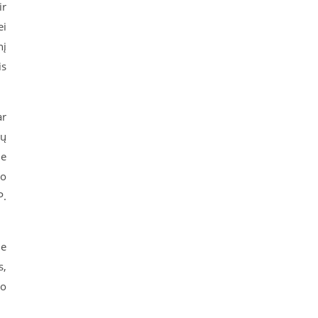
ir
ei
nį
is
ar
mų
ie
mo
P.
me
s,
lo