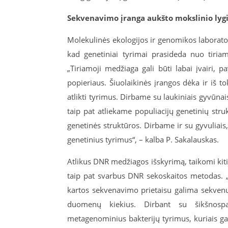
Sekvenavimo įranga aukšto mokslinio lyg
Molekulinės ekologijos ir genomikos laborato
kad genetiniai tyrimai prasideda nuo tiri
„Tiriamoji medžiaga gali būti labai įvairi, 
popieriaus. Šiuolaikinės įrangos dėka ir iš to
atlikti tyrimus. Dirbame su laukiniais gyvūnais
taip pat atliekame populiacijų genetinių struk
genetinės struktūros. Dirbame ir su gyvuliais
genetinius tyrimus“, – kalba P. Sakalauskas.
Atlikus DNR medžiagos išskyrimą, taikomi kit
taip pat svarbus DNR sekoskaitos metodas. „N
kartos sekvenavimo prietaisu galima sekvenuo
duomenų kiekius. Dirbant su šikšnospar
metagenominius bakterijų tyrimus, kuriais ga