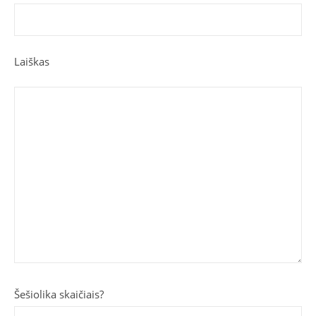
Laiškas
Šešiolika skaičiais?