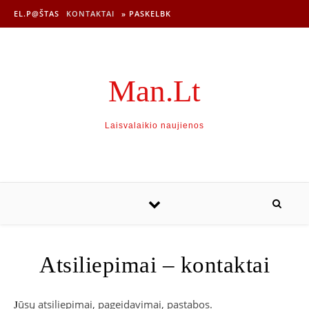
EL.P@ŠTAS
KONTAKTAI
» PASKELBK
Man.Lt
Laisvalaikio naujienos
Atsiliepimai – kontaktai
ūsų atsiliepimai, pageidavimai, pastabos.
J