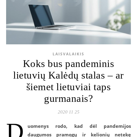
LAISVALAIKIS
Koks bus pandeminis
lietuvių Kalėdų stalas – ar
šiemet lietuviai taps
gurmanais?
2020 11 25
D
uomenys rodo, kad dėl pandemijos
daugumos pramogų ir kelionių netekę