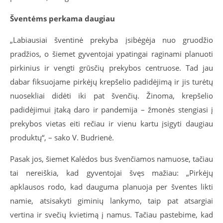
Šventėms perkama daugiau
„Labiausiai šventinė prekyba įsibėgėja nuo gruodžio
pradžios, o šiemet gyventojai ypatingai raginami planuoti
pirkinius ir vengti grūsčių prekybos centruose. Tad jau
dabar fiksuojame pirkėjų krepšelio padidėjimą ir jis turėtų
nuosekliai didėti iki pat švenčių. Žinoma, krepšelio
padidėjimui įtaką daro ir pandemija – žmonės stengiasi į
prekybos vietas eiti rečiau ir vienu kartu įsigyti daugiau
produktų“, – sako V. Budrienė.
Pasak jos, šiemet Kalėdos bus švenčiamos namuose, tačiau
tai nereiškia, kad gyventojai švęs mažiau: „Pirkėjų
apklausos rodo, kad dauguma planuoja per šventes likti
namie, atsisakyti giminių lankymo, taip pat atsargiai
vertina ir svečių kvietimą į namus. Tačiau pastebime, kad