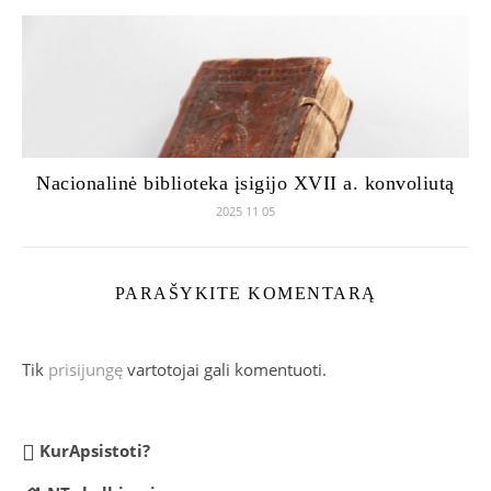
Nacionalinė biblioteka įsigijo XVII a. konvoliutą
2025 11 05
PARAŠYKITE KOMENTARĄ
Tik
prisijungę
vartotojai gali komentuoti.
KurApsistoti?