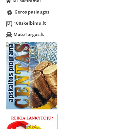
NT skelbimai
Geros paslaugos
100skelbimu.lt
MotoTurgus.lt