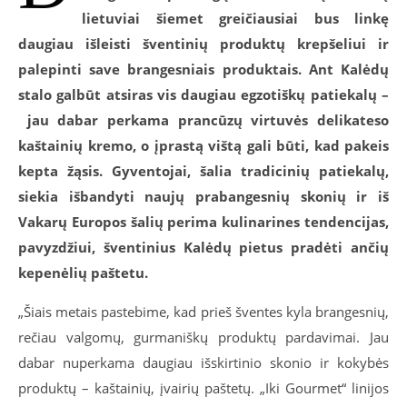
lietuviai šiemet greičiausiai bus linkę
daugiau išleisti šventinių produktų krepšeliui ir
palepinti save brangesniais produktais. Ant Kalėdų
stalo galbūt atsiras vis daugiau egzotiškų patiekalų –
jau dabar perkama prancūzų virtuvės delikateso
kaštainių kremo, o įprastą vištą gali būti, kad pakeis
kepta žąsis.
Gyventojai, šalia tradicinių patiekalų,
siekia išbandyti naujų prabangesnių skonių ir iš
Vakarų Europos šalių perima kulinarines tendencijas,
pavyzdžiui, šventinius Kalėdų pietus pradėti ančių
kepenėlių paštetu.
„Šiais metais pastebime, kad prieš šventes kyla brangesnių,
rečiau valgomų, gurmaniškų produktų pardavimai. Jau
dabar nuperkama daugiau išskirtinio skonio ir kokybės
produktų – kaštainių, įvairių paštetų. „Iki Gourmet“ linijos