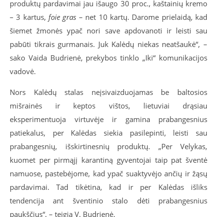
produktų pardavimai jau išaugo 30 proc., kaštainių kremo
– 3 kartus,
foie gras
– net 10 kartų. Darome prielaidą, kad
šiemet žmonės ypač nori save apdovanoti ir leisti sau
pabūti tikrais gurmanais. Juk Kalėdų niekas neatšaukė“, –
sako Vaida Budrienė, prekybos tinklo „Iki“ komunikacijos
vadovė.
Nors Kalėdų stalas neįsivaizduojamas be baltosios
mišrainės ir keptos vištos, lietuviai drąsiau
eksperimentuoja virtuvėje ir gamina prabangesnius
patiekalus, per Kalėdas siekia pasilepinti, leisti sau
prabangesnių, išskirtinesnių produktų. „Per Velykas,
kuomet per pirmąjį karantiną gyventojai taip pat šventė
namuose, pastebėjome, kad ypač suaktyvėjo ančių ir žąsų
pardavimai. Tad tikėtina, kad ir per Kalėdas išliks
tendencija ant šventinio stalo dėti prabangesnius
paukščius“, – teigia V. Budrienė.