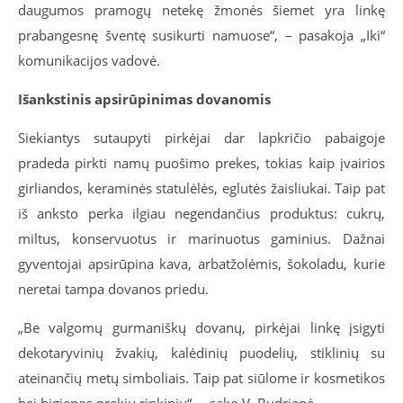
daugumos pramogų netekę žmonės šiemet yra linkę
prabangesnę šventę susikurti namuose“, – pasakoja „Iki“
komunikacijos vadovė.
Išankstinis apsirūpinimas dovanomis
Siekiantys sutaupyti pirkėjai dar lapkričio pabaigoje
pradeda pirkti namų puošimo prekes, tokias kaip įvairios
girliandos, keraminės statulėlės, eglutės žaisliukai. Taip pat
iš anksto perka ilgiau negendančius produktus: cukrų,
miltus, konservuotus ir marinuotus gaminius. Dažnai
gyventojai apsirūpina kava, arbatžolėmis, šokoladu, kurie
neretai tampa dovanos priedu.
„Be valgomų gurmaniškų dovanų, pirkėjai linkę įsigyti
dekotaryvinių žvakių, kalėdinių puodelių, stiklinių su
ateinančių metų simboliais. Taip pat siūlome ir kosmetikos