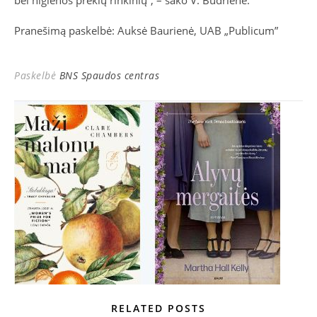
bei higienos prekių rinkinių“, – sako V. Budrienė.
Pranešimą paskelbė: Auksė Baurienė, UAB „Publicum”
Paskelbė
BNS Spaudos centras
RELATED POSTS