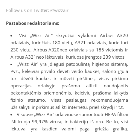
Follow us on Twitter: @wizzair
Pastabos redaktoriams:
Visi „Wizz Air” skrydžiai vykdomi Airbus A320
orlaiviais, turinčiais 180 vietų, A321 orlaiviais, kurie turi
230 vietų, Airbus A320neo orlaiviais su 186 vietomis ir
Airbus A321neo lėktuvais, kuriuose įrengtos 239 vietos.
„Wizz Air” yra įdiegusi patobulintą higienos sistemą.
Pvz., keleiviai privalo dėvėti veido kaukes, salono įgula
turi dėvėti kaukes ir mūvėti pirštines, visas pirkimo
operacijas orlaivyje prašoma atlikti naudojantis
bekontaktėmis priemonėmis, keleivių prašoma laikytis
fizinio atstumo, visas paslaugas rekomenduojama
užsisakyti ir pirkimus atlikti internetu, prieš skrydį ir t.t.
Visuose „Wizz Air” orlaiviuose sumontuoti HEPA filtrai
išfiltruoja 99,97% virusų ir bakterijų iš oro. Be to, visi
lėktuvai yra kasdien valomi pagal griežtą grafiką,