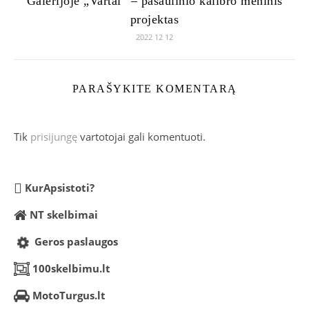
Galerijoje „Vartai“ – pasaulinio kalibro meninis
projektas
2022 12 12
PARAŠYKITE KOMENTARĄ
Tik
prisijungę
vartotojai gali komentuoti.
KurApsistoti?
NT skelbimai
Geros paslaugos
100skelbimu.lt
MotoTurgus.lt