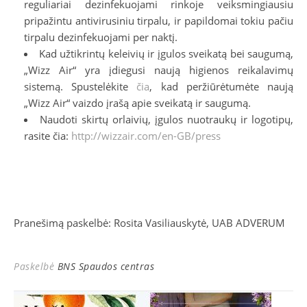
reguliariai dezinfekuojami rinkoje veiksmingiausiu
pripažintu antivirusiniu tirpalu, ir papildomai tokiu pačiu
tirpalu dezinfekuojami per naktį.
Kad užtikrintų keleivių ir įgulos sveikatą bei saugumą,
„Wizz Air“ yra įdiegusi naują higienos reikalavimų
sistemą. Spustelėkite
čia
, kad peržiūrėtumėte naują
„Wizz Air“ vaizdo įrašą apie sveikatą ir saugumą.
Naudoti skirtų orlaivių, įgulos nuotraukų ir logotipų,
rasite čia:
http://wizzair.com/en-GB/press
Pranešimą paskelbė: Rosita Vasiliauskytė, UAB ADVERUM
Paskelbė
BNS Spaudos centras