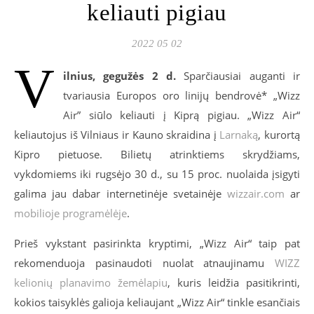
keliauti pigiau
2022 05 02
V
ilnius, gegužės
2
d.
Sparčiausiai auganti ir
tvariausia Europos oro linijų bendrovė* „Wizz
Air” siūlo keliauti į Kiprą pigiau. „Wizz Air“
keliautojus iš Vilniaus ir Kauno skraidina į
Larnaką
, kurortą
Kipro pietuose. Bilietų atrinktiems skrydžiams,
vykdomiems iki rugsėjo 30 d., su 15 proc. nuolaida įsigyti
galima jau dabar internetinėje svetainėje
wizzair.com
ar
mobilioje programėlėje
.
Prieš vykstant pasirinkta kryptimi, „Wizz Air“ taip pat
rekomenduoja pasinaudoti nuolat atnaujinamu
WIZZ
kelionių planavimo žemėlapiu
, kuris leidžia pasitikrinti,
kokios taisyklės galioja keliaujant „Wizz Air“ tinkle esančiais