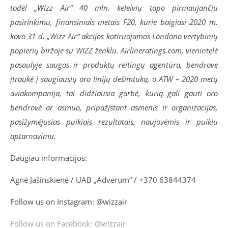
todėl „Wizz Air“ 40 mln. keleivių tapo pirmaujančiu
pasirinkimu, finansiniais metais F20, kurie baigiasi 2020 m.
kovo 31 d. „Wizz Air“ akcijos kotiruojamos Londono vertybinių
popierių biržoje su WIZZ ženklu. Airlineratings.com, vienintelė
pasaulyje saugos ir produktų reitingų agentūra, bendrovę
įtraukė į saugiausių oro linijų dešimtuką, o ATW – 2020 metų
aviakompanija, tai didžiausia garbė, kurią gali gauti oro
bendrovė ar asmuo, pripažįstant asmenis ir organizacijas,
pasižymėjusias puikiais rezultatais, naujovėmis ir puikiu
aptarnavimu
.
Daugiau informacijos:
Agnė Jašinskienė / UAB „Adverum“ / +370 63844374
Follow us on Instagram: @wizzair
Follow us on Facebook: @wizzair