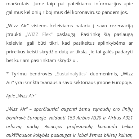
maršrutais. Jame taip pat pateikiama informacijos apie
galimus kelionių ribojimus dėl koronaviruso pandemijos.
„Wizz Air“ visiems keleiviams pataria į savo rezervaciją
įtraukti
„WIZZ Flex“
paslaugą. Pasirinkę šią paslaugą
keleiviai gali būti tikri, kad pasikeitus aplinkybėms ar
prireikus keisti skrydžio datą ar tikslą, jie tai galės padaryti
bet kuriam pasirinktam skrydžiui.
* Tyrimų bendrovės
„Sustainalytics“
duomenimis, „Wizz
Air“ yra išrinkta tvariausia savo sektoriaus įmone Europoje.
Apie „Wizz Air“
„Wizz Air“ – sparčiausiai auganti žemų sąnaudų oro linijų
bendrovė Europoje, valdanti 15
3
Airbus A320 ir Airbus A321
orlaivių parką.
Aviacijos profesionalų komanda teikia
aukščiausios kokybės paslaugas ir labai žemas bilietų kainas,