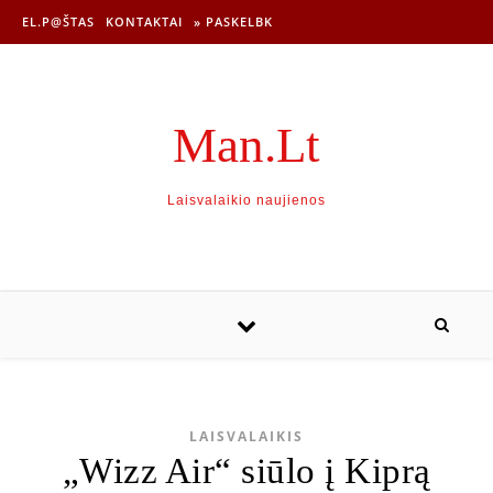
EL.P@ŠTAS
KONTAKTAI
» PASKELBK
Man.Lt
Laisvalaikio naujienos
LAISVALAIKIS
„Wizz Air“ siūlo į Kiprą