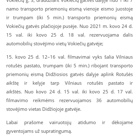
Vokiečių g. 3, draudžiant Vokiečių gatvės dalyje nuo 1 iki 7
namo transporto priemonių eismą vienoje eismo juostoje
ir trumpam (iki 5 min.) transporto priemonių eismą
Vokiečių gatvės plačiojoje pusėje. Nuo 2021 m. kovo 24 d.
15 val. iki kovo 25 d. 18 val. rezervuojama dalis
automobilių stovėjimo vietų Vokiečių gatvėje;
15. kovo 25 d. 12–16 val. filmavimai vyks šalia Vilniaus
rotušės pastato, trumpam (iki 5 min.) ribojant transporto
priemonių eismą Didžiosios gatvės dalyje aplink Rotušės
aikštę ir kelyje tarp Vilniaus rotušės pastato ir
aikštės.
Nuo
kovo 24 d. 15 val. iki kovo 25 d. 17 val.
filmavimo reikmėms rezervuojamos 36 automobilių
stovėjimo vietas Didžiojoje gatvėje.
Labai prašome vairuotojų atidumo ir dėkojame
gyventojams už supratingumą.