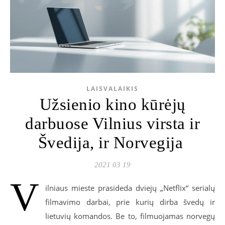
LAISVALAIKIS
Užsienio kino kūrėjų
darbuose Vilnius virsta ir
Švedija, ir Norvegija
2021 03 19
V
ilniaus mieste prasideda dviejų „Netflix“ serialų
filmavimo darbai, prie kurių dirba švedų ir
lietuvių komandos. Be to, filmuojamas norvegų