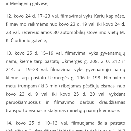
ir Mielagėnų gatvėse;
12. kovo 24 d. 17–23 val. filmavimai vyks Karių kapinėse,
filmavimo reikmėms nuo kovo 23 d. 19 val. iki kovo 24 d.
23 val. rezervuojamos 30 automobilių stovėjimo vietų M.
K. Čiurlionio gatvėje;
13. kovo 25 d. 15–19 val. filmavimai vyks gyvenamųjų
namų kieme tarp pastatų Ukmergės g. 208, 210, 212 ir
214, o 19–23 val. filmavimai vyks gyvenamųjų namų
kieme tarp pastatų Ukmergės g. 196 ir 198. Filmavimo
metu trumpam (iki 3 min.) ribojamas pėsčiųjų eismas, nuo
kovo 23 d. 9 val. iki kovo 25 d. 20 val. vykdant
paruošiamuosius ir filmavimo darbus draudžiamas
transporto eismas ir statymas minėtųjų namų kiemuose;
14. kovo 25 d. 10–13 val. filmuojama šalia pastato