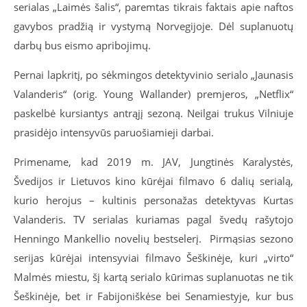
serialas „Laimės šalis“, paremtas tikrais faktais apie naftos
gavybos pradžią ir vystymą Norvegijoje. Dėl suplanuotų
darbų bus eismo apribojimų.
Pernai lapkritį, po sėkmingos detektyvinio serialo „Jaunasis
Valanderis“ (orig. Young Wallander) premjeros, „Netflix“
paskelbė kursiantys antrąjį sezoną. Neilgai trukus Vilniuje
prasidėjo intensyvūs paruošiamieji darbai.
Primename, kad 2019 m. JAV, Jungtinės Karalystės,
Švedijos ir Lietuvos kino kūrėjai filmavo 6 dalių serialą,
kurio herojus – kultinis personažas detektyvas Kurtas
Valanderis. TV serialas kuriamas pagal švedų rašytojo
Henningo Mankellio novelių bestselerį. Pirmąsias sezono
serijas kūrėjai intensyviai filmavo Šeškinėje, kuri „virto“
Malmės miestu, šį kartą serialo kūrimas suplanuotas ne tik
Šeškinėje, bet ir Fabijoniškėse bei Senamiestyje, kur bus