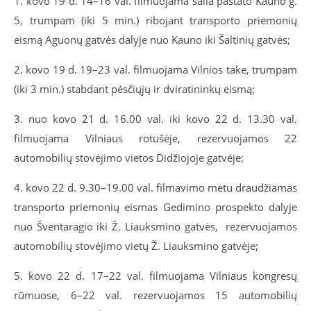
1. kovo 19 d. 14–16 val. filmuojama šalia pastato Kauno g.
5, trumpam (iki 5 min.) ribojant transporto priemonių
eismą Aguonų gatvės dalyje nuo Kauno iki Šaltinių gatvės;
2. kovo 19 d. 19–23 val. filmuojama Vilnios take, trumpam
(iki 3 min.) stabdant pėsčiųjų ir dviratininkų eismą;
3. nuo kovo 21 d. 16.00 val. iki kovo 22 d. 13.30 val.
filmuojama Vilniaus rotušėje, rezervuojamos 22
automobilių stovėjimo vietos Didžiojoje gatvėje;
4. kovo 22 d. 9.30–19.00 val. filmavimo metu draudžiam
as
transporto priemonių eismas Gedimino prospekto dalyje
nuo Šventaragio iki Ž. Liauksmino gatvės, rezervuojamos
automobilių stovėjimo vietų Ž. Liauksmino gatvėje;
5. kovo 22 d. 17–22 val. filmuojama Vilniaus kongresų
rūmuose, 6–22 val. rezervuojamos 15 automobilių