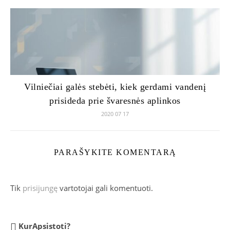
Vilniečiai galės stebėti, kiek gerdami vandenį
prisideda prie švaresnės aplinkos
2020 07 17
PARAŠYKITE KOMENTARĄ
Tik
prisijungę
vartotojai gali komentuoti.
KurApsistoti?