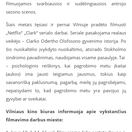
filmuojamos svarbiausios ir sudėtingiausios antrojo
sezono scenos.
Šiais metais tęsiasi ir pernai Vilniuje pradėto filmuoti
„Netflix“ „Clark“ serialo darbai. Seriale pasakojama realaus
veikėjo – Clarko Odertho Olofssono gyvenimo istorija. Po
šio nusikaltėlio įvykdyto nusikaltimo, atsirado Stokholmo
sindromo pavadinimas, naudojamas visame pasaulyje. Tai
– psichologinis reiškinys, kai pagrobimo metu įkaitai
(aukos) ima jausti teigiamus jausmus, tokius kaip
savanorišką paklusnumą, pagarbą, meilę jų pagrobėjams,
nepaisydami to, kad pagrobimo metu yra pavojus jų
gyvybei ar sveikatai.
Vilniaus kino biuras informuoja apie vykstančius
filmavimo darbus mieste: