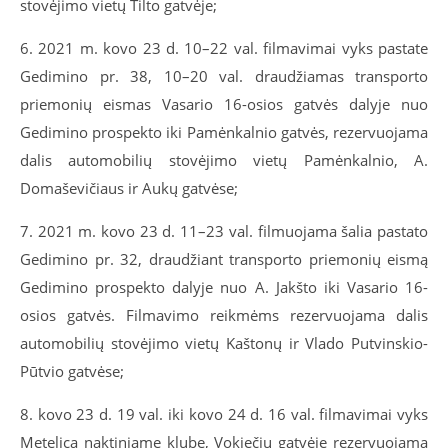
stovėjimo vietų Tilto gatvėje;
6. 2021 m. kovo 23 d. 10–22 val. filmavimai vyks pastate
Gedimino pr. 38, 10–20 val. draudžiamas transporto
priemonių eismas Vasario 16-osios gatvės dalyje nuo
Gedimino prospekto iki Pamėnkalnio gatvės, rezervuojama
dalis automobilių stovėjimo vietų Pamėnkalnio, A.
Domaševičiaus ir Aukų gatvėse;
7. 2021 m. kovo 23 d. 11–23 val. filmuojama šalia pastato
Gedimino pr. 32, draudžiant transporto priemonių eismą
Gedimino prospekto dalyje nuo A. Jakšto iki Vasario 16-
osios gatvės. Filmavimo reikmėms rezervuojama dalis
automobilių stovėjimo vietų Kaštonų ir Vlado Putvinskio-
Pūtvio gatvėse;
8. kovo 23 d. 19 val. iki kovo 24 d. 16 val. filmavimai vyks
Metelica naktiniame klube, Vokiečių gatvėje rezervuojama