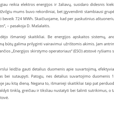
u reikia elektros energijos ir žaliavų, susidaro didesnis kiek
tžvilgiu mums buvo rekordiniai, bet įgyvendinti stambiausi grup
ti beveik 724 MWh. Skaičiuojame, kad per paskutinius aštuoneri
“, – pasakoja D. Mašalaitis.
dėjo išmanieji skaitikliai. Be energijos apskaitos sistemų, an
mą būtų galima prilyginti vairavimui užrištomis akimis. Jam antri
iančios „Energijos skirstymo operatoriaus“ (ESO) atstovė ryšiams 
verslui leidžia gauti detalius duomenis apie suvartojimą, efektyvi
das bei sutaupyti. Patogu, nes detalius suvartojimo duomenis 
e jau kitą dieną. Negana to, išmanieji skaitikliai taip pat perduo
yti tinklą, greičiau ir tiksliau nustatyti bei šalinti sutrikimus, o t
stovė.