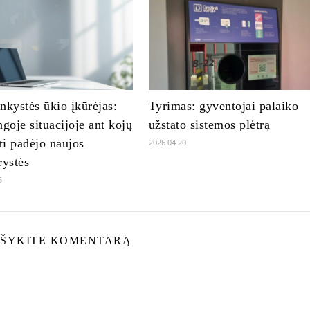
nkystės ūkio įkūrėjas:
Tyrimas: gyventojai palaiko
ngoje situacijoje ant kojų
užstato sistemos plėtrą
oti padėjo naujos
2026 04 20
rystės
5
ŠYKITE KOMENTARĄ