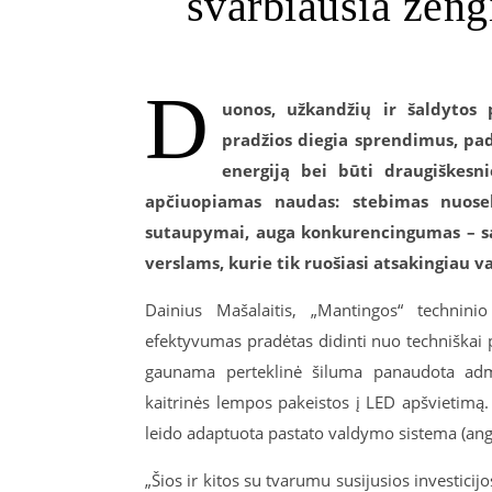
svarbiausia ženg
D
uonos, užkandžių ir šaldytos
pradžios diegia sprendimus, pad
energiją bei būti draugiškesn
apčiuopiamas naudas: stebimas nuosek
sutaupymai, auga konkurencingumas – sav
verslams, kurie tik ruošiasi atsakingiau v
Dainius Mašalaitis, „Mantingos“ technin
efektyvumas pradėtas didinti nuo techniškai 
gaunama perteklinė šiluma panaudota admin
kaitrinės lempos pakeistos į LED apšvietimą.
leido adaptuota pastato valdymo sistema (an
„Šios ir kitos su tvarumu susijusios investicij