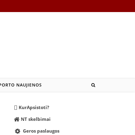
PORTO NAUJIENOS
KurApsistoti?
NT skelbimai
Geros paslaugos