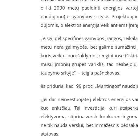
o iki 2030 metų padidinti energijos varto
naudojimo) ir gamybos srityse. Projektuoja
dujomis, o elektros energija veikiantiems įre
„Visgi, dėl specifinės gamybos įrangos, reikal
metu nėra galimybės, bet galime sumažinti jų
kuris veiktų nuo šaldymo įrenginiuose išskir
mūsų įmonių grupės variklis, tad neabejoju, 
taupymo srityje“, – teigia pašnekovas.
Jis priduria, kad 99 proc. „Mantingos“ naudoja
„
Jei dar neinvestuojate į elektros energijos 
kuo anksčiau. Tai investicija, kuri atsipe
efektyvumą, stiprina verslo konkurencingumą i
ne tik nauda verslui, bet ir mažesnis pėdsaka
atstovas.