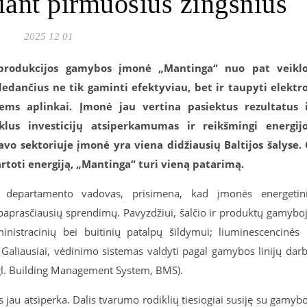
iant pirmuosius žingsnius
2025 12 01
 produkcijos gamybos įmonė „Mantinga“ nuo pat veikl
edančius ne tik gaminti efektyviau, bet ir taupyti elektr
iems aplinkai. Įmonė jau vertina pasiektus rezultatus 
lus investicijų atsiperkamumas ir reikšmingi energij
o sektoriuje įmonė yra viena didžiausių Baltijos šalyse.
artoti energiją, „Mantinga“ turi vieną patarimą.
io departamento vadovas, prisimena, kad įmonės energetin
paprasčiausių sprendimų. Pavyzdžiui, šalčio ir produktų gamybo
istracinių bei buitinių patalpų šildymui; liuminescencinės 
 Galiausiai, vėdinimo sistemas valdyti pagal gamybos linijų dar
gl. Building Management System, BMS).
os jau atsiperka. Dalis tvarumo rodiklių tiesiogiai susiję su gamyb