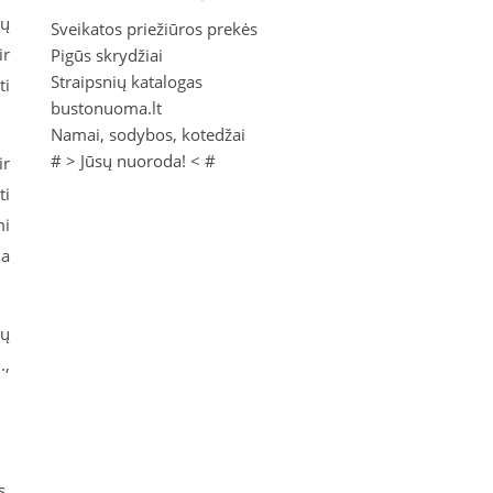
ių
Sveikatos priežiūros prekės
ir
Pigūs skrydžiai
Straipsnių katalogas
ti
bustonuoma.lt
Namai, sodybos, kotedžai
# >
Jūsų nuoroda!
< #
ir
ti
mi
ja
tų
.,
s,