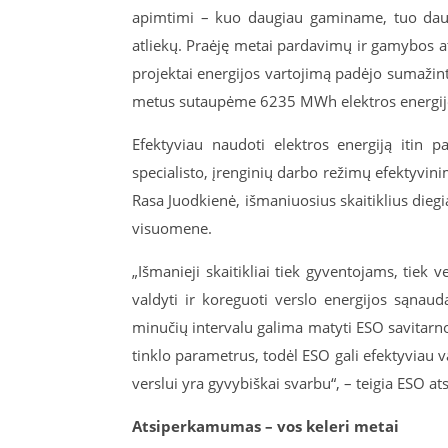
apimtimi – kuo daugiau gaminame, tuo daugia
atliekų. Praėję metai pardavimų ir gamybos a
projektai energijos vartojimą padėjo sumažin
metus sutaupėme 6235 MWh elektros energijos
Efektyviau naudoti elektros energiją itin pa
specialisto, įrenginių darbo režimų efektyvini
Rasa Juodkienė, išmaniuosius skaitiklius dieg
visuomene.
„Išmanieji skaitikliai tiek gyventojams, tiek 
valdyti ir koreguoti verslo energijos sąnau
minučių intervalu galima matyti ESO savitarnoj
tinklo parametrus, todėl ESO gali efektyviau vald
verslui yra gyvybiškai svarbu“, – teigia ESO at
Atsiperkamumas – vos keleri metai