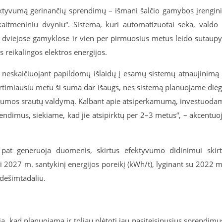
ektyvumą gerinančių sprendimų – išmani šalčio gamybos įrengin
aitmeniniu dvyniu“. Sistema, kuri automatizuotai seka, valdo 
 dviejose gamyklose ir vien per pirmuosius metus leido sutaupy
s reikalingos elektros energijos.
ą, neskaičiuojant papildomų išlaidų į esamų sistemų atnaujinimą 
 Artimiausiu metu ši suma dar išaugs, nes sistemą planuojame dieg
į šilumos srautų valdymą. Kalbant apie atsiperkamumą, investuoda
rendimus, siekiame, kad jie atsipirktų per 2–3 metus“, – akcentuo
p pat generuoja duomenis, skirtus efektyvumo didinimui skir
ki 2027 m. santykinį energijos poreikį (kWh/t), lyginant su 2022 m
dešimtadaliu.
žia, kad planuojama ir toliau plėtoti jau pasiteisinusius sprendimu