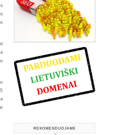
is
ės
us
ot
na
su
au
15
da
ai
REKOMENDUOJAME