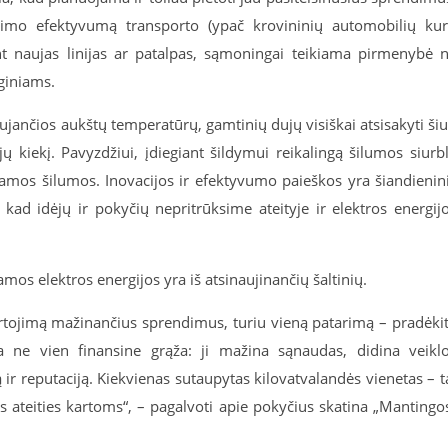
jimo efektyvumą transporto (ypač krovininių automobilių ku
nt naujas linijas ar patalpas, sąmoningai teikiama pirmenybė 
nginiams.
aujančios aukštų temperatūrų, gamtinių dujų visiškai atsisakyti ši
 kiekį. Pavyzdžiui, įdiegiant šildymui reikalingą šilumos siurbl
iamos šilumos. Inovacijos ir efektyvumo paieškos yra šiandienin
kad idėjų ir pokyčių nepritrūksime ateityje ir elektros energij
mos elektros energijos yra iš atsinaujinančių šaltinių.
vartojimą mažinančius sprendimus, turiu vieną patarimą – pradėki
rka ne vien finansine grąža: ji mažina sąnaudas, didina veikl
r reputaciją. Kiekvienas sutaupytas kilovatvalandės vienetas – t
s ateities kartoms
“, – pagalvoti apie pokyčius skatina „Mantingo