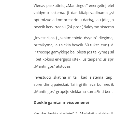
Vienas paskutinių „Mantingos“ energetinį ef
valdymo sistema. Ji dar kitaip vadinama „sk
optimizuoja kompresorinių darbą, jau įdiegta
beveik ketvirtadalį (24 proc.) šaldymo sistemo
„Investicijos į „skaitmeninio dvynio“ diegim
pritaikymą, jau siekia beveik 60 tūkst. eurų.
ir trečioje gamykloje bei plėsti jos taikymą 
į bet kokius energijos išteklius taupančius sp
„Mantingos“ atstovas.
Investuoti skatina ir tai, kad sistema tai
sprendimų paieškai. Tai irgi itin svarbu, nes i
„Mantingos“ grupėje siekiama sumažinti bent 
Duoklė gamtai ir visuomenei
Kas dar laukia ateityje? D. Mašalaitis atskleid