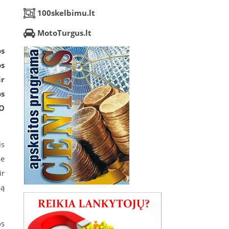
100skelbimu.lt
MotoTurgus.lt
os
os
ir
os
 O
is
je
ir
bą
os