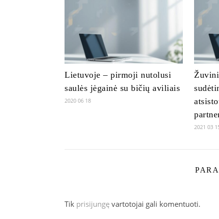
Lietuvoje – pirmoji nutolusi
Žuvini
saulės jėgainė su bičių aviliais
sudėti
atsist
2020 06 18
partne
2021 03 1
PARA
Tik
prisijungę
vartotojai gali komentuoti.