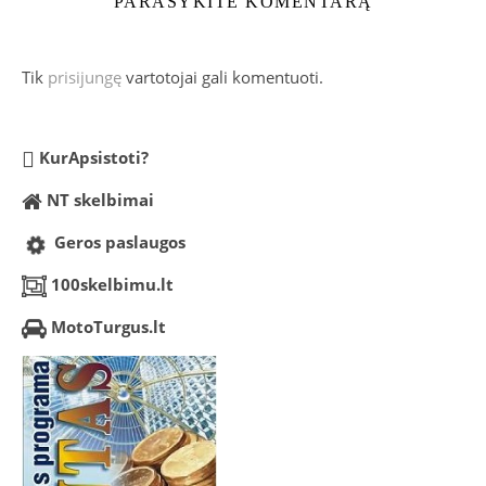
PARAŠYKITE KOMENTARĄ
Tik
prisijungę
vartotojai gali komentuoti.
KurApsistoti?
NT skelbimai
Geros paslaugos
100skelbimu.lt
MotoTurgus.lt