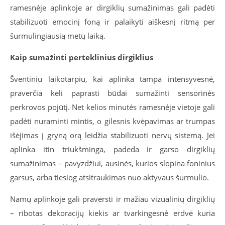
ramesnėje aplinkoje ar dirgiklių sumažinimas gali padėti
stabilizuoti emocinį foną ir palaikyti aiškesnį ritmą per
šurmulingiausią metų laiką.
Kaip sumažinti perteklinius dirgiklius
Šventiniu laikotarpiu, kai aplinka tampa intensyvesnė,
praverčia keli paprasti būdai sumažinti sensorinės
perkrovos pojūtį. Net kelios minutės ramesnėje vietoje gali
padėti nuraminti mintis, o gilesnis kvėpavimas ar trumpas
išėjimas į gryną orą leidžia stabilizuoti nervų sistemą. Jei
aplinka itin triukšminga, padeda ir garso dirgiklių
sumažinimas – pavyzdžiui, ausinės, kurios slopina foninius
garsus, arba tiesiog atsitraukimas nuo aktyvaus šurmulio.
Namų aplinkoje gali praversti ir mažiau vizualinių dirgiklių
– ribotas dekoracijų kiekis ar tvarkingesnė erdvė kuria