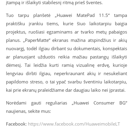
įtampą ir išlaikyti stabilesnį ritmą prieš šventes.
Tuo tarpu planšetė
„
Huawei MatePad 11.5
“
tampa
praktišku įrankiu tiems, kurie šiuo laikotarpiu baigia
projektus, ruošiasi egzaminams ar tvarko metų pabaigos
planus.
„PaperMatte“ ekranas mažina atspindžius ir akių
nuovargį, todėl ilgiau dirbant su dokumentais, konspektais
ar planuojant užduotis reikia mažiau pastangų išlaikyti
dėmesį. Tai leidžia kurti ramią vizualinę erdvę, kurioje
lengviau dirbti ilgiau, neperkraunant akių ir nesukeliant
papildomo streso, o tai ypač svarbu šventiniu laikotarpiu,
kai prie ekranų praleidžiame dar daugiau laiko nei įprastai.
Norėdami gauti reguliarias „Huawei Consumer BG“
naujienas, sekite mus:
Facebook:
https://www.facebook.com/HuaweimobileLT