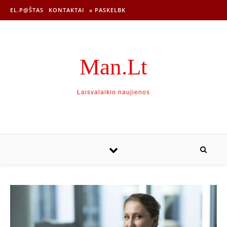
EL.P@ŠTAS
KONTAKTAI
» PASKELBK
Man.Lt
Laisvalaikio naujienos