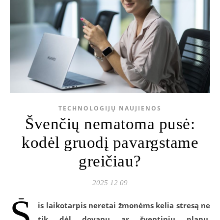
TECHNOLOGIJŲ NAUJIENOS
Švenčių nematoma pusė:
kodėl gruodį pavargstame
greičiau?
2025 12 09
Š
is laikotarpis neretai žmonėms kelia stresą ne
tik dėl dovanų ar šventinių planų.