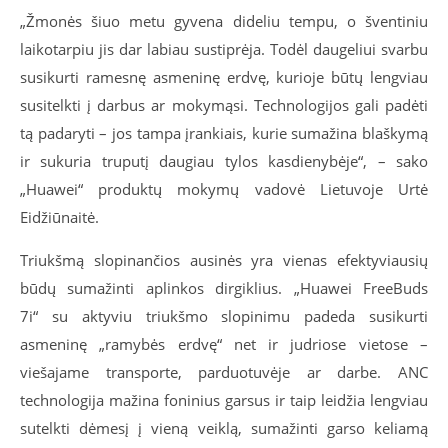
„Žmonės šiuo metu gyvena dideliu tempu, o šventiniu
laikotarpiu jis dar labiau sustiprėja. Todėl daugeliui svarbu
susikurti ramesnę asmeninę erdvę, kurioje būtų lengviau
susitelkti į darbus ar mokymąsi. Technologijos gali padėti
tą padaryti – jos tampa įrankiais, kurie sumažina blaškymą
ir sukuria truputį daugiau tylos kasdienybėje“, – sako
„Huawei“ produktų mokymų vadovė Lietuvoje Urtė
Eidžiūnaitė.
Triukšmą slopinančios ausinės yra vienas efektyviausių
būdų sumažinti aplinkos dirgiklius.
„
Huawei FreeBuds
7i
“
su aktyviu triukšmo slopinimu padeda susikurti
asmeninę „ramybės erdvę“ net ir judriose vietose –
viešajame transporte, parduotuvėje ar darbe. ANC
technologija mažina foninius garsus ir taip leidžia lengviau
sutelkti dėmesį į vieną veiklą, sumažinti garso keliamą