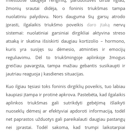
žmonių srautai didėja, o foninis triukšmas tampa
nuolatiniu palydovu. Nors dauguma šių garsų atrodo
įprasti, ilgalaikis triukšmo poveikis
daro įtaką
nervų
sistemai: nuolatiniai garsiniai dirgikliai aktyvina streso
atsaką ir skatina išsiskirti daugiau kortizolio – hormono,
kuris yra susijęs su dėmesio, atminties ir emocijų
reguliavimu. Dėl to triukšmingoje aplinkoje žmogus
greičiau pavargsta, tampa mažiau gebantis susikaupti ir
jautriau reaguoja į kasdienes situacijas.
Kuo ilgiau tęsiasi toks foninis dirgiklių poveikis, tuo labiau
kaupiasi įtampa ir protinė apkrova. Pastebėta, kad ilgalaikis
aplinkos triukšmas gali sutrikdyti gebėjimą išlaikyti
nuoseklų dėmesį ar efektyviai apdoroti informaciją, todėl
net paprastos užduotys gali pareikalauti daugiau pastangų
nei įprastai. Todėl sakoma, kad trumpi laikotarpiai