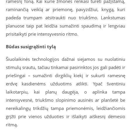
ramesnį foną. Kai kurie žmonės renkasi turėti pažįstamą,
raminančią veiklą ar priemonę, pavyzdžiui, knygą, kuri
padeda trumpam atsitraukti nuo triukšmo. Lankstumas
planuose taip pat leidžia sumažinti spaudimą ir lengviau
prisitaikyti prie intensyvesnio ritmo.
Būdas susigrąžinti tylą
Šiuolaikinės technologijos dažnai siejamos su nuolatiniu
stimulų srautu, tačiau tinkamai pasirinktos jos gali padėti ir
priešingai – sumažinti dirgiklių kiekį ir sukurti ramesnę
erdvę kasdienėms užduotims atlikti. Ypač šventiniu
laikotarpiu, kai planų daugėja, o aplinka tampa
intensyvesnė, triukšmo slopinimo ausinės ar planšetė be
nereikalingų trikdžių tampa priemonėmis, leidžiančiomis
grįžti prie vienos užduoties ir išlaikyti aiškesnį dėmesio
ritmą.