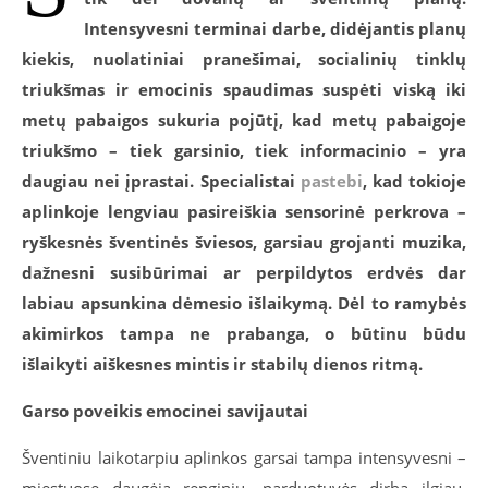
Intensyvesni terminai darbe, didėjantis planų
kiekis, nuolatiniai pranešimai, socialinių tinklų
triukšmas ir emocinis spaudimas suspėti viską iki
metų pabaigos sukuria pojūtį, kad metų pabaigoje
triukšmo – tiek garsinio, tiek informacinio – yra
daugiau nei įprastai. Specialistai
pastebi
, kad tokioje
aplinkoje lengviau pasireiškia sensorinė perkrova –
ryškesnės šventinės šviesos, garsiau grojanti muzika,
dažnesni susibūrimai ar perpildytos erdvės dar
labiau apsunkina dėmesio išlaikymą. Dėl to ramybės
akimirkos tampa ne prabanga, o būtinu būdu
išlaikyti aiškesnes mintis ir stabilų dienos ritmą.
Garso poveikis emocinei savijautai
Šventiniu laikotarpiu aplinkos garsai tampa intensyvesni –
miestuose daugėja renginių, parduotuvės dirba ilgiau,