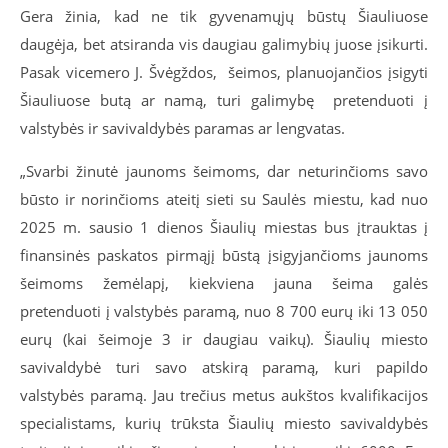
Gera žinia, kad ne tik gyvenamųjų būstų Šiauliuose
daugėja, bet atsiranda vis daugiau galimybių juose įsikurti.
Pasak vicemero J. Švėgždos, šeimos, planuojančios įsigyti
Šiauliuose butą ar namą, turi galimybę pretenduoti į
valstybės ir savivaldybės paramas ar lengvatas.
„Svarbi žinutė jaunoms šeimoms, dar neturinčioms savo
būsto ir norinčioms ateitį sieti su Saulės miestu, kad nuo
2025 m. sausio 1 dienos Šiaulių miestas bus įtrauktas į
finansinės paskatos pirmąjį būstą įsigyjančioms jaunoms
šeimoms žemėlapį, kiekviena jauna šeima galės
pretenduoti į valstybės paramą, nuo 8 700 eurų iki 13 050
eurų (kai šeimoje 3 ir daugiau vaikų). Šiaulių miesto
savivaldybė turi savo atskirą paramą, kuri papildo
valstybės paramą. Jau trečius metus aukštos kvalifikacijos
specialistams, kurių trūksta Šiaulių miesto savivaldybės