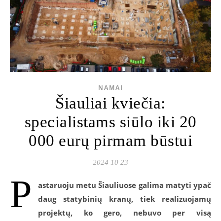
NAMAI
Šiauliai kviečia:
specialistams siūlo iki 20
000 eurų pirmam būstui
2024 10 23
P
astaruoju metu Šiauliuose galima matyti ypač
daug statybinių kranų, tiek realizuojamų
projektų, ko gero, nebuvo per visą