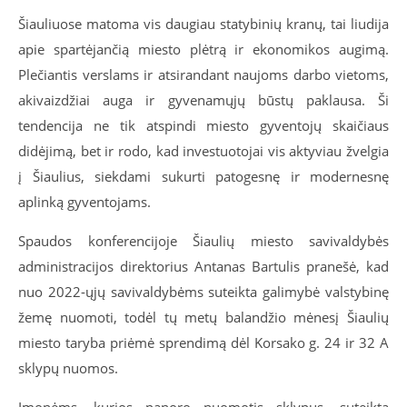
Šiauliuose matoma vis daugiau statybinių kranų, tai liudija
apie spartėjančią miesto plėtrą ir ekonomikos augimą.
Plečiantis verslams ir atsirandant naujoms darbo vietoms,
akivaizdžiai auga ir gyvenamųjų būstų paklausa. Ši
tendencija ne tik atspindi miesto gyventojų skaičiaus
didėjimą, bet ir rodo, kad investuotojai vis aktyviau žvelgia
į Šiaulius, siekdami sukurti patogesnę ir modernesnę
aplinką gyventojams.
Spaudos konferencijoje Šiaulių miesto savivaldybės
administracijos direktorius Antanas Bartulis pranešė, kad
nuo 2022-ųjų savivaldybėms suteikta galimybė valstybinę
žemę nuomoti, todėl tų metų balandžio mėnesį Šiaulių
miesto taryba priėmė sprendimą dėl Korsako g. 24 ir 32 A
sklypų nuomos.