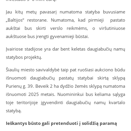
Jau kitų metų pavasarį numatoma statyba buvusiame
„Baltijos“ restorane. Numatoma, kad pirmieji pastato
aukštai bus skirti verslo reikmėms, o viršutiniuose
aukštuose bus įrengti gyvenamieji būstai.
Įvairiose stadijose yra dar bent keletas daugiabučių namų
statybos projektų.
Šiaulių miesto savivaldybė taip pat ruošiasi aukciono būdu
išnuomoti daugiabučių pastatų statybai skirtą sklypą
Purienų g. 39. Beveik 2 ha dydžio žemės sklypą numatoma
išnuomoti 2025 metais. Nuomininkui bus keliama sąlyga
toje teritorijoje įgyvendinti daugiabučių namų kvartalo
statybą.
Ieškantys būsto gali pretenduoti į solidžią paramą