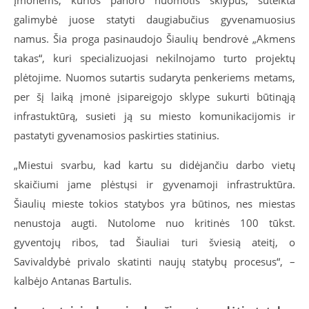
Įmonėms, kurios panoro nuomotis sklypus, suteikta
galimybė juose statyti daugiabučius gyvenamuosius
namus. Šia proga pasinaudojo Šiaulių bendrovė „Akmens
takas“, kuri specializuojasi nekilnojamo turto projektų
plėtojime. Nuomos sutartis sudaryta penkeriems metams,
per šį laiką įmonė įsipareigojo sklype sukurti būtinąją
infrastuktūrą, susieti ją su miesto komunikacijomis ir
pastatyti gyvenamosios paskirties statinius.
„Miestui svarbu, kad kartu su didėjančiu darbo vietų
skaičiumi jame plėstųsi ir gyvenamoji infrastruktūra.
Šiaulių mieste tokios statybos yra būtinos, nes miestas
nenustoja augti. Nutolome nuo kritinės 100 tūkst.
gyventojų ribos, tad Šiauliai turi šviesią ateitį, o
Savivaldybė privalo skatinti naujų statybų procesus“, –
kalbėjo Antanas Bartulis.