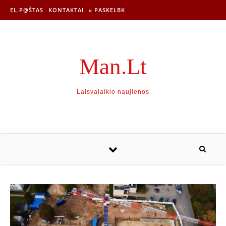
EL.P@ŠTAS
KONTAKTAI
» PASKELBK
Man.Lt
Laisvalaikio naujienos