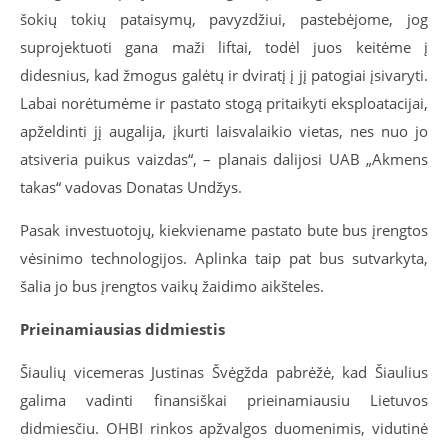
šokių tokių pataisymų, pavyzdžiui, pastebėjome, jog
suprojektuoti gana maži liftai, todėl juos keitėme į
didesnius, kad žmogus galėtų ir dviratį į jį patogiai įsivaryti.
Labai norėtumėme ir pastato stogą pritaikyti eksploatacijai,
apželdinti jį augalija, įkurti laisvalaikio vietas, nes nuo jo
atsiveria puikus vaizdas“, – planais dalijosi UAB „Akmens
takas“ vadovas Donatas Undžys.
Pasak investuotojų, kiekviename pastato bute bus įrengtos
vėsinimo technologijos. Aplinka taip pat bus sutvarkyta,
šalia jo bus įrengtos vaikų žaidimo aikšteles.
Prieinamiausias didmiestis
Šiaulių vicemeras Justinas Švėgžda pabrėžė, kad Šiaulius
galima vadinti finansiškai prieinamiausiu Lietuvos
didmiesčiu.
OHBI rinkos apžvalgos duomenimis, vidutinė