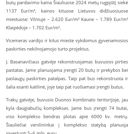
butų pardavimo kaina Šiauliuose 2024 metų rugpjūtį siekė
1137 Eur/m², kainos kituose Lietuvos didžiuosiuose
miestuose: Vilniuje –
2.620 Eur/m² Kaune –
1.789 Eur/m²
Klaipėdoje –
1.702 Eur/m².
Vicemeras vardijo ir kitus mieste vykdomus gyvenamosios
paskirties nekilnojamojo turto projektus.
J. Basanavičiaus gatvėje rekonstruojamas buvusios pirties
pastatas. Jame planuojama įrengti 20 butų ir prekybos bei
paslaugų paskirties patalpas. Taip pat bus rekonstruota ir
šalia esanti katilinė, joje taip pat ruošiamasi įrengti butus.
Trakų gatvėje, buvusio Duonos kombinato teritorijoje, jau
kyla daugiabučių kompleksas. Jame bus įrengti 74 butai,
viso komplekso bendras plotas apie 6000 kv. metrų.
Šiauliečiai verslininkai į komplekso statybą planuoja
investuoti 5–6 mln. eurų.