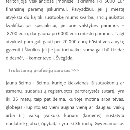
teritorijoje veikiančiose įmonėse, skiriame iki 6000 Eur
finansinę paramą įsikūrimui. Pavyzdžiui, jei į miestą
atvyksta du ką tik susituokę mums svarbių sričių aukštos
kvalifikacijos specialistai, jie prie valstybės paramos –
8700 eurų, dar gauna po 6000 eurų miesto paramos. Taigi
atvykusi pora gali gauti per 20 000 eurų būstui vos atvykę
gyventi į Šiaulius, jei jie jau turi vaikų, suma gali būti ir dar
didesnė“, – komentavo J. Švėgžda.
Trūkstamų profesijų sąrašas >>>
Jauna šeima – šeima, kurioje kiekvienas iš sutuoktinių ar
asmenų, sudariusių registruotos partnerystės sutartį, yra
iki 36 metų, taip pat šeima, kurioje motina arba tėvas,
globėjas (rūpintojas) vieni augina vieną ar daugiau vaikų
arba (ir) vaiką (vaikus), kuriam (kuriems) nustatyta
nuolatinė globa (rūpyba), ir yra iki 36 metų. Gyvenamosios