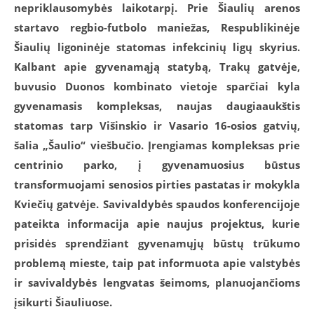
nepriklausomybės laikotarpį. Prie Šiaulių arenos
startavo regbio-futbolo maniežas, Respublikinėje
Šiaulių ligoninėje statomas infekcinių ligų skyrius.
Kalbant apie gyvenamąją statybą, Trakų gatvėje,
buvusio Duonos kombinato vietoje sparčiai kyla
gyvenamasis kompleksas, naujas daugiaaukštis
statomas tarp Višinskio ir Vasario 16-osios gatvių,
šalia „Šaulio“ viešbučio. Įrengiamas kompleksas prie
centrinio parko, į gyvenamuosius būstus
transformuojami senosios pirties pastatas ir mokykla
Kviečių gatvėje. Savivaldybės spaudos konferencijoje
pateikta informacija apie naujus projektus, kurie
prisidės sprendžiant gyvenamųjų būstų trūkumo
problemą mieste, taip pat informuota apie valstybės
ir savivaldybės lengvatas šeimoms, planuojančioms
įsikurti Šiauliuose.