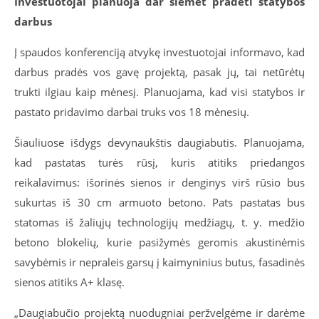
Investuotojai planuoja dar šiemet pradėti statybos
darbus
Į spaudos konferenciją atvykę investuotojai informavo, kad
darbus pradės vos gavę projektą, pasak jų, tai netūrėtų
trukti ilgiau kaip mėnesį. Planuojama, kad visi statybos ir
pastato pridavimo darbai truks vos 18 mėnesių.
Šiauliuose išdygs devynaukštis daugiabutis. Planuojama,
kad pastatas turės rūsį, kuris atitiks priedangos
reikalavimus: išorinės sienos ir denginys virš rūsio bus
sukurtas iš 30 cm armuoto betono. Pats pastatas bus
statomas iš žaliųjų technologijų medžiagų, t. y. medžio
betono blokelių, kurie pasižymės geromis akustinėmis
savybėmis ir nepraleis garsų į kaimyninius butus, fasadinės
sienos atitiks A+ klasę.
„Daugiabučio projektą nuodugniai peržvelgėme ir darėme