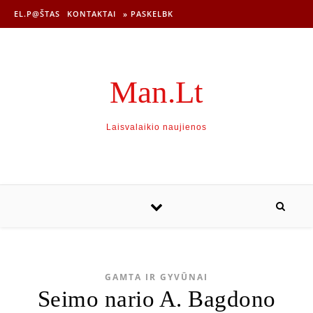
EL.P@ŠTAS
KONTAKTAI
» PASKELBK
Man.Lt
Laisvalaikio naujienos
GAMTA IR GYVŪNAI
Seimo nario A. Bagdono