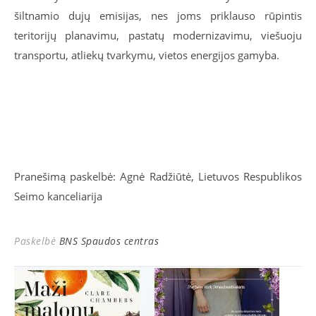
šiltnamio dujų emisijas, nes joms priklauso rūpintis
teritorijų planavimu, pastatų modernizavimu, viešuoju
transportu, atliekų tvarkymu, vietos energijos gamyba.
Pranešimą paskelbė: Agnė Radžiūtė, Lietuvos Respublikos
Seimo kanceliarija
Paskelbė
BNS Spaudos centras