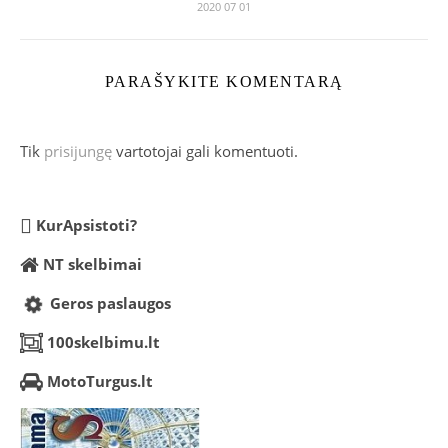
2020 07 01
PARAŠYKITE KOMENTARĄ
Tik
prisijungę
vartotojai gali komentuoti.
KurApsistoti?
NT skelbimai
Geros paslaugos
100skelbimu.lt
MotoTurgus.lt