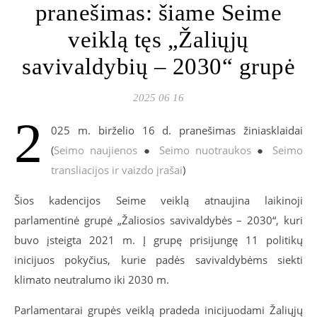
pranešimas: šiame Seime
veiklą tęs „Žaliųjų
savivaldybių – 2030“ grupė
2025 06 16
2
02
5
m. birželio 16 d. pranešimas žiniasklaidai
(
Seimo naujienos
●
Seimo nuotraukos
●
Seimo
transliacijos ir vaizdo įrašai
)
Šios kadencijos Seime veiklą atnaujina laikinoji
parlamentinė grupė „Žaliosios savivaldybės – 2030“, kuri
buvo įsteigta 2021 m. Į grupę prisijungę 11 politikų
inicijuos pokyčius, kurie padės savivaldybėms siekti
klimato neutralumo iki 2030 m.
Parlamentarai grupės veiklą pradeda inicijuodami Žaliųjų