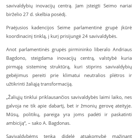
savivaldybių inovacijų centrą. Jam įsteigti Seimo nariai
birželio 27 d. skelbia posėdį.
Praėjusios kadencijos Seime parlamentinė grupė įkūrė
koordinacinį tinklą, į kurį prisijungė 24 savivaldybės.
Anot parlamentinės grupės pirmininko liberalo Andriaus
Bagdono, steigdama inovacijų centrą, valstybė kuria
pirmąją sisteminę struktūrą, kuri stiprins savivaldybių
gebėjimus pereiti prie klimatui neutralios plėtros ir
užtikrinti žaliąją transformaciją.
„Žaliųjų tinklui priklausančios savivaldybės laimi laiko, nes
galvoja ne tik apie dabartį, bet ir žmonių gerovę ateityje.
Mūsų, politikų, pareiga yra joms padėti ir paskatinti
ambiciją“, – sako A. Bagdonas.
Savivaldybėms tenka didelė atsakomybė mažinant