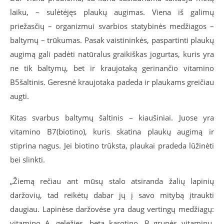
laiku, – sulėtėjęs plaukų augimas. Viena iš galimų
priežasčių – organizmui svarbios statybinės medžiagos –
baltymų – trūkumas. Pasak vaistininkės, paspartinti plaukų
augimą gali padėti natūralus graikiškas jogurtas, kuris yra
ne tik baltymų, bet ir kraujotaką gerinančio vitamino
B5šaltinis. Geresnė kraujotaka padeda ir plaukams greičiau
augti.
Kitas svarbus baltymų šaltinis – kiaušiniai. Juose yra
vitamino B7(biotino), kuris skatina plaukų augimą ir
stiprina nagus. Jei biotino trūksta, plaukai pradeda lūžinėti
bei slinkti.
„Žiemą rečiau ant mūsų stalo atsiranda žalių lapinių
daržovių, tad reikėtų dabar jų į savo mitybą įtraukti
daugiau. Lapinėse daržovėse yra daug vertingų medžiagų:
vitamino A, geležies, beta karotino, B grupės vitaminų,