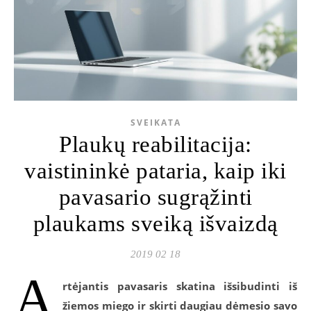
SVEIKATA
Plaukų reabilitacija:
vaistininkė pataria, kaip iki
pavasario sugrąžinti
plaukams sveiką išvaizdą
2019 02 18
A
rtėjantis pavasaris skatina išsibudinti iš
žiemos miego ir skirti daugiau dėmesio savo