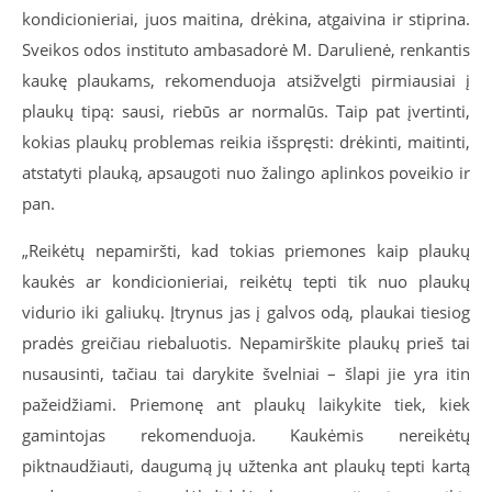
kondicionieriai, juos maitina, drėkina, atgaivina ir stiprina.
Sveikos odos instituto ambasadorė M. Darulienė, renkantis
kaukę plaukams, rekomenduoja atsižvelgti pirmiausiai į
plaukų tipą: sausi, riebūs ar normalūs. Taip pat įvertinti,
kokias plaukų problemas reikia išspręsti: drėkinti, maitinti,
atstatyti plauką, apsaugoti nuo žalingo aplinkos poveikio ir
pan.
„Reikėtų nepamiršti, kad tokias priemones kaip plaukų
kaukės ar kondicionieriai, reikėtų tepti tik nuo plaukų
vidurio iki galiukų. Įtrynus jas į galvos odą, plaukai tiesiog
pradės greičiau riebaluotis. Nepamirškite plaukų prieš tai
nusausinti, tačiau tai darykite švelniai – šlapi jie yra itin
pažeidžiami. Priemonę ant plaukų laikykite tiek, kiek
gamintojas rekomenduoja. Kaukėmis nereikėtų
piktnaudžiauti, daugumą jų užtenka ant plaukų tepti kartą