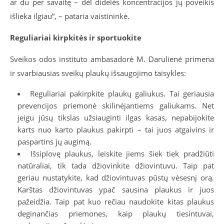
ar du per savaitę – dėl didelės koncentracijos jų poveikis
išlieka ilgiau“, – pataria vaistininkė.
Reguliariai kirpkitės ir sportuokite
Sveikos odos instituto ambasadorė M. Darulienė primena
ir svarbiausias sveikų plaukų išsaugojimo taisykles:
Reguliariai pakirpkite plaukų galiukus. Tai geriausia
prevencijos priemonė skilinėjantiems galiukams. Net
jeigu jūsų tikslas užsiauginti ilgas kasas, nepabijokite
karts nuo karto plaukus pakirpti – tai juos atgaivins ir
paspartins jų augimą.
Išsiplovę plaukus, leiskite jiems šiek tiek pradžiūti
natūraliai, tik tada džiovinkite džiovintuvu. Taip pat
geriau nustatykite, kad džiovintuvas pūstų vėsesnį orą.
Karštas džiovintuvas ypač sausina plaukus ir juos
pažeidžia. Taip pat kuo rečiau naudokite kitas plaukus
deginančias priemones, kaip plaukų tiesintuvai,