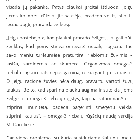
visada jų pakanka. Patys plaukai greitai išduoda, jeigu
jiems ko nors trūksta: jie sausėja, pradeda veltis, slinkti,
lėčiau augti, praranda žvilgesį.
„Jeigu pastebėjote, kad plaukai prarado žvilgesį, tai gali būti
ženklas, kad jiems stinga omega-3 riebalų rūgščių. Tad
savo meniu turėtumėte praturtinti riebiomis žuvimis –
lašiša, sardinėmis ar skumbre. Organizmas omega-3
riebalų rūgščių pats nepasigamina, reikia gauti jų iš maisto.
O jeigu racione žuvies nėra daug, pravartu vartoti žuvų
taukus. Be to, kad spartina plaukų augimą ir suteikia jiems
žvilgesio, omega-3 riebalų rūgštys, taip pat vitaminai A ir D
stiprina imunitetą, padeda pagerinti smegenų veiklą,
stiprinti kaulus“, – omega-3 riebalų rūgščių naudą vardija
M. Darulienė.
Dar viena problema, su kuria susiduriama šaltuoju metų