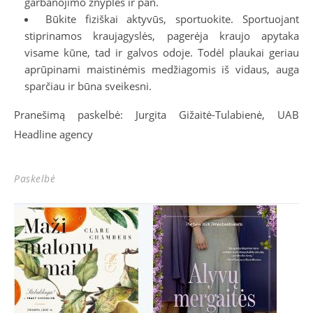
garbanojimo žnyplės ir pan.
Būkite fiziškai aktyvūs, sportuokite. Sportuojant
stiprinamos kraujagyslės, pagerėja kraujo apytaka
visame kūne, tad ir galvos odoje. Todėl plaukai geriau
aprūpinami maistinėmis medžiagomis iš vidaus, auga
sparčiau ir būna sveikesni.
Pranešimą paskelbė: Jurgita Gižaitė-Tulabienė, UAB
Headline agency
Paskelbė