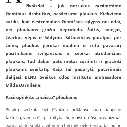
išvaizdai – juk netrukus nusimesime
žieminius drabužius, pasileisime plaukus. Kiekviena
sutiks, kad ekstremalios žiemiškos sąlygos nei odai,
nei plaukams grožio neprideda. Šaltis, sniegas,
žvarbus vėjas ir šildymo išdžiovintos patalpos per
žiemą plaukus gerokai nualina ir reta pavasarį
pasitinkame žvilgančiais ir sveikai atrodančiais
plaukais. Tad dabar pats metas susiimti ir grąžinti
plaukams sveikatą. Kaip tai padaryti, patarimais
dalijasi BENU Sveikos odos instituto ambasadorė
Milda Darulienė.
Pasirūpinkite „maistu“ plaukams
Plaukų sveikata bei išvaizda priklauso nuo daugelio
faktorių, vienas iš jų – mityba. Su maistu mūsų organizmas
gauna platų spektrą vitaminų bei mikroelementų, tačiau ne