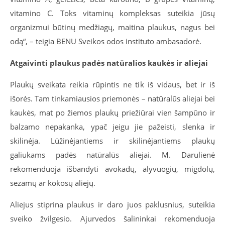
vitamino C. Toks vitaminų kompleksas suteikia jūsų
organizmui būtinų medžiagų, maitina plaukus, nagus bei
odą“, – teigia BENU Sveikos odos instituto ambasadorė.
Atgaivinti plaukus padės natūralios kaukės ir aliejai
Plaukų sveikata reikia rūpintis ne tik iš vidaus, bet ir iš
išorės. Tam tinkamiausios priemonės – natūralūs aliejai bei
kaukės, mat po žiemos plaukų priežiūrai vien šampūno ir
balzamo nepakanka, ypač jeigu jie pažeisti, slenka ir
skilinėja. Lūžinėjantiems ir skilinėjantiems plaukų
galiukams padės natūralūs aliejai. M. Darulienė
rekomenduoja išbandyti avokadų, alyvuogių, migdolų,
sezamų ar kokosų aliejų.
Aliejus stiprina plaukus ir daro juos paklusnius, suteikia
sveiko žvilgesio. Ajurvedos šalininkai rekomenduoja