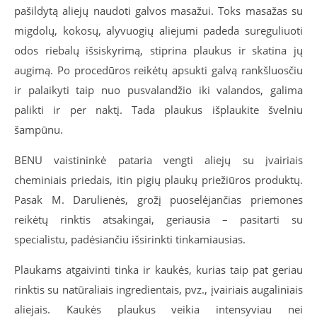
pašildytą aliejų naudoti galvos masažui. Toks masažas su
migdolų, kokosų, alyvuogių aliejumi padeda sureguliuoti
odos riebalų išsiskyrimą, stiprina plaukus ir skatina jų
augimą. Po procedūros reikėtų apsukti galvą rankšluosčiu
ir palaikyti taip nuo pusvalandžio iki valandos, galima
palikti ir per naktį. Tada plaukus išplaukite švelniu
šampūnu.
BENU vaistininkė pataria vengti aliejų su įvairiais
cheminiais priedais, itin pigių plaukų priežiūros produktų.
Pasak M. Darulienės, grožį puoselėjančias priemones
reikėtų rinktis atsakingai, geriausia – pasitarti su
specialistu, padėsiančiu išsirinkti tinkamiausias.
Plaukams atgaivinti tinka ir kaukės, kurias taip pat geriau
rinktis su natūraliais ingredientais, pvz., įvairiais augaliniais
aliejais. Kaukės plaukus veikia intensyviau nei