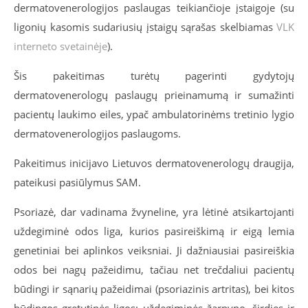
dermatovenerologijos paslaugas teikiančioje įstaigoje (su
ligonių kasomis sudariusių įstaigų sąrašas skelbiamas
VLK
interneto svetainėje
).
Šis pakeitimas turėtų pagerinti gydytojų
dermatovenerologų paslaugų prieinamumą ir sumažinti
pacientų laukimo eiles, ypač ambulatorinėms tretinio lygio
dermatovenerologijos paslaugoms.
Pakeitimus inicijavo Lietuvos dermatovenerologų draugija,
pateikusi pasiūlymus SAM.
Psoriazė, dar vadinama žvyneline, yra lėtinė atsikartojanti
uždegiminė odos liga, kurios pasireiškimą ir eigą lemia
genetiniai bei aplinkos veiksniai. Ji dažniausiai pasireiškia
odos bei nagų pažeidimu, tačiau net trečdaliui pacientų
būdingi ir sąnarių pažeidimai (psoriazinis artritas), bei kitos