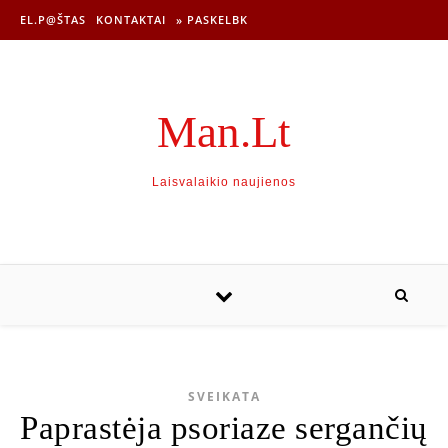
EL.P@ŠTAS
KONTAKTAI
» PASKELBK
Man.Lt
Laisvalaikio naujienos
SVEIKATA
Paprastėja psoriaze sergančių