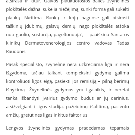
atsirasti ir kitur. Galvos plaukuotosios dalies žvynelinės
plokštelės dažnai sukelia niežėjimą, sunki forma gali sukelti
plaukų iškritimą. Rankų ir kojų naguose gali atsirasti
taškinių įdubimų, gelsvų dėmių, nago plokštelės atšoka
nuo guolio, sustorėja, pageltonuoja“, – paaiškina Santaros
klinikų Dermatovenerologijos centro vadovas Tadas
Raudonis.
Pasak specialisto, žvynelinė nėra užkrečiama liga ir nėra
išgydoma, tačiau taikant kompleksinį gydymą galima
kontroliuoti ligos eigą, pasiekti jos remisiją – pilną bėrimų
išnykimą. Žvynelinės gydymas yra ilgalaikis, ir neretai
tenka išbandyti įvairius gydymo būdus ar jų derinius,
atsižvelgiant į ligos stadiją, pažeidimų išplitimą, paciento
amžių, gretutines ligas ir kitus faktorius.
Lengvos žvynelinės gydymas pradedamas tepamais