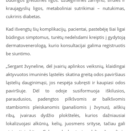
būdingos gretutinės ligos: uždegiminės žarnyno, širdies ir
kraujagyslių ligos, metaboliniai sutrikimai – nutukimas,
cukrinis diabetas.
Kad išvengtų šių komplikacijų, pacientai, pastebėję šiai ligai
būdingus simptomus, turėtų nedelsdami kreiptis į gydytoją
dermatovenerologą, kurio konsultacijai galima registruotis
be siuntimo.
„Sergant žvyneline, dėl įvairių aplinkos veiksnių, klaidingai
aktyvuotos imuninės ląstelės skatina greitą odos paviršiaus
ląstelių dauginimąsi, jos nespėja subręsti ir kaupiasi odos
paviršiuje. Dėl to odoje susiformuoja iškilusios,
paraudusios, padengtos pilkšvomis ar balkšvomis
stambiomis pleiskanomis (panašiomis į žvynus), aiškių
ribų, įvairaus dydžio plokštelės, kurios dažniausiai
lokalizuojasi alkūnių, kelių, juosmens srityse, tačiau gali