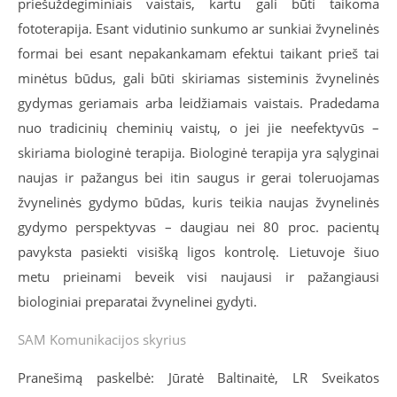
priešuždegiminiais vaistais, kartu gali būti taikoma
fototerapija. Esant vidutinio sunkumo ar sunkiai žvynelinės
formai bei esant nepakankamam efektui taikant prieš tai
minėtus būdus, gali būti skiriamas sisteminis žvynelinės
gydymas geriamais arba leidžiamais vaistais. Pradedama
nuo tradicinių cheminių vaistų, o jei jie neefektyvūs –
skiriama biologinė terapija. Biologinė terapija yra sąlyginai
naujas ir pažangus bei itin saugus ir gerai toleruojamas
žvynelinės gydymo būdas, kuris teikia naujas žvynelinės
gydymo perspektyvas – daugiau nei 80 proc. pacientų
pavyksta pasiekti visišką ligos kontrolę. Lietuvoje šiuo
metu prieinami beveik visi naujausi ir pažangiausi
biologiniai preparatai žvynelinei gydyti.
SAM Komunikacijos skyrius
Pranešimą paskelbė: Jūratė Baltinaitė, LR Sveikatos