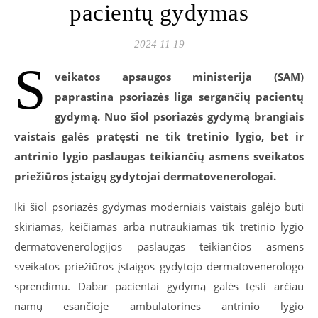
pacientų gydymas
2024 11 19
S
veikatos apsaugos ministerija (SAM)
paprastina psoriazės liga sergančių pacientų
gydymą. Nuo šiol psoriazės gydymą brangiais
vaistais galės pratęsti ne tik tretinio lygio, bet ir
antrinio lygio paslaugas teikiančių asmens sveikatos
priežiūros įstaigų gydytojai dermatovenerologai.
Iki šiol psoriazės gydymas moderniais vaistais galėjo būti
skiriamas, keičiamas arba nutraukiamas tik tretinio lygio
dermatovenerologijos paslaugas teikiančios asmens
sveikatos priežiūros įstaigos gydytojo dermatovenerologo
sprendimu. Dabar pacientai gydymą galės tęsti arčiau
namų esančioje ambulatorines antrinio lygio