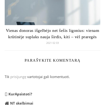
Vienas donoras išgelbėjo net šešis ligonius: vienam
krūtinėje suplaks nauja širdis, kiti – vėl praregės
2021 02 03
PARAŠYKITE KOMENTARĄ
Tik
prisijungę
vartotojai gali komentuoti.
KurApsistoti?
NT skelbimai