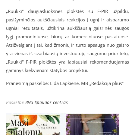
„Ruukki“ daugiasluoksnės plokštės su F-PIR užpildu,
pasižyminčios aukščiausiais reakcijos į ugnį ir atsparumo
ugniai rezultatais, užtikrina aukščiausią gaisrinės saugos
lygį pramoniniuose, biurų ar komerciniuose pastatuose.
Atsižvelgiant į tai, kad žmonių ir turto apsauga nuo gaisro
yra vienas iš svarbiausių investuotojų saugumo prioritetų,
„Ruukki“ F-PIR plokštės yra labiausiai rekomenduojamas
gaminys kiekvienam statybos projektui.
Pranešimą paskelbė: Lida Lapkienė, MB „Redakcija plius”
Paskelbė
BNS Spaudos centras