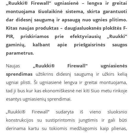
„Ruukki® Firewall“ ugniasienė – lengva ir greitai
montuojama šiuolaikinė sistema, skirta garantuoti
dar didesnį saugumą ir apsaugą nuo ugnies plitimo.
Kitas naujas produktas – daugiasluoksnės plokštės F-
PIR, priskiriamos prie efektyviausių „Ruukki“
gaminių, kalbant apie priešgaisrinės saugos
parametrus.
Naujas
„Ruukki® Firewall“
ugniasienės
sprendimas
užtikrins didesnį saugumą ir užkirs kelią
ugniai plisti. Ši ugniasienė lengva ir greitai montuojama,
tad ji bus kur kas ekonomiškesnė nei kiti šiuo metu rinkoje
esantys ugniasienių sprendimai.
„Ruukki® Firewall“ sudaryta iš vieno sluoksnio
konstrukcijos su sustiprintomis jungtimis ir gali būti
derinama kartu su tokiomis medžiagomis kaip plienas,