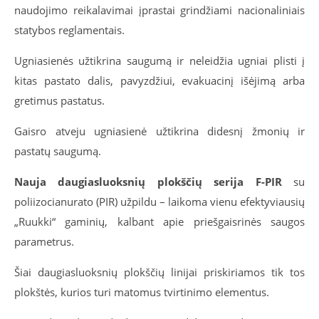
naudojimo reikalavimai įprastai grindžiami nacionaliniais
statybos reglamentais.
Ugniasienės užtikrina saugumą ir neleidžia ugniai plisti į
kitas pastato dalis, pavyzdžiui, evakuacinį išėjimą arba
gretimus pastatus.
Gaisro atveju ugniasienė užtikrina didesnį žmonių ir
pastatų saugumą.
Nauja daugiasluoksnių plokščių serija F-PIR
su
poliizocianurato (PIR) užpildu – laikoma vienu efektyviausių
„Ruukki“ gaminių, kalbant apie priešgaisrinės saugos
parametrus.
Šiai daugiasluoksnių plokščių linijai priskiriamos tik tos
plokštės, kurios turi matomus tvirtinimo elementus.