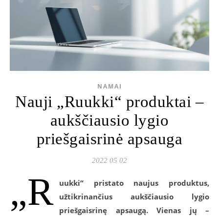
NAMAI
Nauji „Ruukki“ produktai –
aukščiausio lygio
priešgaisrinė apsauga
2022 05 02
„R
uukki“ pristato naujus produktus,
užtikrinančius aukščiausio lygio
priešgaisrinę apsaugą. Vienas jų –