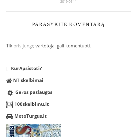
2019 06 11
PARAŠYKITE KOMENTARĄ
Tik
prisijungę
vartotojai gali komentuoti.
KurApsistoti?
NT skelbimai
Geros paslaugos
100skelbimu.lt
MotoTurgus.lt