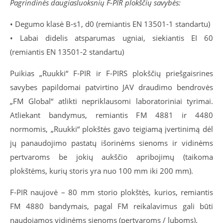
Pagrindinės daugiasluoksnių F-PIR plokščių savybės:
• Degumo klasė B-s1, d0 (remiantis EN 13501-1 standartu)
• Labai didelis atsparumas ugniai, siekiantis EI 60
(remiantis EN 13501-2 standartu)
Puikias „Ruukki“ F-PIR ir F-PIRS plokščių priešgaisrines
savybes papildomai patvirtino JAV draudimo bendrovės
„FM Global“ atlikti nepriklausomi laboratoriniai tyrimai.
Atliekant bandymus, remiantis FM 4881 ir 4480
normomis, „Ruukki“ plokštės gavo teigiamą įvertinimą dėl
jų panaudojimo pastatų išorinėms sienoms ir vidinėms
pertvaroms be jokių aukščio apribojimų (taikoma
plokštėms, kurių storis yra nuo 100 mm iki 200 mm).
F-PIR naujovė – 80 mm storio plokštės, kurios, remiantis
FM 4880 bandymais, pagal FM reikalavimus gali būti
naudojamos vidinėms sienoms (pertvaroms / luboms).