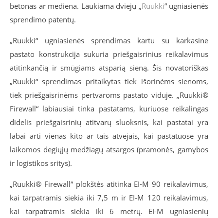
betonas ar mediena. Laukiama dviejų „
Ruukki
“ ugniasienės
sprendimo patentų.
„Ruukki“ ugniasienės sprendimas kartu su karkasine
pastato konstrukcija sukuria priešgaisrinius reikalavimus
atitinkančią ir smūgiams atsparią sieną. Šis novatoriškas
„Ruukki“ sprendimas pritaikytas tiek išorinėms sienoms,
tiek priešgaisrinėms pertvaroms pastato viduje. „Ruukki®
Firewall“ labiausiai tinka pastatams, kuriuose reikalingas
didelis priešgaisrinių atitvarų sluoksnis, kai pastatai yra
labai arti vienas kito ar tais atvejais, kai pastatuose yra
laikomos degiųjų medžiagų atsargos (pramonės, gamybos
ir logistikos sritys).
„Ruukki® Firewall“ plokštės atitinka EI-M 90 reikalavimus,
kai tarpatramis siekia iki 7,5 m ir EI-M 120 reikalavimus,
kai tarpatramis siekia iki 6 metrų. EI-M ugniasienių