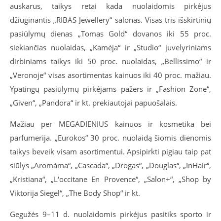
auskarus, taikys retai kada nuolaidomis pirkėjus
džiuginantis
„RIBAS Jewellery“ salonas. Visas tris išskirtinių
pasiūlymų dienas „Tomas Gold“ dovanos iki 55 proc.
siekiančias nuolaidas, „Kamėja“ ir „Studio“ juvelyriniams
dirbiniams taikys iki 50 proc. nuolaidas, „
Bellissimo
“ ir
„Veronoje“ visas asortimentas kainuos iki 40 proc. mažiau.
Ypatingų pasiūlymų pirkėjams pažers ir „Fashion Zone“,
„Given“, „Pandora“ ir kt. prekiautojai papuošalais.
Mažiau per MEGADIENIUS kainuos ir kosmetika bei
parfumerija. „Eurokos“ 30 proc. nuolaidą šiomis dienomis
taikys beveik visam asortimentui. Apsipirkti pigiau taip pat
siūlys „
Aromáma
“
,
„Cascada“, „Drogas“, „Douglas“, „InHair“,
„Kristiana“, „L‘occitane En Provence“, „Salon+“, „Shop by
Viktorija Siegel“, „The Body Shop“ ir kt.
Gegužės 9–11 d. nuolaidomis pirkėjus pasitiks sporto ir