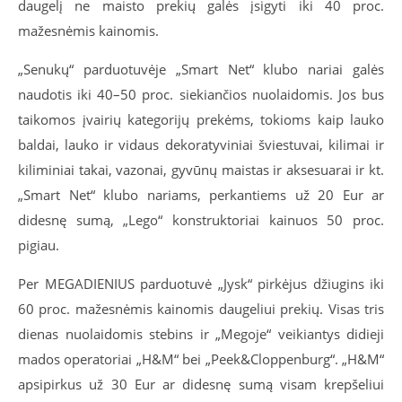
daugelį ne maisto prekių galės įsigyti
iki 40 proc.
mažesnėmis kainomis.
„Senukų“ parduotuvėje „Smart Net“ klubo nariai galės
naudotis iki 40–50 proc. siekiančios nuolaidomis. Jos bus
taikomos įvairių kategorijų prekėms, tokioms kaip lauko
baldai, lauko ir vidaus dekoratyviniai šviestuvai, kilimai ir
kiliminiai takai, vazonai, gyvūnų maistas ir aksesuarai ir kt.
„Smart Net“ klubo nariams, perkantiems už 20 Eur ar
didesnę sumą, „Lego“ konstruktoriai kainuos 50 proc.
pigiau.
Per MEGADIENIUS parduotuvė „Jysk“ pirkėjus džiugins iki
60 proc. mažesnėmis kainomis daugeliui prekių. Visas tris
dienas
nuolaidomis stebins ir „Megoje“ veikiantys didieji
mados operatoriai „H&M“ bei „Peek&Cloppenburg“. „H&M“
apsipirkus už 30 Eur ar didesnę sumą visam krepšeliui