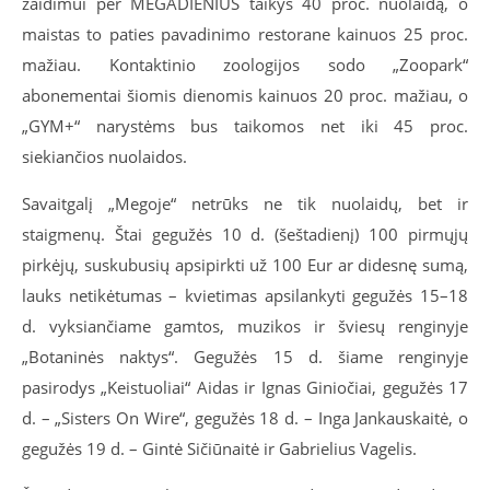
žaidimui per MEGADIENIUS taikys 40 proc. nuolaidą, o
maistas to paties pavadinimo restorane kainuos 25 proc.
mažiau. Kontaktinio zoologijos sodo „Zoopark“
abonementai šiomis dienomis kainuos
20 proc. ma
žiau, o
„GYM
+
“ narystėms bus taikomos net iki
45 proc.
siekian
čios nuolaidos.
Savaitgalį „Megoje“ netrūks ne tik nuolaidų, bet ir
staigmenų. Štai gegužės 10 d. (šeštadienį)
100
pirmųjų
pirkėjų, suskubusių apsipirkti už 100 Eur ar didesnę sumą,
lauks netikėtumas – kvietimas apsilankyti gegužės 15–18
d. vyksiančiame gamtos, muzikos ir šviesų renginyje
„Botaninės naktys“. Gegužės 15 d. šiame renginyje
pasirodys „Keistuoliai“ Aidas ir Ignas Giniočiai, gegužės 17
d. – „Sisters On Wire“, gegužės 18 d. – Inga Jankauskaitė, o
gegužės 19 d. – Gintė Sičiūnaitė ir Gabrielius Vagelis.