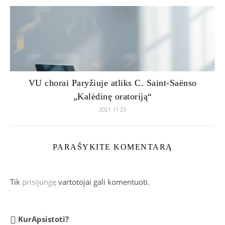
VU chorai Paryžiuje atliks C. Saint-Saënso
„Kalėdinę oratoriją“
2021 11 23
PARAŠYKITE KOMENTARĄ
Tik
prisijungę
vartotojai gali komentuoti.
KurApsistoti?