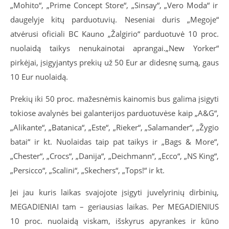
„Mohito“, „Prime Concept Store“, „Sinsay“, „Vero Moda“ ir
daugelyje kitų parduotuvių. Neseniai duris „Megoje“
atvėrusi
oficiali BC Kauno „Žalgirio“ parduotuvė 10 proc.
nuolaidą taikys nenukainotai aprangai.
„New Yorker
“
pirkėjai, įsigyjantys prekių už 50 Eur ar didesnę sumą, gaus
10 Eur nuolaidą.
Prekių iki 50 proc. mažesnėmis kainomis bus galima įsigyti
tokiose avalynės bei galanterijos parduotuvėse kaip „A&G“,
„Alikante“, „Batanica“, „Este“, „Rieker“, „Salamander“, „Žygio
batai“ ir kt. Nuolaidas taip pat taikys ir „Bags & More“,
„Chester“, „Crocs“, „Danija“, „Deichmann“, „Ecco“, „NS King“,
„Persicco“, „Scalini“, „Skechers“, „Tops!“ ir kt.
Jei jau kuris laikas svajojote įsigyti juvelyrinių dirbinių,
MEGADIENIAI tam – geriausias laikas. Per MEGADIENIUS
10 proc. nuolaidą viskam, išskyrus
apyrankes ir kūno