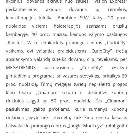
akcinius, dovanos akinius nuo saulės, „
Vision Express
“
perkantiesiems akinius dovanos jų rėmelius,
kineziterapijos klinika „Bambino SPA“ taikys 20 proc.
nuolaidas visiems haloterapijos seansams druskų
kambaryje, 40 proc. mažiau kainuos valymo paslaugos
„Paulini“. Vaikų edukacinis pramogų centras „CurioCity“
vaikams, dvi valandas praleidusiems „CurioCity“, trečią
apsilankymo valandą suteiks dovanų, o jų tėveliams, per
MEGADIENIUS suskubusiems „CurioCity“ užsakyti
gimtadienių programas ar vasaros stovyklas, pritaikys 20
proc. nuolaidą. Filmų mėgėjai turėtų nepraleisti progos
kino teatro „Cinamon“ keturių ir dešimties kuponų
rinkinius įsigyti su 50 proc. nuolaida. Šis „Cinamon“
pasiūlymas galios pirkėjams, kurie sumanys kuponų
rinkinius įsigyti tiek internetu, tiek kino centro kasose.
Laisvalaikio pramogų centras „Jungle Monkeyz“ mini golfo