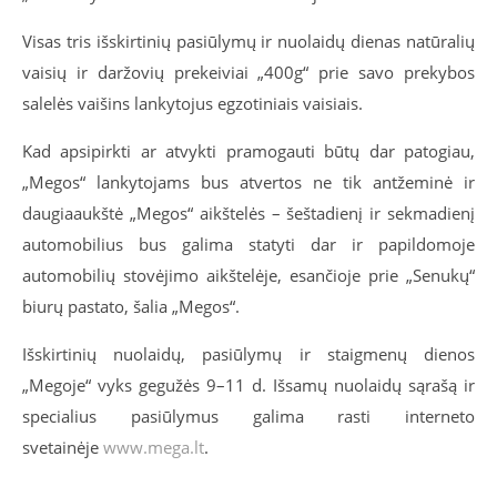
Visas tris išskirtinių pasiūlymų ir nuolaidų dienas natūralių
vaisių ir daržovių prekeiviai „400g“ prie savo prekybos
salelės
vaišins
lankytojus
egzotiniais vaisiais.
Kad apsipirkti ar atvykti pramogauti būtų dar patogiau,
„Megos“ lankytojams bus atvertos ne tik antžeminė ir
daugiaaukštė „Megos“ aikštelės – šeštadienį ir sekmadienį
automobilius bus galima statyti dar ir papildomoje
automobilių stovėjimo aikštelėje, esančioje prie „Senukų“
biurų pastato, šalia „Megos“.
Išskirtinių nuolaidų, pasiūlymų ir staigmenų dienos
„Megoje“ vyks gegužės 9–11 d. Išsamų nuolaidų sąrašą ir
specialius pasiūlymus galima rasti interneto
svetainėje
www.mega.lt
.