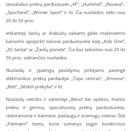
laisvalaikio prekių parduotuvės „4F“, „Hummel“, „Rovana“,
„Sportland“, „Winner Sport“ ir kt. Čia nuolaidos sieks nuo
20 iki 50 proc.
Ieškantieji žaislų ar drabužių vaikams galės mažesnėmis
kainomis apsipirkti tokiose parduotuvėse kaip „Kidz One“,
„XS žaislai“ ar „Žaislų planeta“. Čia bus taikomos nuo 20 iki
50 proc. siekiančios nuolaidos.
Nuolaidų ir ypatingų pasiūlymų pirkėjams parengė
elektronikos prekių pardavėjai „Topo centras“, „Krinona“,
„Bitė“, „Mobili prekyba“ ir kt.
Nuolaidų netrūks ir vaistinėje „Benu“ bei optikos, maisto
prekių ir gėrimų, specializuotų prekių parduotuvėse,
restoranuose ir kavinėse, paslaugų ir pramogų vietose. Štai
„Fielmann“ tiems, kurie sumanys įsigyti korekcinius