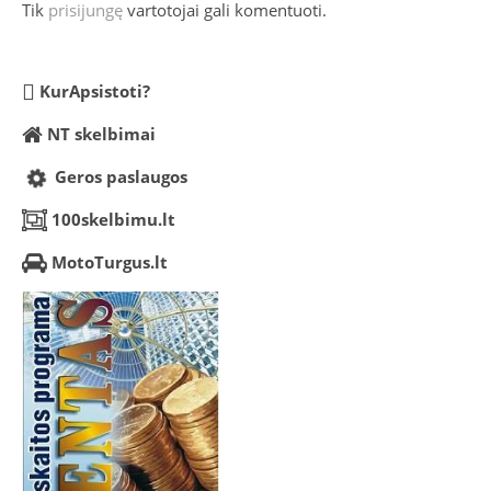
Tik
prisijungę
vartotojai gali komentuoti.
KurApsistoti?
NT skelbimai
Geros paslaugos
100skelbimu.lt
MotoTurgus.lt