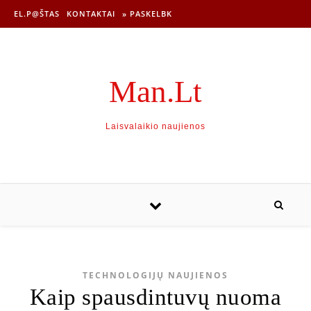
EL.P@ŠTAS
KONTAKTAI
» PASKELBK
Man.Lt
Laisvalaikio naujienos
TECHNOLOGIJŲ NAUJIENOS
Kaip spausdintuvų nuoma