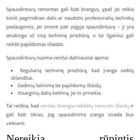
Spausdintuvų remontas gali būti brangus, ypač jei reikia
keisti pagrindines dalis ar naudotis profesionalių technikų
paslaugomis. Jei įmonė pati įsigyja spausdintuvą – ji yra
atsakinga už visą techninę priežiūrą, o tai ilgainiui gali
reikšti papildomas išlaidas.
Spausdintuvų nuoma verslui dažniausiai apima:
Reguliarią techninę priežiūrą, kad įranga veiktų
sklandžiai.
Gedimų šalinimą be papildomų išlaidų.
Atsarginių dalių keitimą, jei to prireikia.
Tai reiškia, kad
verslas išvengia netikėtų remonto išlaidų
ir
gali būti tikras, jog spausdinimo įranga visada bus
veikianti.
Nereikia rūpintis