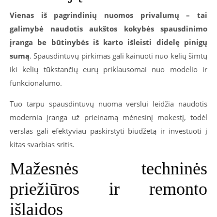
Vienas iš pagrindinių nuomos privalumų – tai
galimybė naudotis aukštos kokybės spausdinimo
įranga be būtinybės iš karto išleisti didelę pinigų
sumą
. Spausdintuvų pirkimas gali kainuoti nuo kelių šimtų
iki kelių tūkstančių eurų priklausomai nuo modelio ir
funkcionalumo.
Tuo tarpu spausdintuvų nuoma verslui leidžia naudotis
modernia įranga už prieinamą mėnesinį mokestį, todėl
verslas gali efektyviau paskirstyti biudžetą ir investuoti į
kitas svarbias sritis.
Mažesnės techninės
priežiūros ir remonto
išlaidos