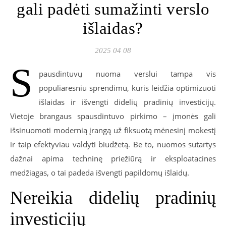
gali padėti sumažinti verslo
išlaidas?
2025 04 08
S
pausdintuvų nuoma verslui tampa vis
populiaresniu sprendimu, kuris leidžia optimizuoti
išlaidas ir išvengti didelių pradinių investicijų.
Vietoje brangaus spausdintuvo pirkimo – įmonės gali
išsinuomoti modernią įrangą už fiksuotą mėnesinį mokestį
ir taip efektyviau valdyti biudžetą. Be to, nuomos sutartys
dažnai apima techninę priežiūrą ir eksploatacines
medžiagas, o tai padeda išvengti papildomų išlaidų.
Nereikia didelių pradinių
investicijų