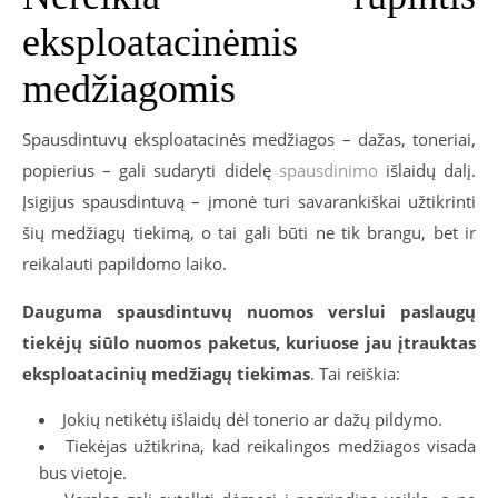
eksploatacinėmis
medžiagomis
Spausdintuvų eksploatacinės medžiagos – dažas, toneriai,
popierius – gali sudaryti didelę
spausdinimo
išlaidų dalį.
Įsigijus spausdintuvą – įmonė turi savarankiškai užtikrinti
šių medžiagų tiekimą, o tai gali būti ne tik brangu, bet ir
reikalauti papildomo laiko.
Dauguma spausdintuvų nuomos verslui paslaugų
tiekėjų siūlo nuomos paketus, kuriuose jau įtrauktas
eksploatacinių medžiagų tiekimas
. Tai reiškia:
Jokių netikėtų išlaidų dėl tonerio ar dažų pildymo.
Tiekėjas užtikrina, kad reikalingos medžiagos visada
bus vietoje.