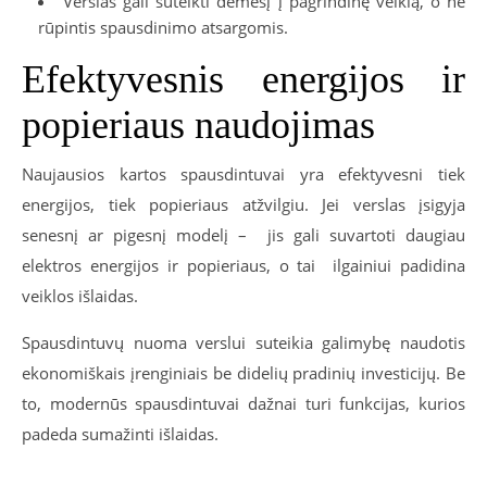
Verslas gali sutelkti dėmesį į pagrindinę veiklą, o ne
rūpintis spausdinimo atsargomis.
Efektyvesnis energijos ir
popieriaus naudojimas
Naujausios kartos spausdintuvai yra efektyvesni tiek
energijos, tiek popieriaus atžvilgiu. Jei verslas įsigyja
senesnį ar pigesnį modelį – jis gali suvartoti daugiau
elektros energijos ir popieriaus, o tai ilgainiui padidina
veiklos išlaidas.
Spausdintuvų nuoma verslui suteikia galimybę naudotis
ekonomiškais įrenginiais be didelių pradinių investicijų. Be
to, modernūs spausdintuvai dažnai turi funkcijas, kurios
padeda sumažinti išlaidas.