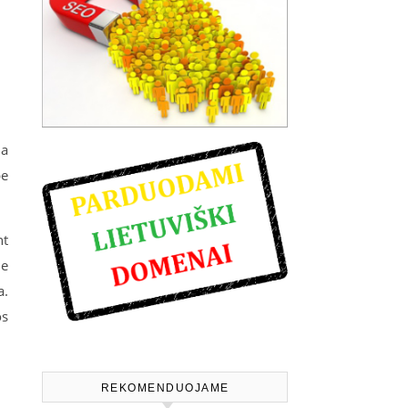
ma
be
nt
je
a.
os
REKOMENDUOJAME