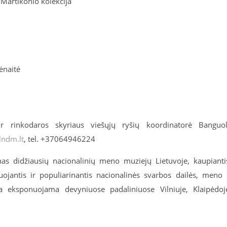
Martikonio kolekcija
ėnaitė
 rinkodaros skyriaus viešųjų ryšių koordinatorė Banguo
lndm.lt
, tel. +
370
6494
6224
nas didžiausių nacionalinių meno muziejų Lietuvoje, kaupianti
uruojantis ir populiarinantis nacionalinės svarbos dailės, meno 
ja eksponuojama devyniuose padaliniuose Vilniuje, Klaipėdoj