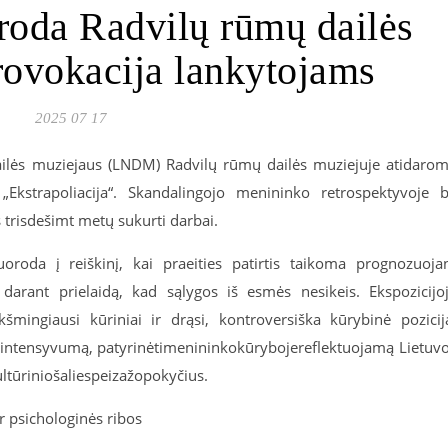
roda Radvilų rūmų dailės
rovokacija lankytojams
2025 07 17
dailės muziejaus (LNDM) Radvilų rūmų dailės muziejuje atidaro
Ekstrapoliacija“. Skandalingojo menininko retrospektyvoje 
 trisdešimt metų sukurti
darbai
.
u
o
rod
a
į reiškinį, kai praeities patirtis taikoma prognozuoja
 darant prielaidą, kad sąlygos iš esmės nesikeis. Ekspozicijo
kšmingiausi kūriniai ir drąsi,
kontr
o
versiška
kūrybinė pozicij
intensyvumą
,
patyrinėti
menininko
kūryboje
reflektuojamą
Lietuv
ltūrinio
šalies
peizažo
pokyčius
.
r psichologinės ribos