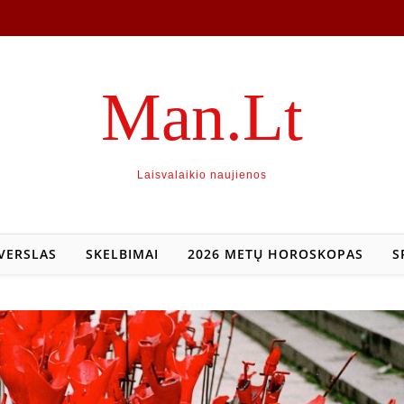
Man.Lt
Laisvalaikio naujienos
VERSLAS
SKELBIMAI
2026 METŲ HOROSKOPAS
S