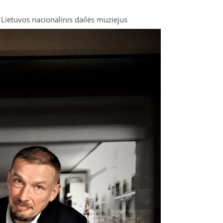
Lietuvos nacionalinis dailės muziejus