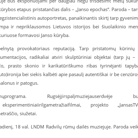
je bus eksponuojami per daugiau negu trisdešimt metų sukur
o kūrybos etapus
pristatančias dalis – „
Janso
epochas“. Paroda – tar
zistencialistinis autoportretas, panaikinantis skirtį tarp gyveni
pa ir nepriklausomos Lietuvos istorijos
bei
šiuolaikinio me
 kuriuose formavosi
Janso
kūryba.
lnytą provokatoriaus reputaciją. Tarp pristatomų kūrinių
umentacijos, radikaliai atviri skulptūriniai objektai (tarp jų – 
ičo, prasto skonio ir
karikatūriškumo
ribas tyrinėjanti tapyb
)ironija bei siekis kalbėti apie pasaulį autentiškai ir be cenzūro
malonus ir patogus.
mų
programa
.
Rugsėjį
ir
spalį
muziejaus
erdvėje
bu
,
eksperimentiniai
ir
ilg
a
metr
ažiai
filmai
,
projekto
„
Jansas
TV
etrašči
o
,
siužetai
.
tadienį, 18 val. LNDM Radvilų rūmų dailės muziejuje
. Paroda
vei