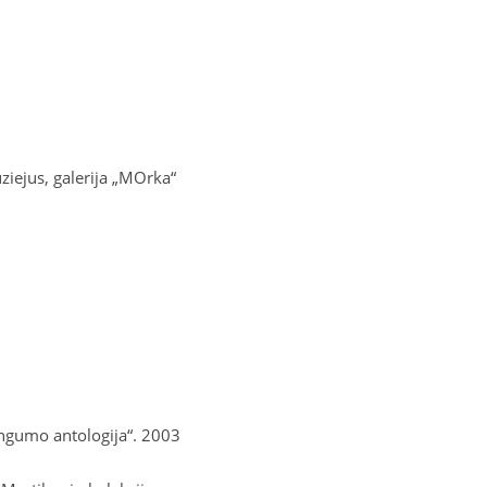
ejus, galerija „
MOrka
“
ingumo antologija“. 2003