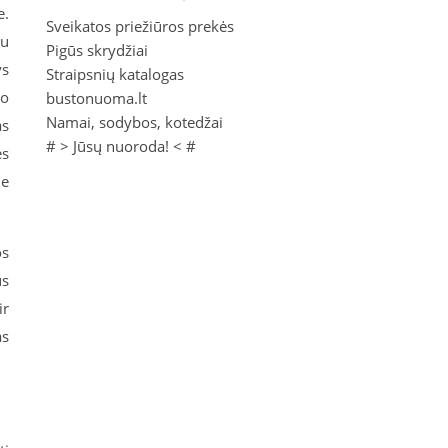
e.
Sveikatos priežiūros prekės
su
Pigūs skrydžiai
ys
Straipsnių katalogas
ko
bustonuoma.lt
Namai, sodybos, kotedžai
as
# >
Jūsų nuoroda!
< #
es
ie
os
us
ir
as