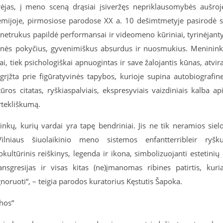
ėjas, į meno sceną drąsiai įsiveržęs nepriklausomybės aušroj
demijoje, pirmosiose parodose XX a. 10 dešimtmetyje pasirodė 
ką netrukus papildė
performansai
ir videomeno kūriniai, tyrinėjant
monės pokyčius, gyvenimiškus absurdus ir nuosmukius. Meninin
kai, tiek psichologiškai apnuogintas ir save žalojantis kūnas, atvir
grįžta prie
figūratyvinės
tapybos, kurioje supina autobiografin
ūros citatas, ryškiaspalviais, ekspresyviais vaizdiniais kalba ap
rtekliškumą.
kų, kurių vardai yra tapę bendriniai. Jis ne tik neramios siel
ilniaus šiuolaikinio meno sistemos
enfant
terrible
ir ryšk
okultūrinis reiškinys, legenda ir ikona, simbolizuojanti estetinių 
ansgresijas
ir visas kitas (ne)įmanomas ribines patirtis, kuri
gnoruoti“
,
– teigia parodos kuratorius Kęstutis Šapoka.
hos“