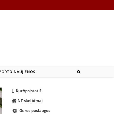
PORTO NAUJIENOS
KurApsistoti?
NT skelbimai
Geros paslaugos