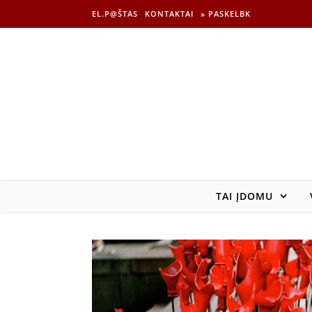
EL.P@ŠTAS
KONTAKTAI
» PASKELBK
TAI ĮDOMU