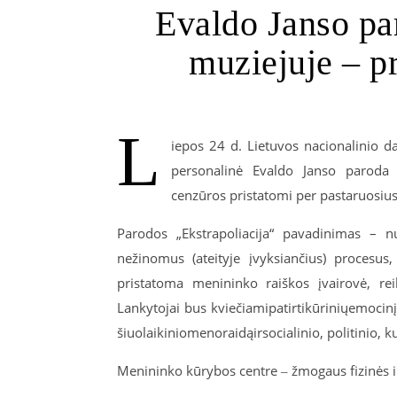
Evaldo Janso pa
muziejuje ‒ p
L
iepos 24 d. Lietuvos nacionalinio 
personalinė Evaldo
Janso
paroda „
cenzūros pristatomi per pastaruosius
Parodos „Ekstrapoliacija“ pavadinimas
–
n
nežinomus (ateityje įvyksiančius) procesus,
pristatoma menininko raiškos įvairovė, rei
Lankytojai
bus
kviečiami
patirti
kūrinių
emocinį
šiuolaikinio
meno
raidą
ir
socialinio
,
politinio
,
ku
Menininko kūrybos centre ‒ žmogaus fizinės i