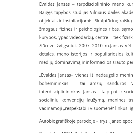
Evaldas
Jansas
‒ tarpdisciplininio meno kūr
Baigęs tapybos studijas Vilniaus dailės aka
objektais ir instaliacijomis. Skulptūrinę raiš
žmogaus fizines ir psichologines ribas, są
kūrybos, ypač
video
darbų
,
centre ‒ tiek fiziš
žiūrovo žvilgsniui. 2007–2010 m
.
Jansas
vėl 
detales, meno istorijos ir populiariosios kult
medijų dominavimą ir informacijos srauto pe
„Evaldas
Jansas
–
vienas iš nedaugelio meninin
bohemininkas
‒
tai
amžių sandūros V
interdisciplinin
in
kas
.
Jansas
‒ taip pat ir soci
socialinių konvencijų laužymą, menines
tr
vadinamoji „respektabili visuomenė“ linkusi i
Autobiografiškoje
parodoje – trys „
Janso
epoc