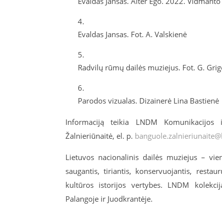
Evaldas
Jansas
.
Alter
Ego. 2022. Vidmanto 
Evaldas
Jansas
.
Fot
. A. Valskienė
Radvilų rūm
ų dailės muziejus.
Fot
. G.
Grig
Parodos
vizualas
. Dizainerė Lina
Bastienė
Informaciją teikia
LNDM Komunikacijos ir
Žalnieriūnaitė
, el. p.
banguole.zalnieriunaite@
Lietuvos nacionalinis dailės muziejus – vie
saugantis, tiriantis, konservuojantis, resta
kultūros istorijos vertybes. LNDM kolekci
Palangoje ir Juodkrantėje.