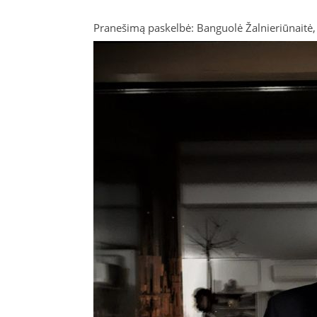
Pranešimą paskelbė: Banguolė Žalnieriūnaitė, 