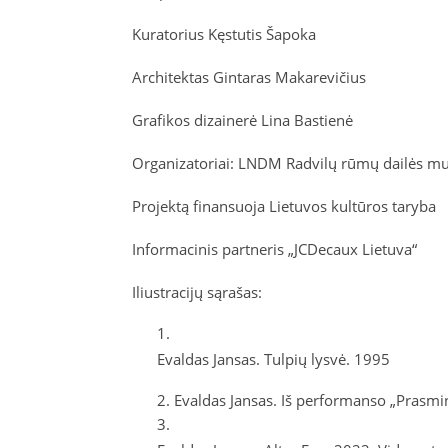
Kuratorius Kęstutis Šapoka
Architektas Gintaras Makarevičius
Grafikos dizainerė Lina
Bastienė
Organizatoriai: LNDM Radvilų rūmų dailės muzi
Projektą finansuoja Lietuvos kultūros taryba
Informacinis partneris „
JCDecaux
Lietuva“
Iliustracijų sąrašas:
Evaldas
Jansas
. Tulpių lysvė. 1995
Evaldas Jansas. Iš performanso „Prasm