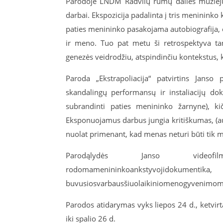
Parodoje LNDM Radvilų rūmų dailės muzieju
darbai
. Ekspozicija padalinta į tris meninink
paties menininko pasakojama autobiografija, eg
ir meno. Tuo pat metu ši retrospektyva tam
genezės veidrodžiu, atspindinčiu kontekstus,
Paroda „Ekstrapoliacija“ patvirtins
Janso
pe
skandalingų
performansų
ir instaliacijų dok
subrandinti paties menininko žarnyne), k
Eksponuojamus darbus jungia kritiškumas, (auto
nuolat primenant, kad menas neturi būti tik 
Parodą
lydės
Janso
videofil
rodoma
menininko
ankstyvoji
dokumentika
buvusio
svarb
aus
šiuolaikinio
meno
gyvenimo
m
Parodos atidarymas vyks liepos 24 d., ketvir
iki spalio 26 d.