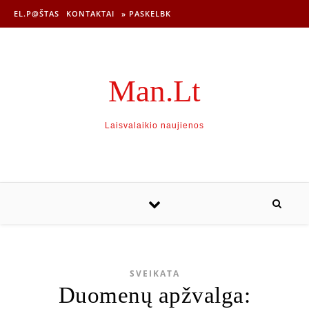
EL.P@ŠTAS
KONTAKTAI
» PASKELBK
Man.Lt
Laisvalaikio naujienos
SVEIKATA
Duomenų apžvalga: