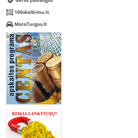
Geros paslaugos
100skelbimu.lt
MotoTurgus.lt