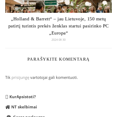
„Holland & Barrett“ – jau Lietuvoje, 150 metų
patirtį turintis prekės ženklas startui pasirinko PC
„Europa“
2024 08 30
PARAŠYKITE KOMENTARĄ
Tik
prisijungę
vartotojai gali komentuoti.
KurApsistoti?
NT skelbimai