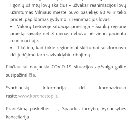
ligonių užimtų lovų skaičius – užvakar reanimacijos lovų
užimtumas Vilniaus mieste buvo pasiekęs 90 % ir teko
pridėti papildomas gydymo ir reanimacijos lovas.
Vakarų Lietuvoje situacija priešinga – Šiaulių regione
praeitą savaitę net 3 dienas nebuvo nė vieno paciento
reanimacijoje.
Tikėtina, kad tokie regioniniai skirtumai susiformavo
dėl judėjimo tarp savivaldybių ribojimų.
Plačiau su naujausia COVID-19 situacijos apžvalga galite
susipažinti
čia
.
Svarbiausią informaciją dėl koronaviruso
rasite
www.koronastop.lt
.
Pranešimą paskelbė: – -, Spaudos tarnyba, Vyriausybės
kanceliarija