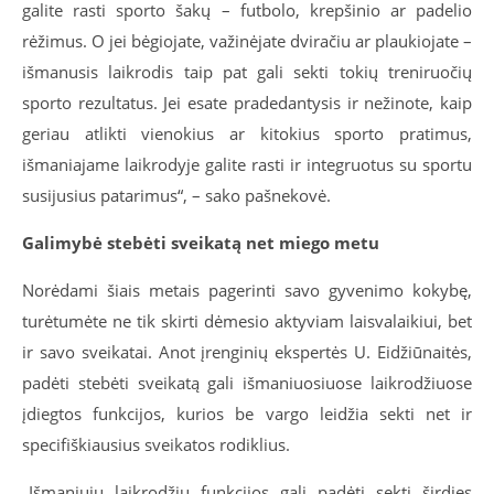
galite rasti sporto šakų – futbolo, krepšinio ar padelio
rėžimus. O jei bėgiojate, važinėjate dviračiu ar plaukiojate –
išmanusis laikrodis taip pat gali sekti tokių treniruočių
sporto rezultatus. Jei esate pradedantysis ir nežinote, kaip
geriau atlikti vienokius ar kitokius sporto pratimus,
išmaniajame laikrodyje galite rasti ir integruotus su sportu
susijusius patarimus“, – sako pašnekovė.
Galimybė stebėti sveikatą net miego metu
Norėdami šiais metais pagerinti savo gyvenimo kokybę,
turėtumėte ne tik skirti dėmesio aktyviam laisvalaikiui, bet
ir savo sveikatai. Anot įrenginių ekspertės U. Eidžiūnaitės,
padėti stebėti sveikatą gali išmaniuosiuose laikrodžiuose
įdiegtos funkcijos, kurios be vargo leidžia sekti net ir
specifiškiausius sveikatos rodiklius.
„Išmaniųjų laikrodžių funkcijos gali padėti sekti širdies