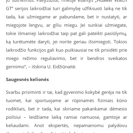
GT“ serijos laikrodžiai turi galimybę užfiksuoti laiką ne tik
tada, kai užmiegame ar pabundame, bet ir nustatyti, ar
miegojote lengvu, ar giliu miegu. Jei sunkiai užmiegate,
tokie išmanieji laikrodžiai taip pat gali pateikti pasiūlymų,
ką turėtumėte daryti, jei norite geriau išsimiegoti. Tokios
laikrodžio funkcijos gali kuo puikiausiai ne tik prisidėti prie
miego režimo reguliavimo, bet ir bendros sveikatos
gerinimo“, – išskiria U. Eidžiūnaitė.
Saugesnės kelionės
Svarbu prisiminti ir tai, kad gyvenimo kokybė gerėja ne tik
tuomet, kai sportuojame ar rūpinamės fiziniais kūno
rodikliais, bet ir tada, kai skiriame pakankamai dėmesio
poilsiui – leidžiame laiką ramiai namuose, gamtoje ar
keliaudami. Anot ekspertės, nepamainomu palydovu