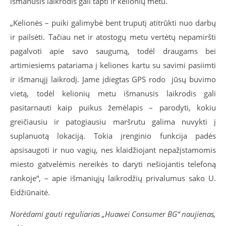
išmanusis laikrodis gali tapti ir kelionių metu.
„Kelionės – puiki galimybė bent truputį atitrūkti nuo darbų
ir pailsėti. Tačiau net ir atostogų metu vertėtų nepamiršti
pagalvoti apie savo saugumą, todėl draugams bei
artimiesiems patariama į keliones kartu su savimi pasiimti
ir išmanųjį laikrodį. Jame įdiegtas GPS rodo
jūsų buvimo
vietą, todėl kelionių metu išmanusis laikrodis gali
pasitarnauti kaip puikus žemėlapis – parodyti, kokiu
greičiausiu ir patogiausiu maršrutu galima nuvykti į
suplanuotą lokaciją. Tokia įrenginio funkcija padės
apsisaugoti ir nuo vagių, nes klaidžiojant nepažįstamomis
miesto gatvelėmis nereikės to daryti nešiojantis telefoną
rankoje“, – apie išmaniųjų laikrodžių privalumus sako U.
Eidžiūnaitė.
Norėdami gauti reguliarias „Huawei Consumer BG“ naujienas,