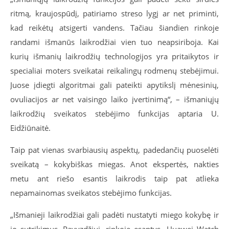
ritmą, kraujospūdį, patiriamo streso lygį ar net priminti,
kad reikėtų atsigerti vandens. Tačiau šiandien rinkoje
randami išmanūs laikrodžiai vien tuo neapsiriboja. Kai
kurių išmanių laikrodžių technologijos yra pritaikytos ir
specialiai moters sveikatai reikalingų rodmenų stebėjimui.
Juose įdiegti algoritmai gali pateikti apytikslį mėnesinių,
ovuliacijos ar net vaisingo laiko įvertinimą“, – išmaniųjų
laikrodžių sveikatos stebėjimo funkcijas aptaria U.
Eidžiūnaitė.
Taip pat vienas svarbiausių aspektų, padedančių puoselėti
sveikatą – kokybiškas miegas. Anot ekspertės, nakties
metu ant riešo esantis laikrodis taip pat atlieka
nepamainomas sveikatos stebėjimo funkcijas.
„Išmanieji laikrodžiai gali padėti nustatyti miego kokybę ir
jo sutrikimus. Pavyzdžiui, rinkoje esantys „Huawei Watch