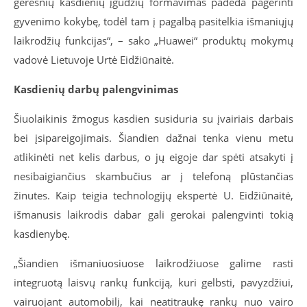
geresnių kasdienių įgūdžių formavimas padeda pagerinti
gyvenimo kokybę, todėl tam į pagalbą pasitelkia išmaniųjų
laikrodžių funkcijas“, – sako „Huawei“ produktų mokymų
vadovė Lietuvoje Urtė Eidžiūnaitė.
Kasdienių darbų palengvinimas
Šiuolaikinis žmogus kasdien susiduria su įvairiais darbais
bei įsipareigojimais. Šiandien dažnai tenka vienu metu
atlikinėti net kelis darbus, o jų eigoje dar spėti atsakyti į
nesibaigiančius skambučius ar į telefoną plūstančias
žinutes. Kaip teigia technologijų ekspertė U. Eidžiūnaitė,
išmanusis laikrodis dabar gali gerokai palengvinti tokią
kasdienybę.
„Šiandien išmaniuosiuose laikrodžiuose galime rasti
integruotą laisvų rankų funkciją, kuri gelbsti, pavyzdžiui,
vairuojant automobilį, kai neatitraukę rankų nuo vairo