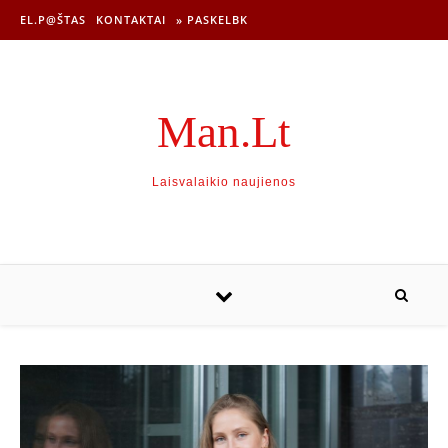
EL.P@ŠTAS
KONTAKTAI
» PASKELBK
Man.Lt
Laisvalaikio naujienos