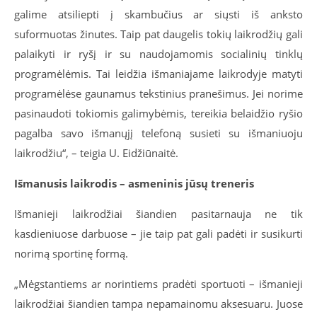
galime atsiliepti į skambučius ar siųsti iš anksto
suformuotas žinutes. Taip pat daugelis tokių laikrodžių gali
palaikyti ir ryšį ir su naudojamomis socialinių tinklų
programėlėmis. Tai leidžia išmaniajame laikrodyje matyti
programėlėse gaunamus tekstinius pranešimus. Jei norime
pasinaudoti tokiomis galimybėmis, tereikia belaidžio ryšio
pagalba savo išmanųjį telefoną susieti su išmaniuoju
laikrodžiu“, – teigia U. Eidžiūnaitė.
Išmanusis laikrodis – asmeninis jūsų treneris
Išmanieji laikrodžiai šiandien pasitarnauja ne tik
kasdieniuose darbuose – jie taip pat gali padėti ir susikurti
norimą sportinę formą.
„Mėgstantiems ar norintiems pradėti sportuoti – išmanieji
laikrodžiai šiandien tampa nepamainomu aksesuaru. Juose