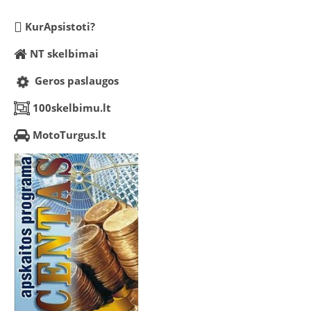
KurApsistoti?
NT skelbimai
Geros paslaugos
100skelbimu.lt
MotoTurgus.lt