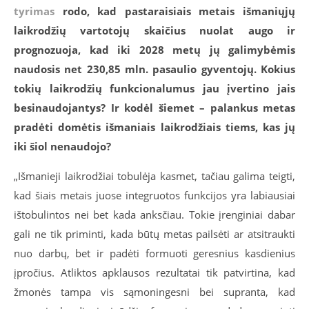
tyrimas
rodo, kad pastaraisiais metais išmaniųjų
laikrodžių vartotojų skaičius nuolat augo ir
prognozuoja, kad iki 2028 metų jų galimybėmis
naudosis net 230,85 mln. pasaulio gyventojų. Kokius
tokių laikrodžių funkcionalumus jau įvertino jais
besinaudojantys? Ir kodėl šiemet – palankus metas
pradėti domėtis išmaniais laikrodžiais tiems, kas jų
iki šiol nenaudojo?
„Išmanieji laikrodžiai tobulėja kasmet, tačiau galima teigti,
kad šiais metais juose integruotos funkcijos yra labiausiai
ištobulintos nei bet kada anksčiau. Tokie įrenginiai dabar
gali ne tik priminti, kada būtų metas pailsėti ar atsitraukti
nuo darbų, bet ir padėti formuoti geresnius kasdienius
įpročius. Atliktos apklausos rezultatai tik patvirtina, kad
žmonės tampa vis sąmoningesni bei supranta, kad