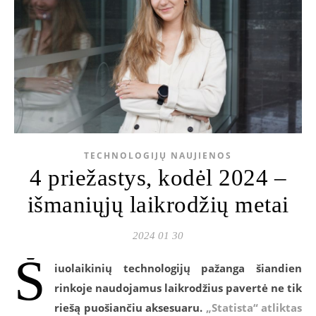
TECHNOLOGIJŲ NAUJIENOS
4 priežastys, kodėl 2024 –
išmaniųjų laikrodžių metai
2024 01 30
Š
iuolaikinių technologijų pažanga šiandien
rinkoje naudojamus laikrodžius pavertė ne tik
riešą puošiančiu aksesuaru.
„Statista“ atliktas