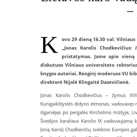
–
K
ovo 29 dieną 16.30 val. Vilniaus
„Jonas Karolis Chodkevičius:
pristatymas. Jame apie vieną 
diskutuos Vilniaus universiteto rektoriu
knygos autoriai. Renginį moderuos VU bib
direktorė Nijolė Klingaitė Dasevičienė.
Jonas Karolis Chodkevičius – žymus XVII
Kunigaikštystės didysis etmonas, vadovavęs n
išgarsėjęs po pergalės Kircholmo mūšyje, Liv
Švedijos karaliaus Karolio IX vadovaujamą 
Joną Karolį Chodkevičių sveikino Europos gali