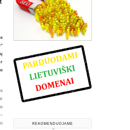
os
ę“
dų
ir
to
os
ir
jo
 –
ki
REKOMENDUOJAME