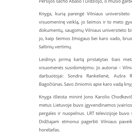
Persijos šacho Abaso I Didžiojo, o mūšio garbe
Knyga, kurią parengė Vilniaus universiteto 
visuomeninę veiklą, jo šeimos ir to meto gyv
dokumentų, saugomų Vilniaus universiteto bi
jo, kaip šeimos žmogaus bei karo vado, bruo
šaltinių vertimų.
Leidinys pirmą kartą pristatytas šiais met
visuomenės susidomėjimo. Jo autoriai – Vilni
darbuotojai: Sondra Rankelienė, Aušra R
Bagočiūnas. Savo žiniomis apie karo vadą knygoj
Knyga išleista minint Jono Karolio Chodkevič
metus Lietuvoje buvo įgyvendinamos įvairios 
pergales ir nuopelnus. LRT televizijoje buvo 
Didžiajam etmonui pagerbti Vilniaus pavei
horeljefas.