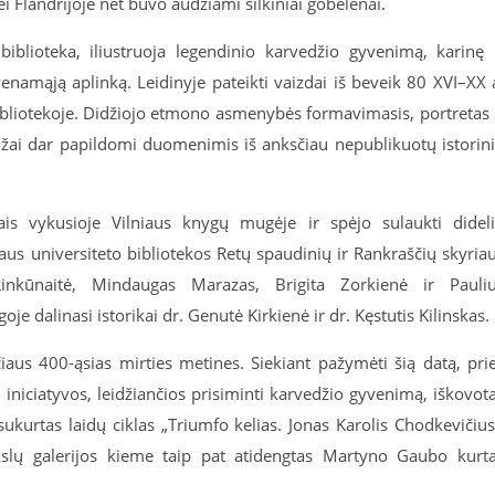
i Flandrijoje net buvo audžiami šilkiniai gobelenai.
biblioteka, iliustruoja legendinio karvedžio gyvenimą, karinę 
enamąją aplinką. Leidinyje pateikti vaizdai iš beveik 80 XVI–XX 
bliotekoje. Didžiojo etmono asmenybės formavimasis, portretas 
žai dar papildomi duomenimis iš anksčiau nepublikuotų istorin
ais vykusioje Vilniaus knygų mugėje ir spėjo sulaukti didel
aus universiteto bibliotekos Retų spaudinių ir Rankraščių skyria
inkūnaitė, Mindaugas Marazas, Brigita Zorkienė ir Pauli
e dalinasi istorikai dr. Genutė Kirkienė ir dr. Kęstutis Kilinskas.
iaus 400-ąsias mirties metines. Siekiant pažymėti šią datą, pri
iniciatyvos, leidžiančios prisiminti karvedžio gyvenimą, iškovot
sukurtas laidų ciklas „Triumfo kelias. Jonas Karolis Chodkevičius
kslų galerijos kieme taip pat atidengtas Martyno Gaubo kurt