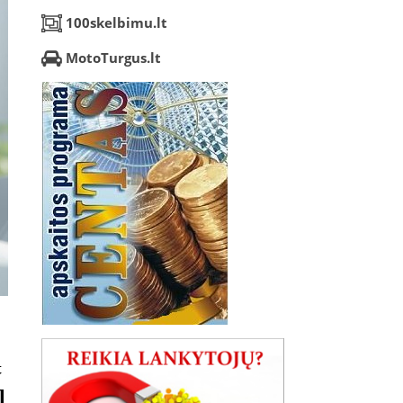
100skelbimu.lt
MotoTurgus.lt
į
ų