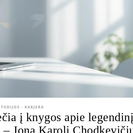
STUDIJOS - KARJERA
čia į knygos apie legendin
ą – Joną Karolį Chodkeviči