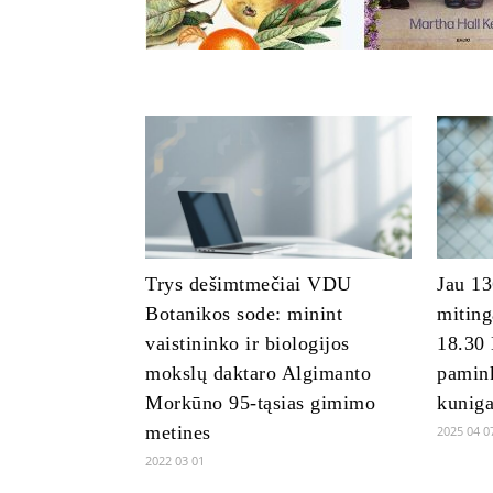
Trys dešimtmečiai VDU
Jau 13
Botanikos sode: minint
miting
vaistininko ir biologijos
18.30 
mokslų daktaro Algimanto
pamin
Morkūno 95-tąsias gimimo
kuniga
metines
2025 04 0
2022 03 01