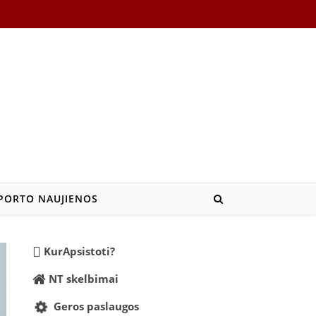
PORTO NAUJIENOS
KurApsistoti?
NT skelbimai
Geros paslaugos