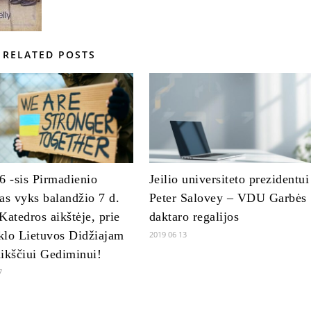
RELATED POSTS
6 -sis Pirmadienio
Jeilio universiteto prezidentui
as vyks balandžio 7 d.
Peter Salovey – VDU Garbės
Katedros aikštėje, prie
daktaro regalijos
klo Lietuvos Didžiajam
2019 06 13
ikščiui Gediminui!
7