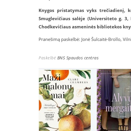
Knygos pristatymas vyks trečiadienį, ko
Smuglevičiaus salėje (Universiteto g. 3, I
Chodkevičiaus asmeninės bibliotekos kny
Pranešimą paskelbė: Jonė Šulcaitė-Brollo, Viln
Paskelbė
BNS Spaudos centras