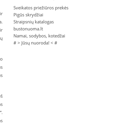
Sveikatos priežiūros prekės
ir
Pigūs skrydžiai
a.
Straipsnių katalogas
bustonuoma.lt
ir
Namai, sodybos, kotedžai
ių
# >
Jūsų nuoroda!
< #
io
us
us
eš
as
“.
as