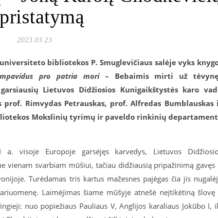
 pristatymą
2023 03 23
 universiteto bibliotekos P. Smuglevičiaus salėje vyks knyg
Impavidus pro patria mori
– Bebaimis mirti už tėvyn
garsiausių Lietuvos Didžiosios Kunigaikštystės karo va
s prof. Rimvydas Petrauskas, prof. Alfredas Bumblauskas 
liotekos Mokslinių tyrimų ir paveldo rinkinių departamen
 a. visoje Europoje garsėjęs karvedys, Lietuvos Didžiosi
e vienam svarbiam mūšiui, tačiau didžiausią pripažinimą gavęs 
onijoje. Turėdamas tris kartus mažesnes pajėgas čia jis nugalė
kariuomenę. Laimėjimas šiame mūšyje atnešė neįtikėtiną šlovę
ngieji: nuo popiežiaus Pauliaus V, Anglijos karaliaus Jokūbo I, i