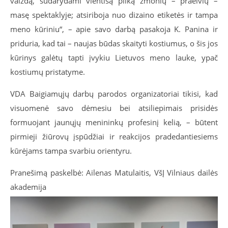
vaizdą, sudarydami vientisą pilką žmonių – praeivių –
masę spektaklyje; atsiriboja nuo dizaino etiketės ir tampa
meno kūriniu“, – apie savo darbą pasakoja K. Panina ir
priduria, kad tai – naujas būdas skaityti kostiumus, o šis jos
kūrinys galėtų tapti įvykiu Lietuvos meno lauke, ypač
kostiumų pristatyme.
VDA Baigiamųjų darbų parodos organizatoriai tikisi, kad
visuomenė savo dėmesiu bei atsiliepimais prisidės
formuojant jaunųjų menininkų profesinį kelią, – būtent
pirmieji žiūrovų įspūdžiai ir reakcijos pradedantiesiems
kūrėjams tampa svarbiu orientyru.
Pranešimą paskelbė: Ailenas Matulaitis, VšĮ Vilniaus dailės
akademija