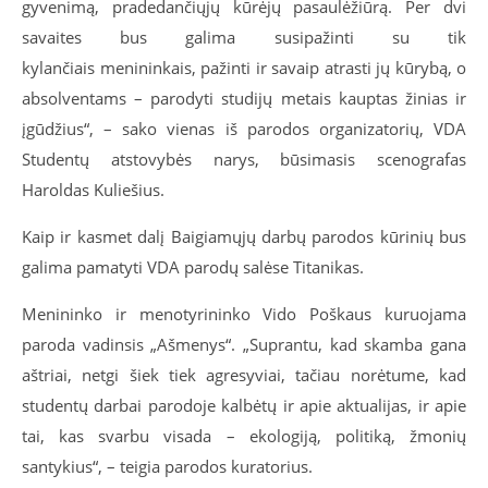
gyvenimą, pradedančiųjų kūrėjų pasaulėžiūrą. Per dvi
savaites bus galima susipažinti su tik
kylančiais menininkais, pažinti ir savaip atrasti jų kūrybą, o
absolventams – parodyti studijų metais kauptas žinias ir
įgūdžius“, – sako vienas iš parodos organizatorių, VDA
Studentų atstovybės narys, būsimasis scenografas
Haroldas Kuliešius.
Kaip ir kasmet dalį Baigiamųjų darbų parodos kūrinių bus
galima pamatyti VDA parodų salėse Titanikas.
Menininko ir menotyrininko Vido Poškaus kuruojama
paroda vadinsis „Ašmenys“. „Suprantu, kad skamba gana
aštriai, netgi šiek tiek agresyviai, tačiau norėtume, kad
studentų darbai parodoje kalbėtų ir apie aktualijas, ir apie
tai, kas svarbu visada – ekologiją, politiką, žmonių
santykius“, – teigia parodos kuratorius.