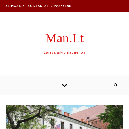
EL.P@ŠTAS
KONTAKTAI
» PASKELBK
Man.Lt
Laisvalaikio naujienos