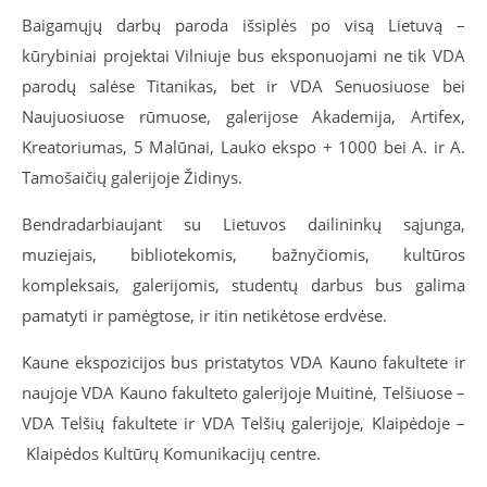
Baigamųjų darbų paroda išsiplės po visą Lietuvą –
kūrybiniai projektai Vilniuje bus eksponuojami ne tik VDA
parodų salėse Titanikas, bet ir VDA Senuosiuose bei
Naujuosiuose rūmuose, galerijose Akademija, Artifex,
Kreatoriumas, 5 Malūnai, Lauko ekspo + 1000 bei A. ir A.
Tamošaičių galerijoje Židinys.
Bendradarbiaujant su Lietuvos dailininkų sąjunga,
muziejais, bibliotekomis, bažnyčiomis, kultūros
kompleksais, galerijomis, studentų darbus bus galima
pamatyti ir pamėgtose, ir itin netikėtose erdvėse.
Kaune ekspozicijos bus pristatytos VDA Kauno fakultete ir
naujoje VDA Kauno fakulteto galerijoje Muitinė, Telšiuose –
VDA Telšių fakultete ir VDA Telšių galerijoje, Klaipėdoje –
Klaipėdos Kultūrų Komunikacijų centre.