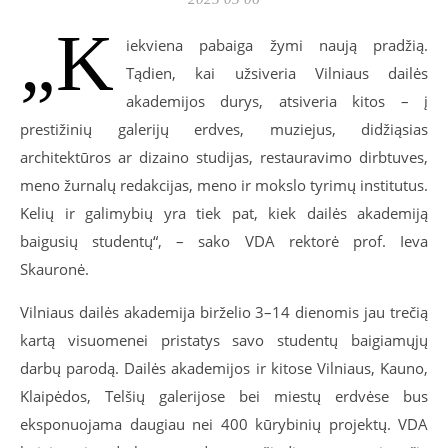
„K
iekviena pabaiga žymi naują pradžią.
Tądien, kai užsiveria Vilniaus dailės
akademijos durys, atsiveria kitos – į
prestižinių galerijų erdves, muziejus, didžiąsias
architektūros ar dizaino studijas, restauravimo dirbtuves,
meno žurnalų redakcijas, meno ir mokslo tyrimų institutus.
Kelių ir galimybių yra tiek pat, kiek dailės akademiją
baigusių studentų“, – sako VDA rektorė prof. Ieva
Skauronė.
Vilniaus dailės akademija birželio 3–14 dienomis jau trečią
kartą visuomenei pristatys savo studentų baigiamųjų
darbų parodą. Dailės akademijos ir kitose Vilniaus, Kauno,
Klaipėdos, Telšių galerijose bei miestų erdvėse bus
eksponuojama daugiau nei 400 kūrybinių projektų. VDA