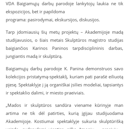
VDA Baigiamųjų darbų parodoje lankytojų laukia ne tik
ekspozicijos, bet ir papildoma
programa: pasirodymai, ekskursijos, diskusijos.
Tarp įdomiausių šių metų projektų – Akademijoje madą
studijavusios, o šiais metais Skulptūros magistro studijas
baigiančios Karinos Paninos tarpdisciplininis darbas,
jungiantis madą ir skulptūrą.
Baigiamųjų darbų parodoje K. Panina demonstruos savo
kolekcijos pristatymą-spektaklį, kuriam pati parašė eiliuotą
pjesę. Spektaklyje į ją organiškai įsilies modeliai, tapsiantys
ir spektaklio dalimi, ir miesto praeiviais.
„Mados ir skulptūros sandūra viename kūrinyje man
artima ne tik dėl patirties, kurią įgijau studijuodama
Akademijoje. Kostiumai spektaklyje sukuria skulptūrišką