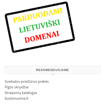
REKOMENDUOJAME
Sveikatos priežiūros prekės
Pigūs skrydžiai
Straipsnių katalogas
bustonuoma.lt
Namai, sodybos, kotedžai