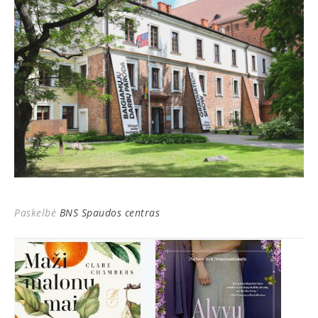
Paskelbė
BNS Spaudos centras