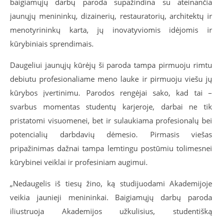
baigiamųjų darbų paroda supažindina su ateinančia
jaunųjų menininkų, dizainerių, restauratorių, architektų ir
menotyrininkų karta, jų inovatyviomis idėjomis ir
kūrybiniais sprendimais.
Daugeliui jaunųjų kūrėjų ši paroda tampa pirmuoju rimtu
debiutu profesionaliame meno lauke ir pirmuoju viešu jų
kūrybos įvertinimu. Parodos rengėjai sako, kad tai –
svarbus momentas studentų karjeroje, darbai ne tik
pristatomi visuomenei, bet ir sulaukiama profesionalų bei
potencialių darbdavių dėmesio. Pirmasis viešas
pripažinimas dažnai tampa lemtingu postūmiu tolimesnei
kūrybinei veiklai ir profesiniam augimui.
„Nedaugelis iš tiesų žino, ką studijuodami Akademijoje
veikia jaunieji menininkai. Baigiamųjų darbų paroda
iliustruoja Akademijos užkulisius, studentišką