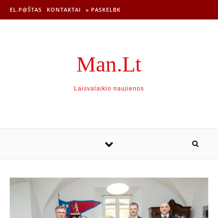
EL.P@ŠTAS
KONTAKTAI
» PASKELBK
Man.Lt
Laisvalaikio naujienos