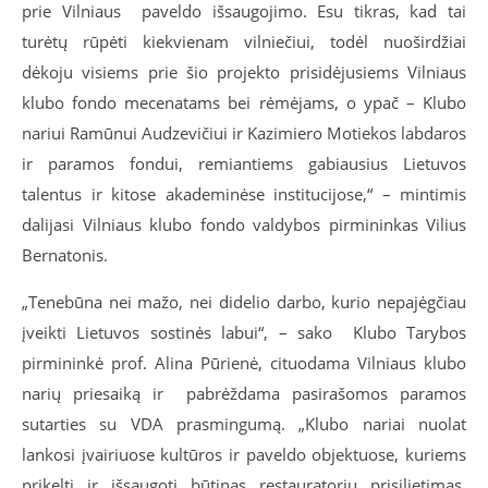
prie Vilniaus paveldo išsaugojimo. Esu tikras, kad tai
turėtų rūpėti kiekvienam vilniečiui, todėl nuoširdžiai
dėkoju visiems prie šio projekto prisidėjusiems Vilniaus
klubo fondo mecenatams bei rėmėjams, o ypač – Klubo
nariui Ramūnui Audzevičiui ir Kazimiero Motiekos labdaros
ir paramos fondui, remiantiems gabiausius Lietuvos
talentus ir kitose akademinėse institucijose
,“ – mintimis
dalijasi Vilniaus klubo fondo valdybos pirmininkas Vilius
Bernatonis.
„Tenebūna nei mažo, nei didelio darbo, kurio nepajėgčiau
įveikti Lietuvos sostinės labui“, – sako Klubo Tarybos
pirmininkė prof. Alina Pūrienė, cituodama Vilniaus klubo
narių priesaiką ir pabrėždama pasirašomos paramos
sutarties su VDA prasmingumą. „Klubo nariai nuolat
lankosi įvairiuose kultūros ir paveldo objektuose, kuriems
prikelti ir išsaugoti būtinas restauratorių prisilietimas.