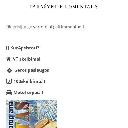
PARAŠYKITE KOMENTARĄ
Tik
prisijungę
vartotojai gali komentuoti.
KurApsistoti?
NT skelbimai
Geros paslaugos
100skelbimu.lt
MotoTurgus.lt