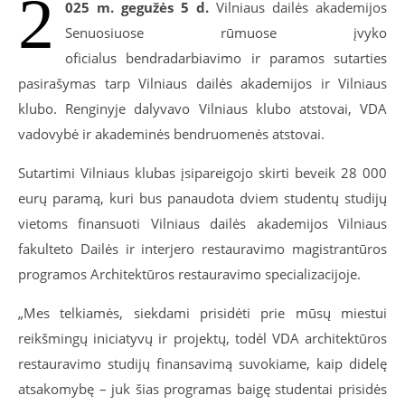
2
025 m. gegužės 5 d.
Vilniaus dailės akademijos
Senuosiuose rūmuose įvyko
oficialus bendradarbiavimo ir paramos sutarties
pasirašymas tarp Vilniaus dailės akademijos ir Vilniaus
klubo. Renginyje dalyvavo Vilniaus klubo atstovai, VDA
vadovybė ir akademinės bendruomenės atstovai.
Sutartimi Vilniaus klubas įsipareigojo skirti beveik 28 000
eurų paramą, kuri bus panaudota dviem studentų studijų
vietoms finansuoti Vilniaus dailės akademijos Vilniaus
fakulteto Dailės ir interjero restauravimo magistrantūros
programos Architektūros restauravimo specializacijoje.
„Mes telkiamės, siekdami prisidėti prie mūsų miestui
reikšmingų iniciatyvų ir projektų, todėl VDA architektūros
restauravimo studijų finansavimą suvokiame, kaip didelę
atsakomybę – juk šias programas baigę studentai prisidės