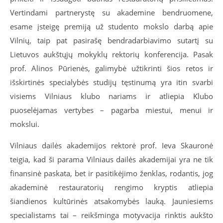
Vertindami partnerystę su akademine bendruomene,
esame įsteigę premiją už studento mokslo darbą apie
Vilnių, taip pat pasirašę bendradarbiavimo sutartį su
Lietuvos aukštųjų mokyklų rektorių konferencija. Pasak
prof. Alinos Pūrienės, galimybė užtikrinti šios retos ir
išskirtinės specialybės studijų tęstinumą yra itin svarbi
visiems Vilniaus klubo nariams ir atliepia Klubo
puoselėjamas vertybes – pagarba miestui, menui ir
mokslui.
Vilniaus dailės akademijos rektorė prof. Ieva Skauronė
teigia, kad ši parama Vilniaus dailės akademijai yra ne tik
finansinė paskata, bet ir pasitikėjimo ženklas, rodantis, jog
akademinė restauratorių rengimo kryptis atliepia
šiandienos kultūrinės atsakomybės lauką. Jauniesiems
specialistams tai – reikšminga motyvacija rinktis aukšto