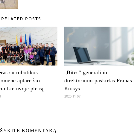
RELATED POSTS
ras su robotikos
„Bitės“ generaliniu
omene aptarė šio
direktoriumi paskirtas Pranas
mo Lietuvoje plėtrą
Kuisys
3
2020 11 07
ŠYKITE KOMENTARĄ