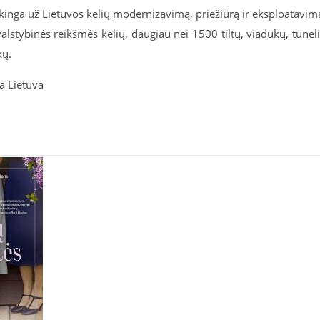
kinga už Lietuvos kelių modernizavimą, priežiūrą ir eksploatavim
lstybinės reikšmės kelių, daugiau nei 1500 tiltų, viadukų, tunel
kų.
a Lietuva