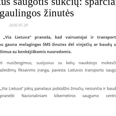
us saugotis sukčių: sparčia
pgaulingos žinutės
2026 05 28
ė „Via Lietuva“ praneša, kad vairuotojai ir transpor
au gauna melagingas SMS žinutes dėl vinječių ar baudų 
eidimus su kenkėjiškomis nuorodomis.
uoti nusižengimus, susijusius su kelių naudotojo mokesč
ažeidimų fiksavimo įranga, pavesta Lietuvos transporto saug
 „Via Lietuva“ jokių panašaus pobūdžio žinučių nesiunčia ir bau
ranešti Nacionaliniam kibernetinio saugumo centru