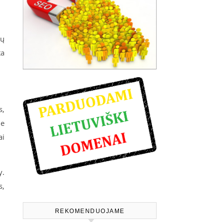
ių
ta
s,
je
ai
y.
s,
REKOMENDUOJAME