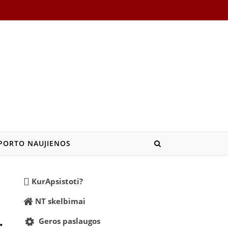
PORTO NAUJIENOS
KurApsistoti?
NT skelbimai
Geros paslaugos