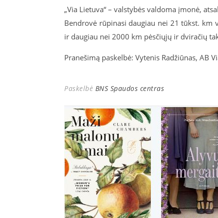
„Via Lietuva“ – valstybės valdoma įmonė, atsa
Bendrovė rūpinasi daugiau nei 21 tūkst. km va
ir daugiau nei 2000 km pėsčiųjų ir dviračių ta
Pranešimą paskelbė: Vytenis Radžiūnas, AB Vi
Paskelbė
BNS Spaudos centras