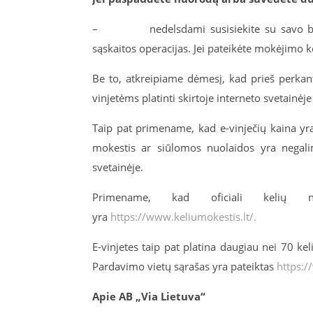
–
nedelsdami susisiekite su savo b
sąskaitos operacijas. Jei pateikėte mokėjimo 
Be to, atkreipiame dėmesį, kad prieš perkant e-
vinjetėms platinti skirtoje interneto svetainėj
Taip pat primename, kad e-vinječių kaina yra
mokestis ar siūlomos nuolaidos yra negalim
svetainėje.
Primename, kad oficiali kelių n
yra
https://www.keliumokestis.lt/.
E-vinjetes taip pat platina daugiau nei 70 ke
Pardavimo vietų sąrašas yra pateiktas
https:/
Apie AB „Via Lietuva“