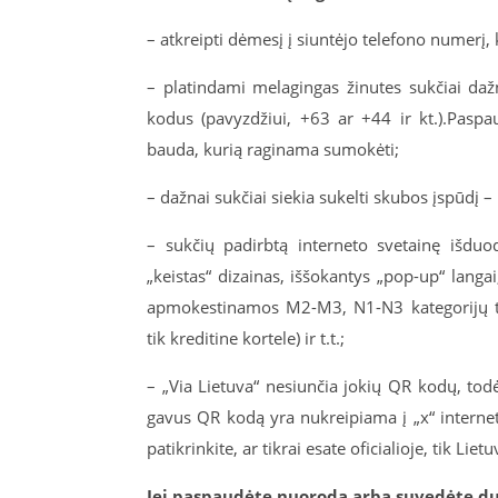
– atkreipti dėmesį į siuntėjo telefono numerį,
– platindami melagingas žinutes sukčiai daž
kodus (pavyzdžiui, +63 ar +44 ir kt.).Paspa
bauda, kurią raginama sumokėti;
– dažnai sukčiai siekia sukelti skubos įspūdį 
– sukčių padirbtą interneto svetainę išduoda
„keistas“ dizainas, iššokantys „pop-up“ langa
apmokestinamos M2-M3, N1-N3 kategorijų tr
tik kreditine kortele) ir t.t.;
– „Via Lietuva“ nesiunčia jokių QR kodų, todė
gavus QR kodą yra nukreipiama į „x“ interneto
patikrinkite, ar tikrai esate oficialioje, tik Lie
Jei paspaudėte nuorodą arba suvedėte d