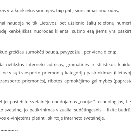
 kas yra konkretus siuntėjas, taip pat į siunčiamas nuorodas;
nai naudoja ne tik Lietuvos, bet užsienio šalių telefonų numer
udę kenkėjiškas nuorodas klientai sužino esą jiems yra paskir
– kuo greičiau sumokėti baudą, pavyzdžiui, per vieną dieną;
 netikslus interneto adresas, gramatinės ir stilistikos klaido
i, ne visų transporto priemonių kategorijų pasirinkimas (Lietuvo
ansporto priemonės), ribotos apmokėjimo galimybės (paprast
l jei pastebite svetainėje naudojamas „naujas“ technologijas, t. 
 svetainę, jo patikrinimas vizualiai sudėtingesnis – likite budrū
tuvos e-vinjetėms platinti, skirtoje interneto svetainėje.
uomenis: