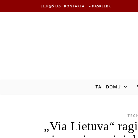
EL.P@ŠTAS
KONTAKTAI
» PASKELBK
TAI ĮDOMU
TEC
„Via Lietuva“ ragi