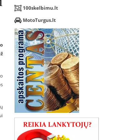
i
100skelbimu.lt
MotoTurgus.lt
to
už
io
os
dų
i