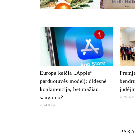
Europa keičia „Apple“
Premje
parduotuvės modelį: didesnė
bendru
konkurencija, bet mažiau
judėji
saugumo?
2025 02 0
2024 08 26
PARA