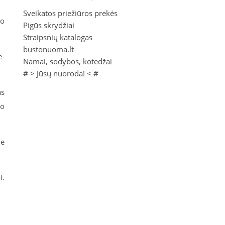
Sveikatos priežiūros prekės
ko
Pigūs skrydžiai
Straipsnių katalogas
bustonuoma.lt
e-
Namai, sodybos, kotedžai
# >
Jūsų nuoroda!
< #
as
to
e
i.