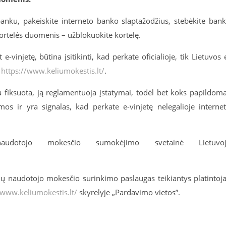
anku, pakeiskite interneto banko slaptažodžius, stebėkite ban
kortelės duomenis – užblokuokite kortelę.
vinjetę, būtina įsitikinti, kad perkate oficialioje, tik Lietuvos 
e
https://www.keliumokestis.lt/
.
 fiksuota, ją reglamentuoja įstatymai, todėl bet koks papildom
os ir yra signalas, kad perkate e-vinjetę nelegalioje interne
audotojo mokesčio sumokėjimo svetainė Lietuvoj
lių naudotojo mokesčio surinkimo paslaugas teikiantys platintoja
/www.keliumokestis.lt/
skyrelyje „Pardavimo vietos”.