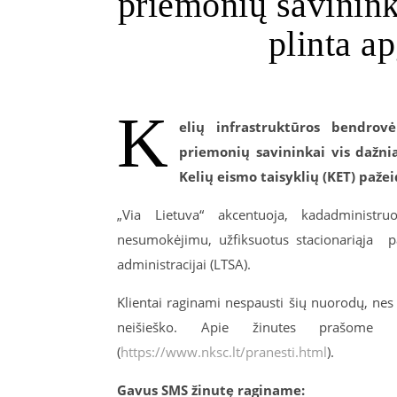
priemonių savinink
plinta a
K
elių infrastruktūros bendrov
priemonių savininkai vis dažni
Kelių eismo taisyklių (KET) paž
„Via Lietuva“ akcentuoja, kadadministr
nesumokėjimu, užfiksuotus stacionariąja p
administracijai (LTSA).
Klientai raginami nespausti šių nuorodų, nes
neišieško. Apie žinutes prašome p
(
https://www.nksc.lt/pranesti.html
).
Gavus SMS žinutę raginame: