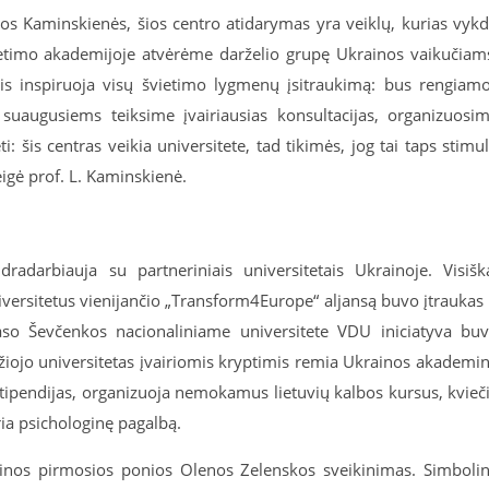
os Kaminskienės, šios centro atidarymas yra veiklų, kurias vyk
vietimo akademijoje atvėrėme darželio grupę Ukrainos vaikučiam
is inspiruoja visų švietimo lygmenų įsitraukimą: bus rengiam
 suaugusiems teiksime įvairiausias konsultacijas, organizuosi
 šis centras veikia universitete, tad tikimės, jog tai taps stimu
eigė prof. L. Kaminskienė.
dradarbiauja su partneriniais universitetais Ukrainoje. Visišk
iversitetus vienijančio „Transform4Europe“ aljansą buvo įtraukas 
raso Ševčenkos nacionaliniame universitete VDU iniciatyva bu
džiojo universitetas įvairiomis kryptimis remia Ukrainos akademi
ipendijas, organizuoja nemokamus lietuvių kalbos kursus, kvieč
ia psichologinę pagalbą.
nos pirmosios ponios Olenos Zelenskos sveikinimas. Simboli