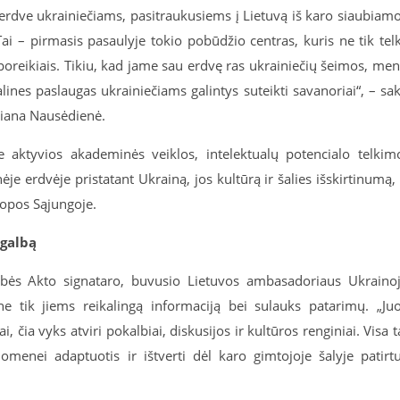
 erdve ukrainiečiams, pasitraukusiems į Lietuvą iš karo siaubiam
Tai – pirmasis pasaulyje tokio pobūdžio centras, kuris ne tik tel
poreikiais. Tikiu, kad jame sau erdvę ras ukrainiečių šeimos, me
ialines paslaugas ukrainiečiams galintys suteikti savanoriai“, – sa
 Diana Nausėdienė.
e aktyvios akademinės veiklos, intelektualų potencialo telkim
nėje erdvėje pristatant Ukrainą, jos kultūrą ir šalies išskirtinumą,
ropos Sąjungoje.
agalbą
bės Akto signataro, buvusio Lietuvos ambasadoriaus Ukraino
ne tik jiems reikalingą informaciją bei sulauks patarimų. „Ju
, čia vyks atviri pokalbiai, diskusijos ir kultūros renginiai. Visa t
omenei adaptuotis ir ištverti dėl karo gimtojoje šalyje patirt