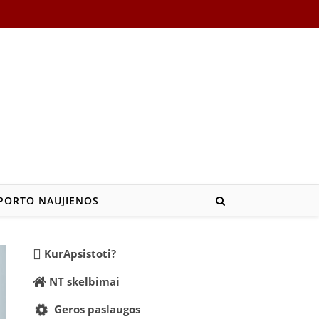
PORTO NAUJIENOS
KurApsistoti?
NT skelbimai
Geros paslaugos