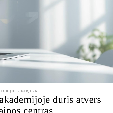
STUDIJOS - KARJERA
kademijoje duris atvers
ainos centras