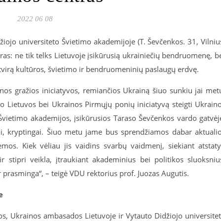
2022 06 08
džiojo universiteto Švietimo akademijoje (T. Ševčenkos. 31, Vilniu
tras: ne tik telks Lietuvoje įsikūrusią ukrainiečių bendruomenę, b
 atvirą kultūros, švietimo ir bendruomeninių paslaugų erdvę.
enos gražios iniciatyvos, remiančios Ukrainą šiuo sunkiu jai met
ko Lietuvos bei Ukrainos Pirmųjų ponių iniciatyvą steigti Ukrain
 Švietimo akademijos, įsikūrusios Taraso Ševčenkos vardo gatvėj
liai, kryptingai. Šiuo metu jame bus sprendžiamos dabar aktuali
mos. Kiek vėliau jis vaidins svarbų vaidmenį, siekiant atstaty
 stipri veikla, įtraukiant akademinius bei politikos sluoksniu
r prasminga“, – teigė VDU rektorius prof. Juozas Augutis.
e
s, Ukrainos ambasados Lietuvoje ir Vytauto Didžiojo universite