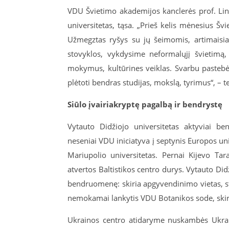
VDU Švietimo akademijos kanclerės prof. Lin
universitetas, tąsa. „Prieš kelis mėnesius Š
Užmegztas ryšys su jų šeimomis, artimaisia
stovyklos, vykdysime neformalųjį švietimą,
mokymus, kultūrines veiklas. Svarbu pastebėti:
plėtoti bendras studijas, mokslą, tyrimus“, – t
Siūlo įvairiakryptę pagalbą ir bendrystę
Vytauto Didžiojo universitetas aktyviai ben
neseniai VDU iniciatyva į septynis Europos un
Mariupolio universitetas. Pernai Kijevo Ta
atvertos Baltistikos centro durys. Vytauto Di
bendruomenę: skiria apgyvendinimo vietas, st
nemokamai lankytis VDU Botanikos sode, skir
Ukrainos centro atidaryme nuskambės Ukrai