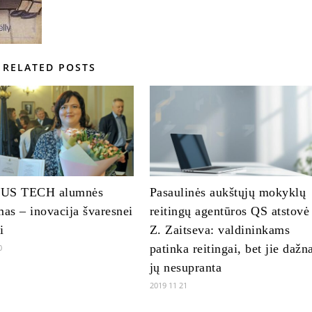
RELATED POSTS
US TECH alumnės
Pasaulinės aukštųjų mokyklų
mas – inovacija švaresnei
reitingų agentūros QS atstovė
i
Z. Zaitseva: valdininkams
patinka reitingai, bet jie dažn
0
jų nesupranta
2019 11 21