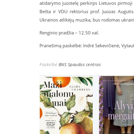
atidarymo juostelę perkirps Lietuvos pirmoj
Bešta ir VDU rektorius prof. Juozas Auguti
Ukrainos atlikėjų muzika, bus rodomas ukrain
Renginio pradžia – 12.50 val.
Pranešimą paskelbė: Indrė Sekevičienė, Vytaut
Paskelbė
BNS Spaudos centras