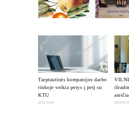
Tarptautinės kompanijos darbo
VILNI
rinkoje veikia petys į petį su
išradi
KTU
ateičia
2019 10 04
2024 04 1