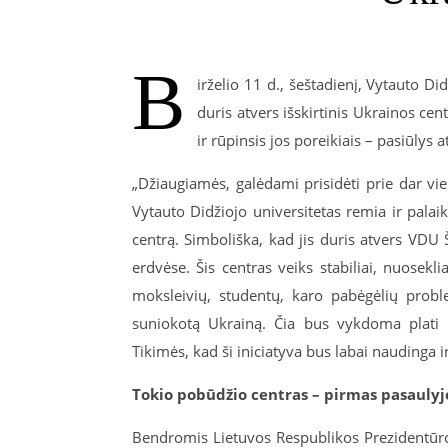
B
irželio 11 d., šeštadienį, Vytauto Di
duris atvers išskirtinis Ukrainos cen
ir rūpinsis jos poreikiais – pasiūlys
„Džiaugiamės, galėdami prisidėti prie dar vi
Vytauto Didžiojo universitetas remia ir palai
centrą. Simboliška, kad jis duris atvers VDU
erdvėse. Šis centras veiks stabiliai, nuosek
moksleivių, studentų, karo pabėgėlių proble
suniokotą Ukrainą. Čia bus vykdoma plati ir
Tikimės, kad ši iniciatyva bus labai naudinga i
Tokio pobūdžio centras – pirmas pasaulyj
Bendromis Lietuvos Respublikos Prezidentūro