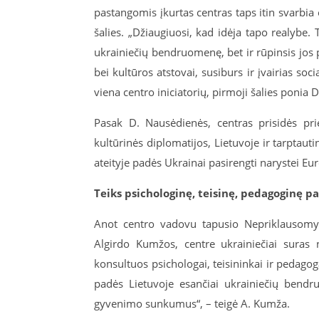
pastangomis įkurtas centras taps itin svarbia
šalies. „Džiaugiuosi, kad idėja tapo realybe. 
ukrainiečių bendruomenę, bet ir rūpinsis jos 
bei kultūros atstovai, susiburs ir įvairias soc
viena centro iniciatorių, pirmoji šalies ponia
Pasak D. Nausėdienės, centras prisidės pri
kultūrinės diplomatijos, Lietuvoje ir tarptauti
ateityje padės Ukrainai pasirengti narystei Eu
Teiks psichologinę, teisinę, pedagoginę p
Anot centro vadovu tapusio Nepriklausomy
Algirdo Kumžos, centre ukrainiečiai suras 
konsultuos psichologai, teisininkai ir pedagogai
padės Lietuvoje esančiai ukrainiečių bendru
gyvenimo sunkumus“, – teigė A. Kumža.