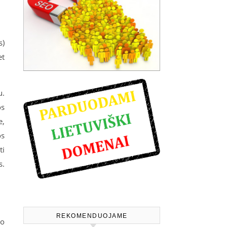
s)
et
u.
os
e,
os
ti
s.
REKOMENDUOJAME
to