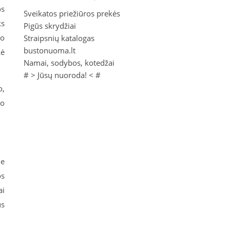
os
Sveikatos priežiūros prekės
ks
Pigūs skrydžiai
no
Straipsnių katalogas
bustonuoma.lt
kė
Namai, sodybos, kotedžai
# >
Jūsų nuoroda!
< #
o,
 o
je
os
ai
us