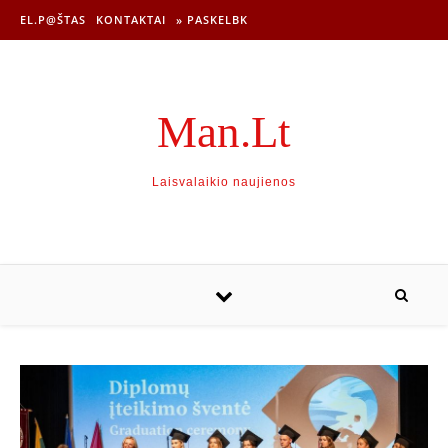
EL.P@ŠTAS
KONTAKTAI
» PASKELBK
Man.Lt
Laisvalaikio naujienos