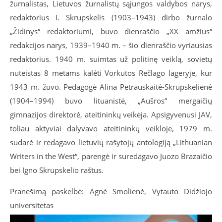
žurnalistas, Lietuvos žurnalistų sąjungos valdybos narys,
redaktorius I. Skrupskelis (1903–1943) dirbo žurnalo
„Židinys“ redaktoriumi, buvo dienraščio „XX amžius“
redakcijos narys, 1939–1940 m. – šio dienraščio vyriausias
redaktorius. 1940 m. suimtas už politinę veiklą, sovietų
nuteistas 8 metams kalėti Vorkutos Rečlago lageryje, kur
1943 m. žuvo. Pedagogė Alina Petrauskaitė-Skrupskelienė
(1904–1994) buvo lituanistė, „Aušros“ mergaičių
gimnazijos direktorė, ateitininkų veikėja. Apsigyvenusi JAV,
toliau aktyviai dalyvavo ateitininkų veikloje, 1979 m.
sudarė ir redagavo lietuvių rašytojų antologiją „Lithuanian
Writers in the West“, parengė ir suredagavo Juozo Brazaičio
bei Igno Skrupskelio raštus.
Pranešimą paskelbė: Agnė Smolienė, Vytauto Didžiojo
universitetas