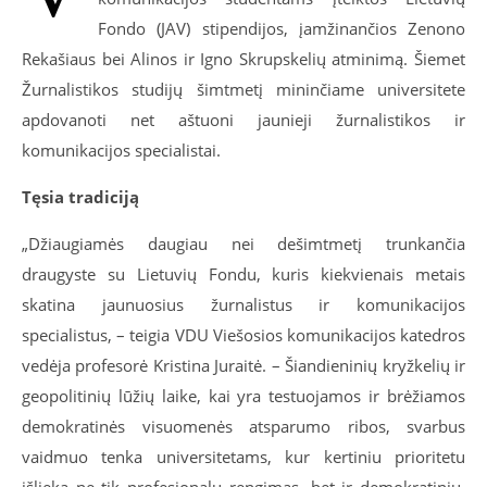
Fondo (JAV) stipendijos, įamžinančios Zenono
Rekašiaus bei Alinos ir Igno Skrupskelių atminimą. Šiemet
Žurnalistikos studijų šimtmetį
mininčiame
universitete
apdovanoti net aštuoni jaunieji žurnalistikos ir
komunikacijos specialistai.
Tęsia tradiciją
„
Džiaugiamės daugiau nei dešimtmetį trunkančia
draugyste su Lietuvių Fondu, kuris kiekvienais metais
skatina jaunuosius žurnalistus ir komunikacijos
specialistus, – teigia
VDU Viešosios komunikacijos katedros
vedėja profesorė Kristina Juraitė. –
Šiandieninių kryžkelių ir
geopolitinių lūžių laike, kai yra testuojamos ir brėžiamos
demokratinės visuomenės atsparumo ribos, svarbus
vaidmuo tenka universitetams, kur kertiniu prioritetu
išlieka ne tik profesionalų rengimas, bet ir demokratinių,