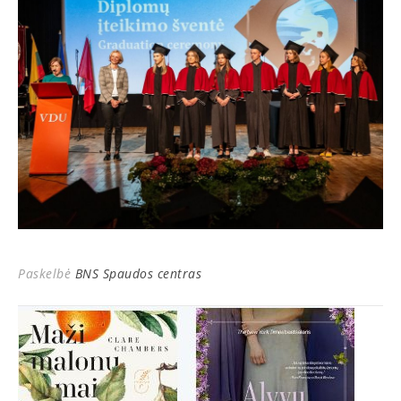
Paskelbė
BNS Spaudos centras