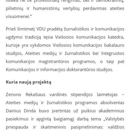
pilietinių ir humanistinių vertybių perdavimas ateities
visuomenei.”
Prieš šimtmetį VDU pradėtą žurnalistikos ir komunikacijos
ugdymo tradiciją tęsia
Viešosios komunikacijos katedra,
kurioje yra vykdomos Viešosios komunikacijos bakalauro
studijos, Ateities medijų ir žurnalistikos bei Integruotos
komunikacijos magistrantūros programos, o taip pat
Komunikacijos ir informacijos doktorantūros studijos.
Kuria naują projektą
Zenono Rekašiaus vardinės stipendijos laimėtojas –
Ateities medijų ir žurnalistikos programos absolventas
Dainius Dinda buvo įvertintas už puikius akademinius
pasiekimus ir apgintą baigiamąjį darbą tema „Valstybės
priespauda ir skaitmeninis pasipriešinimas: valdžios