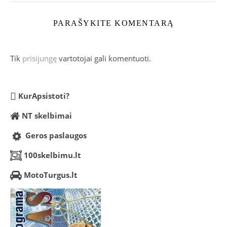
PARAŠYKITE KOMENTARĄ
Tik
prisijungę
vartotojai gali komentuoti.
KurApsistoti?
NT skelbimai
Geros paslaugos
100skelbimu.lt
MotoTurgus.lt