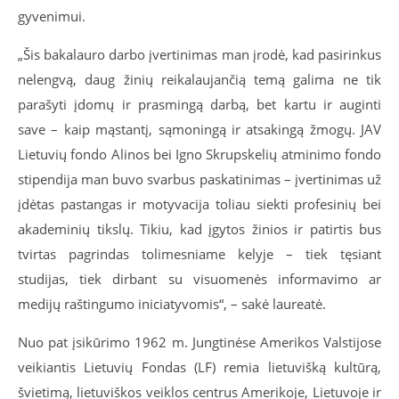
gyvenimui.
„
Šis bakalauro darbo įvertinimas man įrodė, kad pasirinkus
nelengvą, daug žinių reikalaujančią temą galima ne tik
parašyti įdomų ir prasmingą darbą, bet kartu ir auginti
save – kaip mąstantį, sąmoningą ir atsakingą žmogų. JAV
Lietuvių fondo Alinos bei Igno Skrupskelių atminimo fondo
stipendija man buvo svarbus paskatinimas – įvertinimas už
įdėtas pastangas ir motyvacija toliau siekti profesinių bei
akademinių tikslų. Tikiu, kad įgytos žinios ir patirtis bus
tvirtas pagrindas tolimesniame kelyje – tiek tęsiant
studijas, tiek dirbant su visuomenės informavimo ar
medijų raštingumo iniciatyvomis“, – sakė laureatė.
Nuo pat įsikūrimo 1962 m. Jungtinėse Amerikos Valstijose
veikiantis Lietuvių Fondas (LF) remia lietuvišką kultūrą,
švietimą, lietuviškos veiklos centrus Amerikoje, Lietuvoje ir