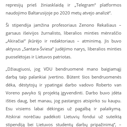
represijų prieš žiniasklaidą ir „Telegram“ platformos
naudojimo Baltarusijoje po 2020 metų atvejo analizė“.
Ši stipendija įamžina profesoriaus Zenono Rekašiaus –
garsaus išeivijos žurnalisto, liberalios minties mėnraščio
„Akiračiai“ įkūrėjo ir redaktoriaus – atminimą. Jis buvo
aktyvus „Santara-Šviesa“ judėjimo narys, liberalios minties
puoselėtojas ir Lietuvos patriotas.
„
Džiaugiuosi, jog VDU bendruomenė mano baigiamąjį
darbą taip palankiai įvertino. Būtent šios bendruomenės
dėka, dėstytojų ir ypatingai darbo vadovo Roberto van
Voreno pavyko šį projektą įgyvendinti. Darbo buvo įdėta
išties daug, bet manau, jog pastangos atsipirko su kaupu.
Esu visiems labai dėkingas už pagalbą ir palaikymą.
Atskirai norėčiau padėkoti Lietuvių fondui už suteiktą
stipendiją bei Lietuvos studentų darbų pripažinimą“, –