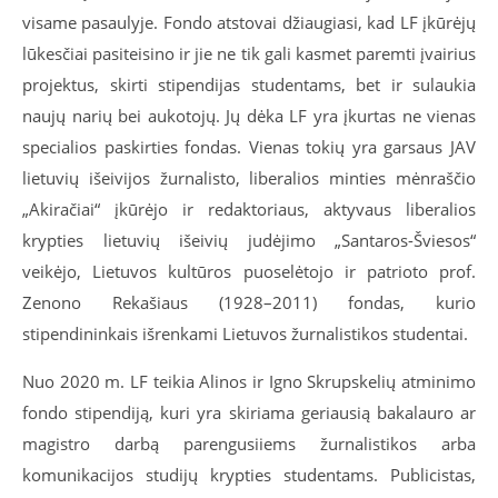
visame pasaulyje. Fondo atstovai džiaugiasi, kad LF įkūrėjų
lūkesčiai pasiteisino ir jie ne tik gali kasmet paremti įvairius
projektus, skirti stipendijas studentams, bet ir sulaukia
naujų narių bei aukotojų. Jų dėka LF yra įkurtas ne vienas
specialios paskirties fondas. Vienas tokių yra garsaus JAV
lietuvių išeivijos žurnalisto, liberalios minties mėnraščio
„Akiračiai“ įkūrėjo ir redaktoriaus, aktyvaus liberalios
krypties lietuvių išeivių judėjimo „Santaros-Šviesos“
veikėjo, Lietuvos kultūros puoselėtojo ir patrioto prof.
Zenono Rekašiaus (1928–2011) fondas, kurio
stipendininkais išrenkami Lietuvos žurnalistikos studentai.
Nuo 2020 m. LF teikia Alinos ir Igno Skrupskelių atminimo
fondo stipendiją, kuri yra skiriama geriausią bakalauro ar
magistro darbą parengusiiems žurnalistikos arba
komunikacijos studijų krypties studentams. Publicistas,