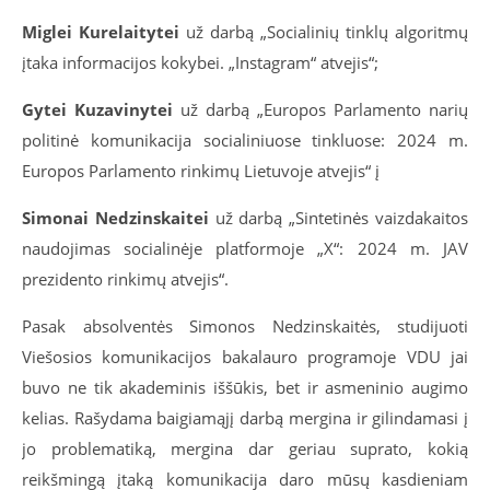
Miglei Kurelaitytei
už darbą „Socialinių tinklų algoritmų
įtaka informacijos kokybei. „Instagram“ atvejis“;
Gytei Kuzavinytei
už darbą „Europos Parlamento narių
politinė komunikacija socialiniuose tinkluose: 2024 m.
Europos Parlamento rinkimų Lietuvoje atvejis“ į
Simonai Nedzinskaitei
už darbą „Sintetinės vaizdakaitos
naudojimas socialinėje platformoje „X“: 2024 m. JAV
prezidento rinkimų atvejis“.
Pasak absolventės Simonos Nedzinskaitės, studijuoti
Viešosios komunikacijos bakalauro programoje VDU jai
buvo ne tik akademinis iššūkis, bet ir asmeninio augimo
kelias. Rašydama baigiamąjį darbą mergina ir gilindamasi į
jo problematiką, mergina dar geriau suprato, kokią
reikšmingą įtaką komunikacija daro mūsų kasdieniam