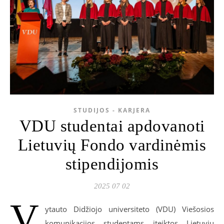
STUDIJOS - KARJERA
VDU studentai apdovanoti
Lietuvių Fondo vardinėmis
stipendijomis
2025 07 02
V
ytauto Didžiojo universiteto (VDU) Viešosios
komunikacijos studentams
įteiktos
Lietuvių