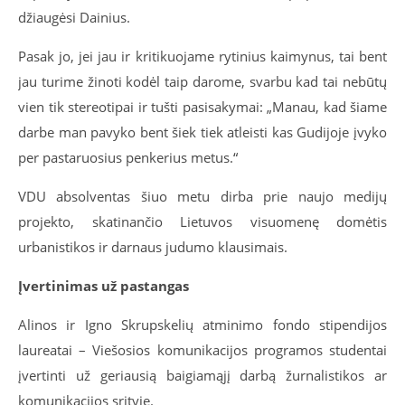
džiaugėsi Dainius.
Pasak jo, jei jau ir kritikuojame rytinius kaimynus, tai bent
jau turime žinoti kodėl taip darome, svarbu kad tai nebūtų
vien tik stereotipai ir tušti pasisakymai: „Manau, kad šiame
darbe man pavyko bent šiek tiek atleisti kas Gudijoje įvyko
per pastaruosius penkerius metus.“
VDU absolventas šiuo metu dirba prie naujo medijų
projekto, skatinančio Lietuvos visuomenę domėtis
urbanistikos ir darnaus judumo klausimais.
Įvertinimas už pastangas
Alinos ir Igno Skrupskelių atminimo fondo stipendijos
laureatai – Viešosios komunikacijos programos studentai
įvertinti už geriausią baigiamąjį darbą žurnalistikos ar
komunikacijos srityje.