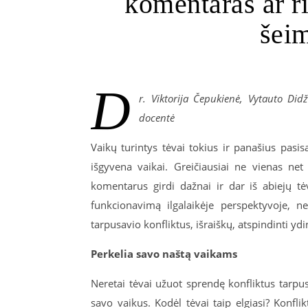
komentaras ar r
šeim
D
r. Viktorija Čepukienė, Vytauto Didž
docentė
Vaikų turintys tėvai tokius ir panašius pa
išgyvena vaikai. Greičiausiai ne vienas net 
komentarus girdi dažnai ir dar iš abiejų tėv
funkcionavimą ilgalaikėje perspektyvoje, ne
tarpusavio konfliktus, išraiškų, atspindinti y
Perkelia savo naštą vaikams
Neretai tėvai užuot sprendę konfliktus tarpusav
savo vaikus. Kodėl tėvai taip elgiasi? Konfli