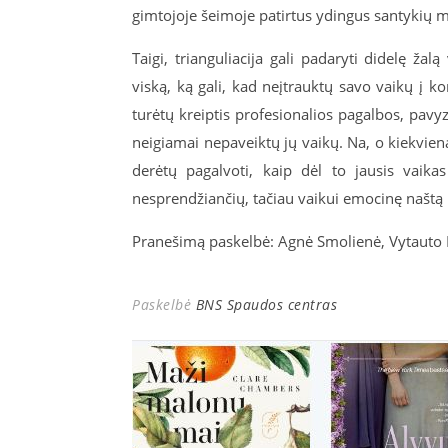
gimtojoje šeimoje patirtus ydingus santykių m
Taigi, trianguliacija gali padaryti didelę žal
viską, ką gali, kad neįtrauktų savo vaikų į kon
turėtų kreiptis profesionalios pagalbos, pavyz
neigiamai nepaveiktų jų vaikų. Na, o kiekvien
derėtų pagalvoti, kaip dėl to jausis vaika
nesprendžiančių, tačiau vaikui emocinę našt
Pranešimą paskelbė: Agnė Smolienė, Vytauto D
Paskelbė
BNS Spaudos centras