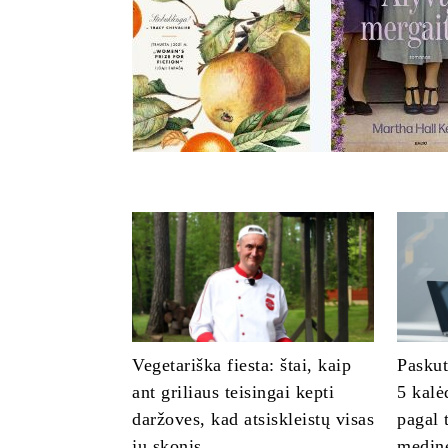
Vegetariška fiesta: štai, kaip
Paskut
ant griliaus teisingai kepti
5 kalė
daržoves, kad atsiskleistų visas
pagal 
jų skonis
medinė