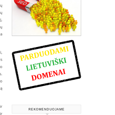
ių
jų
į,
vų
ra
i,
is
vo
s.
vo
tą
ir
REKOMENDUOJAME
ir