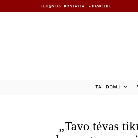
EL.P@ŠTAS
KONTAKTAI
» PASKELBK
TAI ĮDOMU
„Tavo tėvas tik