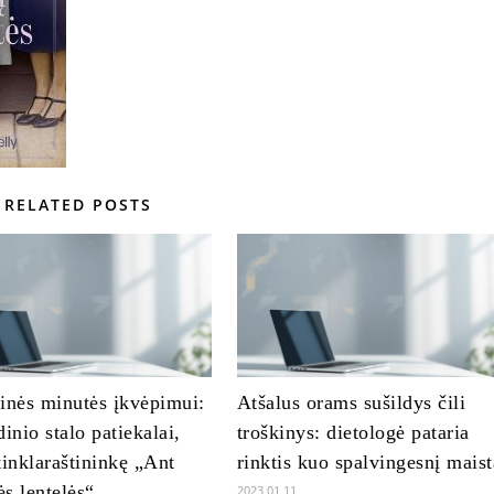
RELATED POSTS
inės minutės įkvėpimui:
Atšalus orams sušildys čili
dinio stalo patiekalai,
troškinys: dietologė pataria
tinklaraštininkę „Ant
rinktis kuo spalvingesnį maist
s lentelės“
2023 01 11