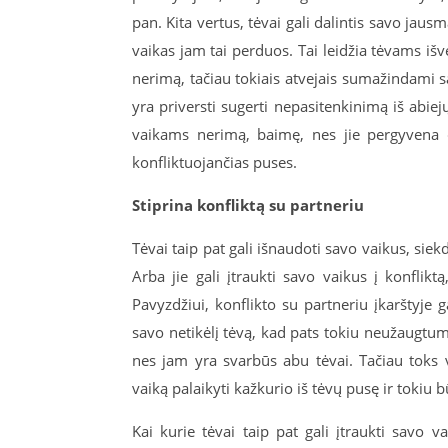
pan. Kita vertus, tėvai gali dalintis savo jaus
vaikas jam tai perduos. Tai leidžia tėvams išv
nerimą, tačiau tokiais atvejais sumažindami s
yra priversti sugerti nepasitenkinimą iš abiej
vaikams nerimą, baimę, nes jie pergyvena d
konfliktuojančias puses.
Stiprina konfliktą su partneriu
Tėvai taip pat gali išnaudoti savo vaikus, si
Arba jie gali įtraukti savo vaikus į konflik
Pavyzdžiui, konflikto su partneriu įkarštyje g
savo netikėlį tėvą, kad pats tokiu neužaugtum“
nes jam yra svarbūs abu tėvai. Tačiau toks v
vaiką palaikyti kažkurio iš tėvų pusę ir tokiu b
Kai kurie tėvai taip pat gali įtraukti savo 