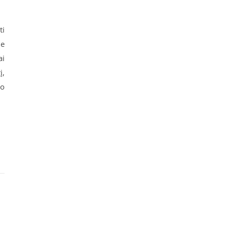
ti
ie
ai
į,
ko