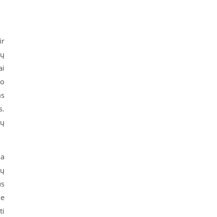
ir
jų
ai
ko
ms
s.
ių
ja
vų
us
ie
ti