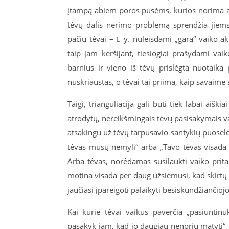
įtampą abiem poros pusėms, kurios norima ats
tėvų dalis nerimo problemą sprendžia jiems
pačių tėvai – t. y. nuleisdami „garą“ vaiko ak
taip jam keršijant, tiesiogiai prašydami va
barnius ir vieno iš tėvų prislėgtą nuotaiką 
nuskriaustas, o tėvai tai priima, kaip savaim
Taigi, trianguliacija gali būti tiek labai aiškia
atrodytų, nereikšmingais tėvų pasisakymais vai
atsakingu už tėvų tarpusavio santykių puoselė
tėvas mūsų nemyli“ arba „Tavo tėvas visada 
Arba tėvas, norėdamas susilaukti vaiko prit
motina visada per daug užsiėmusi, kad skirtų
jaučiasi įpareigoti palaikyti besiskundžiančiojo
Kai kurie tėvai vaikus paverčia „pasiuntinu
pasakyk jam, kad jo daugiau nenoriu matyti“, 