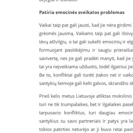
Patiria emocinės sveikatos problemas
Vaikai taip pat gali jausti, kad jie nėra girdim
grėsmės jausmą. Vaikams taip pat gali išsivy
tėvų atžvilgiu, o tai gali sukelti emocinių ir 
formuojant pasitikėjimu ir saugiu prieraišum
savivertę, nes jie gali pradėti manyti, kad ji
tai yra neįveikiama užduotis, todėl ilgainiui 
Be to, konfliktai gali turėti įtakos net ir vai
santykių šeimoje gali kelti galvos, skrandžio 
Prieš kelis metus Lietuvoje atliktas mokslinis
turi ne tik trumpalaikes, bet ir ilgalaikes pa
tarpusavio konfliktus, turi daugiau emoc
santykius su savo partneriais ir patys yra la
tokios patirties neturėjo ar ji buvo retai pasi