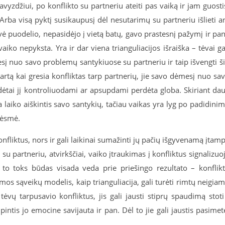
vyzdžiui, po konflikto su partneriu ateiti pas vaiką ir jam guosti
Arba visą pyktį susikaupusį dėl nesutarimų su partneriu išlieti a
vė puodelio, nepasidėjo į vietą batų, gavo prastesnį pažymį ir pan
iko nepyksta. Yra ir dar viena trianguliacijos išraiška – tėvai ga
sį nuo savo problemų santykiuose su partneriu ir taip išvengti š
rtą kai gresia konfliktas tarp partnerių, jie savo dėmesį nuo sa
ėtai jį kontroliuodami ar apsupdami perdėta globa. Skiriant da
 laiko aiškintis savo santykių, tačiau vaikas yra lyg po padidini
rėsmė.
onfliktus, nors ir gali laikinai sumažinti jų pačių išgyvenamą įtam
su partneriu, atvirkščiai, vaiko įtraukimas į konfliktus signalizuo
 to toks būdas visada veda prie priešingo rezultato – konflik
imos sąveikų modelis, kaip trianguliacija, gali turėti rimtų neigia
ėvų tarpusavio konfliktus, jis gali jausti stiprų spaudimą stoti
pintis jo emocine savijauta ir pan. Dėl to jie gali jaustis pasimet