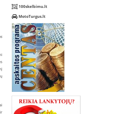
100skelbimu.lt
MotoTurgus.lt
os
mi
us
nį
vų
ai
ir