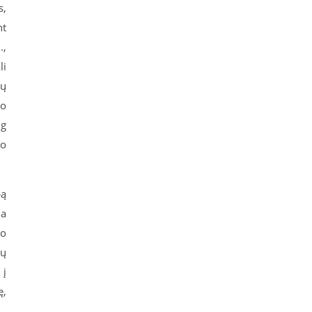
s,
nt
.,
li
ių
vo
ug
mo
pą
ja
to
mų
 į
ę,