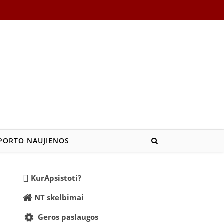
PORTO NAUJIENOS
KurApsistoti?
NT skelbimai
Geros paslaugos