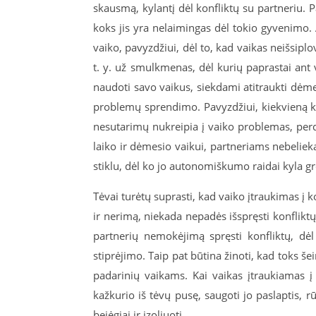
skausmą, kylantį dėl konfliktų su partneriu. Pa
koks jis yra nelaimingas dėl tokio gyvenimo. 
vaiko, pavyzdžiui, dėl to, kad vaikas neišsiplo
t. y. už smulkmenas, dėl kurių paprastai ant va
naudoti savo vaikus, siekdami atitraukti dėme
problemų sprendimo. Pavyzdžiui, kiekvieną ka
nesutarimų nukreipia į vaiko problemas, perd
laiko ir dėmesio vaikui, partneriams nebelieka
stiklu, dėl ko jo autonomiškumo raidai kyla g
Tėvai turėtų suprasti, kad vaiko įtraukimas į k
ir nerimą, niekada nepadės išspręsti konfliktų 
partnerių nemokėjimą spręsti konfliktų, dėl
stiprėjimo. Taip pat būtina žinoti, kad toks še
padarinių vaikams. Kai vaikas įtraukiamas į t
kažkurio iš tėvų pusę, saugoti jo paslaptis, rū
bejėgiai ir izoliuoti.