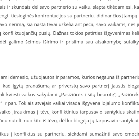
mais ir skundais dėl savo partnerio su vaiku, slapta tikėdamiesi, k
engti tiesioginės konfrontacijos su partneriu, didinančios įtampą 
avo nerimą, šią naštą tėvai užkelia ant pečių savo vaikams, nes j
ų konfliktuojančių pusių. Dažnas tokios patirties išgyvenimas kel
ėl galimo šeimos iširimo ir prisiima sau atsakomybę sutaiky
ekdami dėmesio, užuojautos ir paramos, kurios negauna iš partneri
tą, kad įgytų pranašumą ar priverstų savo partnerį jaustis bloga
ali kviesti vaikus sakydami „Pasižiūrėk į šitą beprotę“, „Pažiūrėk
 ir pan. Tokiais atvejais vaikai visada išgyvena lojalumo konflikt
aiko įtraukimas į tėvų konfliktinius tarpusavio santykius skati
ūdu nutolti nuo kito iš tėvų, dėl ko blogėja jų tarpusavio santykiai
vaikus į konfliktus su partneriu, siekdami sumažinti savo emoci