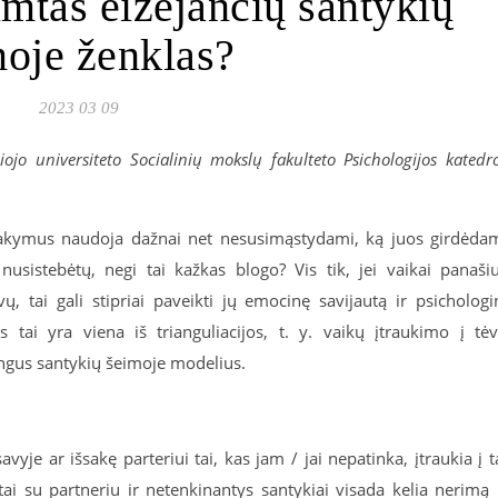
imtas eižėjančių santykių
oje ženklas?
2023 03 09
iojo universiteto Socialinių mokslų fakulteto Psichologijos katedr
sisakymus naudoja dažnai net nesusimąstydami, ką juos girdėda
nusistebėtų, negi tai kažkas blogo? Vis tik, jei vaikai panaši
ų, tai gali stipriai paveikti jų emocinę savijautą ir psichologi
s tai yra viena iš trianguliacijos, t. y. vaikų įtraukimo į tė
dingus santykių šeimoje modelius.
yje ar išsakę parteriui tai, kas jam / jai nepatinka, įtraukia į t
ktai su partneriu ir netenkinantys santykiai visada kelia nerimą 