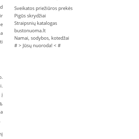
ad
Sveikatos priežiūros prekės
ir
Pigūs skrydžiai
Straipsnių katalogas
ie
bustonuoma.lt
ia
Namai, sodybos, kotedžai
ti
# >
Jūsų nuoroda!
< #
o.
i.
 į
ą,
na
.
nį