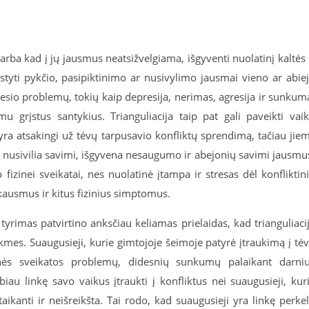
i arba kad į jų jausmus neatsižvelgiama, išgyventi nuolatinį kaltės 
styti pykčio, pasipiktinimo ar nusivylimo jausmai vieno ar abie
elgesio problemų, tokių kaip depresija, nerimas, agresija ir sunkum
u grįstus santykius. Trianguliacija taip pat gali paveikti vai
e yra atsakingi už tėvų tarpusavio konfliktų sprendimą, tačiau jie
jie nusivilia savimi, išgyvena nesaugumo ir abejonių savimi jausmu
ko fizinei sveikatai, nes nuolatinė įtampa ir stresas dėl konfliktin
skausmus ir kitus fizinius simptomus.
 tyrimas patvirtino anksčiau keliamas prielaidas, kad trianguliaci
sekmes. Suaugusieji, kurie gimtojoje šeimoje patyrė įtraukimą į tė
inės sveikatos problemų, didesnių sunkumų palaikant darni
biau linkę savo vaikus įtraukti į konfliktus nei suaugusieji, kur
taikanti ir neišreikšta. Tai rodo, kad suaugusieji yra linkę perkel