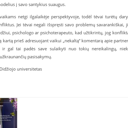
odelius į savo santykius suaugus.
ą vaikams netgi ilgalaikėje perspektyvoje, todėl tėvai turėtų dary
fliktus. Jei tėvai negali išspręsti savo problemų savarankiškai, j
džiui, psichologo ar psichoterapeuto, kad užtikrintų, jog konflikt
ą kartą prieš adresuojant vaikui „nekaltą“ komentarą apie partner
s ir gal tai padės save sulaikyti nuo tokių nereikalingų, nie
ą užkraunančių pasisakymų.
idžiojo universitetas