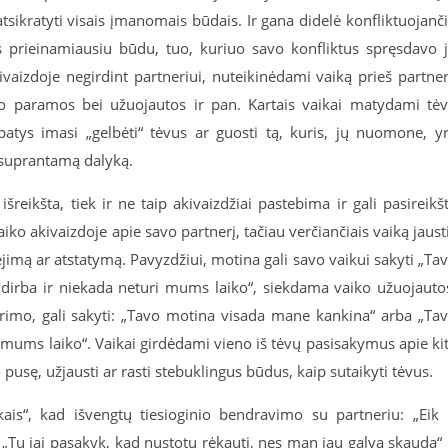
ikratyti visais įmanomais būdais. Ir gana didelė konfliktuojanč
 prieinamiausiu būdu, tuo, kuriuo savo konfliktus spręsdavo 
ivaizdoje negirdint partneriui, nuteikinėdami vaiką prieš partner
iko paramos bei užuojautos ir pan. Kartais vaikai matydami tė
patys imasi „gelbėti“ tėvus ar guosti tą, kuris, jų nuomone, y
e suprantamą dalyką.
i išreikšta, tiek ir ne taip akivaizdžiai pastebima ir gali pasireikšt
ko akivaizdoje apie savo partnerį, tačiau verčiančiais vaiką jaust
jimą ar atstatymą. Pavyzdžiui, motina gali savo vaikui sakyti „Ta
dirba ir niekada neturi mums laiko“, siekdama vaiko užuojauto
arimo, gali sakyti: „Tavo motina visada mane kankina“ arba „Ta
 mums laiko“. Vaikai girdėdami vieno iš tėvų pasisakymus apie ki
 pusę, užjausti ar rasti stebuklingus būdus, kaip sutaikyti tėvus.
kais“, kad išvengtų tiesioginio bendravimo su partneriu: „Eik 
„Tu jai pasakyk, kad nustotų rėkauti, nes man jau galvą skauda“ 