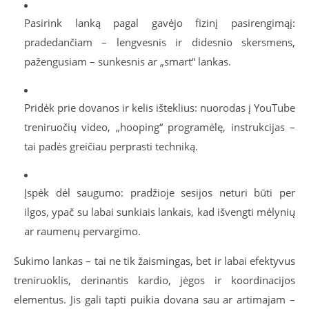
Pasirink lanką pagal gavėjo fizinį pasirengimąį:
pradedančiam – lengvesnis ir didesnio skersmens,
pažengusiam – sunkesnis ar „smart“ lankas.
Pridėk prie dovanos ir kelis išteklius: nuorodas į YouTube
treniruočių video, „hooping“ programėlę, instrukcijas –
tai padės greičiau perprasti techniką.
Įspėk dėl saugumo: pradžioje sesijos neturi būti per
ilgos, ypač su labai sunkiais lankais, kad išvengti mėlynių
ar raumenų pervargimo.
Sukimo lankas – tai ne tik žaismingas, bet ir labai efektyvus
treniruoklis, derinantis kardio, jėgos ir koordinacijos
elementus. Jis gali tapti puikia dovana sau ar artimajam –