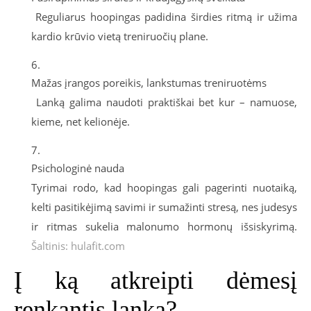
Reguliarus hoopingas padidina širdies ritmą ir užima
kardio krūvio vietą treniruočių plane.
Mažas įrangos poreikis, lankstumas treniruotėms
Lanką galima naudoti praktiškai bet kur – namuose,
kieme, net kelionėje.
Psichologinė nauda
Tyrimai rodo, kad hoopingas gali pagerinti nuotaiką,
kelti pasitikėjimą savimi ir sumažinti stresą, nes judesys
ir ritmas sukelia malonumo hormonų išsiskyrimą.
Šaltinis:
hulafit.com
Į ką atkreipti dėmesį
renkantis lanką?