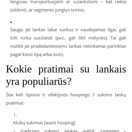
lengviau transportuojami ar sulankstomi – bet reikia
įsitikinti, ar segmento jungtys tvirtos.
Sauga
: jei lankas labai sunkus ir naudojamas ilgai, gali
kilti rizika susižaloti (pvz., gali likti mėlynės). Tai gali
nutikti jei pradedantiesiems lankas netinkamai parinktas
pagal kūno tipą arba svorį.
Kokie pratimai su lankais
yra populiarūs?
Štai keli tipiniai ir efektyvūs hoopingo / sukimo lankų
pratimai:
Klubų sukimas (waist hooping)
– tradicinis sukimo lankas aplink juosmenį –