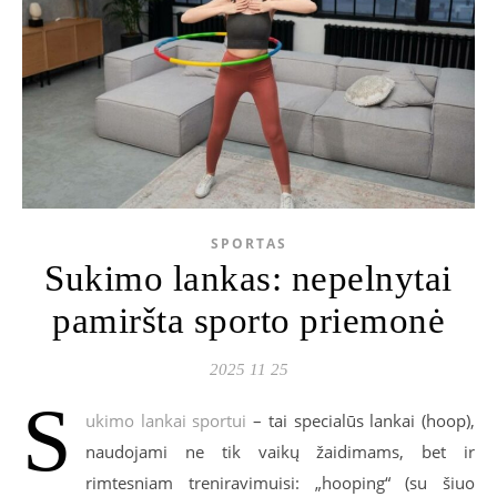
SPORTAS
Sukimo lankas: nepelnytai
pamiršta sporto priemonė
2025 11 25
S
ukimo lankai sportui
– tai specialūs lankai (hoop),
naudojami ne tik vaikų žaidimams, bet ir
rimtesniam treniravimuisi: „hooping“ (su šiuo