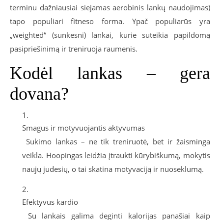
terminu dažniausiai siejamas aerobinis lankų naudojimas)
tapo populiari fitneso forma. Ypač populiarūs yra
„weighted“ (sunkesni) lankai, kurie suteikia papildomą
pasipriešinimą ir treniruoja raumenis.
Kodėl lankas – gera
dovana?
Smagus ir motyvuojantis aktyvumas
Sukimo lankas – ne tik treniruotė, bet ir žaisminga
veikla. Hoopingas leidžia įtraukti kūrybiškumą, mokytis
naujų judesių, o tai skatina motyvaciją ir nuoseklumą.
Efektyvus kardio
Su lankais galima deginti kalorijas panašiai kaip