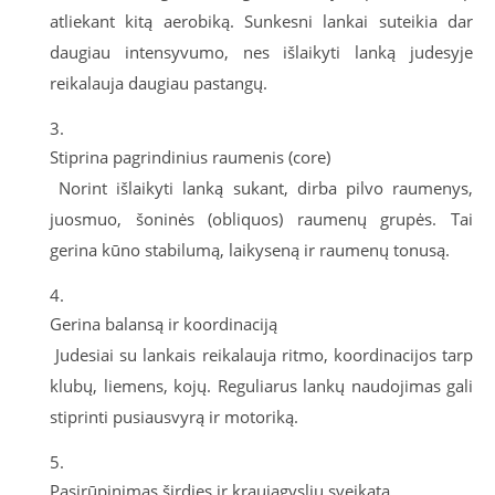
atliekant kitą aerobiką. Sunkesni lankai suteikia dar
daugiau intensyvumo, nes išlaikyti lanką judesyje
reikalauja daugiau pastangų.
Stiprina pagrindinius raumenis (core)
Norint išlaikyti lanką sukant, dirba pilvo raumenys,
juosmuo, šoninės (obliquos) raumenų grupės. Tai
gerina kūno stabilumą, laikyseną ir raumenų tonusą.
Gerina balansą ir koordinaciją
Judesiai su lankais reikalauja ritmo, koordinacijos tarp
klubų, liemens, kojų. Reguliarus lankų naudojimas gali
stiprinti pusiausvyrą ir motoriką.
Pasirūpinimas širdies ir kraujagyslių sveikata