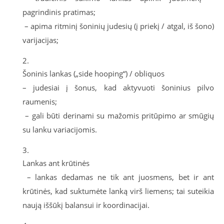
pagrindinis pratimas;
– apima ritminį šoninių judesių (į priekį / atgal, iš šono)
varijacijas;
Šoninis lankas („side hooping“) / obliquos
– judesiai į šonus, kad aktyvuoti šoninius pilvo
raumenis;
– gali būti derinami su mažomis pritūpimo ar smūgių
su lanku variacijomis.
Lankas ant krūtinės
– lankas dedamas ne tik ant juosmens, bet ir ant
krūtinės, kad suktumėte lanką virš liemens; tai suteikia
naują iššūkį balansui ir koordinacijai.