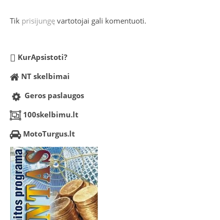
Tik
prisijungę
vartotojai gali komentuoti.
KurApsistoti?
NT skelbimai
Geros paslaugos
100skelbimu.lt
MotoTurgus.lt