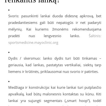
Svoris
: pasunkinti lankai duoda didesnę apkrovą, bet
pradedantiesiems gali būti nepatogūs ir net padaryti
mėlynių. Kai kuriems žmonėms rekomenduojama
pradėti nuo lengvesnio lanko.
Šaltinis:
sportsmedicine.mayoclinic.org
Dydis / skersmuo
: lanko dydis turi būti tinkamas –
geriausia, kad lankas, pastatytas vertikaliai, siektų tarp
liemens ir krūtinės, priklausomai nuo svorio ir patirties.
Medžiaga ir konstrukcija
: kai kurie lankai turi putplasčio
apvalkalą, kad būtų malonesnis kontaktas su kūnu. Kiti
lankai yra sujungti segmentais („smart hoop“), todėl