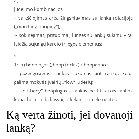
Judėjimo kombinacijos
– vaikščiojimas arba žingsniavimas su lanką rotacijoje
(„marching hooping“);
– šokinėjimas, pritūpimai, lunges su lankų sukimu – tai
leidžia sujungti kardio ir jėgos elementus;
Trikų hoopingas („hoop tricks“) / hoopdance
– pažengusiems: lankas sukamas ant rankų, kojų;
galima mokytis įvairių „flow“ judesių;
– „off-body“ hoopingas – lankas ne tik sukasi aplink
kūną, bet ir juda laisvai, atliekant šou elementus.
Ką verta žinoti, jei dovanoji
lanką?