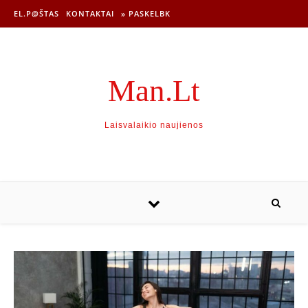
EL.P@ŠTAS
KONTAKTAI
» PASKELBK
Man.Lt
Laisvalaikio naujienos