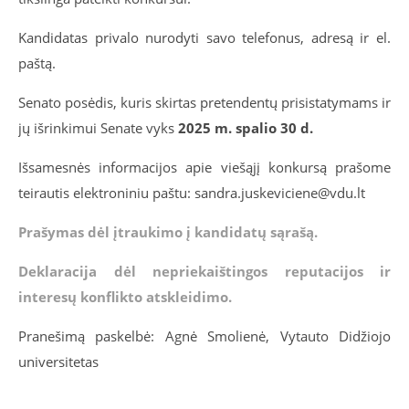
Kandidatas privalo nurodyti savo telefonus, adresą ir el.
paštą.
Senato posėdis, kuris skirtas pretendentų prisistatymams ir
jų išrinkimui Senate vyks
2025 m. spalio 30 d.
Išsamesnės informacijos apie viešąjį konkursą prašome
teirautis elektroniniu paštu: sandra.juskeviciene@vdu.lt
Prašymas dėl įtraukimo į kandidatų sąrašą.
Deklaracija dėl nepriekaištingos reputacijos ir
interesų konflikto atskleidimo.
Pranešimą paskelbė: Agnė Smolienė, Vytauto Didžiojo
universitetas