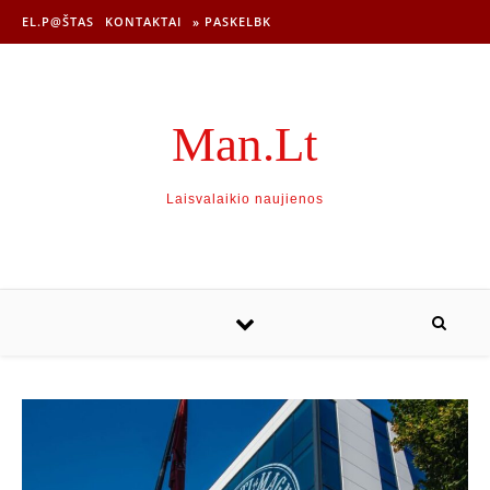
EL.P@ŠTAS
KONTAKTAI
» PASKELBK
Man.Lt
Laisvalaikio naujienos