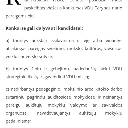
paskelbtas viešasis konkursas VDU Tarybos nario
pareigoms eiti.
Konkurse gali dalyvauti kandidatai:
a) turintys aukštąjį išsilavinimą ir ėję arba einantys
atsakingas pareigas švietimo, mokslo, kultūros, viešosios
veiklos ar verslo srityse;
b) turintys žinių ir gebėjimų, padedančių siekti VDU
strateginių tikslų ir įgyvendinti VDU misiją;
c) nedirbantys pedagoginio, mokslinio arba kitokio darbo
sutartiniu pagrindu aukštosiose mokyklose ir neinantys
pareigų aukštųjų mokyklų valdymo ar savivaldos
organuose, nevadovaujantys aukštųjų mokyklų
padaliniams;