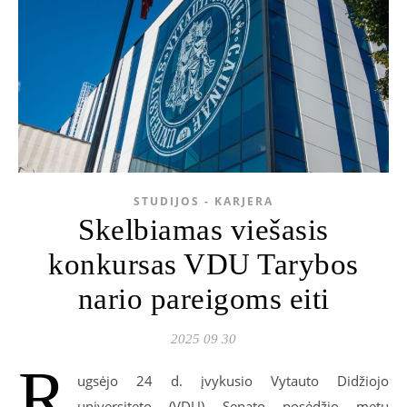
STUDIJOS - KARJERA
Skelbiamas viešasis
konkursas VDU Tarybos
nario pareigoms eiti
2025 09 30
R
ugsėjo 24 d. įvykusio Vytauto Didžiojo
universiteto (VDU) Senato posėdžio metu