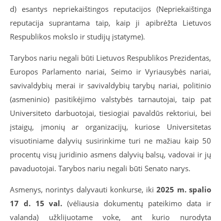
d) esantys nepriekaištingos reputacijos (Nepriekaištinga
reputacija suprantama taip, kaip ji apibrėžta Lietuvos
Respublikos mokslo ir studijų įstatyme).
Tarybos nariu negali būti Lietuvos Respublikos Prezidentas,
Europos Parlamento nariai, Seimo ir Vyriausybės nariai,
savivaldybių merai ir savivaldybių tarybų nariai, politinio
(asmeninio) pasitikėjimo valstybės tarnautojai, taip pat
Universiteto darbuotojai, tiesiogiai pavaldūs rektoriui, bei
įstaigų, įmonių ar organizacijų, kuriose Universitetas
visuotiniame dalyvių susirinkime turi ne mažiau kaip 50
procentų visų juridinio asmens dalyvių balsų, vadovai ir jų
pavaduotojai. Tarybos nariu negali būti Senato narys.
Asmenys, norintys dalyvauti konkurse, iki
2025 m. spalio
17 d. 15 val.
(vėliausia dokumentų pateikimo data ir
valanda) užklijuotame voke, ant kurio nurodyta