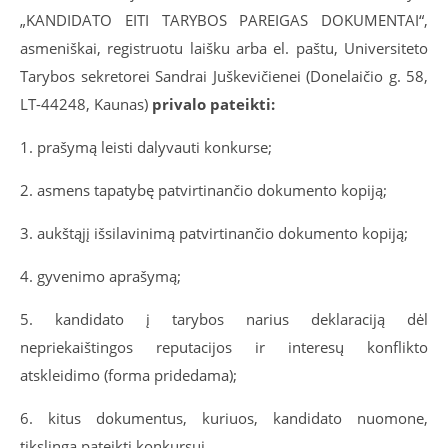
„KANDIDATO EITI TARYBOS PAREIGAS DOKUMENTAI“,
asmeniškai, registruotu laišku arba el. paštu, Universiteto
Tarybos sekretorei Sandrai Juškevičienei (Donelaičio g. 58,
LT-44248, Kaunas)
privalo pateikti:
1. prašymą leisti dalyvauti konkurse;
2. asmens tapatybę patvirtinančio dokumento kopiją;
3. aukštąjį išsilavinimą patvirtinančio dokumento kopiją;
4. gyvenimo aprašymą;
5. kandidato į tarybos narius deklaraciją dėl
nepriekaištingos reputacijos ir interesų konflikto
atskleidimo (forma pridedama);
6. kitus dokumentus, kuriuos, kandidato nuomone,
tikslinga pateikti konkursui.