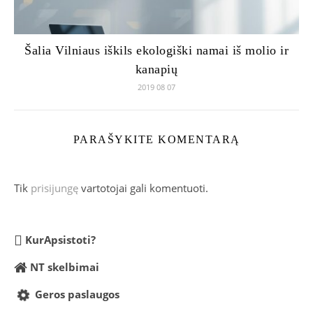
Šalia Vilniaus iškils ekologiški namai iš molio ir
kanapių
2019 08 07
PARAŠYKITE KOMENTARĄ
Tik
prisijungę
vartotojai gali komentuoti.
KurApsistoti?
NT skelbimai
Geros paslaugos