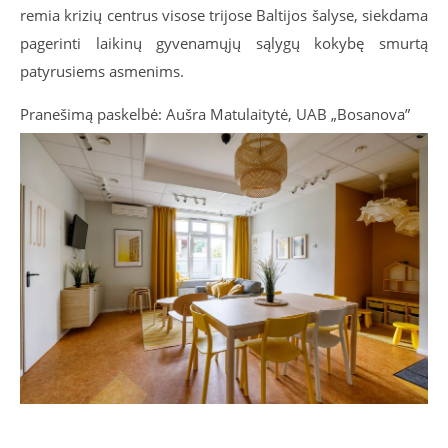
remia krizių centrus visose trijose Baltijos šalyse, siekdama
pagerinti laikinų gyvenamųjų sąlygų kokybę smurtą
patyrusiems asmenims.
Pranešimą paskelbė: Aušra Matulaitytė, UAB „Bosanova”