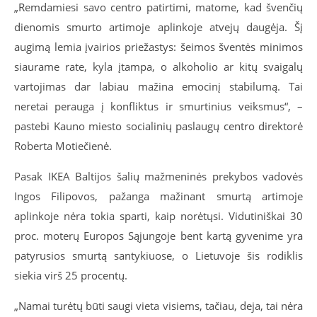
„Remdamiesi savo centro patirtimi, matome, kad švenčių
dienomis smurto artimoje aplinkoje atvejų daugėja. Šį
augimą lemia įvairios priežastys: šeimos šventės minimos
siaurame rate, kyla įtampa, o alkoholio ar kitų svaigalų
vartojimas dar labiau mažina emocinį stabilumą. Tai
neretai perauga į konfliktus ir smurtinius veiksmus“, –
pastebi Kauno miesto socialinių paslaugų centro direktorė
Roberta Motiečienė.
Pasak IKEA Baltijos šalių mažmeninės prekybos vadovės
Ingos Filipovos, pažanga mažinant smurtą artimoje
aplinkoje nėra tokia sparti, kaip norėtųsi. Vidutiniškai 30
proc. moterų Europos Sąjungoje bent kartą gyvenime yra
patyrusios smurtą santykiuose, o Lietuvoje šis rodiklis
siekia virš 25 procentų.
„Namai turėtų būti saugi vieta visiems, tačiau, deja, tai nėra