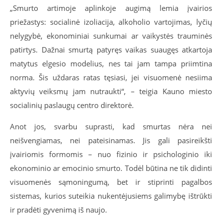
„Smurto artimoje aplinkoje augimą lemia įvairios
priežastys: socialinė izoliacija, alkoholio vartojimas, lyčių
nelygybė, ekonominiai sunkumai ar vaikystės trauminės
patirtys. Dažnai smurtą patyręs vaikas suaugęs atkartoja
matytus elgesio modelius, nes tai jam tampa priimtina
norma. Šis uždaras ratas tęsiasi, jei visuomenė nesiima
aktyvių veiksmų jam nutraukti“, – teigia Kauno miesto
socialinių paslaugų centro direktorė.
Anot jos, svarbu suprasti, kad smurtas nėra nei
neišvengiamas, nei pateisinamas. Jis gali pasireikšti
įvairiomis formomis – nuo fizinio ir psichologinio iki
ekonominio ar emocinio smurto. Todėl būtina ne tik didinti
visuomenės sąmoningumą, bet ir stiprinti pagalbos
sistemas, kurios suteikia nukentėjusiems galimybę ištrūkti
ir pradėti gyvenimą iš naujo.