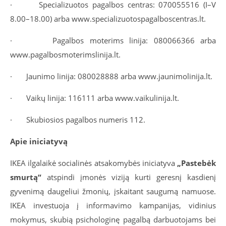
· Specializuotos pagalbos centras: 070055516 (I–V
8.00–18.00) arba www.specializuotospagalboscentras.lt.
· Pagalbos moterims linija: 080066366 arba
www.pagalbosmoterimslinija.lt.
· Jaunimo linija: 080028888 arba www.jaunimolinija.lt.
· Vaikų linija: 116111 arba www.vaikulinija.lt.
· Skubiosios pagalbos numeris 112.
Apie iniciatyvą
IKEA ilgalaikė socialinės atsakomybės iniciatyva
„Pastebėk
smurtą“
atspindi įmonės viziją kurti geresnį kasdienį
gyvenimą daugeliui žmonių, įskaitant saugumą namuose.
IKEA investuoja į informavimo kampanijas, vidinius
mokymus, skubią psichologinę pagalbą darbuotojams bei