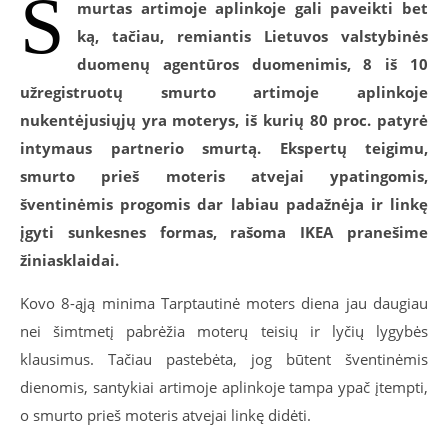
S
murtas artimoje aplinkoje gali paveikti bet
ką, tačiau, remiantis Lietuvos valstybinės
duomenų agentūros duomenimis, 8 iš 10
užregistruotų smurto artimoje aplinkoje
nukentėjusiųjų yra moterys, iš kurių 80 proc. patyrė
intymaus partnerio smurtą. Ekspertų teigimu,
smurto prieš moteris atvejai ypatingomis,
šventinėmis progomis dar labiau padažnėja ir linkę
įgyti sunkesnes formas, rašoma IKEA pranešime
žiniasklaidai.
Kovo 8-ąją minima Tarptautinė moters diena jau daugiau
nei šimtmetį pabrėžia moterų teisių ir lyčių lygybės
klausimus. Tačiau pastebėta, jog būtent šventinėmis
dienomis, santykiai artimoje aplinkoje tampa ypač įtempti,
o smurto prieš moteris atvejai linkę didėti.