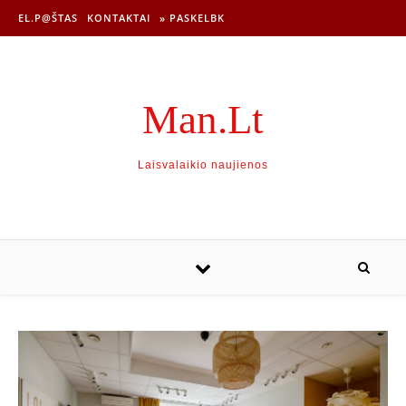
EL.P@ŠTAS
KONTAKTAI
» PASKELBK
Man.Lt
Laisvalaikio naujienos