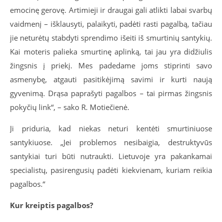
emocinę gerovę. Artimieji ir draugai gali atlikti labai svarbų
vaidmenį – išklausyti, palaikyti, padėti rasti pagalbą, tačiau
jie neturėtų stabdyti sprendimo išeiti iš smurtinių santykių.
Kai moteris palieka smurtinę aplinką, tai jau yra didžiulis
žingsnis į priekį. Mes padedame joms stiprinti savo
asmenybę, atgauti pasitikėjimą savimi ir kurti naują
gyvenimą. Drąsa paprašyti pagalbos – tai pirmas žingsnis
pokyčių link“, – sako R. Motiečienė.
Ji priduria, kad niekas neturi kentėti smurtiniuose
santykiuose. „Jei problemos nesibaigia, destruktyvūs
santykiai turi būti nutraukti. Lietuvoje yra pakankamai
specialistų, pasirengusių padėti kiekvienam, kuriam reikia
pagalbos.“
Kur kreiptis pagalbos?