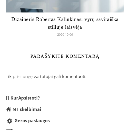
Dizaineris Robertas Kalinkinas: vyrų saviraiška
stiliuje laisvėja
2020 10 06
PARAŠYKITE KOMENTARĄ
Tik
prisijungę
vartotojai gali komentuoti.
KurApsistoti?
NT skelbimai
Geros paslaugos