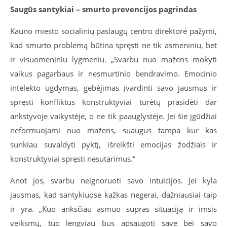
Saugūs santykiai – smurto prevencijos pagrindas
Kauno miesto socialinių paslaugų centro direktorė pažymi,
kad smurto problemą būtina spręsti ne tik asmeniniu, bet
ir visuomeniniu lygmeniu. „Svarbu nuo mažens mokyti
vaikus pagarbaus ir nesmurtinio bendravimo. Emocinio
intelekto ugdymas, gebėjimas įvardinti savo jausmus ir
spręsti konfliktus konstruktyviai turėtų prasidėti dar
ankstyvoje vaikystėje, o ne tik paauglystėje. Jei šie įgūdžiai
neformuojami nuo mažens, suaugus tampa kur kas
sunkiau suvaldyti pyktį, išreikšti emocijas žodžiais ir
konstruktyviai spręsti nesutarimus.“
Anot jos, svarbu neignoruoti savo intuicijos. Jei kyla
jausmas, kad santykiuose kažkas negerai, dažniausiai taip
ir yra. „Kuo anksčiau asmuo supras situaciją ir imsis
veiksmų, tuo lengviau bus apsaugoti save bei savo