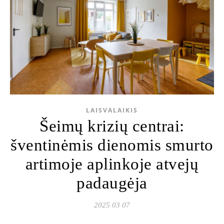
LAISVALAIKIS
Šeimų krizių centrai:
šventinėmis dienomis smurto
artimoje aplinkoje atvejų
padaugėja
2025 03 07