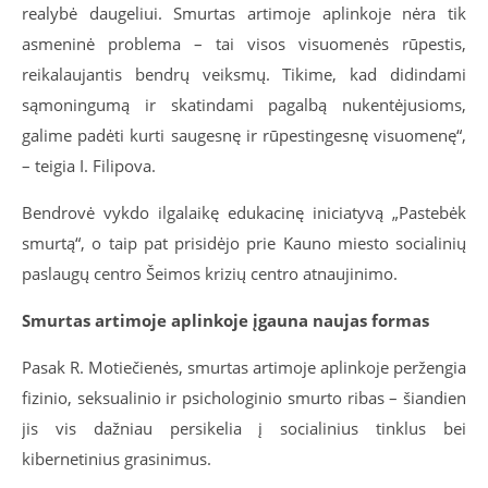
realybė daugeliui. Smurtas artimoje aplinkoje nėra tik
asmeninė problema – tai visos visuomenės rūpestis,
reikalaujantis bendrų veiksmų. Tikime, kad didindami
sąmoningumą ir skatindami pagalbą nukentėjusioms,
galime padėti kurti saugesnę ir rūpestingesnę visuomenę“,
– teigia I. Filipova.
Bendrovė vykdo ilgalaikę edukacinę iniciatyvą „Pastebėk
smurtą“, o taip pat prisidėjo prie Kauno miesto socialinių
paslaugų centro Šeimos krizių centro atnaujinimo.
Smurtas artimoje aplinkoje įgauna naujas formas
Pasak R. Motiečienės, smurtas artimoje aplinkoje peržengia
fizinio, seksualinio ir psichologinio smurto ribas – šiandien
jis vis dažniau persikelia į socialinius tinklus bei
kibernetinius grasinimus.