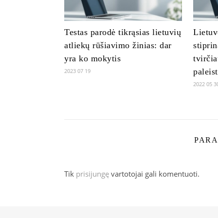
Testas parodė tikrąsias lietuvių
Lietuv
atliekų rūšiavimo žinias: dar
stipri
yra ko mokytis
tvirči
paleis
2023 07 19
2022 05 3
PARA
Tik
prisijungę
vartotojai gali komentuoti.