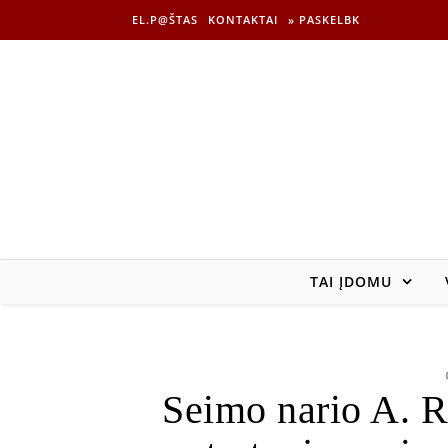
EL.P@ŠTAS
KONTAKTAI
» PASKELBK
TAI ĮDOMU
Seimo nario A. R