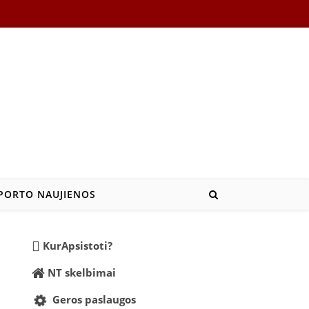
PORTO NAUJIENOS
KurApsistoti?
NT skelbimai
Geros paslaugos