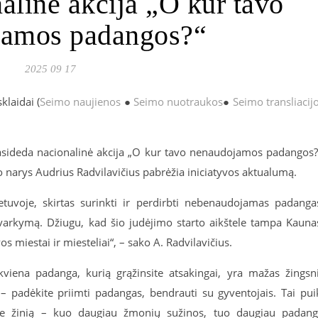
nalinė akcija „O kur tavo
jamos padangos?“
2025 09 17
klaidai (
Seimo naujienos
●
Seimo nuotraukos
●
Seimo transliacij
rasideda nacionalinė akcija „O kur tavo nenaudojamos padangos?
o narys Audrius Radvilavičius pabrėžia iniciatyvos aktualumą.
etuvoje, skirtas surinkti ir perdirbti nebenaudojamas padanga
varkymą. Džiugu, kad šio judėjimo starto aikštele tampa Kauna
s miestai ir miesteliai“, – sako A. Radvilavičius.
kviena padanga, kurią grąžinsite atsakingai, yra mažas žingsn
 – padėkite priimti padangas, bendrauti su gyventojais. Tai pui
skite žinią – kuo daugiau žmonių sužinos, tuo daugiau padan