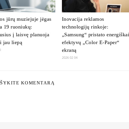
os jūrų muziejuje jėgas
Inovacija reklamos
na 19 ruoniukų:
technologijų rinkoje:
ausius į laisvę planuoja
„Samsung“ pristato energiška
ti jau liepą
efektyvų „Color E-Paper“
ekraną
0
2026 02 04
ŠYKITE KOMENTARĄ