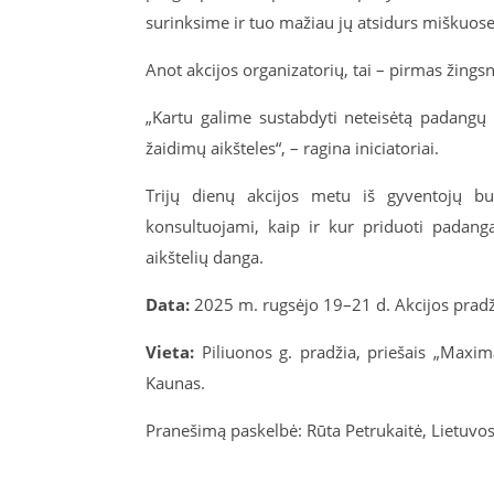
surinksime ir tuo mažiau jų atsidurs miškuose
Anot akcijos organizatorių, tai – pirmas žingsn
„Kartu galime sustabdyti neteisėtą padangų
žaidimų aikšteles“, – ragina iniciatoriai.
Trijų dienų akcijos metu iš gyventojų 
konsultuojami, kaip ir kur priduoti padang
aikštelių danga.
Data:
2025 m. rugsėjo 19–21 d. Akcijos pradži
Vieta:
Piliuonos g. pradžia, priešais „Maxi
Kaunas.
Pranešimą paskelbė: Rūta Petrukaitė, Lietuvos