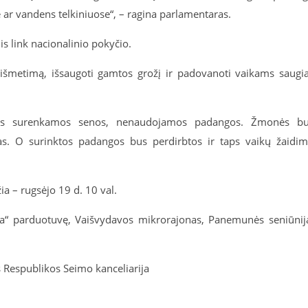
 ar vandens telkiniuose“, – ragina parlamentaras.
is link nacionalinio pokyčio.
 išmetimą, išsaugoti gamtos grožį ir padovanoti vaikams saugi
bus surenkamos senos, nenaudojamos padangos. Žmonės b
as. O surinktos padangos bus perdirbtos ir taps vaikų žaidi
a – rugsėjo 19 d. 10 val.
ma“ parduotuvę, Vaišvydavos mikrorajonas, Panemunės seniūnij
 Respublikos Seimo kanceliarija