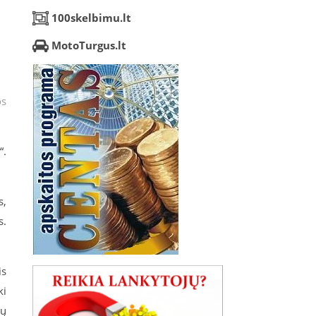
100skelbimu.lt
MotoTurgus.lt
os
“.
s,
s.
is
ki
gų