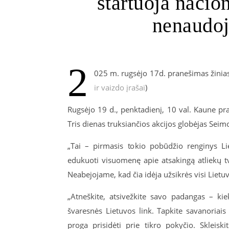
startuoja nacio
nenaudo
2
0
25
m. rugsėjo 1
7
d. pranešimas žinias
ir vaizdo įrašai
)
Rugsėjo 19 d., penktadienį, 10 val. Kaune p
Tris dienas truksiančios akcijos globėjas Seim
„Tai – pirmasis tokio pobūdžio renginys Li
edukuoti visuomenę apie atsakingą atliekų t
Neabejojame, kad čia idėja užsikrės visi Lietuvo
„Atneškite, atsivežkite savo padangas – kie
švaresnės Lietuvos link. Tapkite savanoriais
proga prisidėti prie tikro pokyčio. Sklei