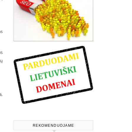
as
us
mų
a,
REKOMENDUOJAME