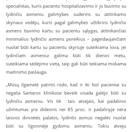
specialistas, kuris paciento hospitalizavimo ir jo buvimo su
lydinčiu asmeniu galimybes suderins su atitinkamo
skyriaus vedėju, kuris pagal galimybes užtikrins lydinčio
asmens buvimo kartu su pacientu sąlygas, atitinkančias
minimalius lydinčio asmens poreikius – pageidaujančiam
nuolat būti kartu su pacientu skyriuje suteikiama lova, jei
lydinčiam asmeniui galima būti tik dienos metu,
suteikiama sėdėjimo vieta, taip gali būti teikiama mokama
maitinimo paslauga.
„Mūsų ilgametė patirtis rodo, kad ir iki šiol pacientai su
negalia Santaros klinikose beveik visada galėjo būti su
lydinčiu asmeniu. Vis tik tais atvejais, kai padalinio
užimtumas yra didesnis nei 85 proc. ir padalinyje nėra
laisvos dvivietės palatos, lydintis asmuo negalės nuolat
būti su ligoninėje gydomu asmeniu. Tokiu atveju