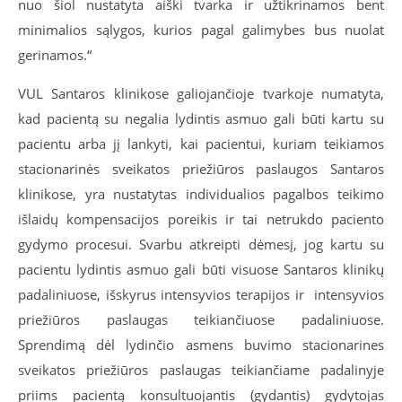
nuo šiol nustatyta aiški tvarka ir užtikrinamos bent
minimalios sąlygos, kurios pagal galimybes bus nuolat
gerinamos.“
VUL Santaros klinikose galiojančioje tvarkoje numatyta,
kad pacientą su negalia lydintis asmuo gali būti kartu su
pacientu arba jį lankyti, kai pacientui, kuriam teikiamos
stacionarinės sveikatos priežiūros paslaugos Santaros
klinikose, yra nustatytas individualios pagalbos teikimo
išlaidų kompensacijos poreikis ir tai netrukdo paciento
gydymo procesui. Svarbu atkreipti dėmesį, jog kartu su
pacientu lydintis asmuo gali būti visuose Santaros klinikų
padaliniuose, išskyrus intensyvios terapijos ir intensyvios
priežiūros paslaugas teikiančiuose padaliniuose.
Sprendimą dėl lydinčio asmens buvimo stacionarines
sveikatos priežiūros paslaugas teikiančiame padalinyje
priims pacientą konsultuojantis (gydantis) gydytojas