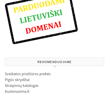
REKOMENDUOJAME
Sveikatos priežiūros prekės
Pigūs skrydžiai
Straipsnių katalogas
bustonuoma.lt
Namai, sodybos, kotedžai
# >
Jūsų nuoroda!
< #