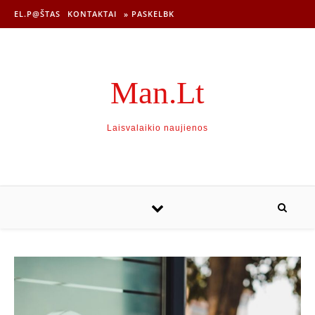
EL.P@ŠTAS
KONTAKTAI
» PASKELBK
Man.Lt
Laisvalaikio naujienos