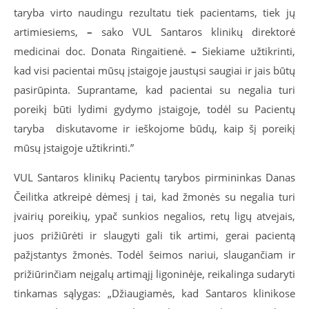
taryba virto naudingu rezultatu tiek pacientams, tiek jų
artimiesiems,
–
sako VUL Santaros klinikų direktorė
medicinai doc. Donata Ringaitienė.
–
Siekiame užtikrinti,
kad visi pacientai mūsų įstaigoje jaustųsi saugiai ir jais būtų
pasirūpinta. Suprantame, kad pacientai su negalia turi
poreikį būti lydimi gydymo įstaigoje, todėl su Pacientų
taryba diskutavome ir ieškojome būdų, kaip šį poreikį
mūsų įstaigoje užtikrinti.”
VUL Santaros klinikų Pacientų tarybos pirmininkas Danas
Čeilitka atkreipė dėmesį į tai, kad žmonės su negalia turi
įvairių poreikių, ypač sunkios negalios, retų ligų atvejais,
juos prižiūrėti ir slaugyti gali tik artimi, gerai pacientą
pažįstantys žmonės. Todėl šeimos nariui, slaugančiam ir
prižiūrinčiam neįgalų artimąjį ligoninėje, reikalinga sudaryti
tinkamas sąlygas: „Džiaugiamės, kad Santaros klinikose