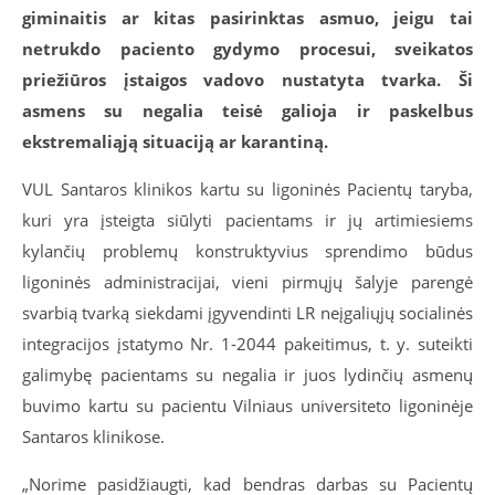
giminaitis ar kitas pasirinktas asmuo, jeigu tai
netrukdo paciento gydymo procesui, sveikatos
priežiūros įstaigos vadovo nustatyta tvarka. Ši
asmens su negalia teisė galioja ir paskelbus
ekstremaliąją situaciją ar karantiną.
VUL Santaros klinikos kartu su ligoninės Pacientų taryba,
kuri yra įsteigta siūlyti pacientams ir jų artimiesiems
kylančių problemų konstruktyvius sprendimo būdus
ligoninės administracijai, vieni pirmųjų šalyje parengė
svarbią tvarką siekdami įgyvendinti LR neįgaliųjų socialinės
integracijos įstatymo Nr. 1-2044 pakeitimus, t. y. suteikti
galimybę pacientams su negalia ir juos lydinčių asmenų
buvimo kartu su pacientu Vilniaus universiteto ligoninėje
Santaros klinikose.
„Norime pasidžiaugti, kad bendras darbas su Pacientų