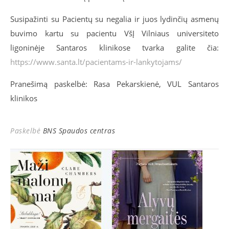
Susipažinti su Pacientų su negalia ir juos lydinčių asmenų
buvimo kartu su pacientu VšĮ Vilniaus universiteto
ligoninėje Santaros klinikose tvarka galite čia:
https://www.santa.lt/pacientams-ir-lankytojams/
Pranešimą paskelbė: Rasa Pekarskienė, VUL Santaros
klinikos
Paskelbė
BNS Spaudos centras