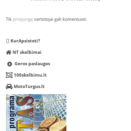
Tik
prisijungę
vartotojai gali komentuoti.
KurApsistoti?
NT skelbimai
Geros paslaugos
100skelbimu.lt
MotoTurgus.lt