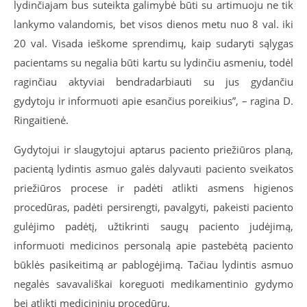
lydinčiajam bus suteikta galimybė būti su artimuoju ne tik
lankymo valandomis, bet visos dienos metu nuo 8 val. iki
20 val. Visada ieškome sprendimų, kaip sudaryti sąlygas
pacientams su negalia būti kartu su lydinčiu asmeniu, todėl
raginčiau aktyviai bendradarbiauti su jus gydančiu
gydytoju ir informuoti apie esančius poreikius”, – ragina D.
Ringaitienė.
Gydytojui ir slaugytojui aptarus paciento priežiūros planą,
pacientą lydintis asmuo galės dalyvauti paciento sveikatos
priežiūros procese ir padėti atlikti asmens higienos
procedūras, padėti persirengti, pavalgyti, pakeisti paciento
gulėjimo padėtį, užtikrinti saugų paciento judėjimą,
informuoti medicinos personalą apie pastebėtą paciento
būklės pasikeitimą ar pablogėjimą. Tačiau lydintis asmuo
negalės savavališkai koreguoti medikamentinio gydymo
bei atlikti medicininių procedūrų.