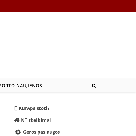
PORTO NAUJIENOS
KurApsistoti?
NT skelbimai
Geros paslaugos