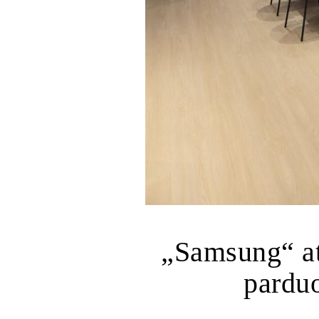
„Samsung“ at
parduo