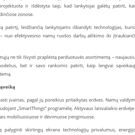
ojektuota ir išdėstyta taip, kad lankytojai galėtų patirti, ka
ndinčiose zonose.
 patirtį, leidžiančią lankytojams išbandyti technologijas, kuri
 – nuo efektyvesnio namų ruošos darbų atlikimo iki įtraukianč
mųjų ne tik išvysti praplėstą parduotuvės asortimentą – naujausi
modelius, bet ir savo rankomis patirti, kaip lengvai sąveikau
stemą.
sąveiką
rasti įvairias, pagal jų poreikius pritaikytas erdves. Namų valdy
audojant „SmartThings“ programėlę. Aktyvaus laisvalaikio erdvėje
mais mobiliuosiuose ir dėvimuose įrenginiuose.
ę palyginti skirtingų ekrano technologijų privalumus, energij