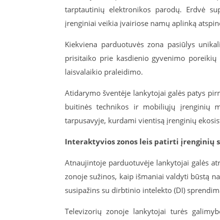
tarptautinių elektronikos parodų. Erdvė supr
įrenginiai veikia įvairiose namų aplinką atspi
Kiekviena parduotuvės zona pasiūlys unikalią
prisitaiko prie kasdienio gyvenimo poreikių
laisvalaikio praleidimo.
Atidarymo šventėje lankytojai galės patys pir
buitinės technikos ir mobiliųjų įrenginių 
tarpusavyje, kurdami vientisą įrenginių ekosi
Interaktyvios zonos leis patirti įrenginių 
Atnaujintoje parduotuvėje lankytojai galės at
zonoje sužinos, kaip išmaniai valdyti būstą n
susipažins su dirbtinio intelekto (DI) sprendi
Televizorių zonoje lankytojai turės galimyb