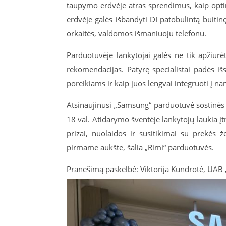
taupymo erdvėje atras sprendimus, kaip optim
erdvėje galės išbandyti DI patobulintą buitinę
orkaitės, valdomos išmaniuoju telefonu.
Parduotuvėje lankytojai galės ne tik apžiūrėt
rekomendacijas. Patyrę specialistai padės išsi
poreikiams ir kaip juos lengvai integruoti į n
Atsinaujinusi „Samsung“ parduotuvė sostinės p
18 val. Atidarymo šventėje lankytojų laukia į
prizai, nuolaidos ir susitikimai su prekės 
pirmame aukšte, šalia „Rimi“ parduotuvės.
Pranešimą paskelbė: Viktorija Kundrotė, UAB