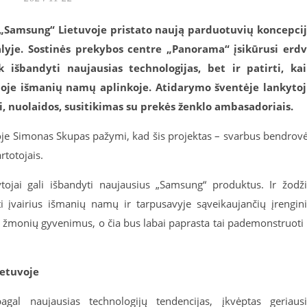
ė „Samsung“ Lietuvoje pristato naują parduotuvių koncepci
lyje. Sostinės prekybos centre „Panorama“ įsikūrusi erd
 išbandyti naujausias technologijas, bet ir patirti, ka
lioje išmanių namų aplinkoje. Atidarymo šventėje lankyto
i, nuolaidos, susitikimas su prekės ženklo ambasadoriais.
oje Simonas Skupas pažymi, kad šis projektas – svarbus bendrov
rtotojais.
ytojai gali išbandyti naujausius „Samsung“ produktus. Ir žodž
ti įvairius išmanių namų ir tarpusavyje sąveikaujančių įrengin
a žmonių gyvenimus, o čia bus labai paprasta tai pademonstruoti 
ietuvoje
gal naujausias technologijų tendencijas, įkvėptas geriaus