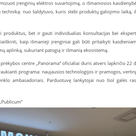
izuoti įrenginių elektros suvartojimą, o išmaniosios kasdienyb
 techniką: nuo šaldytuvo, kuris stebi produktų galiojimo laiką, i
i produktus, bet ir gauti individualias konsultacijas bei eksper
aiškinti, kaip išmanieji įrenginiai gali būti pritaikyti kasdienia
amų aplinką, sukuriant patogią ir išmanią ekosistemą.
rekybos centre „Panorama“ oficialiai duris atvers lapkričio 22 d
traukianti programa: naujausios technologijos ir pramogos, vertin
ženklo ambasadoriais. Parduotuvę lankytojai nuo šiol galės ras
 „Publicum”