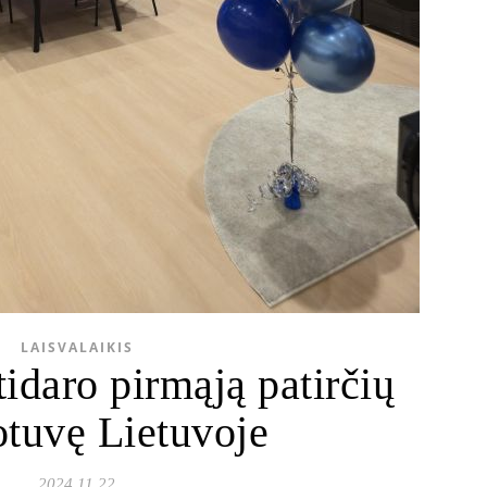
LAISVALAIKIS
idaro pirmąją patirčių
tuvę Lietuvoje
2024 11 22