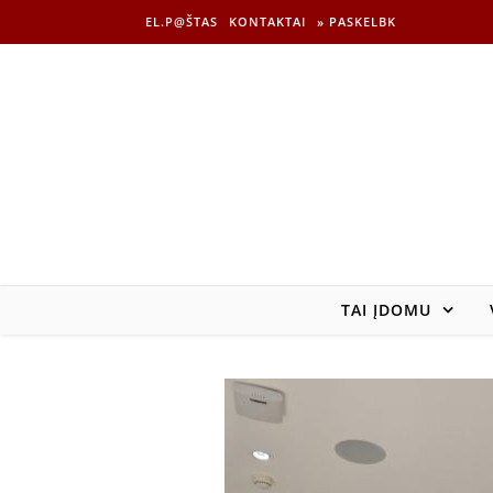
EL.P@ŠTAS
KONTAKTAI
» PASKELBK
TAI ĮDOMU