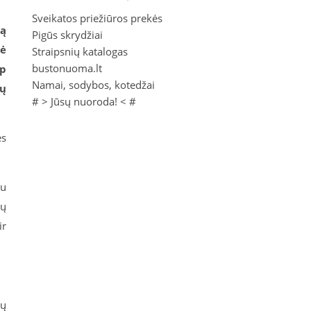
Sveikatos priežiūros prekės
ją
Pigūs skrydžiai
vė
Straipsnių katalogas
bustonuoma.lt
ip
Namai, sodybos, kotedžai
jų
# >
Jūsų nuoroda!
< #
ės
iu
ių
ir
ių