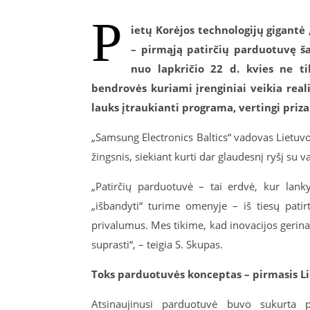
P
ietų Korėjos technologijų gigant
– pirmąją patirčių parduotuvę ša
nuo lapkričio 22 d. kvies ne tik
bendrovės kuriami įrenginiai veikia rea
lauks įtraukianti programa, vertingi priza
„Samsung Electronics Baltics“ vadovas Lietuv
žingsnis, siekiant kurti dar glaudesnį ryšį su va
„Patirčių parduotuvė – tai erdvė, kur lank
„išbandyti“ turime omenyje – iš tiesų patir
privalumus. Mes tikime, kad inovacijos gerin
suprasti“, – teigia S. Skupas.
Toks parduotuvės konceptas – pirmasis L
Atsinaujinusi parduotuvė buvo sukurta pa