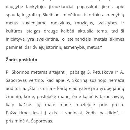
daugybę lankytojų, įtraukiančiai papasakoti jiems apie
spaudą ir grafiką. Skelbiant minėtinus istorinių asmenybių
metus suvienijame mokyklas, muziejus, valstybės ir
kultūros įstaigas drauge kalbėti aktualia tema, tad ši
iniciatyva yra sveikintina, o ateinančiais metais tikimės
paminėti dar dviejų istorinių asmenybių metus.“
Žodis pasklido
P. Skorinos metams artėjant į pabaigą S. Petuškova ir A.
Šaporovas vertino, kad apie P. Skoriną sužinojo nemaža
auditorija. „Štai istorija – kartą ėjau gatve pro grupę jaunų
žmonių, kurie, pastebėję mane, ėmė kalbėtis tarpusavyje,
kaip kažkas jų matė mane muziejuje prie preso.
Pažvelkime tiesai į akis – vadinasi, žodis pasklido“, –
prisiminė A. Šaporovas.