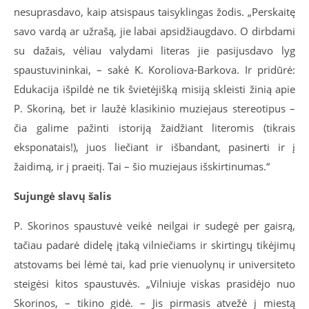
nesuprasdavo, kaip atsispaus taisyklingas žodis. „Perskaitę
savo vardą ar užrašą, jie labai apsidžiaugdavo. O dirbdami
su dažais, vėliau valydami literas jie pasijusdavo lyg
spaustuvininkai, – sakė K. Koroliova-Barkova. Ir pridūrė:
Edukacija išpildė ne tik švietėjišką misiją skleisti žinią apie
P. Skoriną, bet ir laužė klasikinio muziejaus stereotipus –
čia galime pažinti istoriją žaidžiant literomis (tikrais
eksponatais!), juos liečiant ir išbandant, pasinerti ir į
žaidimą, ir į praeitį. Tai – šio muziejaus išskirtinumas.“
Sujungė slavų šalis
P. Skorinos spaustuvė veikė neilgai ir sudegė per gaisrą,
tačiau padarė didelę įtaką vilniečiams ir skirtingų tikėjimų
atstovams bei lėmė tai, kad prie vienuolynų ir universiteto
steigėsi kitos spaustuvės. „Vilniuje viskas prasidėjo nuo
Skorinos, – tikino gidė. – Jis pirmasis atvežė į miestą