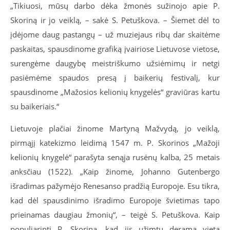
„Tikiuosi, mūsų darbo dėka žmonės sužinojo apie P.
Skoriną ir jo veiklą, – sakė S. Petuškova. – Šiemet dėl to
įdėjome daug pastangų – už muziejaus ribų dar skaitėme
paskaitas, spausdinome grafiką įvairiose Lietuvose vietose,
surengėme daugybę meistriškumo užsiėmimų ir netgi
pasiėmėme spaudos presą į baikerių festivalį, kur
spausdinome „Mažosios kelionių knygelės“ graviūras kartu
su baikeriais.“
Lietuvoje plačiai žinome Martyną Mažvydą, jo veiklą,
pirmąjį katekizmo leidimą 1547 m. P. Skorinos „Mažoji
kelionių knygelė“ parašyta senąja rusėnų kalba, 25 metais
anksčiau (1522). „Kaip žinome, Johanno Gutenbergo
išradimas pažymėjo Renesanso pradžią Europoje. Esu tikra,
kad dėl spausdinimo išradimo Europoje švietimas tapo
prieinamas daugiau žmonių“, – teigė S. Petuškova. Kaip
populiarinti P. Skoriną, kad jis užimtų deramą vietą