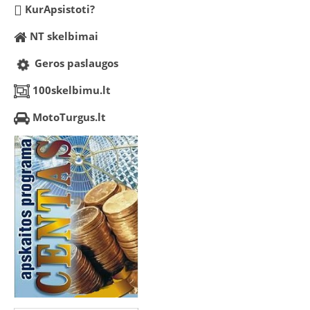
KurApsistoti?
NT skelbimai
Geros paslaugos
100skelbimu.lt
MotoTurgus.lt