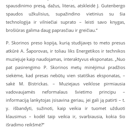
spausdinimo presą, dažus, literas, atskleidė J. Gutenbergo
spaudos užkulisius, supažindino vietinius su šia
technologija ir vilniečiai suprato – leisti savo knygas,
brošiūras galima daug paprasčiau ir greičiau.“
P. Skorinos preso kopija, kurią studijavęs to meto presus
atkūrė A. Šaporovas, ir toliau liks Energetikos ir technikos
muziejuje kaip naudojamas, interaktyvus eksponatas. „Nuo
pat pasirengimo P. Skorinos metų minėjimui pradžios
siekėme, kad presas nebūtų vien statiškas eksponatas, –
sakė M. Bistrickas. – Muziejaus veiklose pirmiausia
vadovaujamės neformalaus švietimo principu –
informaciją lankytojas įsisavina geriau, jei gali ją patirti – t.
y. išbandyti, sužinoti, kaip veikia ir tuomet užduoti
klausimus – kodėl taip veikia ir, svarbiausia, kokia šio
išradimo reikšmė?“