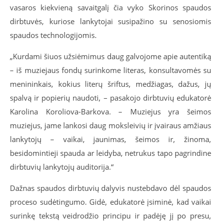
vasaros kiekvieną savaitgalį čia vyko Skorinos spaudos
dirbtuvės, kuriose lankytojai susipažino su senosiomis
spaudos technologijomis.
„Kurdami šiuos užsiėmimus daug galvojome apie autentiką
– iš muziejaus fondų surinkome literas, konsultavomės su
menininkais, kokius literų šriftus, medžiagas, dažus, jų
spalvą ir popierių naudoti, – pasakojo dirbtuvių edukatorė
Karolina Koroliova-Barkova. – Muziejus yra šeimos
muziejus, jame lankosi daug moksleivių ir įvairaus amžiaus
lankytojų – vaikai, jaunimas, šeimos ir, žinoma,
besidomintieji spauda ar leidyba, netrukus tapo pagrindine
dirbtuvių lankytojų auditorija.“
Dažnas spaudos dirbtuvių dalyvis nustebdavo dėl spaudos
proceso sudėtingumo. Gidė, edukatorė įsiminė, kad vaikai
surinkę tekstą veidrodžio principu ir padėję jį po presu,