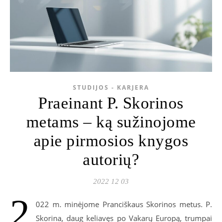
STUDIJOS - KARJERA
Praeinant P. Skorinos
metams – ką sužinojome
apie pirmosios knygos
autorių?
2022 12 03
2
022 m. minėjome Pranciškaus Skorinos metus. P.
Skorina, daug keliavęs po Vakarų Europą, trumpai