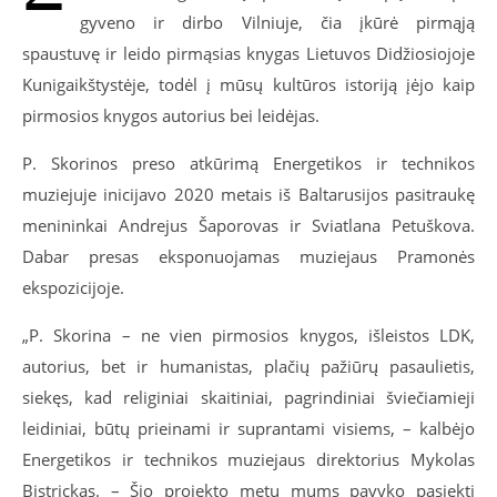
gyveno ir dirbo Vilniuje, čia įkūrė pirmąją
spaustuvę ir leido pirmąsias knygas Lietuvos Didžiosiojoje
Kunigaikštystėje, todėl į mūsų kultūros istoriją įėjo kaip
pirmosios knygos autorius bei leidėjas.
P. Skorinos preso atkūrimą Energetikos ir technikos
muziejuje inicijavo 2020 metais iš Baltarusijos pasitraukę
menininkai Andrejus Šaporovas ir Sviatlana Petuškova.
Dabar presas eksponuojamas muziejaus Pramonės
ekspozicijoje.
„P. Skorina – ne vien pirmosios knygos, išleistos LDK,
autorius, bet ir humanistas, plačių pažiūrų pasaulietis,
siekęs, kad religiniai skaitiniai, pagrindiniai šviečiamieji
leidiniai, būtų prieinami ir suprantami visiems, – kalbėjo
Energetikos ir technikos muziejaus direktorius Mykolas
Bistrickas. – Šio projekto metu mums pavyko pasiekti