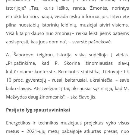
istorijoje? „Tas, kuris ieško, randa. Žmonės, norintys
išmokti ko nors naujo, visada ieško informacijos. Internete
pilna nuostabių istorinių leidinių, muziejai atviri visiems.
Visa kita priklauso nuo žmonių – reikia leisti jiems patiems
apsispręsti, kas juos domina“, – svarstė pašnekovė.
A. Šaporovo teigimu, istorija viską sudėlioja į vietas.
„Pripažinkime, kad P. Skorina žinomiausias slavų
kultūriniame kontekste. Remiantis statistika, Lietuvoje tik
10 proc. gyventojų – rusai, baltarusiai, ukrainiečiai – save
laiko slavais. Atsižvelgiant į tai, tikriausiai sąžininga, kad M.
Mažvydas daug žinomesnis“, – skaičiavo jis.
Pasijuto lyg spaustuvininkai
Energetikos ir technikos muziejaus projektas vyko visus
metus – 2021-ųjų metų pabaigoje atkurtas presas, nuo