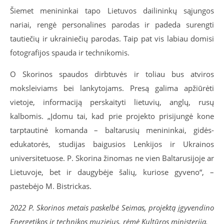
Šiemet menininkai tapo Lietuvos dailininkų sąjungos
nariai, rengė personalines parodas ir padeda surengti
tautiečių ir ukrainiečių parodas. Taip pat vis labiau domisi
fotografijos spauda ir technikomis.
O Skorinos spaudos dirbtuvės ir toliau bus atviros
moksleiviams bei lankytojams. Presą galima apžiūrėti
vietoje, informaciją perskaityti lietuvių, anglų, rusų
kalbomis. „Įdomu tai, kad prie projekto prisijungė kone
tarptautinė komanda – baltarusių menininkai, gidės-
edukatorės, studijas baigusios Lenkijos ir Ukrainos
universitetuose. P. Skorina žinomas ne vien Baltarusijoje ar
Lietuvoje, bet ir daugybėje šalių, kuriose gyveno“, –
pastebėjo M. Bistrickas.
2022 P. Skorinos metais paskelbė Seimas, projektą įgyvendino
Energetikos ir technikos muziejus, rėmė Kultūros ministerija.