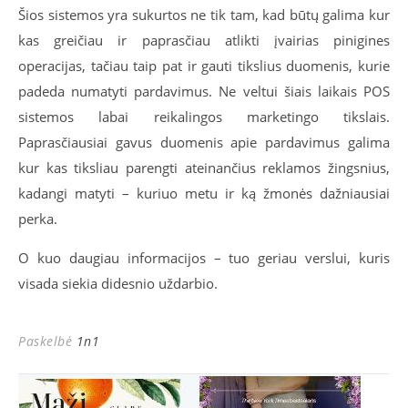
Šios sistemos yra sukurtos ne tik tam, kad būtų galima kur
kas greičiau ir paprasčiau atlikti įvairias pinigines
operacijas, tačiau taip pat ir gauti tikslius duomenis, kurie
padeda numatyti pardavimus. Ne veltui šiais laikais POS
sistemos labai reikalingos marketingo tikslais.
Paprasčiausiai gavus duomenis apie pardavimus galima
kur kas tiksliau parengti ateinančius reklamos žingsnius,
kadangi matyti – kuriuo metu ir ką žmonės dažniausiai
perka.
O kuo daugiau informacijos – tuo geriau verslui, kuris
visada siekia didesnio uždarbio.
Paskelbė
1n1