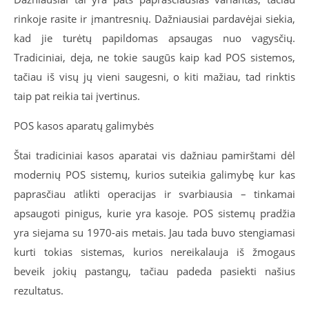
rinkoje rasite ir įmantresnių. Dažniausiai pardavėjai siekia,
kad jie turėtų papildomas apsaugas nuo vagysčių.
Tradiciniai, deja, ne tokie saugūs kaip kad POS sistemos,
tačiau iš visų jų vieni saugesni, o kiti mažiau, tad rinktis
taip pat reikia tai įvertinus.
POS kasos aparatų galimybės
Štai tradiciniai kasos aparatai vis dažniau pamirštami dėl
modernių POS sistemų, kurios suteikia galimybę kur kas
paprasčiau atlikti operacijas ir svarbiausia – tinkamai
apsaugoti pinigus, kurie yra kasoje. POS sistemų pradžia
yra siejama su 1970-ais metais. Jau tada buvo stengiamasi
kurti tokias sistemas, kurios nereikalauja iš žmogaus
beveik jokių pastangų, tačiau padeda pasiekti našius
rezultatus.