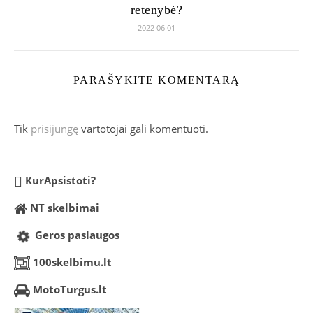
retenybė?
2022 06 01
PARAŠYKITE KOMENTARĄ
Tik
prisijungę
vartotojai gali komentuoti.
KurApsistoti?
NT skelbimai
Geros paslaugos
100skelbimu.lt
MotoTurgus.lt