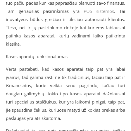
tuo pačiu padės kur kas paprasčiau planuoti savo finansus.
Tam geriausias pasirinkimas yra
POS sistemos
. Tai
inovatyvus būdus greičiau ir tiksliau aptarnauti klientus.
Tiesa, net ir jų pasirinkimo rinkoje kai kuriems labiausiai
patinka kasos aparatai, kurių vadinami laiko patikrinta
klasika.
Kasos aparatų funkcionalumas
Verta pastebėti, kad kasos aparatai taip pat yra labai
įvairūs, tad galima rasti ne tik tradicinius, tačiau taip pat ir
išmanesnius, kurie veikia senu pagrindu, tačiau turi
daugiau galimybių. tokio tipo kasos aparatai dažniausiai
turi specialius stalčiukus, kur yra laikomi pinigai, taip pat,
jie spausdina čekius, kuriuose matyti už kokias prekes arba
paslaugas yra atsiskaitoma.
Dažniausiai tai yra pats paprasčiausias variantas, tačiau