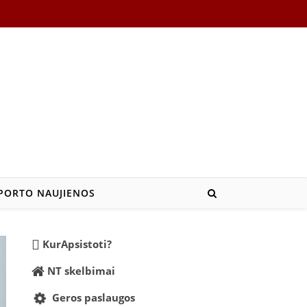
PORTO NAUJIENOS
KurApsistoti?
NT skelbimai
Geros paslaugos