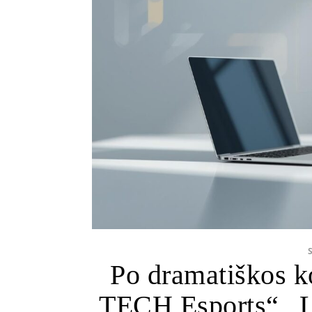
Po dramatiškos 
TECH Esports“ „L