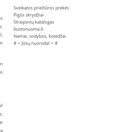
Sveikatos priežiūros prekės
Pigūs skrydžiai
os
Straipsnių katalogas
s,
bustonuoma.lt
l,
Namai, sodybos, kotedžai
am
# >
Jūsų nuoroda!
< #
on
as
of
e,
ai
ja