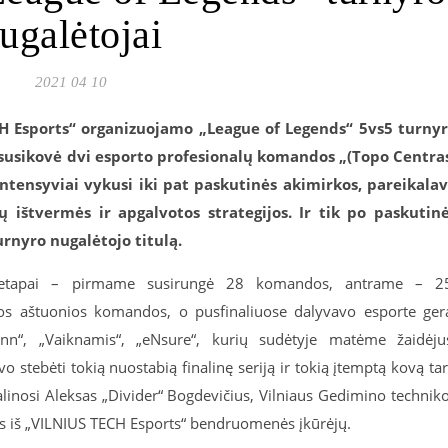
ugalėtojai
2021 04 10
CH Esports“ organizuojamo „League of Legends“ 5vs5 turny
lo susikovė dvi esporto profesionalų komandos „(Topo Centra
intensyviai vykusi iki pat paskutinės akimirkos, pareikala
štvermės ir apgalvotos strategijos. Ir tik po paskutin
rnyro nugalėtojo titulą.
i etapai – pirmame susirungė 28 komandos, antrame – 2
ios aštuonios komandos, o pusfinaliuose dalyvavo esporte ger
nnn“, „Vaiknamis“, „eNsure“, kurių sudėtyje matėme žaidėju
o stebėti tokią nuostabią finalinę seriją ir tokią įtemptą kovą ta
 dalinosi Aleksas „Divider“ Bogdevičius, Vilniaus Gedimino technik
as iš „VILNIUS TECH Esports“ bendruomenės įkūrėjų.