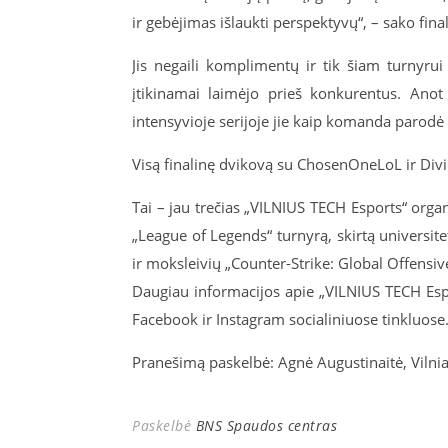
ir gebėjimas išlaukti perspektyvų“, – sako fin
Jis negaili komplimentų ir tik šiam turnyru
įtikinamai laimėjo prieš konkurentus. Anot j
intensyvioje serijoje jie kaip komanda parodė 
Visą finalinę dvikovą su ChosenOneLoL ir Divi
Tai – jau trečias „VILNIUS TECH Esports“ org
„League of Legends“ turnyrą, skirtą univers
ir moksleivių „Counter-Strike: Global Offensive
Daugiau informacijos apie „VILNIUS TECH Esp
Facebook ir Instagram socialiniuose tinkluose
Pranešimą paskelbė: Agnė Augustinaitė, Vilni
Paskelbė
BNS Spaudos centras