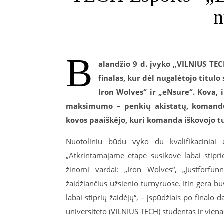
n
B
alandžio 9 d. įvyko „VILNIUS TE
finalas, kur dėl nugalėtojo titu
Iron Wolves“ ir „eNsure“. Kova, 
maksimumo – penkių akistatų, komandų i
kovos paaiškėjo, kuri komanda iškovojo tu
Nuotoliniu būdu vyko du kvalifikacinia
„Atkrintamajame etape susikovė labai stipr
žinomi vardai: „Iron Wolves“, „Justforfun
žaidžiančius užsienio turnyruose. Itin gera buv
labai stiprių žaidėjų“, – įspūdžiais po finalo
universiteto (VILNIUS TECH) studentas ir vien