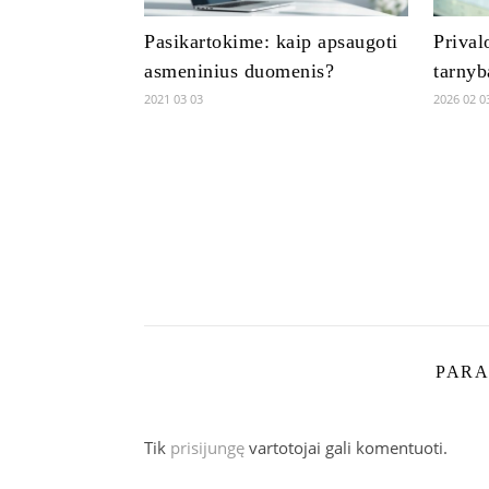
Pasikartokime: kaip apsaugoti
Prival
asmeninius duomenis?
tarnyb
2021 03 03
2026 02 0
PARA
Tik
prisijungę
vartotojai gali komentuoti.