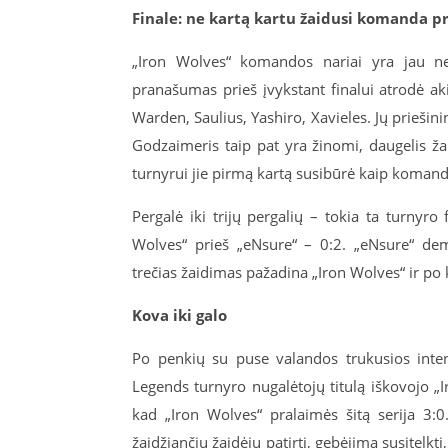
Finale: ne kartą kartu žaidusi komanda pr
„Iron Wolves“ komandos nariai yra jau ne
pranašumas prieš įvykstant finalui atrodė aki
Warden, Saulius, Yashiro, Xavieles. Jų priešini
Godzaimeris taip pat yra žinomi, daugelis žai
turnyrui jie pirmą kartą susibūrė kaip komand
Pergalė iki trijų pergalių – tokia ta turnyr
Wolves“ prieš „eNsure“ – 0:2. „eNsure“ dem
trečias žaidimas pažadina „Iron Wolves“ ir po 
Kova iki galo
Po penkių su puse valandos trukusios inten
Legends turnyro nugalėtojų titulą iškovojo 
kad „Iron Wolves“ pralaimės šitą serija 3:0.
žaidžiančių žaidėjų patirtį, gebėjimą susitelkt