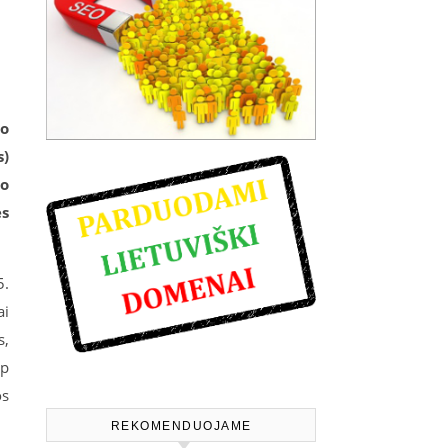
ro
s)
vo
ės
5.
ai
s,
rp
os
REKOMENDUOJAME