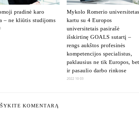
omoji pradinė karo
Mykolo Romerio universiteta
a – ne kliūtis studijoms
kartu su 4 Europos
universitetais pasirašė
3
išskirtinę GOALS sutartį –
rengs aukštos profesinės
kompetencijos specialistus,
paklausius ne tik Europos, be
ir pasaulio darbo rinkose
2022 10 03
ŠYKITE KOMENTARĄ