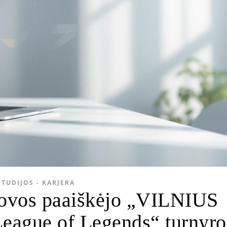
STUDIJOS - KARJERA
kovos paaiškėjo „VILNIUS
eague of Legends“ turnyro