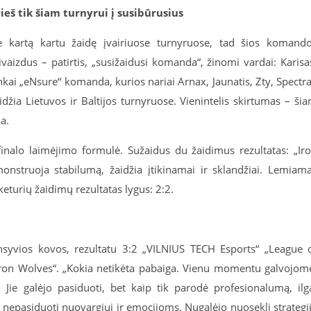
ieš tik šiam turnyrui į susibūrusius
 kartą kartu žaidę įvairiuose turnyruose, tad šios komand
vaizdus – patirtis, „susižaidusi komanda“, žinomi vardai: Karisa
nkai „eNsure“ komanda, kurios nariai Arnax, Jaunatis, Zty, Spectra
džia Lietuvos ir Baltijos turnyruose. Vienintelis skirtumas – ši
a.
o finalo laimėjimo formulė. Sužaidus du žaidimus rezultatas: „Ir
onstruoja stabilumą, žaidžia įtikinamai ir sklandžiai. Lemiam
keturių žaidimų rezultatas lygus: 2:2.
syvios kovos, rezultatu 3:2 „VILNIUS TECH Esports“ „League 
„Iron Wolves“. „Kokia netikėta pabaiga. Vienu momentu galvojom
 Jie galėjo pasiduoti, bet kaip tik parodė profesionalumą, ilg
i, nepasiduoti nuovargiui ir emocijoms. Nugalėjo nuosekli strategi