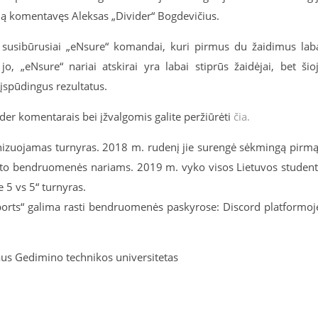
alą komentavęs Aleksas „Divider“ Bogdevičius.
i susibūrusiai „eNsure“ komandai, kuri pirmus du žaidimus lab
o, „eNsure“ nariai atskirai yra labai stiprūs žaidėjai, bet šio
įspūdingus rezultatus.
der komentarais bei įžvalgomis galite peržiūrėti
čia.
anizuojamas turnyras. 2018 m. rudenį jie surengė sėkmingą pirmą
iteto bendruomenės nariams. 2019 m. vyko visos Lietuvos studen
 5 vs 5“ turnyras.
orts“ galima rasti bendruomenės paskyrose: Discord platformoj
.
aus Gedimino technikos universitetas