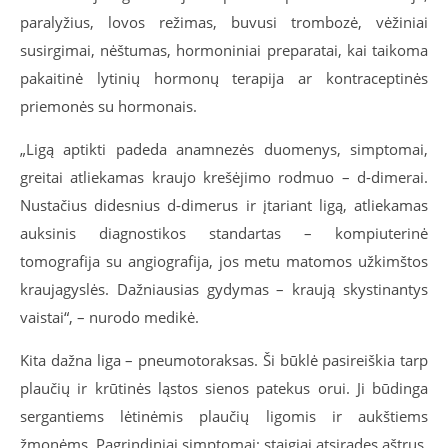
paralyžius, lovos režimas, buvusi trombozė, vėžiniai
susirgimai, nėštumas, hormoniniai preparatai, kai taikoma
pakaitinė lytinių hormonų terapija ar kontraceptinės
priemonės su hormonais.
„Ligą aptikti padeda anamnezės duomenys, simptomai,
greitai atliekamas kraujo krešėjimo rodmuo – d-dimerai.
Nustačius didesnius d-dimerus ir įtariant ligą, atliekamas
auksinis diagnostikos standartas – kompiuterinė
tomografija su angiografija, jos metu matomos užkimštos
kraujagyslės. Dažniausias gydymas – kraują skystinantys
vaistai“, – nurodo medikė.
Kita dažna liga – pneumotoraksas. Ši būklė pasireiškia tarp
plaučių ir krūtinės ląstos sienos patekus orui. Ji būdinga
sergantiems lėtinėmis plaučių ligomis ir aukštiems
žmonėms. Pagrindiniai simptomai: staigiai atsiradęs aštrus,