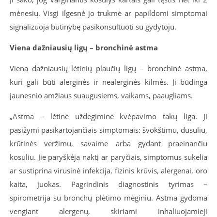
mėnesių. Visgi ilgesnė jo trukmė ar papildomi simptomai
signalizuoja būtinybę pasikonsultuoti su gydytoju.
Viena dažniausių ligų – bronchinė astma
Viena dažniausių lėtinių plaučių ligų – bronchinė astma,
kuri gali būti alerginės ir nealerginės kilmės. Ji būdinga
jaunesnio amžiaus suaugusiems, vaikams, paaugliams.
„Astma – lėtinė uždegiminė kvėpavimo takų liga. Ji
pasižymi pasikartojančiais simptomais: švokštimu, dusuliu,
krūtinės veržimu, savaime arba gydant praeinančiu
kosuliu. Jie paryškėja naktį ar paryčiais, simptomus sukelia
ar sustiprina virusinė infekcija, fizinis krūvis, alergenai, oro
kaita, juokas. Pagrindinis diagnostinis tyrimas –
spirometrija su bronchų plėtimo mėginiu. Astma gydoma
vengiant alergenų, skiriami inhaliuojamieji