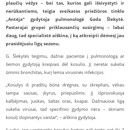
plaučių vėžys – bei tas, kurios gali išsivystyti ir
nerūkantiems, teigia sveikatos priežiūros tinklo
„Antėja“ gydytoja pulmonologė Goda Šlekytė.
Pastarajai grupei priklausančių susirgimų – labai
daug, tad specialistė aiškina, į ką atkreipti dėmesį jau
prasidėjusiu ligų sezonu.
G. Šlekytės teigimu, dažnai pacientai į pulmonologą ar
šeimos gydytoją kreipiasi dėl kosulio. Jį neretai sukelia
ūminis bronchitas, kurį lemia virusinės infekcijos.
„Kosulys iš pradžių būna drėgnas, su skrepliais, vėliau
tampa sausas, įkyrus, priepuolinis. Jį išprovokuoja
kalbėjimas, juokas, šaltas oras, kvapai. Dažniausiai ligą
sukelia virusai, tad specifinio gydymo nėra – skiriami
kosulį slopinantys vaistai“, – aiškina gydytoja.
Ji sako, jog varginantis kosulys kartais gali tęstis net iki 2