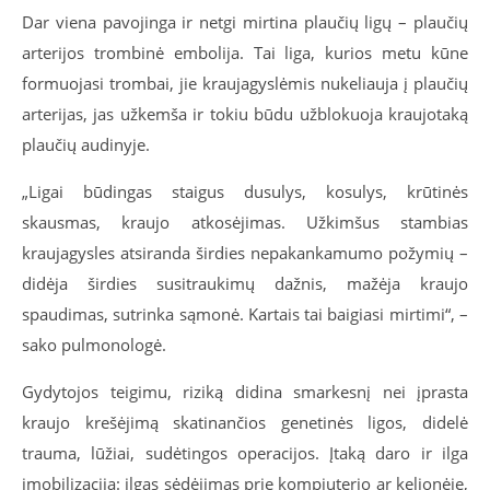
Dar viena pavojinga ir netgi mirtina plaučių ligų – plaučių
arterijos trombinė embolija. Tai liga, kurios metu kūne
formuojasi trombai, jie kraujagyslėmis nukeliauja į plaučių
arterijas, jas užkemša ir tokiu būdu užblokuoja kraujotaką
plaučių audinyje.
„Ligai būdingas staigus dusulys, kosulys, krūtinės
skausmas, kraujo atkosėjimas. Užkimšus stambias
kraujagysles atsiranda širdies nepakankamumo požymių –
didėja širdies susitraukimų dažnis, mažėja kraujo
spaudimas, sutrinka sąmonė. Kartais tai baigiasi mirtimi“, –
sako pulmonologė.
Gydytojos teigimu, riziką didina smarkesnį nei įprasta
kraujo krešėjimą skatinančios genetinės ligos, didelė
trauma, lūžiai, sudėtingos operacijos. Įtaką daro ir ilga
imobilizacija: ilgas sėdėjimas prie kompiuterio ar kelionėje,