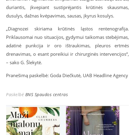
duriantis, įkvepiant sustiprėjantis krūtinės skausmas,
dusulys, dažnas kvėpavimas, sausas, įkyrus kosulys.
„Diagnozei skiriama krūtinės ląstos rentenografija.
Priklausomai nuo situacijos, gydymui taikomas stebėjimas,
adatinė punkcija ir oro ištraukimas, pleuros ertmės
drenavimas, o esant poreikiui ir chirurginės intervencijos“,
– sako G. Šlekytė.
Pranešimą paskelbė: Goda Diečkutė, UAB Headline Agency
Paskelbė
BNS Spaudos centras