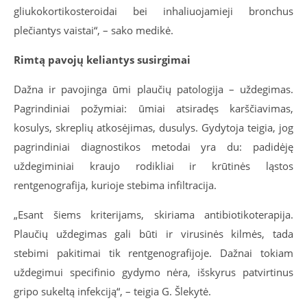
gliukokortikosteroidai bei inhaliuojamieji bronchus
plečiantys vaistai“, – sako medikė.
Rimtą pavojų keliantys susirgimai
Dažna ir pavojinga ūmi plaučių patologija – uždegimas.
Pagrindiniai požymiai: ūmiai atsiradęs karščiavimas,
kosulys, skreplių atkosėjimas, dusulys. Gydytoja teigia, jog
pagrindiniai diagnostikos metodai yra du: padidėję
uždegiminiai kraujo rodikliai ir krūtinės ląstos
rentgenografija, kurioje stebima infiltracija.
„Esant šiems kriterijams, skiriama antibiotikoterapija.
Plaučių uždegimas gali būti ir virusinės kilmės, tada
stebimi pakitimai tik rentgenografijoje. Dažnai tokiam
uždegimui specifinio gydymo nėra, išskyrus patvirtinus
gripo sukeltą infekciją“, – teigia G. Šlekytė.