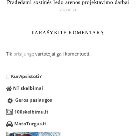
Pradedami sostinės ledo arenos projektavimo darbai
2021 01 21
PARAŠYKITE KOMENTARĄ
Tik
prisijungę
vartotojai gali komentuoti.
KurApsistoti?
NT skelbimai
Geros paslaugos
100skelbimu.lt
MotoTurgus.lt