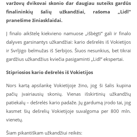
varžovų dvikovai skonio dar daugiau suteiks gardūs
finalininkių šalių užkandžiai, rašoma „Lidl“
pranešime žiniasklaidai.
Į finalo aikštelę kiekvieno namuose „išbėgti“ gali ir finalo
dalyves garsinantys užkandžiai: kario dešrelės iš Vokietijos
ir Svrljigo belmužas iš Serbijos. Šiuos nesunkius, bet tikrai
gardžius užkandžius kviečia pasigaminti „Lidl“ ekspertai.
Stipriosios kario dešrelės iš Vokietijos
Nors kartą apsilankę Vokietijoje žino, jog ši šalis kupina
pačių įvairiausių skonių. Vienas išskirtinių užkandžių
patiekalų – dešrelės kario padaže. Jų gardumą įrodo tai, jog
kasmet šių dešrelių Vokietijoje suvalgoma per 800 mln.
vienetų.
Šiam pikantiškam užkandžiui reikės: