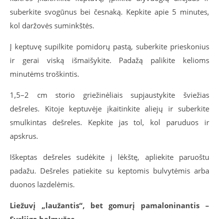
suberkite svogūnus bei česnaką. Kepkite apie 5 minutes,
kol daržovės suminkštės.
Į keptuvę supilkite pomidorų pastą, suberkite prieskonius
ir gerai viską išmaišykite. Padažą palikite kelioms
minutėms troškintis.
1,5–2 cm storio griežinėliais supjaustykite šviežias
dešreles. Kitoje keptuvėje įkaitinkite aliejų ir suberkite
smulkintas dešreles. Kepkite jas tol, kol paruduos ir
apskrus.
Iškeptas dešreles sudėkite į lėkštę, apliekite paruoštu
padažu. Dešreles patiekite su keptomis bulvytėmis arba
duonos lazdelėmis.
Liežuvį „laužantis“, bet gomurį pamaloninantis –