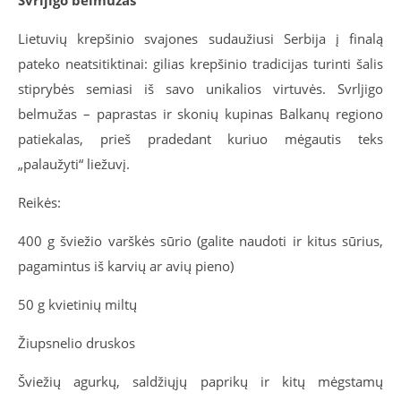
Svrljigo belmužas
Lietuvių krepšinio svajones sudaužiusi Serbija į finalą
pateko neatsitiktinai: gilias krepšinio tradicijas turinti šalis
stiprybės semiasi iš savo unikalios virtuvės. Svrljigo
belmužas – paprastas ir skonių kupinas Balkanų regiono
patiekalas, prieš pradedant kuriuo mėgautis teks
„palaužyti“ liežuvį.
Reikės:
400 g šviežio varškės sūrio (galite naudoti ir kitus sūrius,
pagamintus iš karvių ar avių pieno)
50 g kvietinių miltų
Žiupsnelio druskos
Šviežių agurkų, saldžiųjų paprikų ir kitų mėgstamų