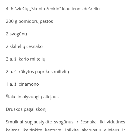
4–6 šviežių „Skonio ženklo“ kiaulienos dešrelių
200 g pomidorų pastos
2 svogūnų
2 skiltelių česnako
2 a. š. kario miltelių
2 a. š. rūkytos paprikos miltelių
1 a. š. cinamono
Šlakelio alyvuogių aliejaus
Druskos pagal skonį
Smulkiai supjaustykite svogūnus ir česnaką. Iki vidutinės
kaitros įkaitinkite keptuvę, įpilkite alyvuogių aliejaus ir