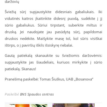
daržovių
Šviežią sūrį supjaustykite didesniais gabaliukais. Iki
vidutinės kaitros įkaitinkite didesnį puodą, sudėkite į jį
sūrio gabaliukus. Sūriui tirpstant, suberkite miltus ir
druską. Jei naudojate jau pasūdytą sūrį, papildomai
druskos nedėkite. Maišykite masę tol, kol sūris visiškai
ištirps, o į paviršių iškils išsiskyrę riebalai.
Gautą patiekalą skanaukite su šviežiomis daržovėmis:
supjaustykite jas šiaudeliais, kuriuos mirkykite į sūrio
patiekalą. Skanaus!
Pranešimą paskelbė: Tomas Šiuškus, UAB „Bosanova”
Paskelbė
BNS Spaudos centras