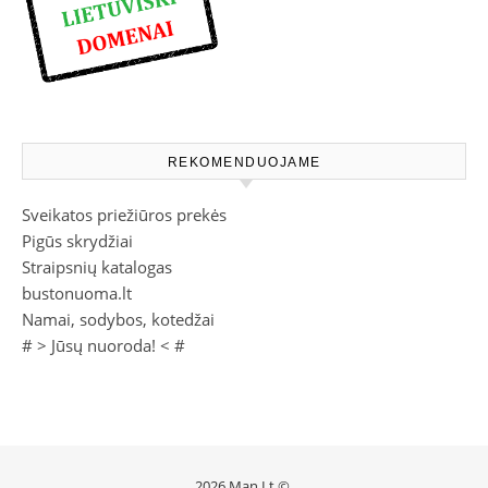
REKOMENDUOJAME
Sveikatos priežiūros prekės
Pigūs skrydžiai
Straipsnių katalogas
bustonuoma.lt
Namai, sodybos, kotedžai
# >
Jūsų nuoroda!
< #
2026 Man.Lt ©.