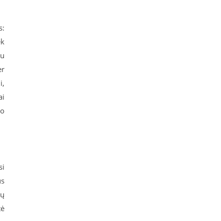
s:
ek
au
er
i,
ai
ro
si
ūs
kų
tė