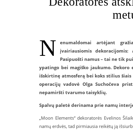
Dekoratorės atskl
met
N
enumaldomai a
rtėjant
graž
įvairiausiomis dekoracijomis:
Pasipuošti namus – tai
ne tik pu
ypating
o bei magiško jaukumo
.
Dekoro e
išskirtin
ę
atmosferą
bei koks stilius šiai
operacijų vadovė Olga Suchočeva prist
nepamiršti tvarumo taisyklių.
Spalvų palet
ė derinama prie namų interj
„Moon Elements“ dekoratorės Evelinos Šilaik
namų erdvės, tad pirmiausia reikėtų ją išsiurbti