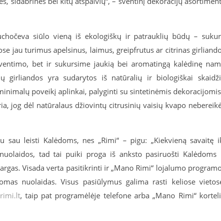
nės, sidabrinės bei kitų atspalvių“, – šventinį dekoracijų asortimen
chočeva siūlo vieną iš ekologiškų ir patrauklių būdų – sukur
se jau turimus apelsinus, laimus, greipfrutus ar citrinas girliand
šventimo, bet ir sukursime jaukią bei aromatingą kalėdinę na
ių girliandos yra sudarytos iš natūralių ir biologiškai skaidž
minimalų poveikį aplinkai, palyginti su sintetinėmis dekoracijomis
ia, jog dėl natūralaus džiovintų citrusinių vaisių kvapo nebereik
 sau leisti Kalėdoms, nes „Rimi“ – pigu: „Kiekvieną savaitę i
uolaidos, tad tai puiki proga iš anksto pasiruošti Kalėdoms 
sargas. Visada verta pasitikrinti ir „Mano Rimi“ lojalumo program
mas nuolaidas. Visus pasiūlymus galima rasti keliose vietos
imi.lt
, taip pat programėlėje telefone arba „Mano Rimi“ kortel