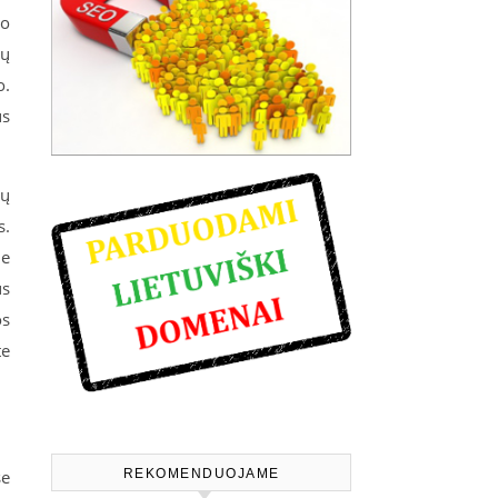
ro
mų
o.
us
mų
s.
ie
us
os
te
se
REKOMENDUOJAME