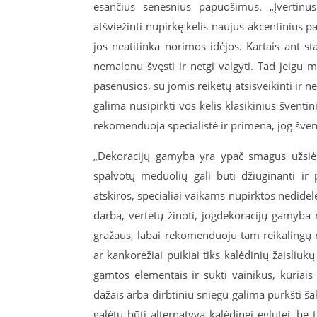
esančius senesnius papuošimus. „Įvertinus
atšviežinti nupirkę kelis naujus akcentinius p
jos neatitinka norimos idėjos. Kartais ant st
nemalonu švęsti ir netgi valgyti. Tad jeigu 
pasenusios, su jomis reikėtų atsisveikinti ir n
galima nusipirkti vos kelis klasikinius švent
rekomenduoja specialistė ir primena, jog šven
„Dekoracijų gamyba yra ypač smagus užsiėm
spalvotų meduolių gali būti džiuginanti ir p
atskiros, specialiai vaikams nupirktos nedidel
darbą, vertėtų žinoti, jogdekoracijų gamyba 
gražaus, labai rekomenduoju tam reikalingų m
ar kankorėžiai puikiai tiks kalėdinių žaisli
gamtos elementais ir sukti vainikus, kuriais g
dažais arba dirbtiniu sniegu galima purkšti šaka
galėtų būti alternatyva kalėdinei eglutei, be 