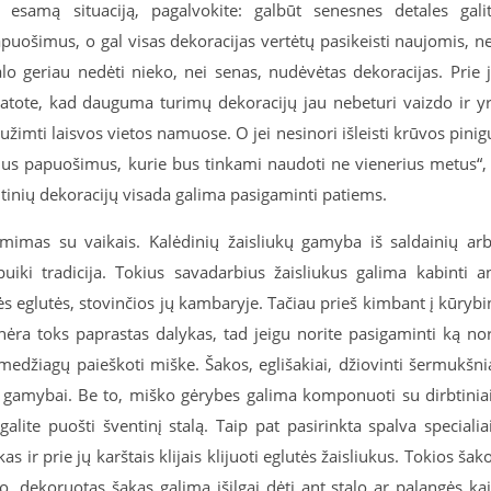
 esamą situaciją, pagalvokite: galbūt senesnes detales gali
apuošimus, o gal visas dekoracijas vertėtų pasikeisti naujomis, n
alo geriau nedėti nieko, nei senas, nudėvėtas dekoracijas. Prie 
matote, kad dauguma turimų dekoracijų jau nebeturi vaizdo ir y
eužimti laisvos vietos namuose. O jei nesinori išleisti krūvos pinig
inius papuošimus, kurie bus tinkami naudoti ne vienerius metus“,
tinių dekoracijų visada galima pasigaminti patiems.
imas su vaikais. Kalėdinių žaisliukų gamyba iš saldainių ar
uiki tradicija. Tokius savadarbius žaisliukus galima kabinti a
ės eglutės, stovinčios jų kambaryje. Tačiau prieš kimbant į kūrybi
nėra toks paprastas dalykas, tad jeigu norite pasigaminti ką no
edžiagų paieškoti miške. Šakos, eglišakiai, džiovinti šermukšni
ukų gamybai. Be to, miško gėrybes galima komponuoti su dirbtinia
alite puošti šventinį stalą. Taip pat pasirinkta spalva specialia
s ir prie jų karštais klijais klijuoti eglutės žaisliukus. Tokios šak
to, dekoruotas šakas galima išilgai dėti ant stalo ar palangės ka