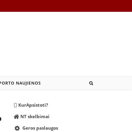
PORTO NAUJIENOS
KurApsistoti?
NT skelbimai
?
Geros paslaugos