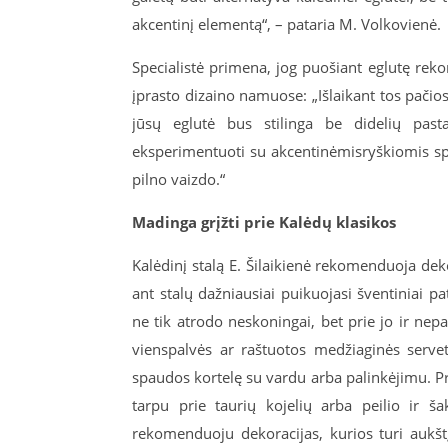
akcentinį elementą“, – pataria M. Volkovienė.
Specialistė primena, jog puošiant eglutę rek
įprasto dizaino namuose: „Išlaikant tos pačios 
jūsų eglutė bus stilinga be didelių pa
eksperimentuoti su akcentinėmisryškiomis spa
pilno vaizdo.“
M
adinga grįžti prie Kalėdų klasikos
Kalėdinį stalą E. Šilaikienė rekomenduoja dek
ant stalų dažniausiai puikuojasi šventiniai pat
ne tik atrodo neskoningai, bet prie jo ir nep
vienspalvės ar raštuotos medžiaginės servet
spaudos kortelę su vardu arba palinkėjimu. Pri
tarpu prie taurių kojelių arba peilio ir ša
rekomenduoju dekoracijas, kurios turi aukštį. S