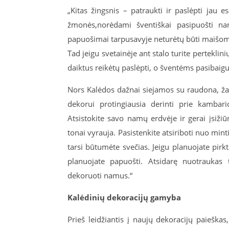
„Kitas žingsnis – patraukti ir paslėpti jau
žmonės,norėdami šventiškai pasipuošti 
papuošimai tarpusavyje neturėtų būti maišom
Tad jeigu svetainėje ant stalo turite perteklin
daiktus reikėtų paslėpti, o šventėms pasibaig
Nors Kalėdos dažnai siejamos su raudona, žal
dekorui protingiausia derinti prie kambari
Atsistokite savo namų erdvėje ir gerai įsižiū
tonai vyrauja. Pasistenkite atsiriboti nuo mi
tarsi būtumėte svečias. Jeigu planuojate pir
planuojate papuošti. Atsidarę nuotraukas t
dekoruoti namus.“
Kalėdinių dekoracijų gamyba
Prieš leidžiantis į naujų dekoracijų paiešk