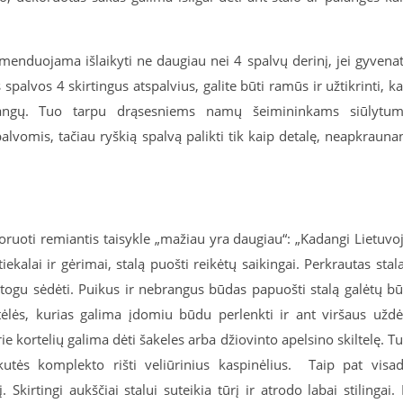
omenduojama išlaikyti ne daugiau nei 4 spalvų derinį, jei gyvena
spalvos 4 skirtingus atspalvius, galite būti ramūs ir užtikrinti, k
stangų. Tuo tarpu drąsesniems namų šeimininkams siūlytu
lvomis, tačiau ryškią spalvą palikti tik kaip detalę, neapkrauna
oruoti remiantis taisykle
„
mažiau yra daugiau“: „Kadangi Lietuvo
iekalai ir gėrimai, stalą puošti reikėtų saikingai. Perkrautas stal
atogu sėdėti. Puikus ir nebrangus būdas papuošti stalą galėtų bū
ėlės, kurias galima įdomiu būdu perlenkti ir ant viršaus uždė
e kortelių galima dėti šakeles arba džiovinto apelsino skiltelę. T
kutės komplekto rišti veliūrinius kaspinėlius.
Taip pat visa
kirtingi aukščiai stalui suteikia tūrį ir atrodo labai stilingai. 