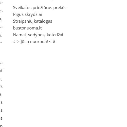
te
Sveikatos priežiūros prekės
es
Pigūs skrydžiai
jų
Straipsnių katalogas
ra
bustonuoma.lt
ų,
Namai, sodybos, kotedžai
# >
Jūsų nuoroda!
< #
 –
ba
nt
nį
rs
ai
is
is
os
ip