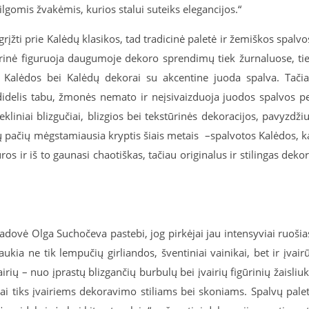
ilgomis žvakėmis, kurios stalui suteiks elegancijos.“
įžti prie Kalėdų klasikos, tad tradicinė paletė ir žemiškos spalvo
abrinė figuruoja daugumoje dekoro sprendimų tiek žurnaluose, ti
s Kalėdos bei Kalėdų dekorai su akcentine juoda spalva. Tači
didelis tabu, žmonės nemato ir neįsivaizduoja juodos spalvos p
kliniai blizgučiai, blizgios bei tekstūrinės dekoracijos, pavyzdžiu
ų pačių mėgstamiausia kryptis šiais metais
–spalvotos Kalėdos, k
 ir iš to gaunasi chaotiškas, tačiau originalus ir stilingas deko
adovė Olga Suchočeva pastebi, jog pirkėjai jau intensyviai ruošia
ia ne tik lempučių girliandos, šventiniai vainikai, bet ir įvair
rių – nuo įprastų blizgančių burbulų bei įvairių figūrinių žaisliu
iai tiks įvairiems dekoravimo stiliams bei skoniams. Spalvų pale