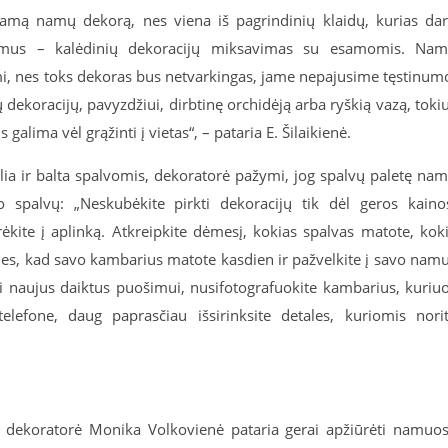
 esamą namų dekorą, nes viena iš pagrindinių klaidų, kurias da
namus – kalėdinių dekoracijų miksavimas su esamomis. Na
i, nes toks dekoras bus netvarkingas, jame nepajusime tęstinum
ių dekoracijų, pavyzdžiui, dirbtinę orchidėją arba ryškią vazą, toki
us
galima vėl grąžinti
į vietas“, – pataria E. Šilaikienė.
ia ir balta spalvomis, dekoratorė pažymi, jog spalvų paletę na
o spalvų: „Neskubėkite pirkti dekoracijų tik dėl geros kaino
rėkite į aplinką. Atkreipkite dėmesį, kokias spalvas matote, kok
nties, kad savo kambarius matote kasdien ir pažvelkite į savo nam
kti naujus daiktus puošimui, nusifotografuokite kambarius, kuriu
elefone, daug paprasčiau išsirinksite detales, kuriomis nori
as, dekoratorė Monika Volkovienė pataria gerai apžiūrėti namuo