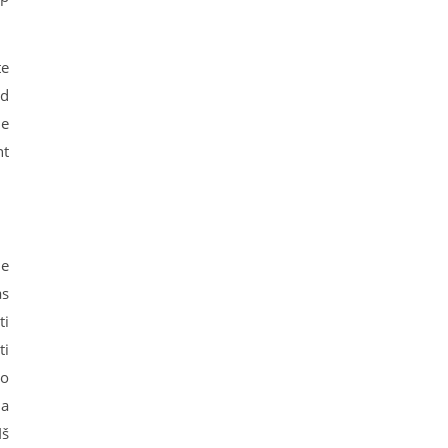
te
ad
me
nt
je
as
ti
ti
uo
da
Iš