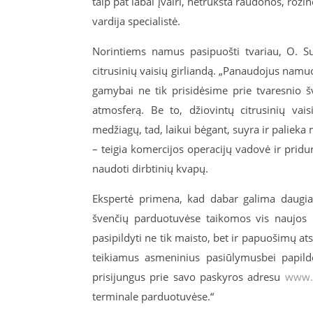
taip pat labai įvairi, netrūksta raudonos, roži
vardija specialistė.
Norintiems namus pasipuošti tvariau, O. Su
citrusinių vaisių girliandą. „Panaudojus namuo
gamybai ne tik prisidėsime prie tvaresnio 
atmosferą. Be to, džiovintų citrusinių vais
medžiagų, tad, laikui bėgant, suyra ir palieka 
– teigia komercijos operacijų vadovė ir pridur
naudoti dirbtinių kvapų.
Ekspertė primena, kad dabar galima daugiau
švenčių parduotuvėse taikomos vis naujos n
pasipildyti ne tik maisto, bet ir papuošimų at
teikiamus asmeninius pasiūlymusbei papildo
prisijungus prie savo paskyros adresu
www.r
terminale parduotuvėse.“