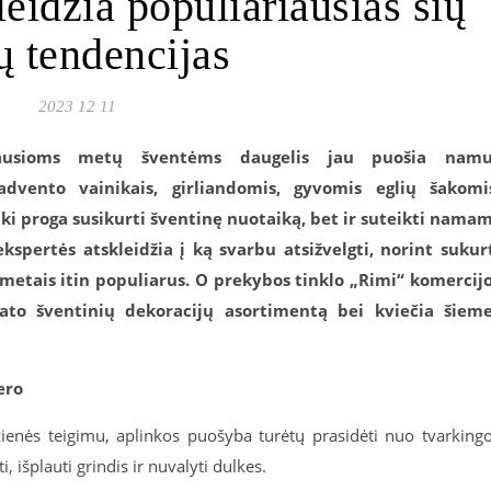
eidžia populiariausias šių
ų tendencijas
2023 12 11
iausioms metų šventėms
daugelis
jau puošia namu
 advento vainikais, girliandomis, gyvomis eglių šakomi
iki
proga susikurti
šventinę nuotaiką, bet ir suteikti nama
kspertės atskleidžia į
ką svarbu atsižvelgti, norint sukur
s metais itin populiarus. O prekybos tinklo „Rimi“ komercij
ato šventinių dekoracijų asortimentą bei kviečia šiem
ero
ienės teigimu, aplinkos puošyba turėtų prasidėti nuo tvarking
, išplauti grindis ir nuvalyti dulkes.