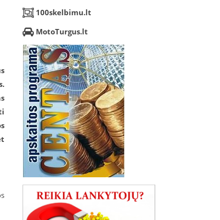
100skelbimu.lt
MotoTurgus.lt
s
s
.
ms
ti
os
et
os