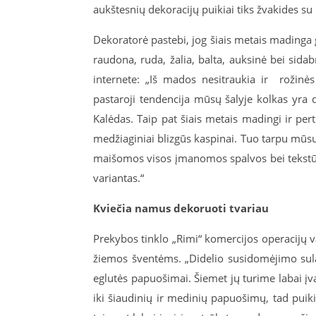
aukštesnių dekoracijų puikiai tiks žvakides su 
Dekoratorė pastebi, jog šiais metais madinga gr
raudona, ruda, žalia, balta, auksinė bei sid
internete: „Iš mados nesitraukia ir
rožinė
pastaroji tendencija mūsų šalyje kolkas yra 
Kalėdas. Taip pat šiais metais madingi ir perte
medžiaginiai blizgūs kaspinai. Tuo tarpu mūs
maišomos visos įmanomos spalvos bei tekstūros
variantas.“
Kviečia namus dekoruoti tvariau
Prekybos tinklo „Rimi“ komercijos operacijų v
žiemos šventėms. „Didelio susidomėjimo sulauk
eglutės papuošimai. Šiemet jų turime labai įvai
iki šiaudinių ir medinių papuošimų, tad puik