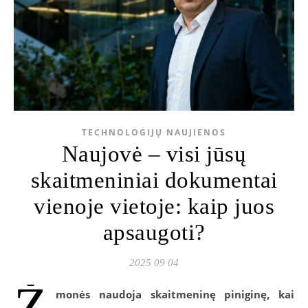
TECHNOLOGIJŲ NAUJIENOS
Naujovė – visi jūsų
skaitmeniniai dokumentai
vienoje vietoje: kaip juos
apsaugoti?
2025 09 04
Ž
monės naudoja skaitmeninę piniginę, kai