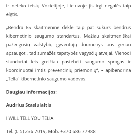
ir neteko teisių Vokietijoje, Lietuvoje jis irgi negalės taip
elgtis.
„Bendra ES skaitmeninė dėklė taip pat sukurs bendrus
kibernetinio saugumo standartus. Mažiau skaitmeniškai
pažengusių valstybių gyventojų duomenys bus geriau
apsaugoti, tad sumažės tapatybės vagysčių atvejai. Vienodi
standartai leis greičiau pastebėti saugumo spragas ir
koordinuotai imtis prevencinių priemonių“, – apibendrina
„Telia“ kibernetinio saugumo vadovas.
Daugiau informacijos:
Audrius Stasiulaitis
I WILL TELL YOU TELIA
Tel. (0 5) 236 7019, Mob. +370 686 77988