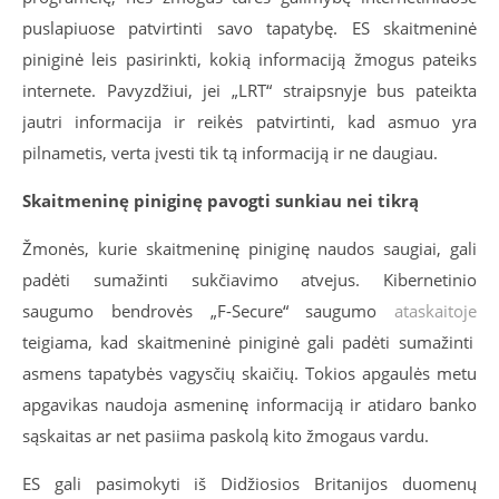
puslapiuose patvirtinti savo tapatybę. ES skaitmeninė
piniginė leis pasirinkti, kokią informaciją žmogus pateiks
internete. Pavyzdžiui, jei „LRT“ straipsnyje bus pateikta
jautri informacija ir reikės patvirtinti, kad asmuo yra
pilnametis, verta įvesti tik tą informaciją ir ne daugiau.
Skaitmeninę piniginę pavogti sunkiau nei tikrą
Žmonės, kurie skaitmeninę piniginę naudos saugiai, gali
padėti sumažinti sukčiavimo atvejus. Kibernetinio
saugumo bendrovės „F-Secure“ saugumo
ataskaitoje
teigiama, kad skaitmeninė piniginė gali padėti sumažinti
asmens tapatybės vagysčių skaičių. Tokios apgaulės metu
apgavikas naudoja asmeninę informaciją ir atidaro banko
sąskaitas ar net pasiima paskolą kito žmogaus vardu.
ES gali pasimokyti iš Didžiosios Britanijos duomenų