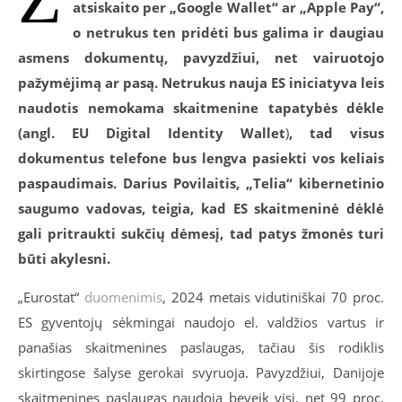
atsiskaito per „Google Wallet“ ar „Apple Pay“,
o netrukus ten pridėti bus galima ir daugiau
asmens dokumentų, pavyzdžiui, net vairuotojo
pažymėjimą ar pasą. Netrukus nauja ES iniciatyva leis
naudotis nemokama skaitmenine tapatybės dėkle
(angl. EU Digital Identity Wallet
)
, tad visus
dokumentus telefone bus lengva pasiekti vos keliais
paspaudimais. Darius Povilaitis, „Telia“ kibernetinio
saugumo vadovas, teigia, kad ES skaitmeninė dėklė
gali pritraukti sukčių dėmesį, tad patys žmonės turi
būti akylesni.
„Eurostat“
duomenimis
,
2024
metais vidutiniškai 70 proc.
ES gyventojų sėkmingai naudojo el. valdžios vartus ir
panašias skaitmenines paslaugas, tačiau šis rodiklis
skirtingose šalyse gerokai svyruoja. Pavyzdžiui, Danijoje
skaitmenines paslaugas naudoja beveik visi, net 99 proc.