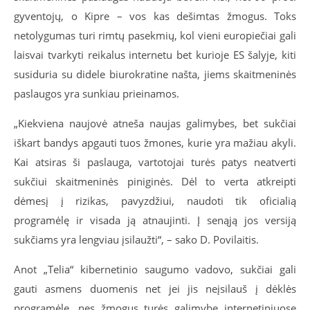
gyventojų, o Kipre – vos kas dešimtas žmogus. Toks
netolygumas turi rimtų pasekmių, kol vieni europiečiai gali
laisvai tvarkyti reikalus internetu bet kurioje ES šalyje, kiti
susiduria su didele biurokratine našta, jiems skaitmeninės
paslaugos yra sunkiau prieinamos.
„Kiekviena naujovė atneša naujas galimybes, bet sukčiai
iškart bandys apgauti tuos žmones, kurie yra mažiau akyli.
Kai atsiras ši paslauga, vartotojai turės patys neatverti
sukčiui skaitmeninės piniginės. Dėl to verta atkreipti
dėmesį į rizikas, pavyzdžiui, naudoti tik oficialią
programėlę ir visada ją atnaujinti. Į senąją jos versiją
sukčiams yra lengviau įsilaužti“, – sako D. Povilaitis.
Anot „Telia“ kibernetinio saugumo vadovo, sukčiai gali
gauti asmens duomenis net jei jis neįsilauš į dėklės
programėlę, nes žmogus turės galimybę internetiniuose