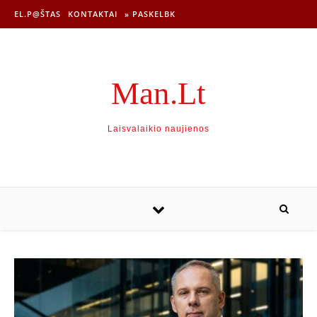
EL.P@ŠTAS
KONTAKTAI
» PASKELBK
Man.Lt
Laisvalaikio naujienos