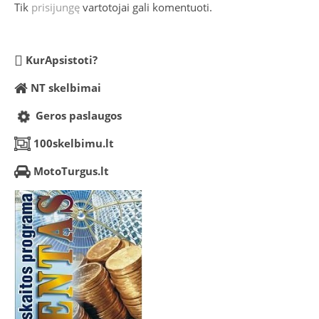
Tik
prisijungę
vartotojai gali komentuoti.
KurApsistoti?
NT skelbimai
Geros paslaugos
100skelbimu.lt
MotoTurgus.lt