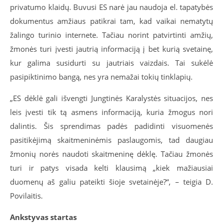
privatumo klaidų. Buvusi ES narė jau naudoja el. tapatybės
dokumentus amžiaus patikrai tam, kad vaikai nematytų
žalingo turinio internete. Tačiau norint patvirtinti amžių,
žmonės turi įvesti jautrią informaciją į bet kurią svetainę,
kur galima susidurti su jautriais vaizdais. Tai sukėlė
pasipiktinimo bangą, nes yra nemažai tokių tinklapių.
„ES dėklė gali išvengti Jungtinės Karalystės situacijos, nes
leis įvesti tik tą asmens informaciją, kuria žmogus nori
dalintis. Šis sprendimas padės padidinti visuomenės
pasitikėjimą skaitmeninėmis paslaugomis, tad daugiau
žmonių norės naudoti skaitmeninę dėklę. Tačiau žmonės
turi ir patys visada kelti klausimą „kiek mažiausiai
duomenų aš galiu pateikti šioje svetainėje?“, – teigia D.
Povilaitis.
Ankstyvas startas