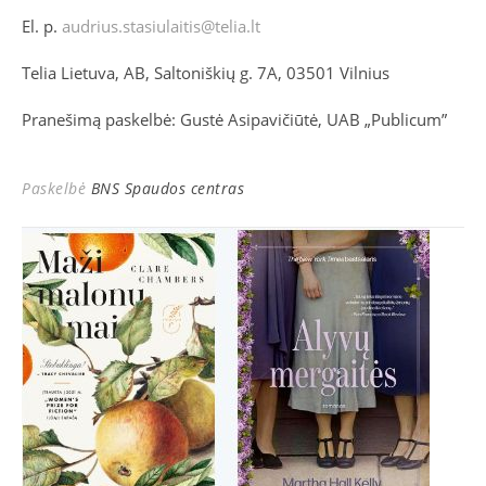
El. p.
audrius.stasiulaitis@telia.lt
Telia Lietuva, AB, Saltoniškių g. 7A, 03501 Vilnius
Pranešimą paskelbė: Gustė Asipavičiūtė, UAB „Publicum”
Paskelbė
BNS Spaudos centras