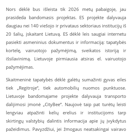
Nors dėklė bus išleista tik 2026 metų pabaigoje, jau
prasideda bandomasis projektas. ES projekte dalyvauja
daugiau nei 140 viešojo ir privataus sektoriaus institucijų iš
20 šalių, įskaitant Lietuvą. ES dėklė leis saugiai internetu
pasiekti asmeninius dokumentus ir informaciją: tapatybės
kortelę, vairuotojo pažymėjimą, sveikatos istoriją ir
išsilavinimą. Lietuvoje pirmiausia atsiras el. vairuotojo
pažymėjimas.
Skaitmeninė tapatybės dėklė galėtų sumažinti gyvas eiles
tiek „Regitroje“, tiek automobilių nuomos punktuose.
Lietuvoje bandomajame projekte dalyvauja transporto
dalijimosi įmonė „CityBee“. Naujovė taip pat turėtų leisti
lengviau atpažinti kelių erelius ir institucijoms tarp
skirtingų valstybių dalintis informacija apie jų įvykdytus
pažeidimus. Pavyzdžiui, jei žmogaus neatsakingai vairavo