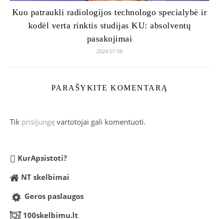
Kuo patraukli radiologijos technologo specialybė ir
kodėl verta rinktis studijas KU: absolventų
pasakojimai
2024 07 08
PARAŠYKITE KOMENTARĄ
Tik
prisijungę
vartotojai gali komentuoti.
KurApsistoti?
NT skelbimai
Geros paslaugos
100skelbimu.lt