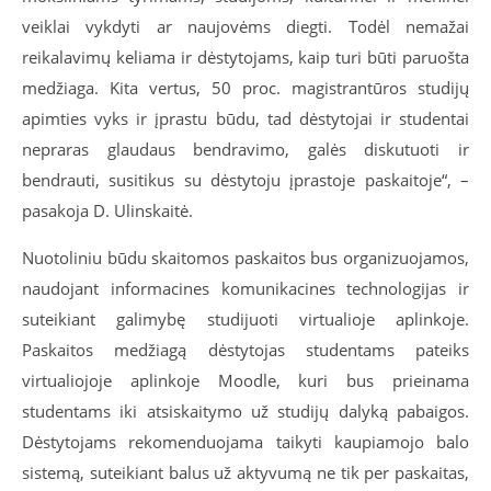
veiklai vykdyti ar naujovėms diegti. Todėl nemažai
reikalavimų keliama ir dėstytojams, kaip turi būti paruošta
medžiaga. Kita vertus, 50 proc. magistrantūros studijų
apimties vyks ir įprastu būdu, tad dėstytojai ir studentai
nepraras glaudaus bendravimo, galės diskutuoti ir
bendrauti, susitikus su dėstytoju įprastoje paskaitoje“, –
pasakoja D. Ulinskaitė.
Nuotoliniu būdu skaitomos paskaitos bus organizuojamos,
naudojant informacines komunikacines technologijas ir
suteikiant galimybę studijuoti virtualioje aplinkoje.
Paskaitos medžiagą dėstytojas studentams pateiks
virtualiojoje aplinkoje Moodle, kuri bus prieinama
studentams iki atsiskaitymo už studijų dalyką pabaigos.
Dėstytojams rekomenduojama taikyti kaupiamojo balo
sistemą, suteikiant balus už aktyvumą ne tik per paskaitas,