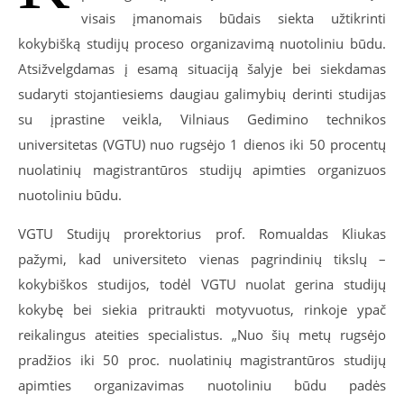
visais įmanomais būdais siekta užtikrinti
kokybišką studijų proceso organizavimą nuotoliniu būdu.
Atsižvelgdamas į esamą situaciją šalyje bei siekdamas
sudaryti stojantiesiems daugiau galimybių derinti studijas
su įprastine veikla, Vilniaus Gedimino technikos
universitetas (VGTU) nuo rugsėjo 1 dienos iki 50 procentų
nuolatinių magistrantūros studijų apimties organizuos
nuotoliniu būdu.
VGTU Studijų prorektorius prof. Romualdas Kliukas
pažymi, kad universiteto vienas pagrindinių tikslų –
kokybiškos studijos, todėl VGTU nuolat gerina studijų
kokybę bei siekia pritraukti motyvuotus, rinkoje ypač
reikalingus ateities specialistus. „Nuo šių metų rugsėjo
pradžios iki 50 proc. nuolatinių magistrantūros studijų
apimties organizavimas nuotoliniu būdu padės