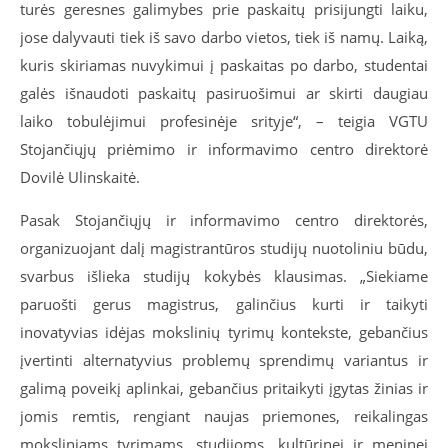
turės geresnes galimybes prie paskaitų prisijungti laiku,
jose dalyvauti tiek iš savo darbo vietos, tiek iš namų. Laiką,
kuris skiriamas nuvykimui į paskaitas po darbo, studentai
galės išnaudoti paskaitų pasiruošimui ar skirti daugiau
laiko tobulėjimui profesinėje srityje“, – teigia VGTU
Stojančiųjų priėmimo ir informavimo centro direktorė
Dovilė Ulinskaitė.
Pasak Stojančiųjų ir informavimo centro direktorės,
organizuojant dalį magistrantūros studijų nuotoliniu būdu,
svarbus išlieka studijų kokybės klausimas. „Siekiame
paruošti gerus magistrus, galinčius kurti ir taikyti
inovatyvias idėjas mokslinių tyrimų kontekste, gebančius
įvertinti alternatyvius problemų sprendimų variantus ir
galimą poveikį aplinkai, gebančius pritaikyti įgytas žinias ir
jomis remtis, rengiant naujas priemones, reikalingas
moksliniams tyrimams, studijoms, kultūrinei ir meninei