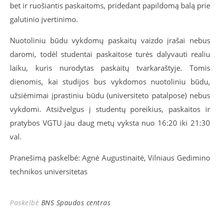
bet ir ruošiantis paskaitoms, pridedant papildomą balą prie
galutinio įvertinimo.
Nuotoliniu būdu vykdomų paskaitų vaizdo įrašai nebus
daromi, todėl studentai paskaitose turės dalyvauti realiu
laiku, kuris nurodytas paskaitų tvarkaraštyje. Tomis
dienomis, kai studijos bus vykdomos nuotoliniu būdu,
užsiėmimai įprastiniu būdu (universiteto patalpose) nebus
vykdomi. Atsižvelgus į studentų poreikius, paskaitos ir
pratybos VGTU jau daug metų vyksta nuo 16:20 iki 21:30
val.
Pranešimą paskelbė: Agnė Augustinaitė, Vilniaus Gedimino
technikos universitetas
Paskelbė
BNS Spaudos centras