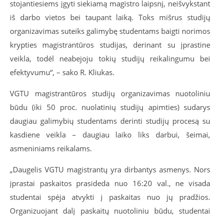
stojantiesiems įgyti siekiamą magistro laipsnį, neišvykstant
iš darbo vietos bei taupant laiką. Toks mišrus studijų
organizavimas suteiks galimybę studentams baigti norimos
krypties magistrantūros studijas, derinant su įprastine
veikla, todėl neabejoju tokių studijų reikalingumu bei
efektyvumu“, – sako R. Kliukas.
VGTU magistrantūros studijų organizavimas nuotoliniu
būdu (iki 50 proc. nuolatinių studijų apimties) sudarys
daugiau galimybių studentams derinti studijų procesą su
kasdiene veikla – daugiau laiko liks darbui, šeimai,
asmeniniams reikalams.
„Daugelis VGTU magistrantų yra dirbantys asmenys. Nors
įprastai paskaitos prasideda nuo 16:20 val., ne visada
studentai spėja atvykti į paskaitas nuo jų pradžios.
Organizuojant dalį paskaitų nuotoliniu būdu, studentai