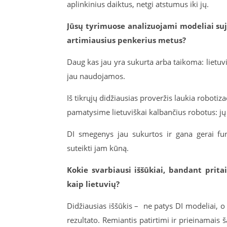
aplinkinius daiktus, netgi atstumus iki jų.
Jūsų tyrimuose analizuojami modeliai suj
artimiausius penkerius metus?
Daug kas jau yra sukurta arba taikoma: lietuvių
jau naudojamos.
Iš tikrųjų didžiausias proveržis laukia roboti
pamatysime lietuviškai kalbančius robotus: jų 
DI smegenys jau sukurtos ir gana gerai fun
suteikti jam kūną.
Kokie svarbiausi iššūkiai, bandant prit
kaip lietuvių?
Didžiausias iššūkis – ne patys DI modeliai,
rezultato. Remiantis patirtimi ir prieinamais š