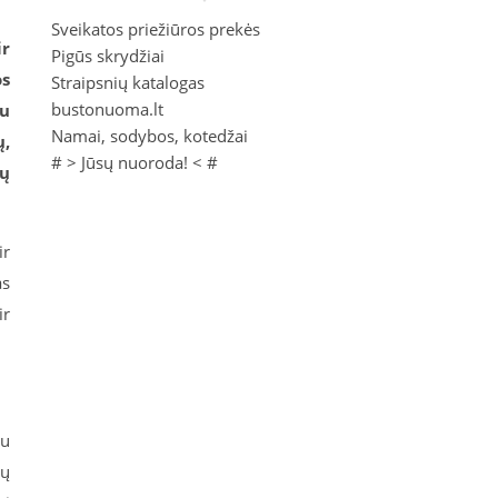
Sveikatos priežiūros prekės
ir
Pigūs skrydžiai
os
Straipsnių katalogas
bustonuoma.lt
su
Namai, sodybos, kotedžai
ų,
# >
Jūsų nuoroda!
< #
ių
ir
as
ir
au
ių