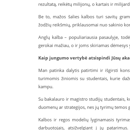
rezultatą, reikėtų milijonų, o kartais ir milija
Be to, mažos šalies kalbos turi savitų gram
žodžių reikšmių, priklausomai nuo sakinio ko
Anglų kalba – populiariausia pasaulyje, to
gerokai mažiau, o ir joms skiriamas dėmesys y
Kaip jungumo vertybė atsispindi Jūsų aka
Man patinka dalytis patirtimi ir išgirsti kon
turimomis žiniomis su studentais, kurie dažn
kampu.
Su bakalauro ir magistro studijų studentais, 
duomenų ar strategijos, nes jų tyrimų temos gla
Kalbos ir regos modelių lyginamasis tyrima
darbuotojais, atsižvelgiant į jų patarim