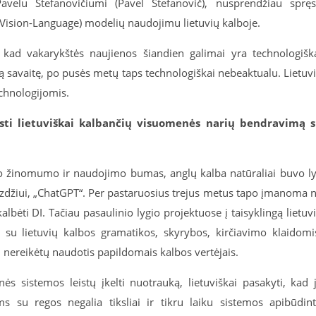
velu Stefanovičiumi (Pavel Stefanovič), nusprendžiau spręs
Vision-Language
) modelių naudojimu lietuvių kalboje.
kad vakarykštės naujienos šiandien galimai yra technologišk
šią savaitę, po pusės metų taps technologiškai nebeaktualu. Lietuv
echnologijomis.
isti lietuviškai kalbančių visuomenės narių bendravimą 
o žinomumo ir naudojimo bumas, anglų kalba natūraliai buvo l
avyzdžiui, „ChatGPT“. Per pastaruosius trejus metus tapo įmanoma 
 kalbėti DI. Tačiau pasaulinio lygio projektuose į taisyklingą lietuv
a su lietuvių kalbos gramatikos, skyrybos, kirčiavimo klaidomi
ai nereikėtų naudotis papildomais kalbos vertėjais.
ės sistemos leistų įkelti nuotrauką, lietuviškai pasakyti, kad 
s su regos negalia tiksliai ir tikru laiku sistemos apibūdin