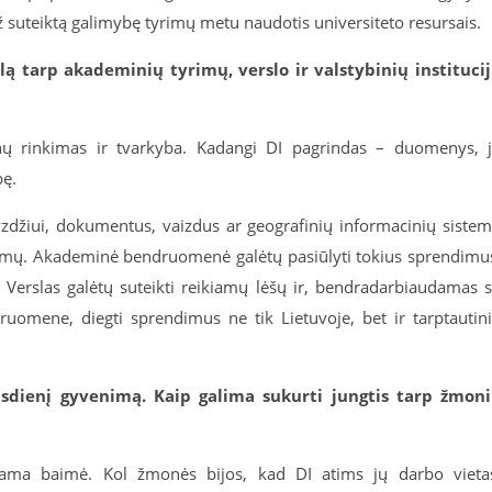
suteiktą galimybę tyrimų metu naudotis universiteto resursais.
 tarp akademinių tyrimų, verslo ir valstybinių instituci
ų rinkimas ir tvarkyba. Kadangi DI pagrindas – duomenys, 
bę.
yzdžiui, dokumentus, vaizdus ar geografinių informacinių siste
dimų. Akademinė bendruomenė galėtų pasiūlyti tokius sprendimu
 Verslas galėtų suteikti reikiamų lėšų ir, bendradarbiaudamas 
ruomene, diegti sprendimus ne tik Lietuvoje, bet ir tarptautin
asdienį gyvenimą. Kaip galima sukurti jungtis tarp žmon
čiama baimė. Kol žmonės bijos, kad DI atims jų darbo vieta