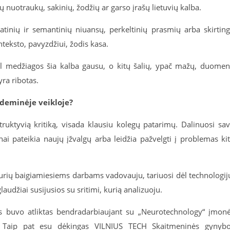
rdų nuotraukų, sakinių, žodžių ar garso įrašų lietuvių kalba.
atinių ir semantinių niuansų, perkeltinių prasmių arba skirtin
nteksto, pavyzdžiui, žodis
kasa
.
dėl medžiagos šia kalba gausu, o kitų šalių, ypač mažų, duome
ra ribotas.
deminėje veikloje?
struktyvią kritiką, visada klausiu kolegų patarimų. Dalinuosi sa
ai pateikia naujų įžvalgų arba leidžia pažvelgti į problemas ki
kurių baigiamiesiems darbams vadovauju, tariuosi dėl technologij
udžiai susijusios su sritimi, kurią analizuoju.
s buvo atliktas bendradarbiaujant su „Neurotechnology“ įmon
us. Taip pat esu dėkingas VILNIUS TECH Skaitmeninės gynyb