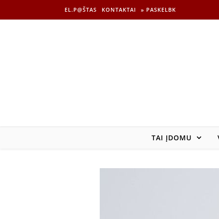
EL.P@ŠTAS
KONTAKTAI
» PASKELBK
TAI ĮDOMU