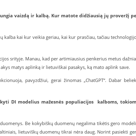
ungia vaizdą ir kalbą. Kur matote didžiausią jų proveržį p
 kalba kai kur veikia geriau, kai kur prasčiau, tačiau technologij
zacijos srityje. Manau, kad per artimiausius penkerius metus dažni
akys matys aplinką ir lietuviškai pasakys, ką mato aplink save.
kcionuoja, pavyzdžiui, gerai žinomas „ChatGPT“. Dabar belie
aikyti DI modelius mažesnės populiacijos kalboms, tokio
 o duomenys. Be kokybiškų duomenų negalima tikėtis gero model
altiniais, lietuviškų duomenų tikrai nėra daug. Norint pasiekti ge