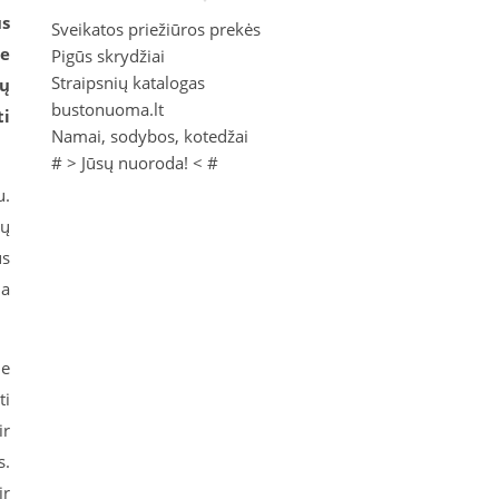
us
Sveikatos priežiūros prekės
se
Pigūs skrydžiai
Straipsnių katalogas
rų
bustonuoma.lt
ti
Namai, sodybos, kotedžai
# >
Jūsų nuoroda!
< #
u.
ių
us
na
ie
ti
ir
s.
ir