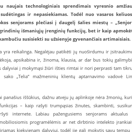
 su naujais technologiniais sprendimais vyresnio amžia
sudėtingas ir nepasiekiamas. Todėl nuo vasaros keliuo
kos senjorams plečiasi į daugelį šalies miestų – „Senjo
rindinių išmaniųjų įrenginių funkcijų, bet ir kaip apmokė
skambučiu susisiekti su užsienyje gyvenančiais artimaisiais.
a yra reikalinga. Negalėjau patikėti jų nuoširdumu ir įsitraukim
koja, apsikabina ir, žinoma, klausia, ar dar bus tokių galimyb
 dalyviai į mokymąsi žiūri išties rimtai ir nori perprasti tam tikr
 – sako „Telia“ mažmeninių klientų aptarnavimo vadovė Li
ai panašius iššūkius, dažnu atveju jų aplinkoje nėra žmonių, kur
funkcijas – kaip rašyti trumpąsias žinutes, skambinti, susikur
šyti internete. Labiau pažengusiems senjorams aktualus 
, mobiliosiomis programėlėmis ar net dirbtinio intelekto įrankiai
riamas kiekvienam dalyviui, todėl jie gali mokytis savu tempu 