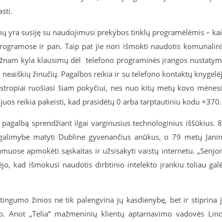
sti.
imų yra susiję su naudojimusi prekybos tinklų programėlėmis – ka
programose ir pan. Taip pat jie nori išmokti naudotis komunalin
Dažnam kyla klausimų dėl telefono programinės įrangos nustaty
neaiškių žinučių. Pagalbos reikia ir su telefono kontaktų knygelė
 stropiai ruošiasi šiam pokyčiui, nes nuo kitų metų kovo mėnes
uos reikia pakeisti, kad prasidėtų 0 arba tarptautiniu kodu +370.
 pagalbą sprendžiant ilgai varginusius technologinius iššūkius. 
 galimybe matyti Dubline gyvenančius anūkus, o 79 metų Jani
amuose apmokėti sąskaitas ir užsisakyti vaistų internetu. „Senjo
jo, kad išmokusi naudotis dirbtinio intelekto įrankiu toliau gal
gumo žinios ne tik palengvina jų kasdienybę, bet ir stiprina 
mo. Anot „Telia“ mažmeninių klientų aptarnavimo vadovės Lin