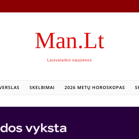
Man.Lt
Laisvalaikio naujienos
VERSLAS
SKELBIMAI
2026 METŲ HOROSKOPAS
S