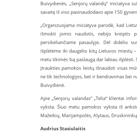
Buivydienės, „Senjorų valandų“ iniciatyva s
savaitę iš viso pasinaudodavo apie 150 gyven
„Organizuojama iniciatyva parodė, kad Lietuv
išmokti jomis naudotis, nebijo kreiptis 
persikeliančiame pasaulyje. Dėl didelio su
išplėtėme iki daugelio kitų Lietuvos miestų –
metu tikimės šią paslaugą dar labiau išplėsti
įtraukties pamokos leistų išnaudoti visas mū
ne tik technologijos, bet ir bendravimas bei n
Buivydienė.
Apie „Senjorų valandas“ „Telia“ klientai in
vyksta. Šiuo metu pamokos vyksta iš anksto
Mažeikių, Marijampolės, Alytaus, Druskininkų, 
Audrius Stasiulaitis