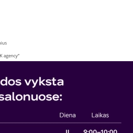
nius
NK agency“