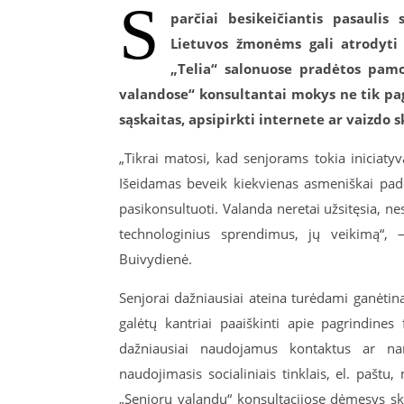
S
parčiai besikeičiantis pasaulis
Lietuvos žmonėms gali atrodyti 
„Telia“ salonuose pradėtos pamo
valandose“ konsultantai mokys ne tik pag
sąskaitas, apsipirkti internete ar vaizdo 
„Tikrai matosi, kad senjorams tokia iniciatyv
Išeidamas beveik kiekvienas asmeniškai padė
pasikonsultuoti. Valanda neretai užsitęsia, nes
technologinius sprendimus, jų veikimą“,
Buivydienė.
Senjorai dažniausiai ateina turėdami ganėtin
galėtų kantriai paaiškinti apie pagrindines 
dažniausiai naudojamus kontaktus ar nar
naudojimasis socialiniais tinklais, el. paštu
„Senjorų valandų“ konsultacijose dėmesys ski