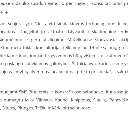
ulaukė didžiulio susidomėjimo, o per rugsėjį konsultacijomis p
tojų.
os senjorai yra išties atviri šiuolaikinėms technologijoms ir no
pagalbos. Daugeliui jų aktualu dalyvauti į skaitmeninę erd
sidomėjimo ir gerų atsiliepimų Mažeikiuose startavusią akci
 šiuo metu tokias konsultacijas teikiame jau 14-oje salonų, grei
. Siekiame, kad įdomiau tik gyvenimas būtų visiems, o skaitmenin
sų paslaugų sutiekiamas galimybes. Ši iniciatyva, kurios esmė y
aujų galimybių atvėrimas, neabejotinai prie to prisideda“, – sako 
formuojami SMS žinutėmis ir konkrečiuose salonuose, kuriuose j
 numatytu laiku Vilniaus, Kauno, Klaipėdos, Šiaulių, Panevėži
Šilutės, Plungės, Telšių ir Kėdainių salonuose.