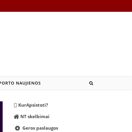
PORTO NAUJIENOS
KurApsistoti?
NT skelbimai
Geros paslaugos