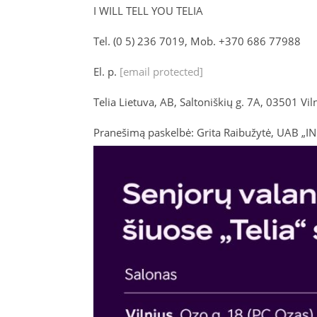
I WILL TELL YOU TELIA
Tel. (0 5) 236 7019, Mob. +370 686 77988
El. p.
[email protected]
Telia Lietuva, AB, Saltoniškių g. 7A, 03501 Vil
Pranešimą paskelbė: Grita Raibužytė, UAB „I