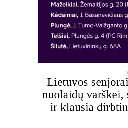
Lietuvos senjora
nuolaidų varškei,
ir klausia dirbti