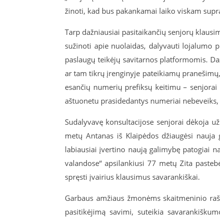
žinoti, kad bus pakankamai laiko viskam supra
Tarp dažniausiai pasitaikančių senjorų klaus
sužinoti apie nuolaidas, dalyvauti lojalumo 
paslaugų teikėjų savitarnos platformomis. 
ar tam tikrų įrenginyje pateikiamų pranešimų, 
esančių numerių prefiksų keitimu – senjorai
aštuonetu prasidedantys numeriai nebeveiks, j
Sudalyvavę konsultacijose senjorai dėkoja už
metų Antanas iš Klaipėdos džiaugėsi nauja
labiausiai įvertino naują galimybę patogiai n
valandose“ apsilankiusi 77 metų Zita pastebė
spręsti įvairius klausimus savarankiškai.
Garbaus amžiaus žmonėms skaitmeninio raštin
pasitikėjimą savimi, suteikia savarankišku