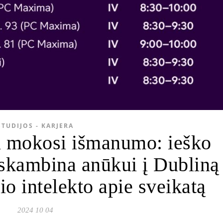
STUDIJOS - KARJERA
i mokosi išmanumo: ieško
 skambina anūkui į Dubliną
nio intelekto apie sveikatą
2024 10 04