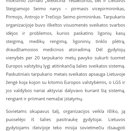
mokslinio žurnalo „Medicina“ redaktorius, bet ir Lietuvos
Steigiamojo Seimo narys – pirmasis vicepirmininkas,
Pirmojo, Antrojo ir Trečiojo Seimo pirmininkas. Tarpukario
organizacijoje buvo iškeltos visuomenės sveikatos svarbos
idėjos ir problemos, kurios paskatino ligonių kasų
steigimą, medikų rengimą, ligoninių tinklo plėtrą,
draudžiamosios medicinos atsiradimą. Dėl gydytojų
vienybės per 20 tarpukario metų pavyko sukurti tuomet
Europos valstybių lygį atitinkančią šalies sveikatos sistemą.
Paskutiniais tarpukario metais sveikatos apsauga Lietuvoje
žengė koja kojon su kitomis Europos valstybėmis, o LGS ir
jos valdybos nariai aktyviai dalyvavo kuriant šią sistemą,
rengiant ir priimant nemažai įstatymų.
Sovietams okupavus šalį, organizacijos veikla išliko, ją
puoselėjo iš šalies pasitraukę gydytojai. Lietuvos
gydytojams išeivijoje teko misija sovietmečiu išsaugoti