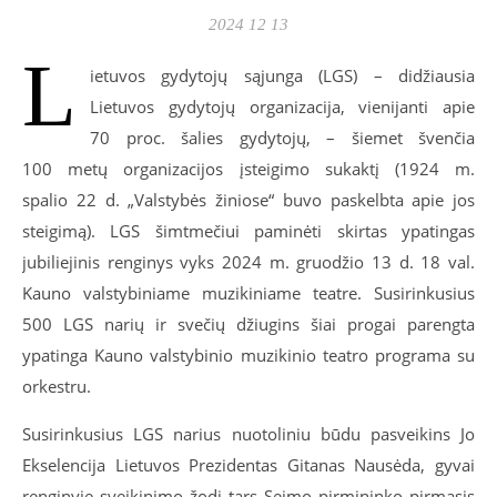
2024 12 13
L
ietuvos gydytojų sąjunga (LGS) – didžiausia
Lietuvos gydytojų organizacija, vienijanti apie
70 proc. šalies gydytojų, – šiemet švenčia
100 metų organizacijos įsteigimo sukaktį (1924 m.
spalio 22 d. „Valstybės žiniose“ buvo paskelbta apie jos
steigimą). LGS šimtmečiui paminėti skirtas ypatingas
jubiliejinis renginys vyks 2024 m. gruodžio 13 d. 18 val.
Kauno valstybiniame muzikiniame teatre. Susirinkusius
500 LGS narių ir svečių džiugins šiai progai parengta
ypatinga Kauno valstybinio muzikinio teatro programa su
orkestru.
Susirinkusius LGS narius nuotoliniu būdu pasveikins Jo
Ekselencija Lietuvos Prezidentas Gitanas Nausėda, gyvai
renginyje sveikinimo žodį tars Seimo pirmininko pirmasis