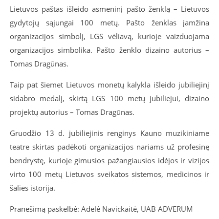
Lietuvos paštas išleido asmeninį pašto ženklą – Lietuvos
gydytojų sąjungai 100 metų. Pašto ženklas įamžina
organizacijos simbolį, LGS vėliavą, kurioje vaizduojama
organizacijos simbolika. Pašto ženklo dizaino autorius –
Tomas Dragūnas.
Taip pat šiemet Lietuvos monetų kalykla išleido jubiliejinį
sidabro medalį, skirtą LGS 100 metų jubiliejui, dizaino
projektų autorius – Tomas Dragūnas.
Gruodžio 13 d. jubiliejinis renginys Kauno muzikiniame
teatre skirtas padėkoti organizacijos nariams už profesinę
bendrystę, kurioje gimusios pažangiausios idėjos ir vizijos
virto 100 metų Lietuvos sveikatos sistemos, medicinos ir
šalies istorija.
Pranešimą paskelbė: Adelė Navickaitė, UAB ADVERUM