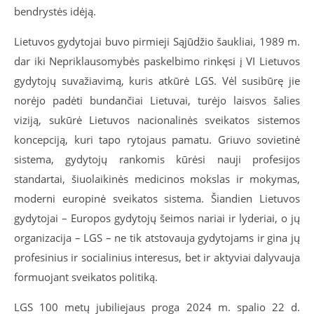
bendrystės idėją.
Lietuvos gydytojai buvo pirmieji Sąjūdžio šaukliai, 1989 m.
dar iki Nepriklausomybės paskelbimo rinkęsi į VI Lietuvos
gydytojų suvažiavimą, kuris atkūrė LGS. Vėl susibūrę jie
norėjo padėti bundančiai Lietuvai, turėjo laisvos šalies
viziją, sukūrė Lietuvos nacionalinės sveikatos sistemos
koncepciją, kuri tapo rytojaus pamatu. Griuvo sovietinė
sistema, gydytojų rankomis kūrėsi nauji profesijos
standartai, šiuolaikinės medicinos mokslas ir mokymas,
moderni europinė sveikatos sistema. Šiandien Lietuvos
gydytojai – Europos gydytojų šeimos nariai ir lyderiai, o jų
organizacija – LGS – ne tik atstovauja gydytojams ir gina jų
profesinius ir socialinius interesus, bet ir aktyviai dalyvauja
formuojant sveikatos politiką.
LGS 100 metų jubiliejaus proga 2024 m. spalio 22 d.