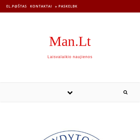
EL.P@ŠTAS
KONTAKTAI
» PASKELBK
Man.Lt
Laisvalaikio naujienos