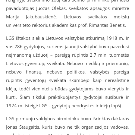
pavaduotojas Juozas Olekas, sveikatos apsaugos ministrė
Marija Jakubauskienė, Lietuvos sveikatos mokslų
universiteto rektorius akademikas prof. Rimantas Benetis.
LGS ištakos siekia Lietuvos valstybės atkūrimą 1918 m. ir
vos 286 gydytojus, kuriems jaunoji valstybė buvo pavedusi
neįmanomą užduotį – pareigą rūpintis 2,7 mln. tuometės
Lietuvos gyventojų sveikata. Nebuvo medikų ir priemonių,
nebuvo finansų, nebuvo politikos, valstybės pareiga
rūpintis gyventojų sveikata skambėjo kaip nerealistinė
idėja, todėl vienintelis būdas gydytojams buvo vienytis ir
kurti. Šiam tikslui praktikuojantys gydytojai susibūrė ir
1924 m. įsteigė LGS – gydytojų bendrystės ir idėjų lopšį.
LGS pirmuoju valdybos pirmininku buvo išrinktas daktaras
Jonas Staugaitis, kuris buvo ne tik organizacijos vadovas,