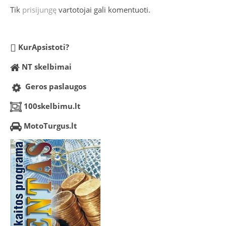
Tik
prisijungę
vartotojai gali komentuoti.
KurApsistoti?
NT skelbimai
Geros paslaugos
100skelbimu.lt
MotoTurgus.lt