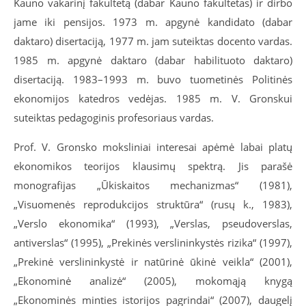
Kauno vakarinį fakultetą (dabar Kauno fakultetas) ir dirbo
jame iki pensijos. 1973 m. apgynė kandidato (dabar
daktaro) disertaciją, 1977 m. jam suteiktas docento vardas.
1985 m. apgynė daktaro (dabar habilituoto daktaro)
disertaciją. 1983–1993 m. buvo tuometinės Politinės
ekonomijos katedros vedėjas. 1985 m. V. Gronskui
suteiktas pedagoginis profesoriaus vardas.
Prof. V. Gronsko moksliniai interesai apėmė labai platų
ekonomikos teorijos klausimų spektrą. Jis parašė
monografijas „Ūkiskaitos mechanizmas“ (1981),
„Visuomenės reprodukcijos struktūra“ (rusų k., 1983),
„Verslo ekonomika“ (1993), „Verslas, pseudoverslas,
antiverslas“ (1995), „Prekinės verslininkystės rizika“ (1997),
„Prekinė verslininkystė ir natūrinė ūkinė veikla“ (2001),
„Ekonominė analizė“ (2005), mokomąją knygą
„Ekonominės minties istorijos pagrindai“ (2007), daugelį