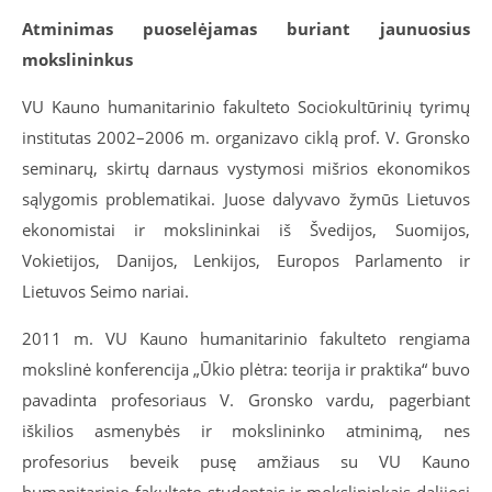
Atminimas puoselėjamas buriant jaunuosius
mokslininkus
VU Kauno humanitarinio fakulteto Sociokultūrinių tyrimų
institutas 2002–2006 m. organizavo ciklą prof. V. Gronsko
seminarų, skirtų darnaus vystymosi mišrios ekonomikos
sąlygomis problematikai. Juose dalyvavo žymūs Lietuvos
ekonomistai ir mokslininkai iš Švedijos, Suomijos,
Vokietijos, Danijos, Lenkijos, Europos Parlamento ir
Lietuvos Seimo nariai.
2011 m. VU Kauno humanitarinio fakulteto rengiama
mokslinė konferencija „Ūkio plėtra: teorija ir praktika“ buvo
pavadinta profesoriaus V. Gronsko vardu, pagerbiant
iškilios asmenybės ir mokslininko atminimą, nes
profesorius beveik pusę amžiaus su VU Kauno