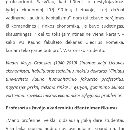
profesoriumi. Sakyčiau, kad būtent jo dėstytojavimas
lydėjo ekonominį lūžį 90-inių Lietuvoje, kurį dažnai
vadiname „laukiniu kapitalizmu“, nors tai tebuvo perėjimas
iš komandinės į rinkos ekonomiką. Jis buvo sudėtingas,
skausmingas ir dėl to toks įsimintinas ne vienai kartai“, –
sako VU Kauno fakulteto dekanas Giedrius Romeika,
kuriam teko garbė būti prof. V. Gronsko studentu.
Vladas Kazys Gronskas (1940–2010) žinomas kaip Lietuvos
ekonomistas, habilituotas socialinių mokslų daktaras, Vilniaus
universiteto Kauno humanitarinio fakulteto profesorius,
nagrinėjęs prekių tiekimo rinkai ir gėrybių gaminimo šeimos
vartojimui sąveikos mišrios ekonomikos sąlygomis problemas.
Profesorius žavėjo akademiniu džentelmeniškumu
„Mano profesinei veiklai didžiausią įtaką darė studentai.
Visą laiką jaučiau auditorijos psichologinį spaudimą. Tai