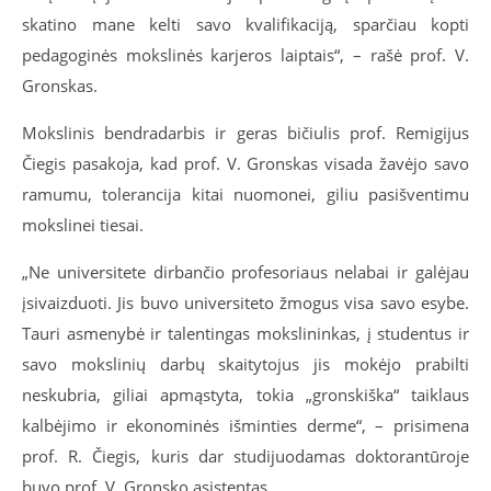
skatino mane kelti savo kvalifikaciją, sparčiau kopti
pedagoginės mokslinės karjeros laiptais“, – rašė prof. V.
Gronskas.
Mokslinis bendradarbis ir geras bičiulis prof. Remigijus
Čiegis pasakoja, kad prof. V. Gronskas visada žavėjo savo
ramumu, tolerancija kitai nuomonei, giliu pasišventimu
mokslinei tiesai.
„Ne universitete dirbančio profesoriaus nelabai ir galėjau
įsivaizduoti. Jis buvo universiteto žmogus visa savo esybe.
Tauri asmenybė ir talentingas mokslininkas, į studentus ir
savo mokslinių darbų skaitytojus jis mokėjo prabilti
neskubria, giliai apmąstyta, tokia „gronskiška“ taiklaus
kalbėjimo ir ekonominės išminties derme“, – prisimena
prof. R. Čiegis, kuris dar studijuodamas doktorantūroje
buvo prof. V. Gronsko asistentas.