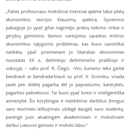
„Paties profesoriaus moksliniai interesai apėmė labai platų
ekonomikos teorijos klausimų spektrą. Gyvenimo
pabaigoje jis ypač giliai nagrinėjo prekių tiekimo rinkai ir
gėrybių gaminimo šeimos vartojimui sąveikos mišrios
ekonomikos sąlygomis problemas, kas buvo savotiškai
netikėta, ypač prisimenant jo liberalias ekonomines
nuostatas XX a. dešimtojo dešimtmečio pradžioje ir
viduryje, – sako prof. R. Čiegis. –Visi, kuriems teko garbė
bendrauti ar bendradarbiauti su prof. V. Gronsku, visada
jautė jam didelę pagarbą dėl jo paprastumo, kantrybės,
pagarbos pašnekovui. Tai buvo ypač šviesi ir inteligentiška
asmenybė. Šis kūrybingas ir neįtikėtinai darbštus žmogus
savo teoriniais ieškojimais uždegė daugelį savo studentų,
parengė juos atsakingam akademiniam ir moksliniam
darbui Lietuvos gerovės ir mokslo labui.“