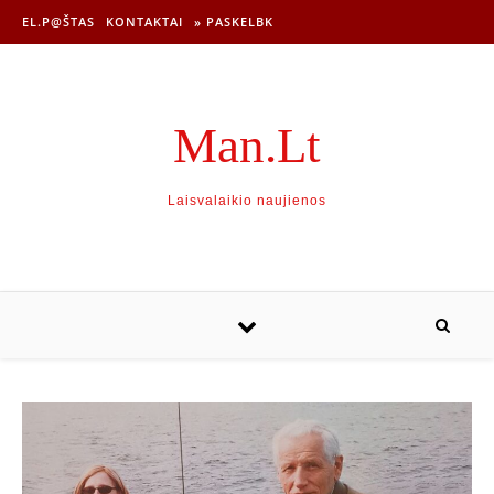
EL.P@ŠTAS
KONTAKTAI
» PASKELBK
Man.Lt
Laisvalaikio naujienos