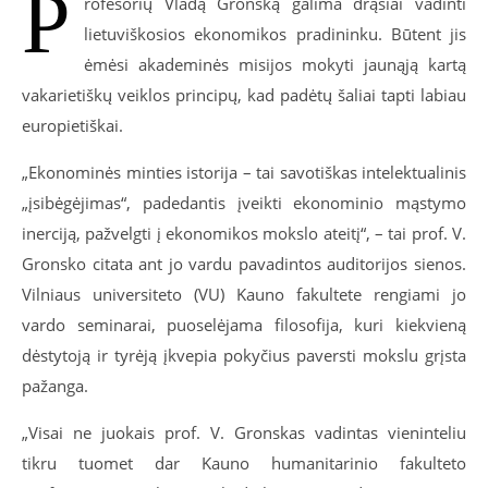
P
rofesorių Vladą Gronską galima drąsiai vadinti
lietuviškosios ekonomikos pradininku. Būtent jis
ėmėsi akademinės misijos mokyti jaunąją kartą
vakarietiškų veiklos principų, kad padėtų šaliai tapti labiau
europietiškai.
„Ekonominės minties istorija – tai savotiškas intelektualinis
„įsibėgėjimas“, padedantis įveikti ekonominio mąstymo
inerciją, pažvelgti į ekonomikos mokslo ateitį“, – tai prof. V.
Gronsko citata ant jo vardu pavadintos auditorijos sienos.
Vilniaus universiteto (VU) Kauno fakultete rengiami jo
vardo seminarai, puoselėjama filosofija, kuri kiekvieną
dėstytoją ir tyrėją įkvepia pokyčius paversti mokslu grįsta
pažanga.
„Visai ne juokais prof. V. Gronskas vadintas vieninteliu
tikru tuomet dar Kauno humanitarinio fakulteto