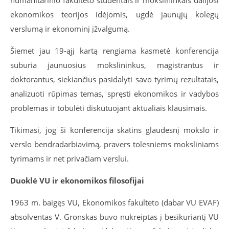
humanitarinio fakulteto studentais ir mokslininkais dalijosi
ekonomikos teorijos idėjomis, ugdė jaunųjų kolegų
verslumą ir ekonominį įžvalgumą.
Šiemet jau 19-ąjį kartą rengiama kasmetė konferencija
suburia jaunuosius mokslininkus, magistrantus ir
doktorantus, siekiančius pasidalyti savo tyrimų rezultatais,
analizuoti rūpimas temas, spręsti ekonomikos ir vadybos
problemas ir tobulėti diskutuojant aktualiais klausimais.
Tikimasi, jog ši konferencija skatins glaudesnį mokslo ir
verslo bendradarbiavimą, pravers tolesniems moksliniams
tyrimams ir net privačiam verslui.
Duoklė VU ir ekonomikos filosofijai
1963 m. baigęs VU, Ekonomikos fakulteto (dabar VU EVAF)
absolventas V. Gronskas buvo nukreiptas į besikuriantį VU