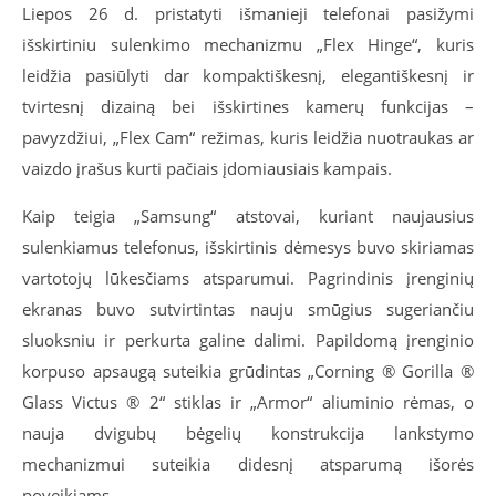
Liepos 26 d. pristatyti išmanieji telefonai pasižymi
išskirtiniu sulenkimo mechanizmu „Flex Hinge“, kuris
leidžia pasiūlyti dar kompaktiškesnį, elegantiškesnį ir
tvirtesnį dizainą bei išskirtines kamerų funkcijas –
pavyzdžiui, „Flex Cam“ režimas, kuris leidžia nuotraukas ar
vaizdo įrašus kurti pačiais įdomiausiais kampais.
Kaip teigia „Samsung“ atstovai, kuriant naujausius
sulenkiamus telefonus, išskirtinis dėmesys buvo skiriamas
vartotojų lūkesčiams atsparumui. Pagrindinis įrenginių
ekranas buvo sutvirtintas nauju smūgius sugeriančiu
sluoksniu ir perkurta galine dalimi. Papildomą įrenginio
korpuso apsaugą suteikia grūdintas „Corning ® Gorilla ®
Glass Victus ® 2“ stiklas ir „Armor“ aliuminio rėmas, o
nauja dvigubų bėgelių konstrukcija lankstymo
mechanizmui suteikia didesnį atsparumą išorės
poveikiams.