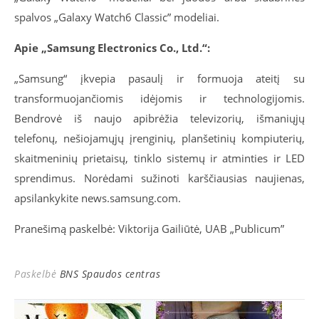
spalvos „Galaxy Watch6 Classic” modeliai.
Apie „Samsung Electronics Co., Ltd.“:
„Samsung“ įkvepia pasaulį ir formuoja ateitį su
transformuojančiomis idėjomis ir technologijomis.
Bendrovė iš naujo apibrėžia televizorių, išmaniųjų
telefonų, nešiojamųjų įrenginių, planšetinių kompiuterių,
skaitmeninių prietaisų, tinklo sistemų ir atminties ir LED
sprendimus. Norėdami sužinoti karščiausias naujienas,
apsilankykite news.samsung.com.
Pranešimą paskelbė: Viktorija Gailiūtė, UAB „Publicum”
Paskelbė
BNS Spaudos centras