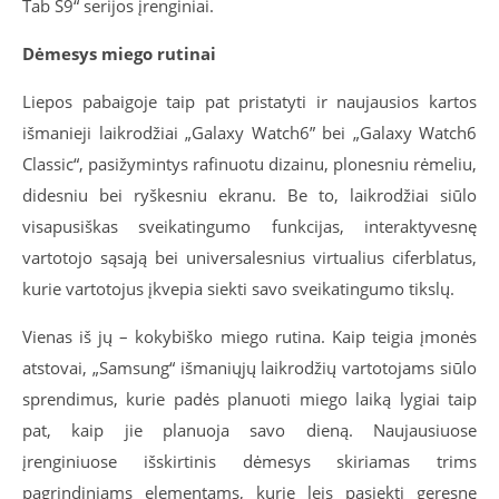
Tab S9“ serijos įrenginiai.
Dėmesys miego rutinai
Liepos pabaigoje taip pat pristatyti ir naujausios kartos
išmanieji laikrodžiai „Galaxy Watch6” bei „Galaxy Watch6
Classic“, pasižymintys rafinuotu dizainu, plonesniu rėmeliu,
didesniu bei ryškesniu ekranu. Be to, laikrodžiai siūlo
visapusiškas sveikatingumo funkcijas, interaktyvesnę
vartotojo sąsają bei universalesnius virtualius ciferblatus,
kurie vartotojus įkvepia siekti savo sveikatingumo tikslų.
Vienas iš jų – kokybiško miego rutina. Kaip teigia įmonės
atstovai, „Samsung“ išmaniųjų laikrodžių vartotojams siūlo
sprendimus, kurie padės planuoti miego laiką lygiai taip
pat, kaip jie planuoja savo dieną. Naujausiuose
įrenginiuose išskirtinis dėmesys skiriamas trims
pagrindiniams elementams, kurie leis pasiekti geresnę