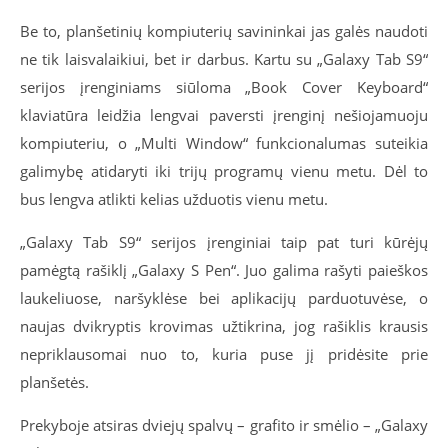
Be to, planšetinių kompiuterių savininkai jas galės naudoti
ne tik laisvalaikiui, bet ir darbus. Kartu su „Galaxy Tab S9“
serijos įrenginiams siūloma „Book Cover Keyboard“
klaviatūra leidžia lengvai paversti įrenginį nešiojamuoju
kompiuteriu, o „Multi Window“ funkcionalumas suteikia
galimybę atidaryti iki trijų programų vienu metu. Dėl to
bus lengva atlikti kelias užduotis vienu metu.
„Galaxy Tab S9“ serijos įrenginiai taip pat turi kūrėjų
pamėgtą rašiklį „Galaxy S Pen“. Juo galima rašyti paieškos
laukeliuose, naršyklėse bei aplikacijų parduotuvėse, o
naujas dvikryptis krovimas užtikrina, jog rašiklis krausis
nepriklausomai nuo to, kuria puse jį pridėsite prie
planšetės.
Prekyboje atsiras dviejų spalvų – grafito ir smėlio – „Galaxy