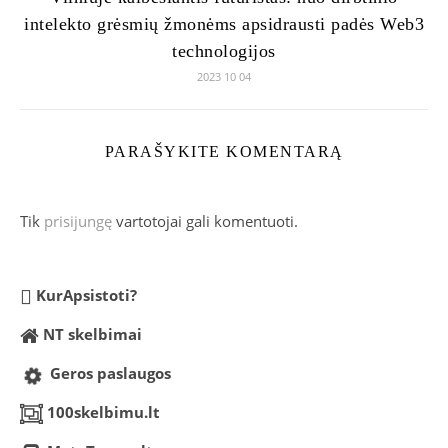
intelekto grėsmių žmonėms apsidrausti padės Web3
technologijos
2023 10 04
PARAŠYKITE KOMENTARĄ
Tik
prisijungę
vartotojai gali komentuoti.
KurApsistoti?
NT skelbimai
Geros paslaugos
100skelbimu.lt