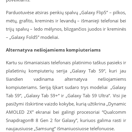
Parduotuvėse atsiras penkių spalvų „Galaxy Flip5” – pilkos,
mėtų, grafito, kreminės ir levandų – išmanieji telefonai bei
trijų spalvų – ledo mėlynos, blizgančios juodos ir kreminės
– „Galaxy Fold5” modeliai.
Alternatyva nešiojamiems kompiuteriams
Kartu su išmaniaisiais telefonais platinimo taškus pasieks ir
plašetinių kompiuterių serija „Galaxy Tab S9“, kuri jau
šiandien vadinama alternatyva nešiojamiems
kompiuteriams. Seriją šįkart sudaro trys modeliai
„Galaxy
Tab S9“, „Galaxy Tab S9+“ ir „Galaxy Tab S9 Ultra“. Visi jie
pasižymi išskirtine vaizdo kokybe, kurią užtikrina „Dynamic
AMOLED 2X” ekranai bei galingi procesoriai “Qualcomm
Snapdragon® 8 Gen 2 for Galaxy”, kuriuos galima rasti ir
naujausiuose „Samsung“ išmaniuosiuose telefonuose.