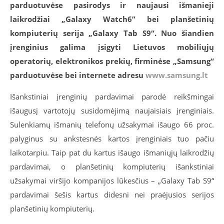
parduotuvėse pasirodys ir naujausi išmanieji
laikrodžiai „Galaxy Watch6” bei planšetinių
kompiuterių serija „Galaxy Tab S9“. Nuo šiandien
įrenginius galima įsigyti Lietuvos mobiliųjų
operatorių, elektronikos prekių, firminėse „Samsung“
parduotuvėse bei internete adresu
www.samsung.lt
Išankstiniai įrenginių pardavimai parodė reikšmingai
išaugusį vartotojų susidomėjimą naujaisiais įrenginiais.
Sulenkiamų išmanių telefonų užsakymai išaugo 66 proc.
palyginus su ankstesnės kartos įrenginiais tuo pačiu
laikotarpiu. Taip pat du kartus išaugo išmaniųjų laikrodžių
pardavimai, o planšetinių kompiuterių išankstiniai
užsakymai viršijo kompanijos lūkesčius – „Galaxy Tab S9“
pardavimai šešis kartus didesni nei praėjusios serijos
planšetinių kompiuterių.