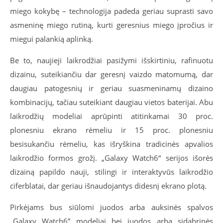
miego kokybę – technologija padeda geriau suprasti savo
asmeninę miego rutiną, kurti geresnius miego įpročius ir
miegui palankią aplinką.
Be to, naujieji laikrodžiai pasižymi išskirtiniu, rafinuotu
dizainu, suteikiančiu dar geresnį vaizdo matomumą, dar
daugiau patogesnių ir geriau suasmeninamų dizaino
kombinacijų, tačiau suteikiant daugiau vietos baterijai. Abu
laikrodžių modeliai aprūpinti atitinkamai 30 proc.
plonesniu ekrano rėmeliu ir 15 proc. plonesniu
besisukančiu rėmeliu, kas išryškina tradicinės apvalios
laikrodžio formos grožį. „Galaxy Watch6“ serijos išorės
dizainą papildo nauji, stilingi ir interaktyvūs laikrodžio
ciferblatai, dar geriau išnaudojantys didesnį ekrano plotą.
Pirkėjams bus siūlomi juodos arba auksinės spalvos
„Galaxy Watch6” modeliai bei juodos arba sidabrinės