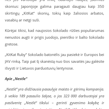
skonius:
Japonijoje galima paragauti daugiau kaip 350
skirting
ų „KitKat“ skonių, tokių kaip žaliosios arbatos,
vasabių ar netgi suši.
Kūrėjai tikisi, kad naujosios šokolado rūšies populiarumas
nenustos augti ir prigis juodojo, pieniško ir balto šokolado
gretose.
„KitKat Ruby“ šokolado batonėlis jau pasiekė ir Europos bei
JAV rinką. Taip pat šį skanėstą nuo šios savaitės jau galėsite
išvysti ir Lietuvos parduotuvių lentynose.
Apie „Nestle“
„Nestlé“ yra didžiausia pasaulyje maisto ir gėrimų kompanija.
Ji veikia 189 pasaulio šalyse, o jos 323 000 darbuotojai yra
pasišventę „Nestlé“ tikslui – gerinti gyvenimo kokybę ir