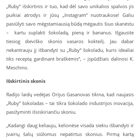
„Ruby“ išskirtinis ir tuo, kad dėl savo unikalios spalvos jis
puikiai atrodys ir jūsų „Instagram“ nuotraukose! Galiu
pasiūlyti savo mėgstamiausią būdą mėgautis šiuo skanėstu
– kartu suplakti šokoladą, pieną ir bananus. Išgausite
tiesiog dieviško skonio vasaros kokteilį. Jau dabar
nekantrauju jį išbandyti su „Ruby“ šokoladu, kuris idealiai
tiks receptą gardinant braškėmis“, – įspūdžiais dalinosi K.
Meschino.
Išskirtinis skonis
Radijo laidų vedėjas Orijus Gasanovas tikina, kad naujasis
„Ruby“ šokoladas – tai tikra šokolado industrijos inovacija,
pasižyminti išsiskiriančiu skoniu.
„Kadangi daug keliauju, kelionėse visada siekiu išbandyti ir
įvairių šalių siūlomus nepatirtus skonius. Pirmą kartą