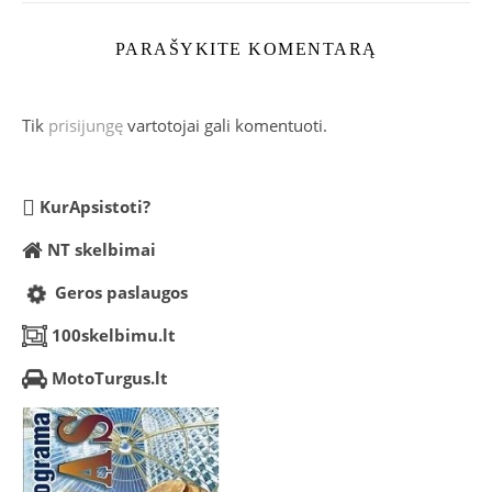
PARAŠYKITE KOMENTARĄ
Tik
prisijungę
vartotojai gali komentuoti.
KurApsistoti?
NT skelbimai
Geros paslaugos
100skelbimu.lt
MotoTurgus.lt