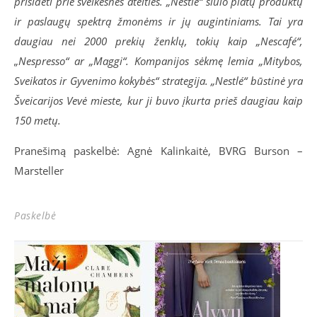
prisidėti prie sveikesnės ateities. „Nestlé“ siūlo platų produktų
ir paslaugų spektrą žmonėms ir jų augintiniams. Tai yra
daugiau nei 2000 prekių ženklų, tokių kaip „Nescafé“,
„Nespresso“ ar „Maggi“. Kompanijos sėkmę lemia „Mitybos,
Sveikatos ir Gyvenimo kokybės“ strategija. „Nestlé“ būstinė yra
Šveicarijos Vevė mieste, kur ji buvo įkurta prieš daugiau kaip
150 met
ų.
Pranešimą paskelbė: Agnė Kalinkaitė, BVRG Burson –
Marsteller
Paskelbė