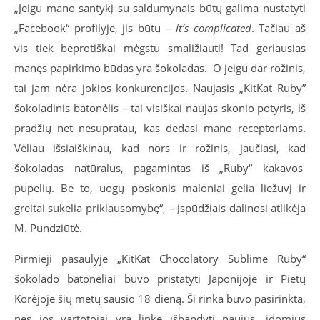
„Jeigu mano santykį su saldumynais būtų galima nustatyti
„Facebook“ profilyje, jis būtų –
it’s complicated
. Tačiau aš
vis tiek beprotiškai mėgstu smaližiauti! Tad geriausias
manęs papirkimo būdas yra šokoladas. O jeigu dar rožinis,
tai jam nėra jokios konkurencijos. Naujasis „KitKat Ruby”
šokoladinis batonėlis – tai visiškai naujas skonio potyris, iš
pradžių net nesupratau, kas dedasi mano receptoriams.
Vėliau išsiaiškinau, kad nors ir rožinis, jaučiasi, kad
šokoladas natūralus, pagamintas iš „Ruby“ kakavos
pupelių. Be to, uogų poskonis maloniai gelia liežuvį ir
greitai sukelia priklausomybę“, – įspūdžiais dalinosi atlikėja
M. Pundziūtė.
Pirmieji pasaulyje „KitKat Chocolatory Sublime Ruby“
šokolado batonėliai buvo pristatyti Japonijoje ir Pietų
Korėjoje šių metų sausio 18 dieną. Ši rinka buvo pasirinkta,
nes jos vartotojai yra linkę išbandyti naujus, įdomius