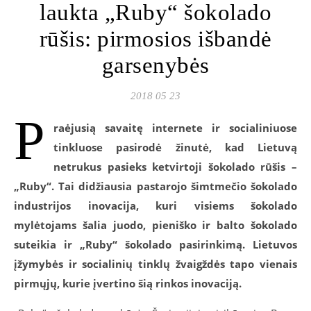
laukta „Ruby“ šokolado
rūšis: pirmosios išbandė
garsenybės
2018 05 23
P
raėjusią savaitę internete ir socialiniuose
tinkluose pasirodė žinutė, kad Lietuvą
netrukus pasieks ketvirtoji šokolado rūšis –
„Ruby“. Tai didžiausia pastarojo šimtmečio šokolado
industrijos inovacija, kuri visiems šokolado
mylėtojams šalia juodo, pieniško ir balto šokolado
suteikia ir „Ruby“ šokolado pasirinkimą. Lietuvos
įžymybės ir socialinių tinklų žvaigždės tapo vienais
pirmųjų, kurie įvertino šią rinkos inovaciją.