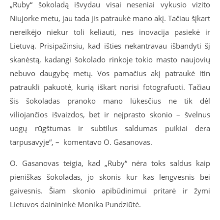
„Ruby“ šokoladą išvydau visai neseniai vykusio vizito
Niujorke metu, jau tada jis patraukė mano akį. Tačiau šįkart
nereikėjo niekur toli keliauti, nes inovacija pasiekė ir
Lietuvą. Prisipažinsiu, kad išties nekantravau išbandyti šį
skanėstą, kadangi šokolado rinkoje tokio masto naujovių
nebuvo daugybę metų. Vos pamačius akį patraukė itin
patraukli pakuotė, kurią iškart norisi fotografuoti. Tačiau
šis šokoladas pranoko mano lūkesčius ne tik dėl
viliojančios išvaizdos, bet ir neįprasto skonio – švelnus
uogų rūgštumas ir subtilus saldumas puikiai dera
tarpusavyje“, – komentavo O. Gasanovas.
O. Gasanovas teigia, kad „Ruby“ nėra toks saldus kaip
pieniškas šokoladas, jo skonis kur kas lengvesnis bei
gaivesnis. Šiam skonio apibūdinimui pritarė ir žymi
Lietuvos dainininkė Monika Pundziūtė.