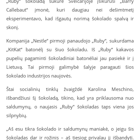
„Ruby“ šokoladą sukūrė Šveicarijoje įsikūrusi „Barry
Callebaut“ įmonė, kuri daugiau nei dešimtmetį
eksperimentavo, kad išgautų norimą šokolado spalvą ir
skonį.
Kompanija „Nestle“ pirmoji panaudojo „Ruby“, sukurdama
„KitKat“ batonėlį su šiuo šokoladu. Iš „Ruby“ kakavos
pupelių pagaminti šokoladiniai batonėliai jau pasiekė ir į
Lietuvą. Tai pirmoji galimybė šalyje paragauti šios
šokolado industrijos naujovės.
Štai socialinių tinklų žvaigždė Karolina Meschino,
išbandžiusi šį šokoladą, tikino, kad yra priklausoma nuo
saldumynų, o naujasis „Ruby“ šokoladas taps viena jos
silpnybių.
„Aš esu tikra šokolado ir saldumynų maniakė, o jeigu šis
šokoladas dar ir rožinis – aš tiesiog privalau jį išbandyti.