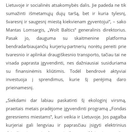
Lietuvoje ir socialinės atsakomybės dalis. Jie padeda ne tik
sumažinti išmetamųjų dujų taršą, bet ir kuria tylesnį,
švaresnį ir saugesnį miestą kiekvienam gyventojui“, – sako
Mantas Lomsargis, „Wolt Baltics“ generalinis direktorius.
Pasak jo, dauguma su skaitmenine platforma
bendradarbiaujančių kurjerių-partnerių norėtų pereiti prie
tvaresnio ir aplinkai draugiškesnio transporto, tačiau tai ne
visada paprasta įgyvendinti, nes dažniausiai susiduriama
su finansinėmis kliūtimis. Todėl bendrovė aktyviai
investuoja į sprendimus, kurie šį perėjimą daro
prieinamesnį.
„Siekdami dar labiau paskatinti šį ekologinį virsmą,
praeitais metais pradėjome įgyvendinti programą „Fondas
geresniems miestams“, kuri veikia ir Lietuvoje. Jos pagalba
kurjeriai gali lengviau ir paprasčiau įsigyti elektrinius