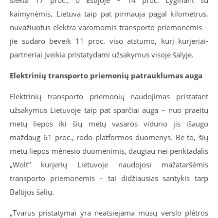
kaimynėmis, Lietuva taip pat pirmauja pagal kilometrus,
nuvažiuotus elektra varomomis transporto priemonėmis –
jie sudaro beveik 11 proc. viso atstumo, kurį kurjeriai-
partneriai įveikia pristatydami užsakymus visoje šalyje.
Elektrinių transporto priemonių patrauklumas auga
Elektrinių transporto priemonių naudojimas pristatant
užsakymus Lietuvoje taip pat sparčiai auga – nuo praeitų
metų liepos iki šių metų vasaros vidurio
jis išaugo
maždaug 61 proc., rodo platformos duomenys. Be to, šių
metų liepos mėnesio duomenimis, daugiau nei penktadalis
„Wolt“ kurjerių Lietuvoje naudojosi mažataršėmis
transporto priemonėmis – tai didžiausias santykis tarp
Baltijos šalių.
„Tvarūs pristatymai yra neatsiejama mūsų verslo plėtros