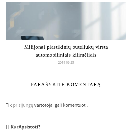
Milijonai plastikinių buteliukų virsta
automobiliniais kilimėliais
2019 06 25
PARAŠYKITE KOMENTARĄ
Tik
prisijungę
vartotojai gali komentuoti.
KurApsistoti?