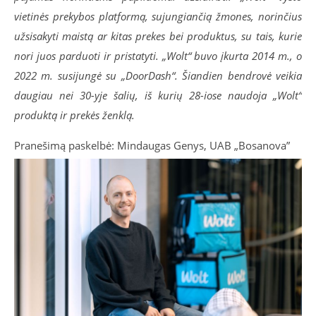
vietinės prekybos platformą, sujungiančią žmones, norinčius
užsisakyti maistą ar kitas prekes bei produktus, su tais, kurie
nori juos parduoti ir pristatyti. „Wolt“ buvo įkurta 2014 m., o
2022 m. susijungė su „DoorDash“. Šiandien bendrovė veikia
daugiau nei 30-yje šalių, iš kurių 28-iose naudoja „Wolt“
produktą ir prekės ženklą.
Pranešimą paskelbė: Mindaugas Genys, UAB „Bosanova”