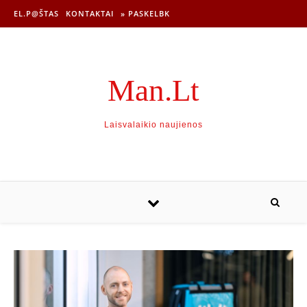
EL.P@ŠTAS
KONTAKTAI
» PASKELBK
Man.Lt
Laisvalaikio naujienos