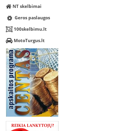
NT skelbimai
Geros paslaugos
100skelbimu.lt
MotoTurgus.lt