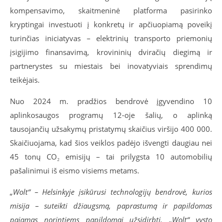
kompensavimo, skaitmeninė platforma pasirinko
kryptingai investuoti į konkretų ir apčiuopiamą poveikį
turinčias iniciatyvas – elektrinių transporto priemonių
įsigijimo finansavimą, krovininių dviračių diegimą ir
partnerystes su miestais bei inovatyviais sprendimų
teikėjais.
Nuo 2024 m. pradžios bendrovė įgyvendino 10
aplinkosaugos programų 12-oje šalių, o aplinką
tausojančių užsakymų pristatymų skaičius viršijo 400 000.
Skaičiuojama, kad šios veiklos padėjo išvengti daugiau nei
45 tonų CO₂ emisijų – tai prilygsta 10 automobilių
pašalinimui iš eismo visiems metams.
„Wolt“ – Helsinkyje įsikūrusi technologijų bendrovė, kurios
misija – suteikti džiaugsmą, paprastumą ir papildomas
pajamas norintiems papildomai užsidirbti. „Wolt“ vysto