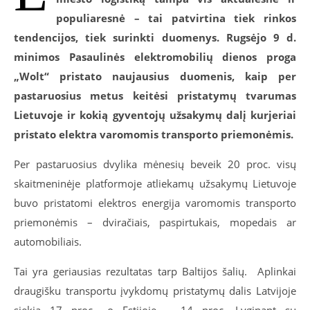
populiaresnė – tai patvirtina tiek rinkos
tendencijos, tiek surinkti duomenys. Rugsėjo 9 d.
minimos Pasaulinės elektromobilių dienos proga
„Wolt“ pristato naujausius duomenis, kaip per
pastaruosius metus keitėsi pristatymų tvarumas
Lietuvoje ir kokią gyventojų užsakymų dalį kurjeriai
pristato elektra varomomis transporto priemonėmis.
Per pastaruosius dvylika mėnesių beveik 20 proc. visų
skaitmeninėje platformoje atliekamų užsakymų Lietuvoje
buvo pristatomi elektros energija varomomis transporto
priemonėmis – dviračiais, paspirtukais, mopedais ar
automobiliais.
Tai yra geriausias rezultatas tarp Baltijos šalių. Aplinkai
draugišku transportu įvykdomų pristatymų dalis Latvijoje
siekia 17 proc., o Estijoje – 14 proc. Lyginant su