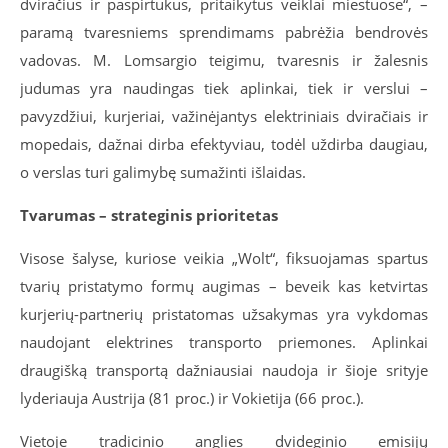
dviračius ir paspirtukus, pritaikytus veiklai miestuose“, –
paramą tvaresniems sprendimams pabrėžia bendrovės
vadovas. M. Lomsargio teigimu, tvaresnis ir žalesnis
judumas yra naudingas tiek aplinkai, tiek ir verslui –
pavyzdžiui, kurjeriai, važinėjantys elektriniais dviračiais ir
mopedais, dažnai dirba efektyviau, todėl uždirba daugiau,
o verslas turi galimybę sumažinti išlaidas.
Tvarumas – strateginis prioritetas
Visose šalyse, kuriose veikia „Wolt“, fiksuojamas spartus
tvarių pristatymo formų augimas – beveik kas ketvirtas
kurjerių-partnerių pristatomas užsakymas yra vykdomas
naudojant elektrines transporto priemones. Aplinkai
draugišką transportą dažniausiai naudoja ir šioje srityje
lyderiauja Austrija (81 proc.) ir Vokietija (66 proc.).
Vietoje tradicinio anglies dvideginio emisijų