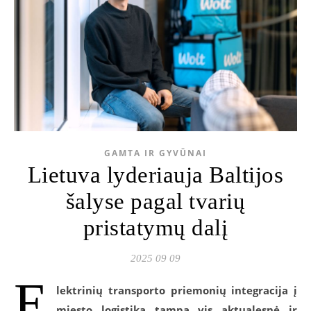
GAMTA IR GYVŪNAI
Lietuva lyderiauja Baltijos
šalyse pagal tvarių
pristatymų dalį
2025 09 09
E
lektrinių transporto priemonių integracija į
miesto logistiką tampa vis aktualesnė ir