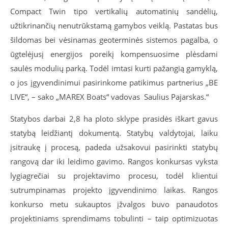
Compact Twin tipo vertikalių automatinių sandėlių,
užtikrinančių nenutrūkstamą gamybos veiklą. Pastatas bus
šildomas bei vėsinamas geoterminės sistemos pagalba, o
ūgtelėjusį energijos poreikį kompensuosime plėsdami
saulės modulių parką. Todėl imtasi kurti pažangią gamyklą,
o jos įgyvendinimui pasirinkome patikimus partnerius „BE
LIVE“, – sako „MAREX Boats“ vadovas Saulius Pajarskas.“
Statybos darbai 2,8 ha ploto sklype prasidės iškart gavus
statybą leidžiantį dokumentą. Statybų valdytojai, laiku
įsitraukę į procesą, padeda užsakovui pasirinkti statybų
rangovą dar iki leidimo gavimo. Rangos konkursas vyksta
lygiagrečiai su projektavimo procesu, todėl klientui
sutrumpinamas projekto įgyvendinimo laikas. Rangos
konkurso metu sukauptos įžvalgos buvo panaudotos
projektiniams sprendimams tobulinti – taip optimizuotas