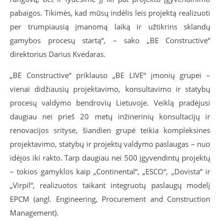
pabaigos. Tikimės, kad mūsų indėlis leis projektą realizuoti
per trumpiausią įmanomą laiką ir užtikrins sklandų
gamybos procesų startą“, – sako „BE Constructive“
direktorius Darius Kvedaras.
„BE Constructive“ priklauso „BE LIVE“ įmonių grupei –
vienai didžiausių projektavimo, konsultavimo ir statybų
procesų valdymo bendrovių Lietuvoje. Veiklą pradėjusi
daugiau nei prieš 20 metų inžinerinių konsultacijų ir
renovacijos srityse, šiandien grupė teikia kompleksines
projektavimo, statybų ir projektų valdymo paslaugas – nuo
idėjos iki rakto. Tarp daugiau nei 500 įgyvendintų projektų
– tokios gamyklos kaip „Continental“, „ESCO“, „Dovista“ ir
„Virpil“, realizuotos taikant integruotų paslaugų modelį
EPCM (angl. Engineering, Procurement and Construction
Management).