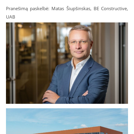
Pranešimą paskelbė: Matas Šiupšinskas, BE Constructive,
UAB