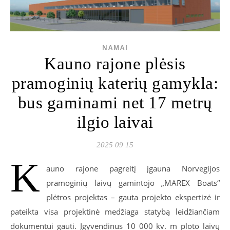
NAMAI
Kauno rajone plėsis
pramoginių katerių gamykla:
bus gaminami net 17 metrų
ilgio laivai
2025 09 15
K
auno rajone pagreitį įgauna Norvegijos
pramoginių laivų gamintojo „MAREX Boats“
plėtros projektas – gauta projekto ekspertizė ir
pateikta visa projektinė medžiaga statybą leidžiančiam
dokumentui gauti. Įgyvendinus 10 000 kv. m ploto laivų