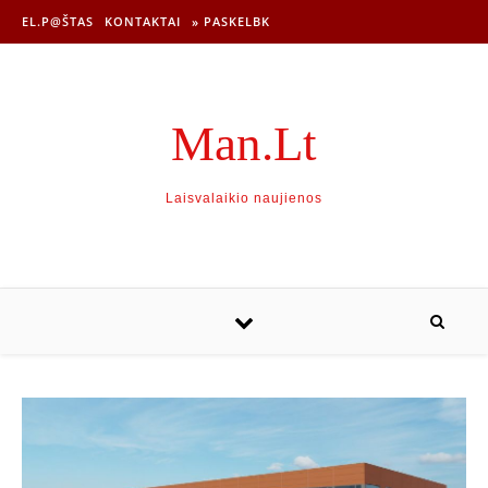
EL.P@ŠTAS
KONTAKTAI
» PASKELBK
Man.Lt
Laisvalaikio naujienos