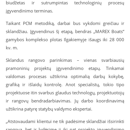
biudžetas ir sutrumpintas technologinių procesų
įgyvendinimo terminas.
Taikant PCM metodiką, darbai bus vykdomi greičiau ir
sklandžiau. Įgyvendinus šį etapą, bendras „MAREX Boats“
gamybos komplekso plotas Ilgakiemyje išaugs iki 28 000
kv. m.
Sklandus rangovo parinkimas – vienas svarbiausių
pramoninių projektų įgyvendinimo etapų. Tinkamai
valdomas procesas užtikrina optimalią darbų kokybę,
grafiką ir išlaidų kontrolę. Anot specialistų, tokio tipo
projektuose itin svarbus glaudus technologų, projektuotojų
ir rangovų bendradarbiavimas. Jų darbo koordinavimą
užtikrina patyrę statybų valdymo ekspertai.
„Atstovaudami klientui ne tik padėsime sklandžiai išsirinkti
rangovą, bet ir lydėsime jį iki pat projekto įgyvendinimo