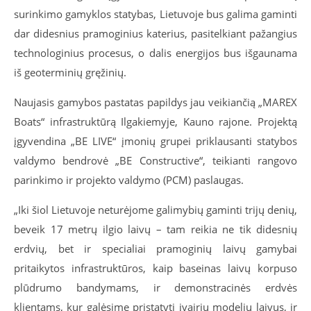
surinkimo gamyklos statybas, Lietuvoje bus galima gaminti
dar didesnius pramoginius katerius, pasitelkiant pažangius
technologinius procesus, o dalis energijos bus išgaunama
iš geoterminių gręžinių.
Naujasis gamybos pastatas papildys jau veikiančią „MAREX
Boats“ infrastruktūrą Ilgakiemyje, Kauno rajone. Projektą
įgyvendina „BE LIVE“ įmonių grupei priklausanti statybos
valdymo bendrovė „BE Constructive“, teikianti rangovo
parinkimo ir projekto valdymo (PCM) paslaugas.
„Iki šiol Lietuvoje neturėjome galimybių gaminti trijų denių,
beveik 17 metrų ilgio laivų – tam reikia ne tik didesnių
erdvių, bet ir specialiai pramoginių laivų gamybai
pritaikytos infrastruktūros, kaip baseinas laivų korpuso
plūdrumo bandymams, ir demonstracinės erdvės
klientams, kur galėsime pristatyti įvairių modelių laivus, ir