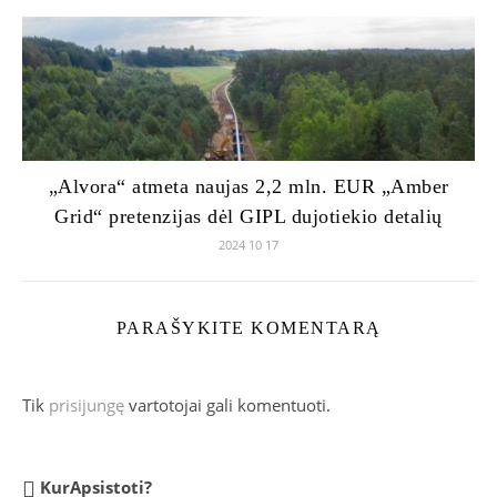
„Alvora“ atmeta naujas 2,2 mln. EUR „Amber
Grid“ pretenzijas dėl GIPL dujotiekio detalių
2024 10 17
PARAŠYKITE KOMENTARĄ
Tik
prisijungę
vartotojai gali komentuoti.
KurApsistoti?