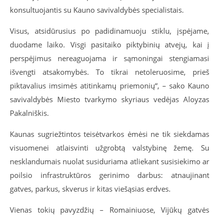
konsultuojantis su Kauno savivaldybės specialistais.
Visus, atsidūrusius po padidinamuoju stiklu, įspėjame,
duodame laiko. Visgi pasitaiko piktybinių atvejų, kai į
perspėjimus nereaguojama ir sąmoningai stengiamasi
išvengti atsakomybės. To tikrai netoleruosime, prieš
piktavalius imsimės atitinkamų priemonių“, – sako Kauno
savivaldybės Miesto tvarkymo skyriaus vedėjas Aloyzas
Pakalniškis.
Kaunas sugriežtintos teisėtvarkos ėmėsi ne tik siekdamas
visuomenei atlaisvinti užgrobtą valstybinę žemę. Su
nesklandumais nuolat susiduriama atliekant susisiekimo ar
poilsio infrastruktūros gerinimo darbus: atnaujinant
gatves, parkus, skverus ir kitas viešąsias erdves.
Vienas tokių pavyzdžių – Romainiuose, Vijūkų gatvės