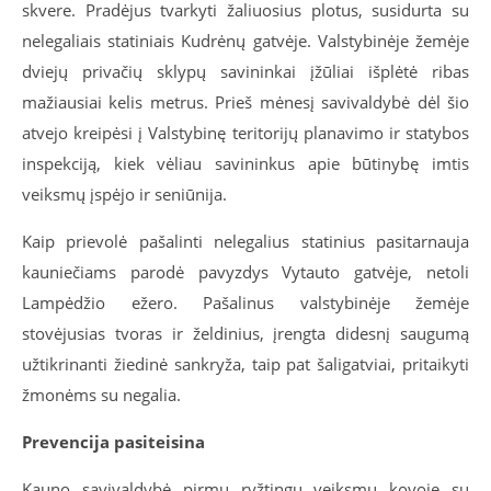
skvere. Pradėjus tvarkyti žaliuosius plotus, susidurta su
nelegaliais statiniais Kudrėnų gatvėje. Valstybinėje žemėje
dviejų privačių sklypų savininkai įžūliai išplėtė ribas
mažiausiai kelis metrus. Prieš mėnesį savivaldybė dėl šio
atvejo kreipėsi į Valstybinę teritorijų planavimo ir statybos
inspekciją, kiek vėliau savininkus apie būtinybę imtis
veiksmų įspėjo ir seniūnija.
Kaip prievolė pašalinti nelegalius statinius pasitarnauja
kauniečiams parodė pavyzdys Vytauto gatvėje, netoli
Lampėdžio ežero. Pašalinus valstybinėje žemėje
stovėjusias tvoras ir želdinius, įrengta didesnį saugumą
užtikrinanti žiedinė sankryža, taip pat šaligatviai, pritaikyti
žmonėms su negalia.
Prevencija pasiteisina
Kauno savivaldybė pirmų ryžtingų veiksmų kovoje su