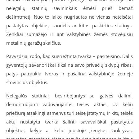
nelegalių statinių savininkais ėmėsi prieš bemaž
dešimtmetį. Nuo to laiko nugriautas ne vienas neteisėtai
pastatytas objektas, sandėlis ar kitos paskirties statinys.
Ženkliai sumažėjo ir ant valstybinės žemės stovėjusių
metalinių garažų skaičius.
Pavyzdžiai rodo, kad sugriežtinta tvarka – pasiteisino. Dalis
gyventojų savanoriškai tikslina savo privačių sklypų ribas,
patys patraukia tvoras ir pašalina valstybinėje žemėje
stovinčius objektus.
Nelegalūs statiniai, besiribojantys su gatvės dalimi,
demontuojami vadovaujantis teisės aktais. Už kelių
priežiūrą atsakingi asmenys turi teisę įstatymų ir kitų teisės
aktų nustatyta tvarka šalinti savavališkai pastatytus
objektus, kelyje ar kelio juostoje įrengtas sankryžas,
nuovažas, technines eismo reguliavimo priemones ir kitus