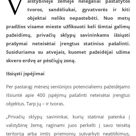
V
alstybinėje žemėje nelegaliai pastatytos
tvoros, sandėliukai, gyvatvorės ir kiti
objektai neliks nepastebėti. Nuo metų
pradžios visame mieste užfiksuoti keli šimtai galimų
pažeidimų, privačių sklypų savininkams išsiųsti
prašymai neteisėtai įrengtus statinius pašalinti.
Susiduriama su atvejais, kuomet pažeidėjai užima
skvero erdvę ar pėsčiųjų zoną.
Išsiųsti įspėjimai
Per pastarąjį mėnesį seniūnijos potencialiems pažeidėjams
išsiuntė apie 400 įspėjimų pašalinti neteisėtai įrengtus
objektus. Tarp jų – ir tvoras.
„Privačių sklypų savininkai, kurių statiniai patenka į
valstybinę žemę, raginami juos perkelti į savo teisėtą
teritoriją arba imtis priemonių sutvarkyti neatitikimus,