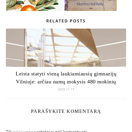
RELATED POSTS
Leista statyti vieną laukiamiausių gimnazijų
Vilniuje: arčiau namų mokysis 480 mokinių
2025 11 17
PARAŠYKITE KOMENTARĄ
Tik
prisijungę
vartotojai gali komentuoti.