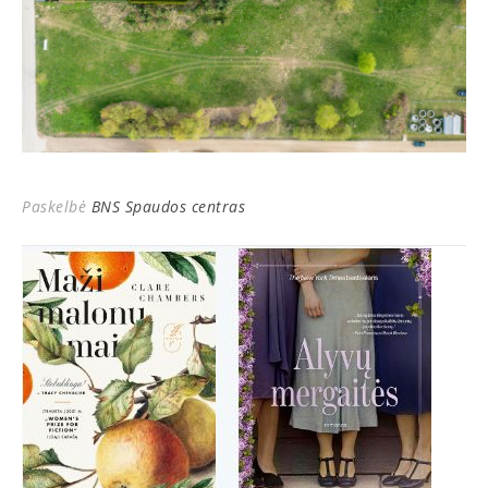
Paskelbė
BNS Spaudos centras