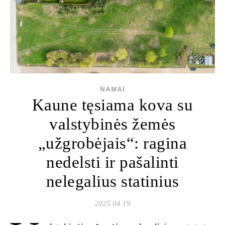
NAMAI
Kaune tęsiama kova su
valstybinės žemės
„užgrobėjais“: ragina
nedelsti ir pašalinti
nelegalius statinius
2025 04 19