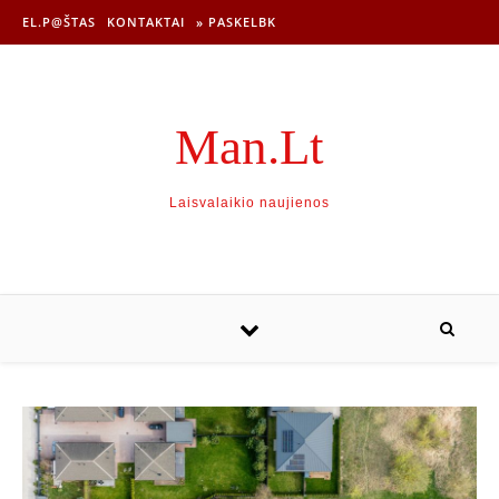
EL.P@ŠTAS
KONTAKTAI
» PASKELBK
Man.Lt
Laisvalaikio naujienos