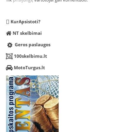
KurApsistoti?
NT skelbimai
Geros paslaugos
100skelbimu.lt
MotoTurgus.lt