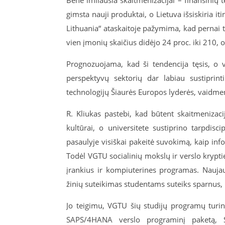
gimsta nauji produktai, o Lietuva išsiskiria i
Lithuania“ ataskaitoje pažymima, kad pernai t
vien įmonių skaičius didėjo 24 proc. iki 210, o
Prognozuojama, kad ši tendencija tęsis, o v
perspektyvų sektorių dar labiau sustiprinti
technologijų Šiaurės Europos lyderės, vaidmen
R. Kliukas pastebi, kad būtent skaitmenizaci
kultūrai, o universitete sustiprino tarpdisc
pasaulyje visiškai pakeitė suvokimą, kaip inf
Todėl VGTU socialinių mokslų ir verslo krypt
įrankius ir kompiuterines programas. Nauja
žinių suteikimas studentams suteiks sparnus, ku
Jo teigimu, VGTU šių studijų programų tur
SAPS/4HANA verslo programinį paketą, 