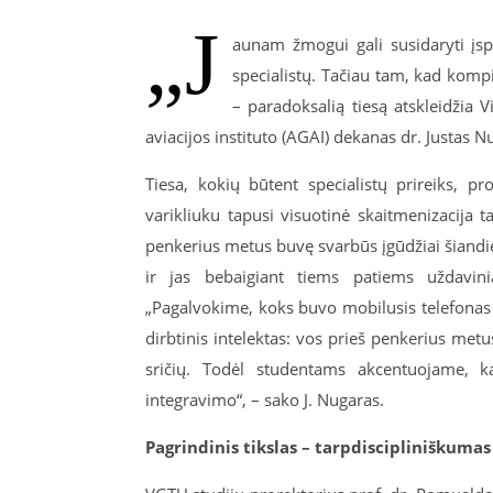
„J
aunam žmogui gali susidaryti įsp
specialistų. Tačiau tam, kad komp
– paradoksalią tiesą atskleidžia 
aviacijos instituto (AGAI) dekanas dr. Justas N
Tiesa, kokių būtent specialistų prireiks, pr
varikliuku tapusi visuotinė skaitmenizacija t
penkerius metus buvę svarbūs įgūdžiai šiandie
ir jas bebaigiant tiems patiems uždavinia
„Pagalvokime, koks buvo mobilusis telefonas 
dirbtinis intelektas: vos prieš penkerius met
sričių. Todėl studentams akcentuojame, k
integravimo“, – sako J. Nugaras.
Pagrindinis tikslas – tarpdiscipliniškumas