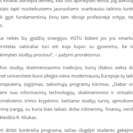
 Kliukas atkreipia dėmesį, kad šios aplinkybės lemia, jog aukšto
istais tapti nusiteikusiems jaunuoliams svarbiausiu taikiniu turė
k įgyti fundamentinių žinių tam tikroje profesinėje srityje, ti
s.
i reikės šių įgūdžių sinergijos. VGTU būtent jos yra smarki
ersitetas natūraliai turi eiti koja kojon su gyvenimu, be t
alimybes studijų procesui“, – pažymi prorektorius.
ios studijų skaitmenizavimo tradicijos, kurių ištakos siekia d
met universitete buvo įdiegta viena moderniausių Europoje tų lai
mpiuterių įsigijimas, taikomųjų programų kūrimas. „Dabar vi
i nuo informacinių technologijų, skaitmeninimo ir virtuali
rindinėmis trimis kryptimis: keičiame studijų turinį, apmoko
ę įrangą, su kuria šiais laikais dirba inžinerinių, finansų, vers
kleidžia R. Kliukas.
ti dirbti konkrečia programa, tačiau išugdyti studento gebėji