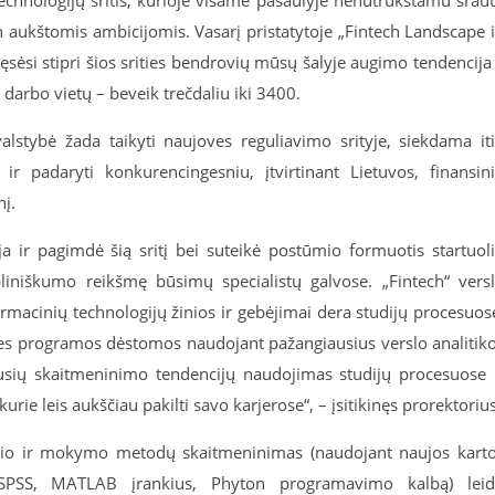
tin aukštomis ambicijomis. Vasarį pristatytoje „Fintech Landscape 
ęsėsi stipri šios srities bendrovių mūsų šalyje augimo tendencija
 darbo vietų – beveik trečdaliu iki 3400.
alstybė žada taikyti naujoves reguliavimo srityje, siekdama it
 ir padaryti konkurencingesniu, įtvirtinant Lietuvos, finansin
į.
ja ir pagimdė šią sritį bei suteikė postūmio formuotis startuol
ipliniškumo reikšmę būsimų specialistų galvose. „Fintech“ vers
ormacinių technologijų žinios ir gebėjimai dera studijų procesuos
ies programos dėstomos naudojant pažangiausius verslo analitik
usių skaitmeninimo tendencijų naudojimas studijų procesuose 
rie leis aukščiau pakilti savo karjerose“, – įsitikinęs prorektorius
inio ir mokymo metodų skaitmeninimas (naudojant naujos kart
SPSS, MATLAB įrankius, Phyton programavimo kalbą) lei