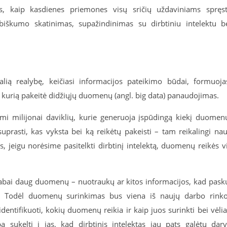
s, kaip kasdienes priemones visų sričių uždaviniams spręst
biškumo skatinimas, supažindinimas su dirbtiniu intelektu b
alią realybę, keičiasi informacijos pateikimo būdai, formuoja
, kurią pakeitė didžiųjų duomenų (angl. big data) panaudojimas.
giami milijonai daviklių, kurie generuoja įspūdingą kiekį duomen
 suprasti, kas vyksta bei ką reikėtų pakeisti – tam reikalingi nau
ės, jeigu norėsime pasitelkti dirbtinį intelektą, duomenų reikės v
 labai daug duomenų – nuotraukų ar kitos informacijos, kad pask
as. Todėl duomenų surinkimas bus viena iš naujų darbo rink
 identifikuoti, kokių duomenų reikia ir kaip juos surinkti bei vėli
a sukelti į jas, kad dirbtinis intelektas jau pats galėtų dary