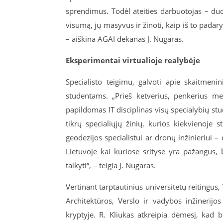
sprendimus. Todėl ateities darbuotojas – du
visumą, jų masyvus ir žinoti, kaip iš to pada
– aiškina AGAI dekanas J. Nugaras.
Eksperimentai virtualioje realybėje
Specialisto teigimu, galvoti apie skaitmenin
studentams. „Prieš ketverius, penkerius m
papildomas IT disciplinas visų specialybių s
tikrų specialiųjų žinių, kurios kiekvienoje s
geodezijos specialistui ar dronų inžinieriui – 
Lietuvoje kai kuriose srityse yra pažangus, 
taikyti“, – teigia J. Nugaras.
Vertinant tarptautinius universitetų reitingus,
Architektūros, Verslo ir vadybos inžinerij
kryptyje. R. Kliukas atkreipia dėmesį, kad b