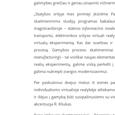
galimybes greičiau ir geriau įsisavinti inžinerin
„Statybos srityje mes pirmieji įkūrėme Pa
skaitmeninimo studijų programas bakala
magistrantūroje –
statinio informacinis mode
transporto, elektronikos srityse virtuali real
virtualų eksperimentą. Kas dar svarbiau i
procesą. Gamybos proceso skaitmeninia
manufacturing
) – tai visiškai naujas elementa
realių eksperimentų, galime viską perkelti 
galima nukreipti įrangos modernizavimui.
Per paskutinius dvejus metus iš esmės pak
individualioms virtualioje realybėje atlieka
ir išėjus į gamybą būti susipažinusiems su 
akcentuoja R. Kliukas.
Bene imliausia skaitmenizacijai – finansinių 