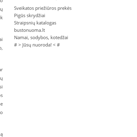
jo
Sveikatos priežiūros prekės
tų
Pigūs skrydžiai
ek
Straipsnių katalogas
bustonuoma.lt
Namai, sodybos, kotedžai
ai
# >
Jūsų nuoroda!
< #
o,
ar
kų
si
os
me
lo
mą