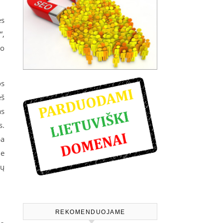
ės
“,
io
os
eš
as
s.
ba
je
kų
REKOMENDUOJAME