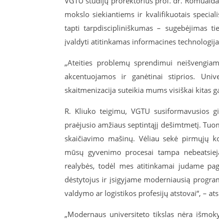
VGTU studijų prorektorius prof. dr. Romualdas
mokslo siekiantiems ir kvalifikuotais special
tapti tarpdiscipliniškumas – sugebėjimas tie
įvaldyti atitinkamas informacines technologija
„Ateities problemų sprendimui neišvengiama
akcentuojamos ir ganėtinai stiprios. Univ
skaitmenizacija suteikia mums visiškai kitas g
R. Kliuko teigimu, VGTU susiformavusios gil
praėjusio amžiaus septintąjį dešimtmetį. Tuo
skaičiavimo mašinų. Vėliau sekė pirmųjų ko
mūsų gyvenimo procesai tampa nebeatsiejam
realybės, todėl mes atitinkamai judame pag
dėstytojus ir įsigyjame moderniausią programin
valdymo ar logistikos profesijų atstovai“, – ats
„Modernaus universiteto tikslas nėra išmoky