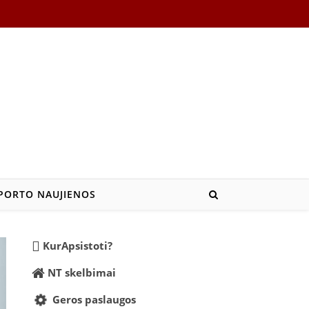
PORTO NAUJIENOS
KurApsistoti?
NT skelbimai
Geros paslaugos