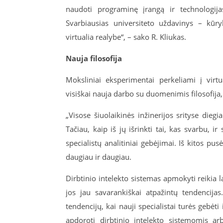
naudoti programinę įrangą ir technologija
Svarbiausias universiteto uždavinys – kūry
virtualia realybe“, – sako R. Kliukas.
Nauja filosofija
Moksliniai eksperimentai perkeliami į virtu
visiškai nauja darbo su duomenimis filosofija
„Visose šiuolaikinės inžinerijos srityse die
Tačiau, kaip iš jų išrinkti tai, kas svarbu, ir
specialistų analitiniai gebėjimai. Iš kitos pus
daugiau ir daugiau.
Dirbtinio intelekto sistemas apmokyti reikia
jos jau savarankiškai atpažintų tendencij
tendencijų, kai nauji specialistai turės gebėti
apdoroti dirbtinio intelekto sistemomis arb