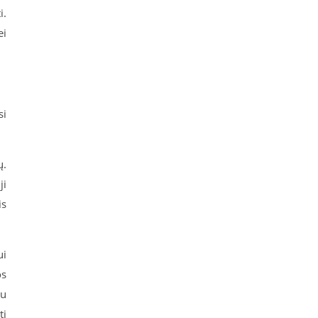
i.
ei
si
ų.
ji
is
ui
os
au
ti