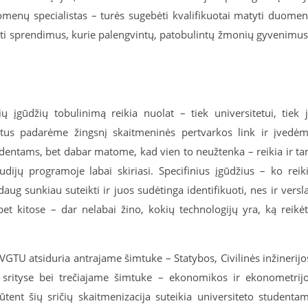
omenų specialistas – turės sugebėti kvalifikuotai matyti duome
ryti sprendimus, kurie palengvintų, patobulintų žmonių gyvenimus
ių įgūdžių tobulinimą reikia nuolat – tiek universitetui, tiek 
etus padarėme žingsnį skaitmeninės pertvarkos link ir įvedė
tudentams, bet dabar matome, kad vien to neužtenka – reikia ir t
tudijų programoje labai skiriasi. Specifinius įgūdžius – ko reik
daug sunkiau suteikti ir juos sudėtinga identifikuoti, nes ir versl
bet kitose – dar nelabai žino, kokių technologijų yra, ką reikė
 VGTU atsiduria antrajame šimtuke – Statybos, Civilinės inžinerijo
os srityse bei trečiajame šimtuke – ekonomikos ir ekonometrij
ūtent šių sričių skaitmenizacija suteikia universiteto studenta