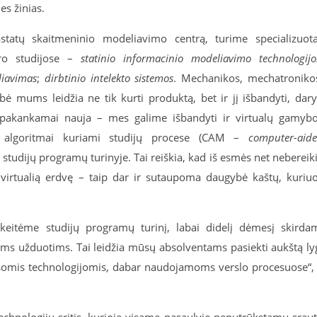
es žinias.
statų skaitmeninio modeliavimo centrą, turime specializuot
uro studijose –
statinio informacinio modeliavimo technologijo
liavimas
;
dirbtinio intelekto sistemos
. Mechanikos, mechatroniko
ybė mums leidžia ne tik kurti produktą, bet ir jį išbandyti, dary
r pakankamai nauja – mes galime išbandyti ir virtualų gamyb
i algoritmai kuriami studijų procese (CAM –
computer-aid
s studijų programų turinyje. Tai reiškia, kad iš esmės net nebereik
į virtualią erdvę – taip dar ir sutaupoma daugybė kaštų, kuriu
eitėme studijų programų turinį, labai didelį dėmesį skirda
moms užduotims. Tai leidžia mūsų absolventams pasiekti aukštą ly
visomis technologijomis, dabar naudojamoms verslo procesuose“,
technologijų sritis, kurioje visame pasaulyje nenutrūkstamu srau