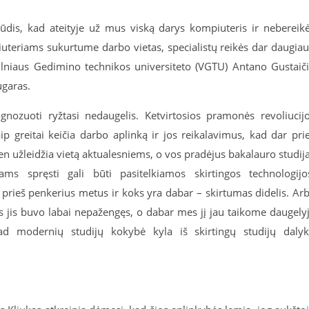
ūdis, kad ateityje už mus viską darys kompiuteris ir nebereik
iuteriams sukurtume darbo vietas, specialistų reikės dar daugiau
Vilniaus Gedimino technikos universiteto (VGTU) Antano Gustaič
ugaras.
ognozuoti ryžtasi nedaugelis. Ketvirtosios pramonės revoliucij
aip greitai keičia darbo aplinką ir jos reikalavimus, kad dar pri
n užleidžia vietą aktualesniems, o vos pradėjus bakalauro studij
ms spręsti gali būti pasitelkiamos skirtingos technologijo
prieš penkerius metus ir koks yra dabar – skirtumas didelis. Ar
us jis buvo labai nepažengęs, o dabar mes jį jau taikome daugely
ad modernių studijų kokybė kyla iš skirtingų studijų daly