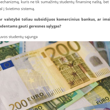
echanizmą, kuris ne tik sumažintų studentų finansinę naštą, bet 
gal į švietimo sistemą.
 ar valstybė toliau subsidijuos komercinius bankus, ar ims
studentams gauti geresnes sąlygas?
uvos studentų sąjunga