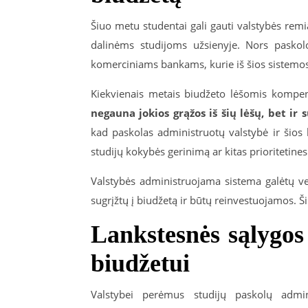
Šiuo metu studentai gali gauti valstybės rem
dalinėms studijoms užsienyje. Nors paskol
komerciniams bankams, kurie iš šios sistemos
Kiekvienais metais biudžeto lėšomis kompen
negauna jokios grąžos iš šių lėšų, bet ir
kad paskolas administruotų valstybė ir šios
studijų kokybės gerinimą ar kitas prioritetines 
Valstybės administruojama sistema galėtų v
sugrįžtų į biudžetą ir būtų reinvestuojamos. 
Lankstesnės sąlygos
biudžetui
Valstybei perėmus studijų paskolų admin