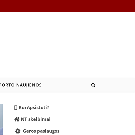
PORTO NAUJIENOS
KurApsistoti?
NT skelbimai
Geros paslaugos