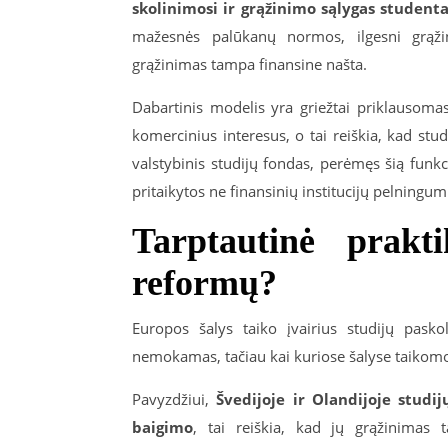
skolinimosi ir grąžinimo sąlygas student
mažesnės palūkanų normos, ilgesni grąžin
grąžinimas tampa finansine našta.
Dabartinis modelis yra griežtai priklausom
komercinius interesus, o tai reiškia, kad st
valstybinis studijų fondas, perėmęs šią funkc
pritaikytos ne finansinių institucijų pelningu
Tarptautinė prakt
reformų?
Europos šalys taiko įvairius studijų pasko
nemokamas, tačiau kai kuriose šalyse taikomo
Pavyzdžiui,
Švedijoje ir Olandijoje studi
baigimo
, tai reiškia, kad jų grąžinimas 