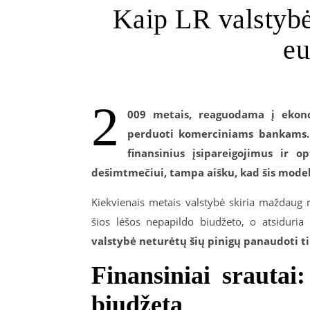
Kaip LR valstybė
eu
2
009 metais, reaguodama į ekono
perduoti komerciniams bankams. 
finansinius įsipareigojimus ir o
dešimtmečiui, tampa aišku, kad šis modeli
Kiekvienais metais valstybė skiria maždaug
šios lėšos nepapildo biudžeto, o atsiduria
valstybė neturėtų šių pinigų panaudoti ti
Finansiniai srautai:
biudžetą