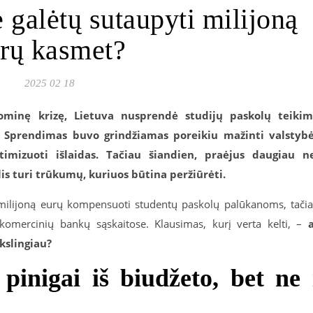
 galėtų sutaupyti milijoną
rų kasmet?
2025 02 18
minę krizę, Lietuva nusprendė studijų paskolų teiki
Sprendimas buvo grindžiamas poreikiu mažinti valstyb
ptimizuoti išlaidas. Tačiau šiandien, praėjus daugiau n
s turi trūkumų, kuriuos būtina peržiūrėti.
 milijoną eurų kompensuoti studentų paskolų palūkanoms, tači
 komercinių bankų sąskaitose. Klausimas, kurį verta kelti, –
kslingiau?
 pinigai iš biudžeto, bet ne 