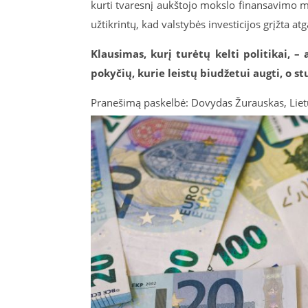
kurti tvaresnį aukštojo mokslo finansavimo m
užtikrintų, kad valstybės investicijos grįžta at
Klausimas, kurį turėtų kelti politikai, –
pokyčių, kurie leistų biudžetui augti, o 
Pranešimą paskelbė: Dovydas Žurauskas, Liet