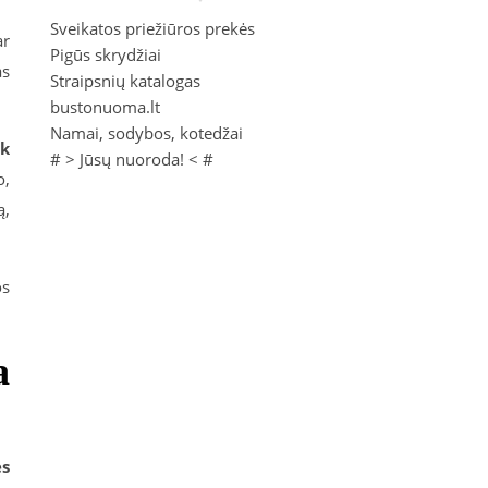
Sveikatos priežiūros prekės
ar
Pigūs skrydžiai
as
Straipsnių katalogas
bustonuoma.lt
Namai, sodybos, kotedžai
ik
# >
Jūsų nuoroda!
< #
o,
ą,
os
a
es