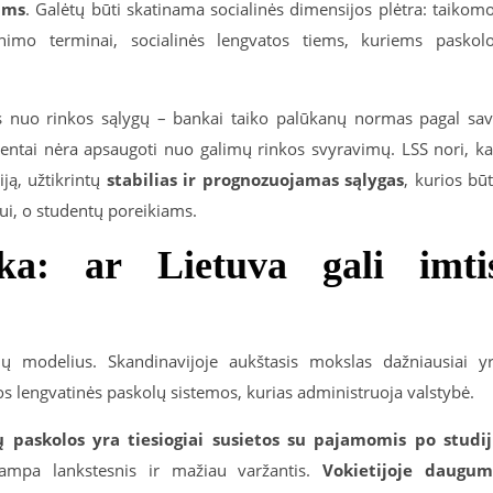
ams
. Galėtų būti skatinama socialinės dimensijos plėtra: taikom
imo terminai, socialinės lengvatos tiems, kuriems paskol
as nuo rinkos sąlygų – bankai taiko palūkanų normas pagal sa
udentai nėra apsaugoti nuo galimų rinkos svyravimų. LSS nori, k
iją, užtikrintų
stabilias ir prognozuojamas sąlygas
, kurios bū
mui, o studentų poreikiams.
ika: ar Lietuva gali imti
lų modelius. Skandinavijoje aukštasis mokslas dažniausiai y
s lengvatinės paskolų sistemos, kurias administruoja valstybė.
jų paskolos yra tiesiogiai susietos su pajamomis po studi
tampa lankstesnis ir mažiau varžantis.
Vokietijoje daugu