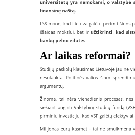
universitetų yra nemokami, o valstybė 
finansinę naštą.
LSS mano, kad Lietuva galėtų perimti šiuos pa
išlaidas mokslui
, bet ir
užtikrinti, kad si
bankų pelno eilutes
.
Ar laikas reformai?
Studijų paskolų klausimas Lietuvoje jau ne vien
nesulaukta. Politinės valios šiam sprendimui
argumentų.
Žinoma, tai nėra vienadienis procesas, nes t
siekiant auginti Valstybinį studijų fondą (VS
pirminių investicijų, kad VSF galėtų efektyviai 
Milijonas eurų kasmet – tai ne smulkmena val