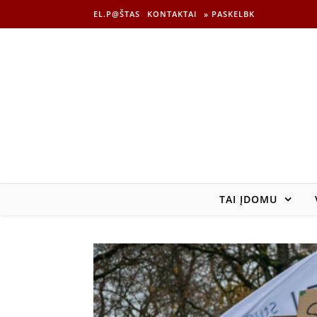
EL.P@ŠTAS
KONTAKTAI
» PASKELBK
TAI ĮDOMU