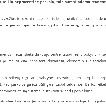
suteikia beprocentinę paskolą, taip sumažindama studen
vyzdžius ir sukurti modelį, kuris leistų ne tik
finansuoti studen
stemos generuojamos lėšos grįžtų į biudžetą, o ne į privač
erius metus išlieka diskusijų centre, tačiau realių pokyčių iki ši
 priimti trūksta, nepaisant akivaizdžių ekonominių ir socialin
am reikėtų reguliarių valstybės investicijų tam tikrą laikotarp
F), kad paskolos galėtų būti garantuotai teikiamos. Be to, reikė
administruoti šią sistemą ir užtikrinti sklandų jos veikimą.
stybės biudžetui. Jei ši suma liktų sistemos viduje, būtų gali