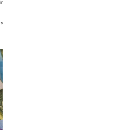
ir
is