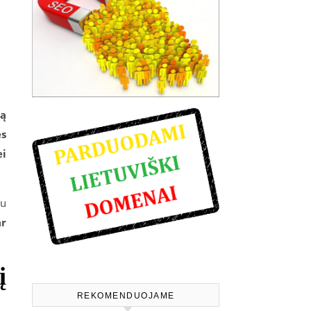
mą
ės
ei
au
ar
į
REKOMENDUOJAME