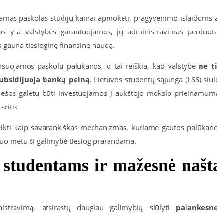
iamas paskolas studijų kainai apmokėti, pragyvenimo išlaidoms 
os yra valstybės garantuojamos, jų administravimas perduot
 gauna tiesioginę finansinę naudą.
suojamos paskolų palūkanos, o tai reiškia, kad valstybė
ne t
 subsidijuoja bankų pelną
. Lietuvos studentų sąjunga (LSS) siūl
 lėšos galėtų būti investuojamos į aukštojo mokslo prieinamum
sritis.
eikti kaip savarankiškas mechanizmas, kuriame gautos palūkan
Šiuo metu ši galimybė tiesiog prarandama.
 studentams ir mažesnė našt
istravimą, atsirastų daugiau galimybių siūlyti
palankesn