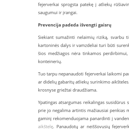
fejerverkai sprogsta patekę į atliekų rūšiav
saugumui ir įrangai.
Prevencija padeda išvengti gaisrų
Siekiant sumažinti nelaimių riziką, svarbu t
kartoninės dalys ir vamzdeliai turi būti sure
šios medžiagos nėra tinkamos perdirbimui, 
konteinerių.
Tuo tarpu nepanaudoti fejerverkai laikomi pavo
ar didelių gabaritų atliekų surinkimo aikšteles
krosnyse griežtai draudžiama.
Ypatingas atsargumas reikalingas susidūrus s
prie jo negalima artintis mažiausiai penkias m
gaminį rekomenduojama panardinti į vandenį, p
aikštelę
. Panaudotų ar neiššovusių fejerverk