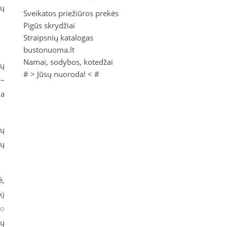
ių
Sveikatos priežiūros prekės
Pigūs skrydžiai
Straipsnių katalogas
bustonuoma.lt
Namai, sodybos, kotedžai
jų
# >
Jūsų nuoroda!
< #
 –
ia
gų
mų
ė,
kį
mo
ių