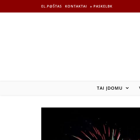
EL.P@ŠTAS
KONTAKTAI
» PASKELBK
TAI ĮDOMU