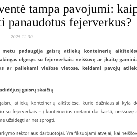
ventė tampa pavojumi: kai
ti panaudotus fejerverkus?
2025 12 30
metu padaugėja gaisrų atliekų konteinerių aikštelės
akingas elgesys su fejerverkais: neiššovę ar įkaitę gamini
us ar paliekami viešose vietose, keldami pavojų atlie
didėjusį gaisrų skaičių
isrų atliekų konteinerių aikštelėse, kurie dažniausiai kyla d
io su fejerverkais – į konteinerius metami dar karšti, neiššovę 
e užsidegti ar net sprogti.
varkymo sektoriaus darbuotojai. Yra fiksuojami atvejai, kai neiššo