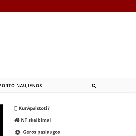
PORTO NAUJIENOS
KurApsistoti?
NT skelbimai
Geros paslaugos