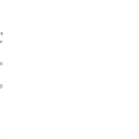
ią
ur
ti
gi