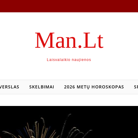
Man.Lt
Laisvalaikio naujienos
VERSLAS
SKELBIMAI
2026 METŲ HOROSKOPAS
S