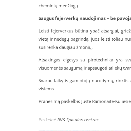
cheminių medžiagų.
Saugus fejerverkų naudojimas – be pavo
Leisti fejerverkus būtina ypač atsargiai, griež
vietą ir nedegų pagrindą, juos leisti toliau nu
susirenka daugiau žmonių.
Atsakingas elgesys su pirotechnika yra sva
visuomenės saugumą ir apsaugoti atliekų tva
Svarbu laikytis gamintojų nurodymų, rinktis at
visiems.
Pranešimą paskelbė: Juste Ramonaite-Kuliešien
Paskelbė
BNS Spaudos centras