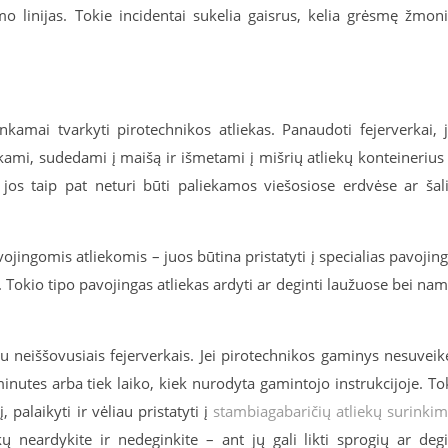
imo linijas. Tokie incidentai sukelia gaisrus, kelia grėsmę žmon
inkamai tvarkyti pirotechnikos atliekas. Panaudoti fejerverkai, 
nkami, sudedami į maišą ir išmetami į mišrių atliekų konteinerius
jos taip pat neturi būti paliekamos viešosiose erdvėse ar šal
jingomis atliekomis – juos būtina pristatyti į specialias pavojin
. Tokio tipo pavojingas atliekas ardyti ar deginti laužuose bei na
u neiššovusiais fejerverkais. Jei pirotechnikos gaminys nesuveik
inutes arba tiek laiko, kiek nurodyta gamintojo instrukcijoje. To
alaikyti ir vėliau pristatyti į
stambiagabaričių atliekų surinki
ų neardykite ir nedeginkite – ant jų gali likti sprogių ar deg