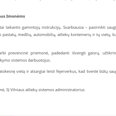
jaus žmonėms
tai laikantis gamintojų instrukcijų. Svarbiausia – pasirinkti saug
o pastatų, medžių, automobilių, atliekų konteinerių ir tų vietų, k
rbi prevencinė priemonė, padedanti išvengti gaisrų, užtikrin
rkymo sistemos darbuotojus.
okesnę vietą ir atsargiai leisti fejerverkus, kad šventė būtų sau
ė, SĮ Vilniaus atliekų sistemos administratorius