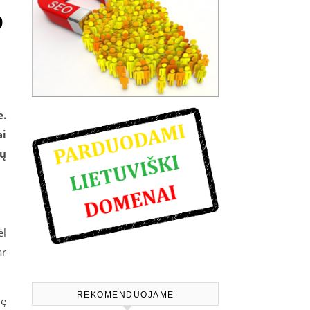
p
e.
ai
kų
ėl
ar
REKOMENDUOJAME
vę