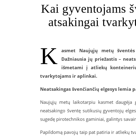
Kai gyventojams š
atsakingai tvarky
K
asmet Naujųjų metų šventės 
Dažniausia jų priežastis – neats
išmetami į atliekų konteineri
tvarkytojams ir aplinkai.
Neatsakingas švenčiančių elgesys lemia pa
Naujųjų metų laikotarpiu kasmet daugėja ga
neatsakingo šventę sutikusių gyventojų elges
sugedę pirotechnikos gaminiai, galintys savaim
Papildomą pavojų taip pat patiria ir atliekų t