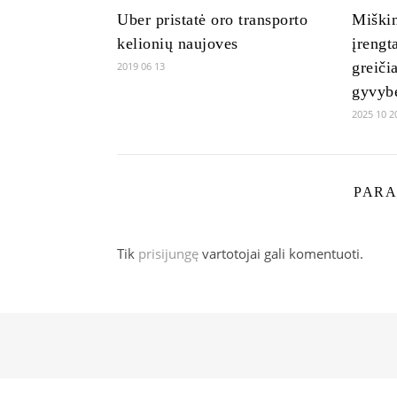
Uber pristatė oro transporto
Miškin
kelionių naujoves
įrengt
greiči
2019 06 13
gyvybė
2025 10 2
PARA
Tik
prisijungę
vartotojai gali komentuoti.